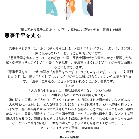
【壁に耳あり障子に目あり】の正しい意味は？ 意味や例文・類語まで解説
悪事千里を走る
「悪事千里を走る」は「あくじせんりをはしる」と読むことわざです。「悪い行いほど瞬く
間に広がっていく」ということを表しています。
「悪事千里を走る」ということわざは、中国・五代十国時代から宋初にかけて活躍した作
家・孫光憲（そんこうけん）が記した逸話集『北夢瑣言（ほくむさげん）』の一節に由来す
るといわれています。
「悪事千里を走る」の対義語は「好事門を出でず（こうじもんをいでず）」です。「好事門
を出でず」は「良いことをしてもなかなか世の中には知れ渡らない」という意味を持ちま
す。「悪事千里を走る」とセットで使われることが多い言葉です。
まとめ
「人の噂も七十五日」は「噂話は長続きしない」という意味
「七十五日」の由来は昔の日本の季節の捉え方にある
噂に関する言葉には「人の口に戸は立てられぬ」や「噂をすれば影が差す」などがある
「人の噂も七十五日」は「どんな噂話でもしばらくすれば収束する」という意味を持つこと
わざです。悪い噂話を広められて気落ちしている人を慰めるときに使われることが多い傾向
があります。日数を間違えて「人の噂も四十五日」とか「人の噂も四十九日」などとする誤
用が見られるので、使用するときには注意する必要があります。「なぜ七十五日になったの
か」という由来を知れば、日数を間違えてしまうミスも起きにくくなるでしょう。
メイン・アイキャッチ画像：(c)AdobeStock
TEXT
Domani編集部