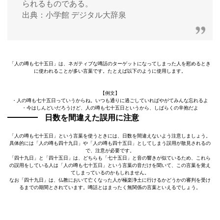
られるものである。
出典：小学館 デジタル大辞泉
「人の噂も七十五日」は、ネガティブな噂話のターゲットになってしまった人を慰めるとき
に使われることが多い言葉です。たとえば以下のように使用します。
【例文】
・人の噂も七十五日っていうからね。いつも通りに過ごしていればやがてみんな忘れるよ
・今はしんどいだろうけど、人の噂も七十五日というから、しばらくの辛抱だよ
日数を間違えた誤用に注意
「人の噂も七十五日」という言葉を使うときには、日数を間違えないよう注意しましょう。
具体的には「人の噂も四十九日」や「人の噂も四十五日」としてしまう誤用が散見されるの
で、注意が必要です。
「四十九日」と「四十五日」は、どちらも「七十五日」と音の響きが似ているため、これら
の誤用をしている人は「人の噂も七十五日」という言葉の音だけを聞いて、この言葉を覚え
てしまっているのかもしれません。
なお「四十九日」は、仏教において亡くなった人が極楽浄土に行けるかどうかの審判を受け
るまでの期間とされています。噂話とはまったく無関係の言葉といえるでしょう。