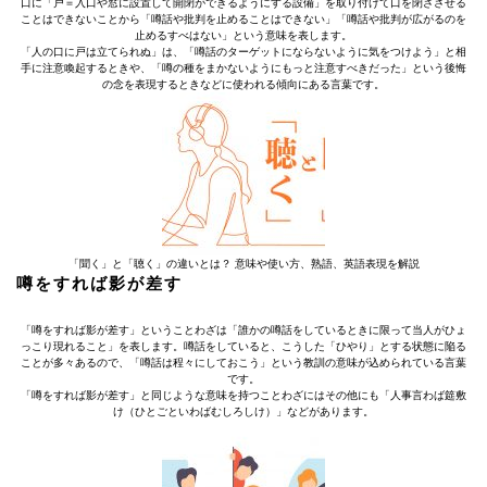
口に「戸＝入口や窓に設置して開閉ができるようにする設備」を取り付けて口を閉ざさせる
ことはできないことから「噂話や批判を止めることはできない」「噂話や批判が広がるのを
止めるすべはない」という意味を表します。
「人の口に戸は立てられぬ」は、「噂話のターゲットにならないように気をつけよう」と相
手に注意喚起するときや、「噂の種をまかないようにもっと注意すべきだった」という後悔
の念を表現するときなどに使われる傾向にある言葉です。
「聞く」と「聴く」の違いとは？ 意味や使い方、熟語、英語表現を解説
噂をすれば影が差す
「噂をすれば影が差す」ということわざは「誰かの噂話をしているときに限って当人がひょ
っこり現れること」を表します。噂話をしていると、こうした「ひやり」とする状態に陥る
ことが多々あるので、「噂話は程々にしておこう」という教訓の意味が込められている言葉
です。
「噂をすれば影が差す」と同じような意味を持つことわざにはその他にも「人事言わば筵敷
け（ひとごといわばむしろしけ）」などがあります。