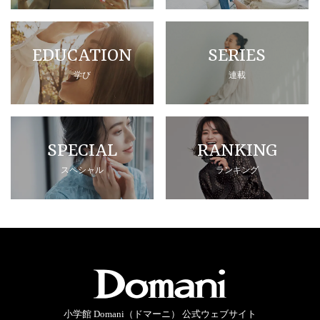
EDUCATION
SERIES
学び
連載
SPECIAL
RANKING
スペシャル
ランキング
小学館 Domani（ドマーニ） 公式ウェブサイト