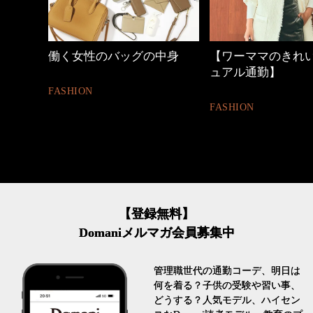
中身
【ワーママのきれいめカジ
心地よくいられる
ュアル通勤】
とは
FASHION
FASHION
【登録無料】
Domaniメルマガ会員募集中
管理職世代の通勤コーデ、明日は
何を着る？子供の受験や習い事、
どうする？人気モデル、ハイセン