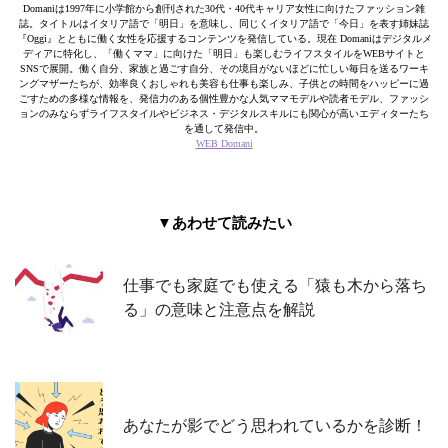
Domaniは1997年に小学館から創刊された30代・40代キャリア女性に向けたファッション雑
誌。タイトルはイタリア語で「明日」を意味し、同じくイタリア語で「今日」を表す姉妹誌
『Oggi』とともに働く女性を応援するコンテンツを発信している。現在 Domaniはデジタルメ
ディアに特化し、「働くママ」に向けた「明日」も楽しむライフスタイルをWEBサイトと
SNSで展開。働く自分、家族と過ごす自分、その境目がないほどに忙しい毎日を送るワーキ
ングマザーたちが、効率良くおしゃれも美容も仕事も楽しみ、子供との時間をハッピーに過
ごすための多様な情報を、発信力のある個性豊かな人気ママモデルや読者モデル、ファッシ
ョンのみならずライフスタイルやビジネス・デジタルスキルにも関心が高いエディターたち
を通して発信中。
WEB Domani
▼あわせて読みたい
仕事でも家庭でも使える「猿も木から落ち
る」の意味と注意点を解説
あなたが影でどう思われているかを診断！