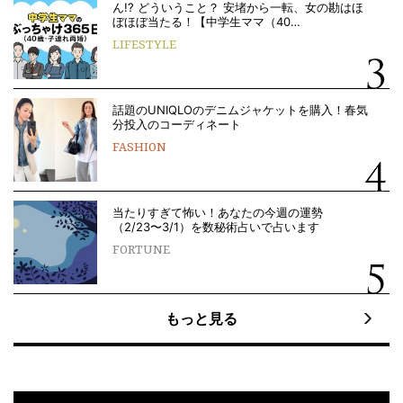
ん!? どういうこと？ 安堵から一転、女の勘はほ
ぼほぼ当たる！【中学生ママ（40…
LIFESTYLE
話題のUNIQLOのデニムジャケットを購入！春気
分投入のコーディネート
FASHION
当たりすぎて怖い！あなたの今週の運勢
（2/23〜3/1）を数秘術占いで占います
FORTUNE
もっと見る