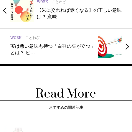
WORK
ことわざ
【朱に交われば赤くなる】の正しい意味
は？ 意味…
WORK
ことわざ
実は悪い意味も持つ「白羽の矢が立つ」
とは？ ビ…
Read More
おすすめの関連記事