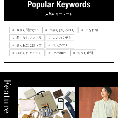
人気のキーワード
今さら聞けない
仕事もおしゃれも
こなれ感
着こなしマンネリ
大人の女子力
働く私にごほうび
大人のマナー
ほめられアイテム
Domanist
おうち時間