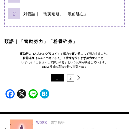
対義語｜「現実逃避」「敵前逃亡」
類語｜「奮励努力」「粉骨砕身」
奮励努力（ふんれいどりょく）：気力を奮い起こして努力すること。
粉骨砕身（ふんこつさいしん）：骨身を惜しまず努力すること。
いずれも「力を尽くして努力する」という意味が共通しています。
NEXT
反対の意味を持つ言葉とは？
1
2
Facebook
X
Line
Hatena
WORK
四字熟語