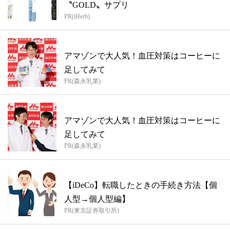
〝GOLD〟サプリ
PR(iHerb)
アマゾンで大人気！血圧対策はコーヒーに
足してみて
PR(森永乳業)
アマゾンで大人気！血圧対策はコーヒーに
足してみて
PR(森永乳業)
【iDeCo】転職したときの手続き方法【個
人型→個人型編】
PR(東京証券取引所)