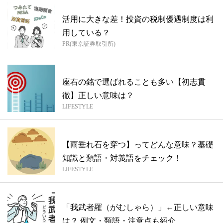
活用に大きな差！投資の税制優遇制度は利
用している？
PR(東京証券取引所)
座右の銘で選ばれることも多い【初志貫
徹】正しい意味は？
LIFESTYLE
【雨垂れ石を穿つ】ってどんな意味？基礎
知識と類語・対義語をチェック！
LIFESTYLE
「我武者羅（がむしゃら）」←正しい意味
は？ 例⽂・類語・注意点も紹介