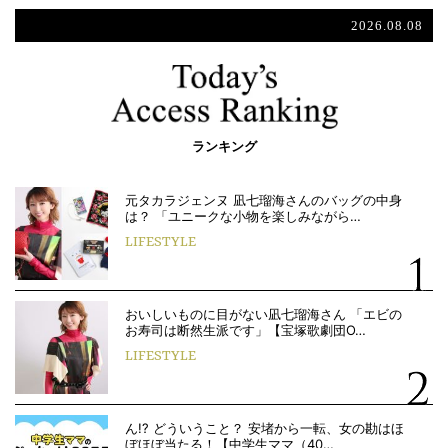
2026.08.08
ランキング
元タカラジェンヌ 凪七瑠海さんのバッグの中身
は？ 「ユニークな小物を楽しみながら…
LIFESTYLE
おいしいものに目がない凪七瑠海さん 「エビの
お寿司は断然生派です」【宝塚歌劇団O…
LIFESTYLE
ん!? どういうこと？ 安堵から一転、女の勘はほ
ぼほぼ当たる！【中学生ママ（40…