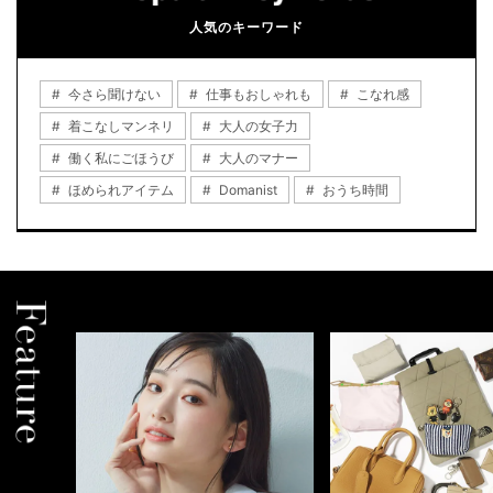
人気のキーワード
今さら聞けない
仕事もおしゃれも
こなれ感
着こなしマンネリ
大人の女子力
働く私にごほうび
大人のマナー
ほめられアイテム
Domanist
おうち時間