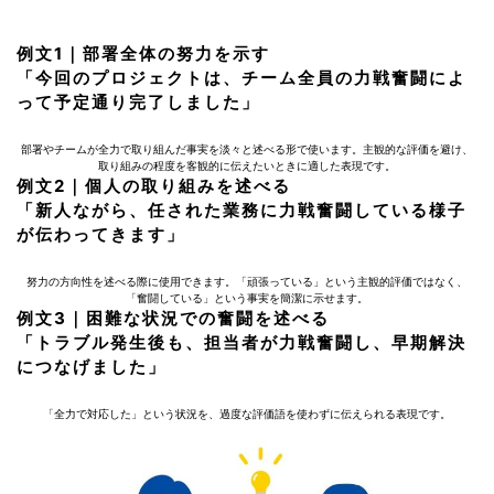
例文1｜部署全体の努力を示す
「今回のプロジェクトは、チーム全員の力戦奮闘によ
って予定通り完了しました」
部署やチームが全力で取り組んだ事実を淡々と述べる形で使います。主観的な評価を避け、
取り組みの程度を客観的に伝えたいときに適した表現です。
例文2｜個人の取り組みを述べる
「新人ながら、任された業務に力戦奮闘している様子
が伝わってきます」
努力の方向性を述べる際に使用できます。「頑張っている」という主観的評価ではなく、
「奮闘している」という事実を簡潔に示せます。
例文3｜困難な状況での奮闘を述べる
「トラブル発生後も、担当者が力戦奮闘し、早期解決
につなげました」
「全力で対応した」という状況を、過度な評価語を使わずに伝えられる表現です。