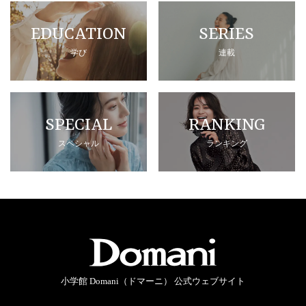
EDUCATION
SERIES
学び
連載
SPECIAL
RANKING
スペシャル
ランキング
小学館 Domani（ドマーニ） 公式ウェブサイト