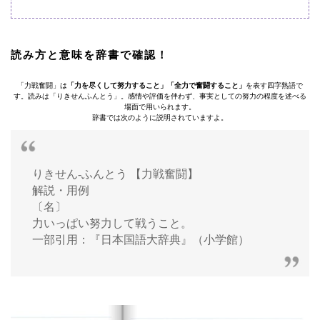
読み方と意味を辞書で確認！
「力戦奮闘」は
「力を尽くして努力すること」「全力で奮闘すること」
を表す四字熟語で
す。読みは「りきせんふんとう」。感情や評価を伴わず、事実としての努力の程度を述べる
場面で用いられます。
辞書では次のように説明されていますよ。
りきせん‐ふんとう 【力戦奮闘】
解説・用例
〔名〕
力いっぱい努力して戦うこと。
一部引用：『日本国語大辞典』（小学館）