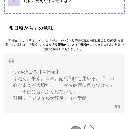
冗長に見えやすい理由は？
「常日頃から」の意味
「常日頃」は、「常（つね）」と「日頃」という同じ意味の言葉を重ねることで強調した言
葉です。意味は、「普段」。つまり
「常日頃から」とは「普段から」を指しますよ
。辞書で
意味を確認しておきましょう。
つね‐ひごろ【常日頃】
ふだん。平素。日常。副詞的にも用いる。「―の
心がまえが大切だ」「―から健康に気をつける」
「―子供に言いふくめている」
引用：『デジタル大辞泉』（小学館）