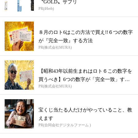
〝GOLD〟サプリ
PR(iHerb)
８月のロト6はこの方法で買え!!６つの数字
が『完全一致』する方法
PR(株式会社MURA)
【昭和43年以前生まれはロト６この数字を
買うべき】6つの数字が「完全一致」する
PR(株式会社MURA)
方...
宝くじ当たる人だけがやっていること、教
えます
PR(合同会社デジタルファーム )