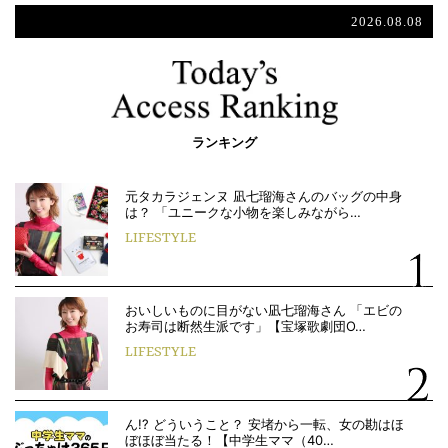
2026.08.08
ランキング
元タカラジェンヌ 凪七瑠海さんのバッグの中身
は？ 「ユニークな小物を楽しみながら…
LIFESTYLE
おいしいものに目がない凪七瑠海さん 「エビの
お寿司は断然生派です」【宝塚歌劇団O…
LIFESTYLE
ん!? どういうこと？ 安堵から一転、女の勘はほ
ぼほぼ当たる！【中学生ママ（40…