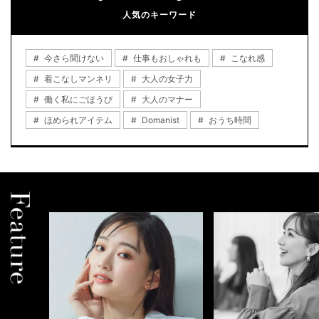
人気のキーワード
今さら聞けない
仕事もおしゃれも
こなれ感
着こなしマンネリ
大人の女子力
働く私にごほうび
大人のマナー
ほめられアイテム
Domanist
おうち時間