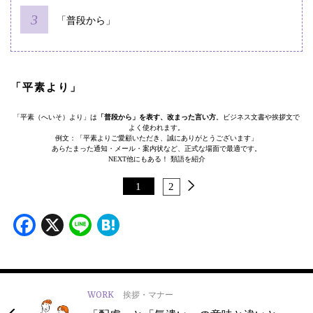
「普段から」
「平素より」
「平素（へいそ）より」は
「普段から」を表す、改まった言い方
。ビジネス文書や挨拶文で
よく使われます。
例文：「平素よりご愛顧いただき、誠にありがとうございます」
あらたまった通知・メール・案内状など、正式な場面で最適です。
NEXT
他にもある！ 類語を紹介
1
2
Facebook
X
Line
Hatena
WORK
挨拶・マナー