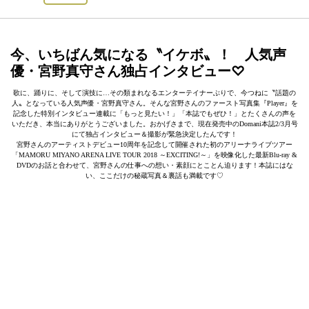
今、いちばん気になる〝イケボ〟！
人気声
優・宮野真守さん独占インタビュー♡
歌に、踊りに、そして演技に…その類まれなるエンターテイナーぶりで、今つねに〝話題の
人〟となっている人気声優・宮野真守さん。そんな宮野さんのファースト写真集『Player』を
記念した特別インタビュー連載に「もっと見たい！」「本誌でもぜひ！」とたくさんの声を
いただき、本当にありがとうございました。おかげさまで、現在発売中のDomani本誌2/3月号
にて独占インタビュー＆撮影が緊急決定したんです！
宮野さんのアーティストデビュー10周年を記念して開催された初のアリーナライブツアー
「MAMORU MIYANO ARENA LIVE TOUR 2018 ～EXCITING!～」を映像化した最新Blu-ray &
DVDのお話と合わせて、宮野さんの仕事への想い・素顔にとことん迫ります！本誌にはな
い、ここだけの秘蔵写真＆裏話も満載です♡