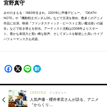
宮野真守
みやのまもる・1983年生まれ。2001年に声優デビュー。『DEATH
NOTE』や『機動戦士ガンダム00』などで主演を努め、数多くのアニメ
作品に出演、映画『ファンタスティック・ビーストと黒い魔法使いの誕
生』などで吹き替えを担当。アーティスト活動は2008年よりスター
ト。豊かな表現力と類い稀な歌声、そしてダンスを駆使した高いライブ
パフォーマンス力も武器。
Facebook
X
Line
Hatena
LIFESTYLE
インタビュー
人気声優・櫻井孝宏さんが語る、アニメ
『からくり…