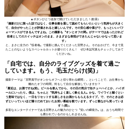
▲ボタンひとつ追加で開けていただきました！(歓喜)
「撮影だけに限った話ではなく、仕事全般を通して認めてもらいたいという気持ちが大きく
て、自分がやったことが評価されると嬉しいんです。その安心感や喜びで、もっといいパフ
ォーマンスができるんですよね。この撮影も〝オンとオフの間〟がテーマではあったけれど
役者としてのスイッチはオンのまま、さまざまな表現ができたんじゃないかなって思いま
す」
と、まさに全力の〝役者魂〟で撮影に挑んでくださった宮野さん。そのおかげで、今まで見
たことのないようなスペシャルカットが盛りだくさん！ ぜひ本誌写真もチェックしてみて
くださいね。
「自宅では、自分のライブグッズを着て過ご
しています。もう、毛玉だらけ(笑)」
撮影テーマは「宮野真守がオンからオフへと切り替わる瞬間」。ということで、お仕事から
離れたオフの時間。何をして自分を解放していますか？
「最近は、お酒ですね(笑)。ビールを飲んでから、その日の気分で缶チューハイとか、ハイボ
ールにいったり。僕は、ちゃんと〝気持ちよく楽しく酔える人〟かな。ワイワイと騒ぐとい
う意味ではなく、一日をリセットする楽しさをお酒からもらえるタイプ。で、そのときは必
ずといっていいほど撮りだめておいたお笑い番組を観ています。ずっと観ながら笑っていま
す！(笑)」
多彩なエンターテイナーである宮野さんの魅力のひとつ〝笑いの瞬発力〟は、おうち時間で
も磨かれているのかもしれませんね。