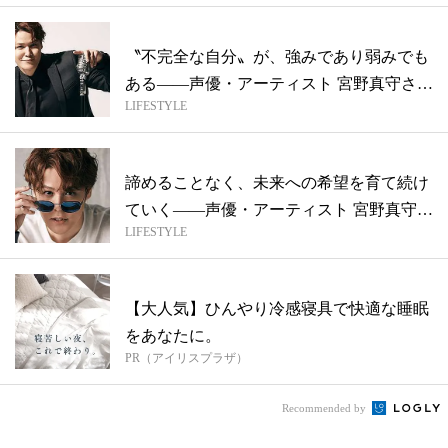
〝不完全な自分〟が、強みであり弱みでも
ある——声優・アーティスト 宮野真守さん
LIFESTYLE
ス...
諦めることなく、未来への希望を育て続け
ていく——声優・アーティスト 宮野真守さ
LIFESTYLE
ん...
【大人気】ひんやり冷感寝具で快適な睡眠
をあなたに。
PR（アイリスプラザ）
Recommended by