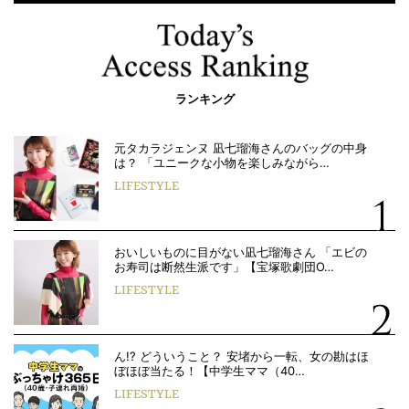
ランキング
元タカラジェンヌ 凪七瑠海さんのバッグの中身
は？ 「ユニークな小物を楽しみながら…
LIFESTYLE
おいしいものに目がない凪七瑠海さん 「エビの
お寿司は断然生派です」【宝塚歌劇団O…
LIFESTYLE
ん!? どういうこと？ 安堵から一転、女の勘はほ
ぼほぼ当たる！【中学生ママ（40…
LIFESTYLE