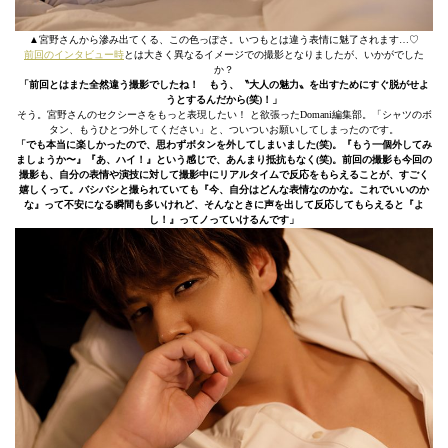
▲宮野さんから滲み出てくる、この色っぽさ。いつもとは違う表情に魅了されます…♡
前回のインタビュー時
とは大きく異なるイメージでの撮影となりましたが、いかがでした
か？
「前回とはまた全然違う撮影でしたね！ もう、〝大人の魅力〟を出すためにすぐ脱がせよ
うとするんだから(笑)！」
そう。宮野さんのセクシーさをもっと表現したい！ と欲張ったDomani編集部。「シャツのボ
タン、もうひとつ外してください」と、ついついお願いしてしまったのです。
「でも本当に楽しかったので、思わずボタンを外してしまいました(笑)。『もう一個外してみ
ましょうか〜』『あ、ハイ！』という感じで、あんまり抵抗もなく(笑)。前回の撮影も今回の
撮影も、自分の表情や演技に対して撮影中にリアルタイムで反応をもらえることが、すごく
嬉しくって。バシバシと撮られていても『今、自分はどんな表情なのかな。これでいいのか
な』って不安になる瞬間も多いけれど、そんなときに声を出して反応してもらえると『よ
し！』ってノっていけるんです」