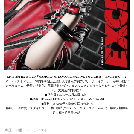
LIVE Blu-ray & DVD『MAMORU MIYANO ARENA LIVE TOUR 2018 ～EXCITING!～』
アーティストデビュー10周年を迎えた宮野真守さんの初のアリーナライブツアーが400分近い
大ボリュームで待望の映像化。幕間映像やヴィジュアルコメンタリーなどもたっぷり収録さ
れ、大満足の内容に！
◼発売日：2018年12月26日（水）
◼品番：[Blu-ray] KIXM-350～351 [DVD] KIBM-763～764
◼価格：各7,000円+税(※初回特典あり)
撮影／三宮幹史 スタイリスト／横田勝広(YKP) ヘア＆メーク／Chica(C+) 構成／旧井菜
月、福本絵里香(本誌)
声優・俳優・アーティスト