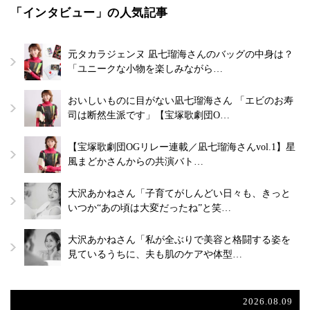
「インタビュー」の人気記事
元タカラジェンヌ 凪七瑠海さんのバッグの中身は？
「ユニークな小物を楽しみながら…
おいしいものに目がない凪七瑠海さん 「エビのお寿
司は断然生派です」【宝塚歌劇団O…
【宝塚歌劇団OGリレー連載／凪七瑠海さんvol.1】星
風まどかさんからの共演バト…
大沢あかねさん「子育てがしんどい日々も、きっと
いつか“あの頃は大変だったね”と笑…
大沢あかねさん「私が全ぶりで美容と格闘する姿を
見ているうちに、夫も肌のケアや体型…
2026.08.09