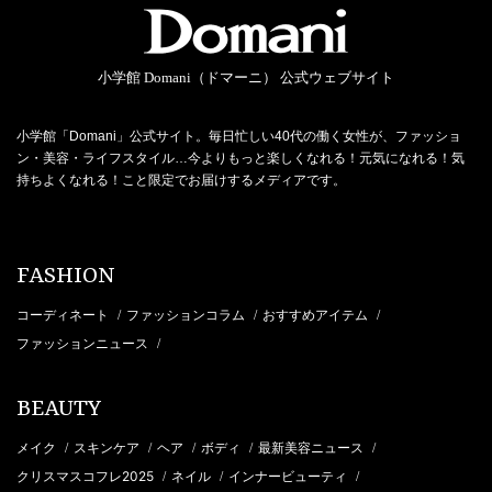
小学館 Domani（ドマーニ） 公式ウェブサイト
小学館「Domani」公式サイト。毎日忙しい40代の働く女性が、ファッショ
ン・美容・ライフスタイル…今よりもっと楽しくなれる！元気になれる！気
持ちよくなれる！こと限定でお届けするメディアです。
FASHION
コーディネート
ファッションコラム
おすすめアイテム
/
/
/
ファッションニュース
/
BEAUTY
メイク
スキンケア
ヘア
ボディ
最新美容ニュース
/
/
/
/
/
クリスマスコフレ2025
ネイル
インナービューティ
/
/
/