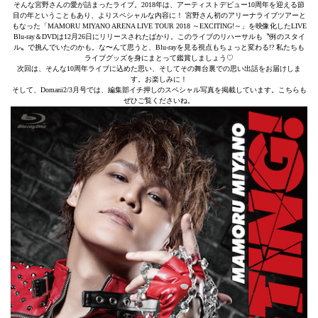
そんな宮野さんの愛が詰まったライブ。2018年は、アーティストデビュー10周年を迎える節
目の年ということもあり、よりスペシャルな内容に！ 宮野さん初のアリーナライブツアーと
もなった「MAMORU MIYANO ARENA LIVE TOUR 2018 ～EXCITING!～」を映像化したLIVE
Blu-ray＆DVDは12月26日にリリースされたばかり。このライブのリハーサルも〝例のスタイ
ル〟で挑んでいたのかも。な〜んて思うと、Blu-rayを見る視点もちょっと変わる!? 私たちも
ライブグッズを身にまとって鑑賞しましょう♡
次回は、そんな10周年ライブに込めた思い、そしてその舞台裏での思い出話をお届けしま
す。お楽しみに！
そして、Domani2/3月号では、編集部イチ押しのスペシャル写真を掲載しています。こちらも
ぜひご覧くださいね。