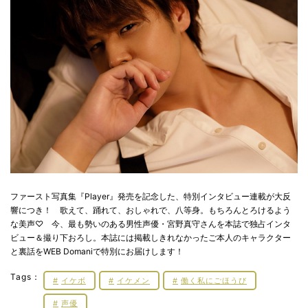
ファースト写真集『Player』発売を記念した、特別インタビュー連載が大反
響につき！ 歌えて、踊れて、おしゃれで、八等身。もちろんとろけるよう
な美声♡ 今、最も勢いのある男性声優・宮野真守さんを本誌で独占インタ
ビュー＆撮り下おろし。本誌には掲載しきれなかったご本人のキャラクター
と裏話をWEB Domaniで特別にお届けします！
Tags：
イケボ
イケメン
働く私にごほうび
声優