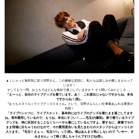
▲くしゃっと無邪気に笑う宮野さん。この素敵な笑顔に、私たちは楽しみや癒しをもらって
います！
そしてもう一問。おうちではどんな格好で過ごしていますか？ そう聞いてみたところ…。
「えーっと、自分のライブグッズを着ています。あ！ これ宣伝じゃないですからね、本当
ですからね！(笑)」
〝おうちスタイル＝ライブグッズスタイル〟という、宮野さんらしい仕事愛あふれる事実が
判明！
「ライブTシャツに、ライブスエット、基本的にはライブのグッズを着たまま過ごしてます
ね。長年愛用しているので、もうね、本当にすごい！……毛玉が(爆笑)。家で着ているライブ
グッズを、特に区別することなくリハーサル着にしているんですよ。要するに、家着でその
まま現場に出ちゃうわけなので、その愛用度合いを見たまわりのスタッフからはツッコミが
入ります。『毛玉!? えぇっ、毛玉!!??』って(笑)。僕はあんまり気にしないので『いや〜、す
みません』って軽く流しちゃうんですけどね(笑)」