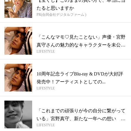
【宝くじ】このままの買い方で、本当に当
たると思いますか
PR(合同会社デジタルファーム )
「こんなマモ♡見たことない」声優・宮野
真守さんの魅力的なキャラクターを未公開
LIFESTYLE
カッ...
10周年記念ライブBlu-ray & DVDが大好評
発売中！アーティストとしての...
LIFESTYLE
「これまでの頑張りが今の自分に繋がって
いる」宮野真守、新たな一年への想い 〜
LIFESTYLE
宮野...