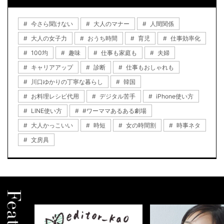
今さら聞けない
大人のマナー
人間関係
大人の女子力
おうち時間
育児
仕事効率化
100均
趣味
仕事も家庭も
夫婦
キャリアアップ
診断
仕事もおしゃれも
川口ゆかりの丁寧な暮らし
韓国
お料理レシピ代用
デジタル苦手
iPhone使い方
LINE使い方
#ワーママあるある劇場
大人かっこいい
時短
女の時間割
時事ネタ
文房具