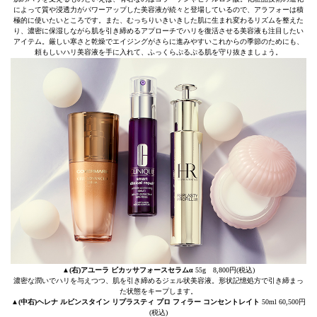
によって質や浸透力がパワーアップした美容液が続々と登場しているので、アラフォーは積
極的に使いたいところです。また、むっちりいきいきした肌に生まれ変わるリズムを整えた
り、濃密に保湿しながら肌を引き締めるアプローチでハリを復活させる美容液も注目したい
アイテム。厳しい寒さと乾燥でエイジングがさらに進みやすいこれからの季節のためにも、
頼もしいハリ美容液を手に入れて、ふっくらぷるぷる肌を守り抜きましょう。
▲
(右)アユーラ ビカッサフォースセラムα
55g 8,800円(税込)
濃密な潤いでハリを与えつつ、肌を引き締めるジェル状美容液。形状記憶処方で引き締まっ
た状態をキープします。
▲(中右)ヘレナ ルビンスタイン リプラスティ プロ フィラー コンセントレイト
50ml 60,500円
(税込)