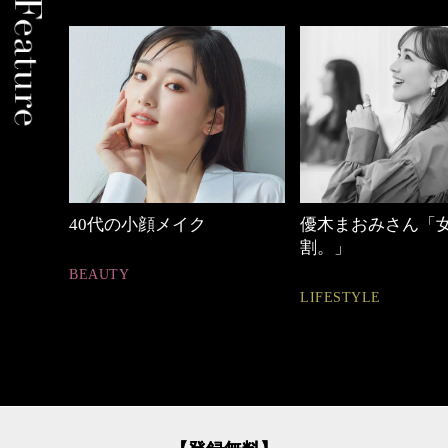
優木まおみさん「女の時間
【ワーママのきれ
割。」
ュアル通勤】
LIFESTYLE
FASHION