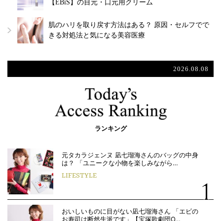
【EBiS】の目元・口元用クリーム
肌のハリを取り戻す方法はある？ 原因・セルフでで
きる対処法と気になる美容医療
2026.08.08
ランキング
元タカラジェンヌ 凪七瑠海さんのバッグの中身
は？ 「ユニークな小物を楽しみながら…
LIFESTYLE
おいしいものに目がない凪七瑠海さん 「エビの
お寿司は断然生派です」【宝塚歌劇団O…