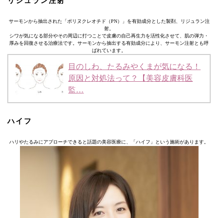
リジュラン注射
サーモンから抽出された「ポリヌクレオチド（PN）」を有効成分とした製剤、リジュラン注
射。
シワが気になる部分やその周辺に打つことで皮膚の自己再生力を活性化させて、肌の弾力・
厚みを回復させる治療法です。サーモンから抽出する有効成分により、サーモン注射とも呼
ばれています。
目のしわ、たるみやくまが気になる！
原因と対処法って？【美容皮膚科医
監…
ハイフ
ハリやたるみにアプローチできると話題の美容医療に、「ハイフ」という施術があります。