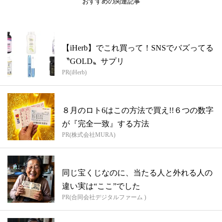
おすすめの関連記事
【iHerb】でこれ買って！SNSでバズってる
〝GOLD〟サプリ
PR(iHerb)
８月のロト6はこの方法で買え!!６つの数字
が『完全一致』する方法
PR(株式会社MURA)
同じ宝くじなのに、当たる人と外れる人の
違い実は“ここ”でした
PR(合同会社デジタルファーム )