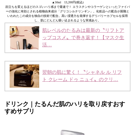
▲50ml 13,200円(税込)
顔立ちを変えるほどのスゴいハリ感まで最速で！ エラスチンやコラーゲンといったファイバ
ーの強化に有効とされる植物由来成分「グリコシルナリンギン」。化粧品への配合が困難と
いわれたこの成分を独自の技術で配合。高い浸透力を発揮するデリバリーカプセルを採用
し、肌にどんどん吸い込まれるような実感あり。
肌レベルのたるみは最新の〝リフトア
ップコスメ〟で巻き返す！【マスク生
活…
翌朝の肌に驚く！〝シャネル ル リフ
ト クレーム ドゥ ニュイ〟のクリ…
ドリンク｜たるんだ肌のハリを取り戻すおす
すめサプリ