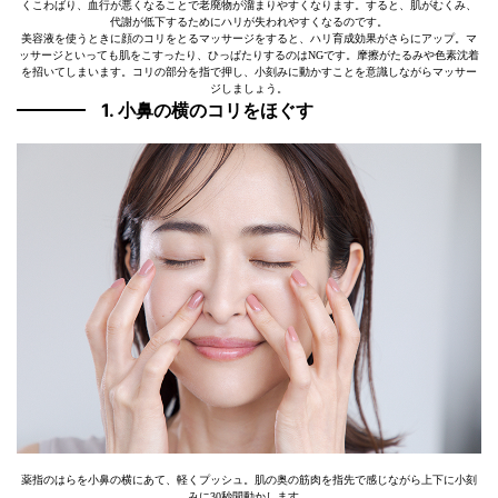
くこわばり、血行が悪くなることで老廃物が溜まりやすくなります。すると、肌がむくみ、
代謝が低下するためにハリが失われやすくなるのです。
美容液を使うときに顔のコリをとるマッサージをすると、ハリ育成効果がさらにアップ。マ
ッサージといっても肌をこすったり、ひっぱたりするのはNGです。摩擦がたるみや色素沈着
を招いてしまいます。コリの部分を指で押し、小刻みに動かすことを意識しながらマッサー
ジしましょう。
1. 小鼻の横のコリをほぐす
薬指のはらを小鼻の横にあて、軽くプッシュ。肌の奥の筋肉を指先で感じながら上下に小刻
みに30秒間動かします。