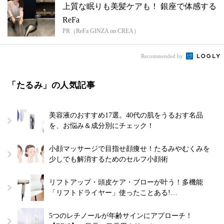
上質な眠りも美髪ケアも！ 銀座で体感する
ReFa
PR（ReFa GINZA on CREA）
Recommended by
「たるみ」の人気記事
美容液のおすすめ17選。40代の肌をうるおす名品
を、お悩み＆成分別にチェック！
小顔マッサージで目指せ顔痩せ！たるみやむくみを
少しでも解消するためのセルフ小顔術
リフトアップ・頭皮ケア・ブローが叶う！多機能
「リフトドライヤー」使ったことある!…
5つのレチノールが年齢サインにアプローチ！