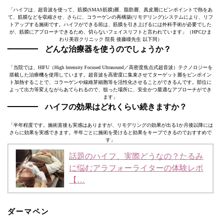
「ハイフは、超音波を使って、筋膜(SMAS筋膜)層、脂肪層、真皮層にピンポイントで熱をあ
て、筋膜などを収縮させ、さらに、コラーゲンの再構築(リモデリング)システムにより、リフ
トアップする施術です。ハイフができる前は、筋膜を引き上げるには外科手術が必要でした
が、筋膜にアプローチできるため、切らないフェイスリフトと言われています」（HPCひま
わり美容クリニック 院長 後藤瞳先生 以下同）
どんな治療器を使うのでしょうか？
「当院では、HIFU（High lntensity Focused Ultrasound／高密度焦点式超音波）テクノロジーを
搭載した治療機を使用しています。超音波を高密度に集束させてターゲット層をピンポイン
ト加熱することで、コラーゲンや線維芽細胞等を活性化させることができるんです。部位に
よって出力等変えながらあてられるので、狙った場所に、安全かつ最適なアプローチができ
ます」
ハイフの効果はどれくらい続きますか？
「半年程度です。施術直後も実感はありますが、リモデリングの効果が出る1か月後以降には
さらに効果を実感できます。半年ごとに施術を受けると効果をキープできるのでおすすめで
す」
話題のハイフ、実際どうなの？たるみ
に悩むアラフォーライターの体験レポ
【…
ダーマペン