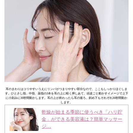
耳のまわりはコリやすいうえにリンパがつまりやすい部分なので、ここもしっかりほぐしま
す。ひとさし指、中指、薬指の3本を耳の上に軽く押しあて、頭皮ごと動かすイメージで上下
に小刻みに30秒間動かします。耳の上が終わったら耳の後ろ、斜め下もそれぞれ30秒間動か
します。
乾燥が始まる季節に使うべき「ハリ貯
金」ができる美容液は？簡単マッサー
ジ…