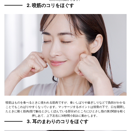
2. 咬筋のコリをほぐす
咬筋はものを食べるときに使われる筋肉ですが、食いしばりや歯ぎしりなどで負担がかかる
ことでもこわばりやすくなっています。マッサージするポイントは頬骨の下で、口を開閉し
たときに動く筋肉(指で触ると少しくぼんでいる部分)のところにひとさし指の第2関節を軽く
押しあて、上下左右に30秒間小刻みに動かします。
3. 耳のまわりのコリをほぐす