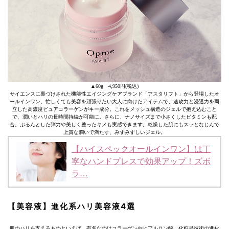
▲60g 4,950円(税込)
サイエンスに裏づけされた機能性エイジングケアブランド「アスタリフト」から登場したオ
ールインワン。忙しくても美容を頑張りたい大人に向けたアイテムで、速攻力と浸透力を両
立した高濃度ピュアコラーゲンがキー成分。これをメッシュ構造のジェルで抱え込むこと
で、潤いとハリの長時間持続が可能に。さらに、ナノサイズまで小さくしたビタミンも配
合。ぷるんとした弾力や美しく整ったキメも実感できます。乾燥した肌にもスッとなじんで
上質な潤いで満たす、みずみずしいジェル。
【ハイスペックオールインワン】は丁
寧なハンドプレスで効果アップ！ズボ
ラ…
【美容液】進化系ハリ美容液4選
肌のハリを支えるものといえば、有名なのはコラーゲンやヒアルロン酸。化粧品技術の進化