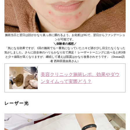
施術当日と翌日は顔がかなり真っ赤に腫れるよう。お化粧はNGで、翌日からファンデーショ
ンが可能です。
＼体験者の感想／
「気になる効果ですが、1回の施術でも一番気になっていたニキビ跡が少し目立たなくなった
気がしました。さらに顔全体のハリもかなり出て満足！ レーザートーニングに比べると約3倍
と少々値段が高くなりますが、継続して通えば肌質はかなり改善されそうです」（Domani読
者 西和田亜由美さん）
美容クリニック施術レポ。効果やダウ
ンタイムって実際どう？
レーザー光