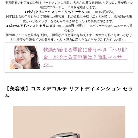
美容医療のヒアルロン酸トリートメントに着目。大きさの異なる5種のヒアルロン酸が様々な
層にアプローチし、ハリを定着させます。
▲(中左)クリニーク スマート リペア セラム
30ml 10,450円(税込)
10年以上もの年月をかけて開発した美容液。肌の柔軟性を取り戻すと同時に、肌内部から密
度とハリをアップ。なめらかで引き締まった弾力美肌に導きます。
▲
(左)セルアドバンスト セラム ＷＳ
40g 14,850円（税込） ※パッケージはリニューアル前
のもの
肌のボリュームと質感を改善し、濃密なハリと弾力を与えます。カサつく肌にもすっとなじ
む、濃厚な乳液タイプの美容液。ハリ・弾力に満ちたなめらかでみずみずしい肌へ。
乾燥が始まる季節に使うべき「ハリ貯
金」ができる美容液は？簡単マッサー
ジ…
【美容液】コスメデコルテ リフトディメンション セラ
ム