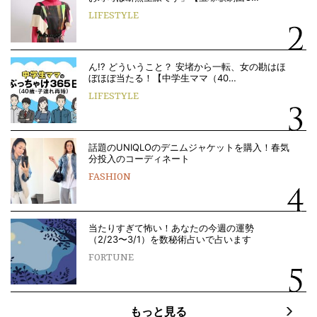
LIFESTYLE
ん!? どういうこと？ 安堵から一転、女の勘はほ
ぼほぼ当たる！【中学生ママ（40…
LIFESTYLE
話題のUNIQLOのデニムジャケットを購入！春気
分投入のコーディネート
FASHION
当たりすぎて怖い！あなたの今週の運勢
（2/23〜3/1）を数秘術占いで占います
FORTUNE
もっと見る