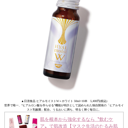
▲日清食品 ヒアルモイストW＋ホワイト 50ml×10本 5,400円(税込)
世界で唯一、“ヒアルロン酸を作らせる”機能が特許として認められた独自開発の「ヒアルモイ
スト乳酸菌」配合。うるおいに満ち、明るく輝く毎日に。
肌を根本から強化するなら〝飲むケ
ア〟で肌改造【マスク生活のたるみ肌