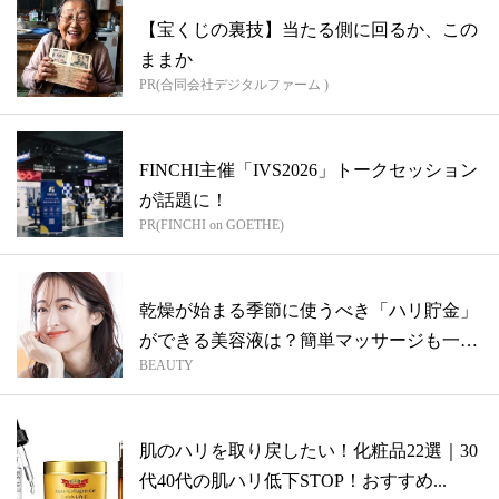
【宝くじの裏技】当たる側に回るか、この
ままか
PR(合同会社デジタルファーム )
FINCHI主催「IVS2026」トークセッション
が話題に！
PR(FINCHI on GOETHE)
乾燥が始まる季節に使うべき「ハリ貯金」
ができる美容液は？簡単マッサージも一緒
BEAUTY
に！
肌のハリを取り戻したい！化粧品22選｜30
代40代の肌ハリ低下STOP！おすすめ...