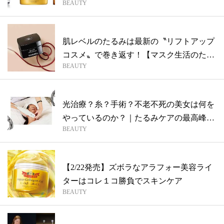
BEAUTY
肌レベルのたるみは最新の〝リフトアップ
コスメ〟で巻き返す！【マスク生活のたる
BEAUTY
み肌...
光治療？糸？手術？不老不死の美女は何を
やっているのか？｜たるみケアの最高峰
BEAUTY
〝美容...
【2/22発売】ズボラなアラフォー美容ライ
ターはコレ１コ勝負でスキンケア
BEAUTY