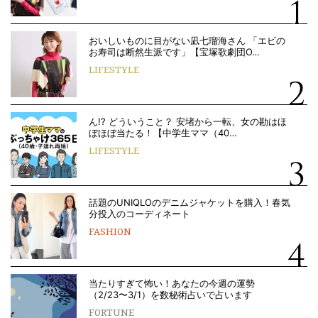
おいしいものに目がない凪七瑠海さん 「エビの
お寿司は断然生派です」【宝塚歌劇団O…
LIFESTYLE
ん!? どういうこと？ 安堵から一転、女の勘はほ
ぼほぼ当たる！【中学生ママ（40…
LIFESTYLE
話題のUNIQLOのデニムジャケットを購入！春気
分投入のコーディネート
FASHION
当たりすぎて怖い！あなたの今週の運勢
（2/23〜3/1）を数秘術占いで占います
FORTUNE