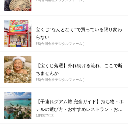
PR(合同会社デジタルファーム )
宝くじ“なんとなく”で買っている限り変わ
らない
PR(合同会社デジタルファーム )
【宝くじ落選】外れ続ける流れ、ここで断
ちませんか
PR(合同会社デジタルファーム )
【子連れグアム旅 完全ガイド】持ち物・ホ
テルの選び方・おすすめレストラン・お土
LIFESTYLE
産...