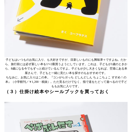
子どもはいつものお気に入り、も大好きですが、目新しいものにも興味津々ですよね。だか
ら、旅行前には必ず新しい本を1〜2冊買うようにしています。これは、子どもが1歳のときか
ら、8歳になる今でもずっと続けているんですよ。子どもが少し大きくなれば、空港にある本
屋さんで、子どもと一緒に見たい本を探すのもおすすめです。
ちなみに、お気に入りはこの本。『コンがらガっち どしんどしん ちょこちょこ すすめ！の
本』（小学館刊／￥1,200・税抜）。ただ見るだけでなく、指で道をたどって遊べるので子ど
ももお気に入りです。
（３）仕掛け絵本やシールブックを買っておく