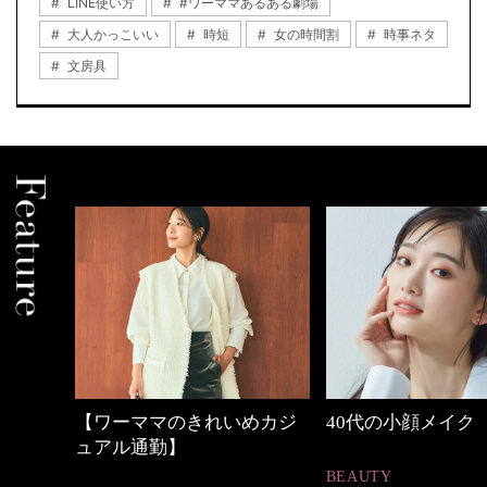
LINE使い方
#ワーママあるある劇場
大人かっこいい
時短
女の時間割
時事ネタ
文房具
めカジ
40代の小顔メイク
優木まおみさん「
割。」
BEAUTY