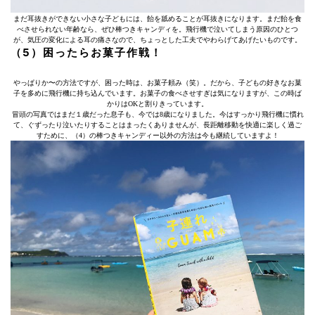
まだ耳抜きができない小さな子どもには、飴を舐めることが耳抜きになります。まだ飴を食
べさせられない年齢なら、ぜひ棒つきキャンディを。飛行機で泣いてしまう原因のひとつ
が、気圧の変化による耳の痛さなので、ちょっとした工夫でやわらげてあげたいものです。
（5）困ったらお菓子作戦！
やっぱりか〜の方法ですが、困った時は、お菓子頼み（笑）。だから、子どもの好きなお菓
子を多めに飛行機に持ち込んでいます。お菓子の食べさせすぎは気になりますが、この時ば
かりはOKと割りきっています。
冒頭の写真ではまだ１歳だった息子も、今では8歳になりました。今はすっかり飛行機に慣れ
て、ぐずったり泣いたりすることはまったくありませんが、長距離移動を快適に楽しく過ご
すために、（4）の棒つきキャンディー以外の方法は今も継続していますよ！