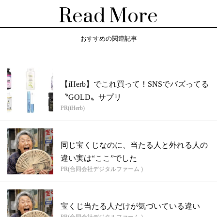
Read More
おすすめの関連記事
【iHerb】でこれ買って！SNSでバズってる
〝GOLD〟サプリ
PR(iHerb)
同じ宝くじなのに、当たる人と外れる人の
違い実は“ここ”でした
PR(合同会社デジタルファーム )
宝くじ当たる人だけが気づいている違い