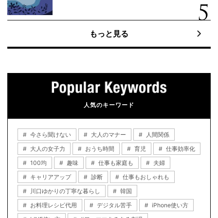
もっと見る
人気のキーワード
今さら聞けない
大人のマナー
人間関係
大人の女子力
おうち時間
育児
仕事効率化
100均
趣味
仕事も家庭も
夫婦
キャリアアップ
診断
仕事もおしゃれも
川口ゆかりの丁寧な暮らし
韓国
お料理レシピ代用
デジタル苦手
iPhone使い方