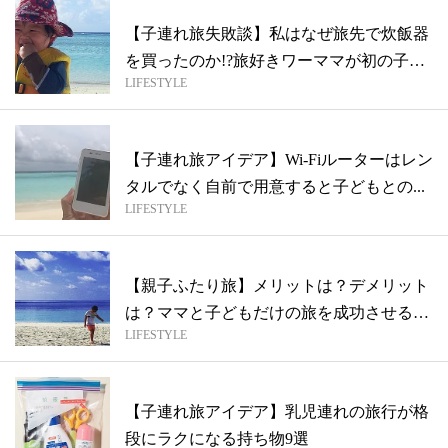
【子連れ旅失敗談】私はなぜ旅先で炊飯器
を買ったのか!?旅好きワーママが初の子連
LIFESTYLE
れ...
【子連れ旅アイデア】Wi-Fiルーターはレン
タルでなく自前で用意すると子どもとの...
LIFESTYLE
【親子ふたり旅】メリットは？デメリット
は？ママと子どもだけの旅を成功させる3
LIFESTYLE
つの...
【子連れ旅アイデア】乳児連れの旅行が格
段にラクになる持ち物9選