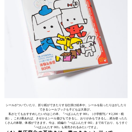
シールがついていたり、折り紙ができたりする仕掛け絵本や、シールを貼ったりはがしたり
できるシールブックも子どもは大喜び。
私がとてもおすすめしたいのはこの本、『ぺぱぷんたす 001』（小学館刊／￥2,200・税
抜）。これ1冊あれば、きせかえシール遊びもできるし、おりがみもできるし…紙を使ったた
くさんの体験、体感ができます。今は、続編の『ぺぱぷんたす 002」まで出ており、もうすぐ
『ぺぱぷんたす 003』も発売されるみたいですよ。