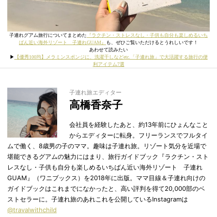
子連れグアム旅行についてまとめた
『ラクチン・ストレスなし・子供も自分も楽しめるいち
ばん近い海外リゾート 子連れGUAM』
も、ぜひご覧いただけるとうれしいです！
あわせて読みたい
▶︎
【優秀100均】メラミンスポンジに、洗濯干しなどetc.「子連れ旅」で大活躍する旅行の便
利アイテム7選
子連れ旅エディター
高橋香奈子
会社員を経験したあと、約13年前にひょんなこと
からエディターに転身。フリーランスでフルタイ
ムで働く、8歳男の子のママ。趣味は子連れ旅。リゾート気分を近場で
堪能できるグアムの魅力にはまり、旅行ガイドブック『ラクチン・スト
レスなし・子供も自分も楽しめるいちばん近い海外リゾート 子連れ
GUAM』（ワニブックス）を2018年に出版。ママ目線＆子連れ向けの
ガイドブックはこれまでになかったと、高い評判を得て20,000部のベ
ストセラーに。子連れ旅のあれこれを公開しているInstagramは
@travalwithchild