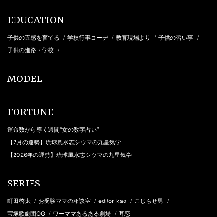
EDUCATION
子供の五感を育てる
学校行事コーデ
教育現場より
子供の習い事
/
/
/
/
子供の進路・学校
/
MODEL
FORTUNE
運命数から導く週間“女の数字占い”
【2月の運勢】琉球風水志シウマの九星気学
【2026年の運勢】琉球風水志シウマの九星気学
SERIES
町田啓太
お受験ママの相談室
editor_kao
こじらせ男
/
/
/
/
宝塚歌劇団OG
ワーママあるある劇場
耳恋
/
/