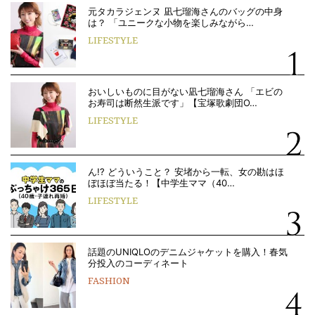
元タカラジェンヌ 凪七瑠海さんのバッグの中身
は？ 「ユニークな小物を楽しみながら…
LIFESTYLE
おいしいものに目がない凪七瑠海さん 「エビの
お寿司は断然生派です」【宝塚歌劇団O…
LIFESTYLE
ん!? どういうこと？ 安堵から一転、女の勘はほ
ぼほぼ当たる！【中学生ママ（40…
LIFESTYLE
話題のUNIQLOのデニムジャケットを購入！春気
分投入のコーディネート
FASHION