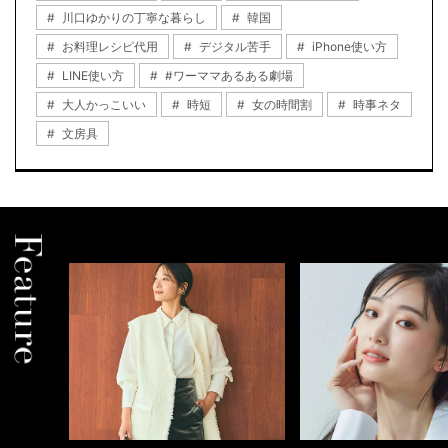
川口ゆかりの丁寧な暮らし
韓国
お料理レシピ代用
デジタル苦手
iPhone使い方
LINE使い方
#ワーママあるある劇場
大人かっこいい
時短
女の時間割
時事ネタ
文房具