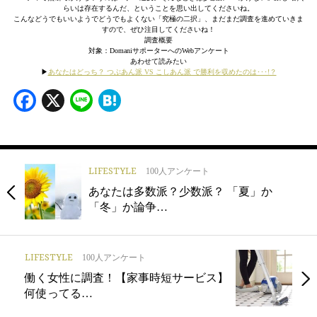
らいは存在するんだ、ということを思い出してくださいね。
こんなどうでもいいようでどうでもよくない「究極の二択」、まだまだ調査を進めていきま
すので、ぜひ注目してくださいね！
調査概要
対象：DomaniサポーターへのWebアンケート
あわせて読みたい
▶︎
あなたはどっち？ つぶあん派 VS こしあん派 で勝利を収めたのは･･･!？
Facebook
X
Line
Hatena
LIFESTYLE
100人アンケート
あなたは多数派？少数派？ 「夏」か
「冬」か論争…
LIFESTYLE
100人アンケート
働く女性に調査！【家事時短サービス】
何使ってる…