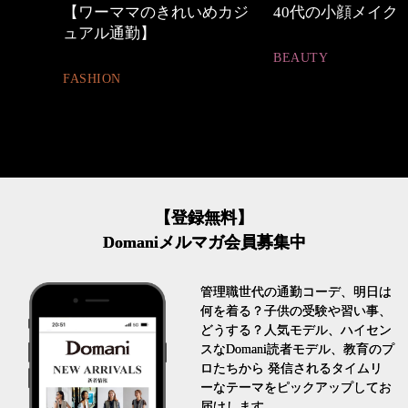
中身
【ワーママのきれいめカジ
40代の小顔メイク
ュアル通勤】
BEAUTY
FASHION
【登録無料】
Domaniメルマガ会員募集中
管理職世代の通勤コーデ、明日は
何を着る？子供の受験や習い事、
どうする？人気モデル、ハイセン
スなDomani読者モデル、教育のプ
ロたちから 発信されるタイムリ
ーなテーマをピックアップしてお
届けします。