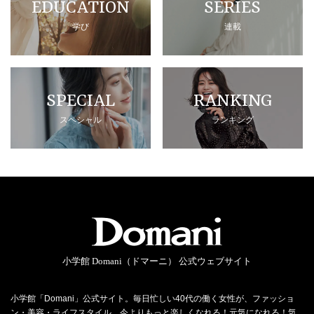
EDUCATION
SERIES
学び
連載
SPECIAL
RANKING
スペシャル
ランキング
小学館 Domani（ドマーニ） 公式ウェブサイト
小学館「Domani」公式サイト。毎日忙しい40代の働く女性が、ファッショ
ン・美容・ライフスタイル…今よりもっと楽しくなれる！元気になれる！気