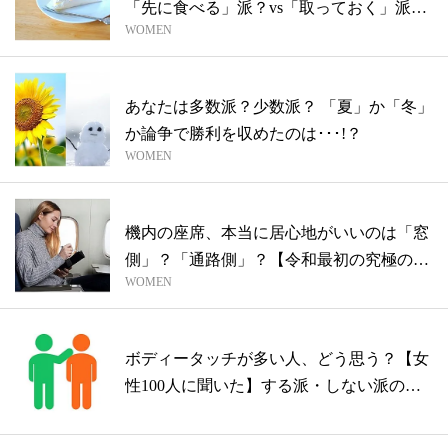
「先に食べる」派？vs「取っておく」派？
WOMEN
【...
あなたは多数派？少数派？ 「夏」か「冬」
か論争で勝利を収めたのは･･･!？
WOMEN
機内の座席、本当に居心地がいいのは「窓
側」？「通路側」？【令和最初の究極の選
WOMEN
択】
ボディータッチが多い人、どう思う？【女
性100人に聞いた】する派・しない派の意
見...