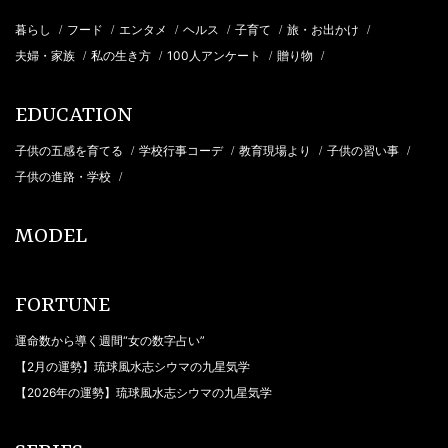
暮らし
フード
エンタメ
ヘルス
子育て
旅・お出かけ
/
/
/
/
/
/
夫婦・家族
私の生き方
100人アンケート
贈り物
/
/
/
/
EDUCATION
子供の五感を育てる
学校行事コーデ
教育現場より
子供の習い事
/
/
/
/
子供の進路・学校
/
MODEL
FORTUNE
運命数から導く週間“女の数字占い”
【2月の運勢】琉球風水志シウマの九星気学
【2026年の運勢】琉球風水志シウマの九星気学