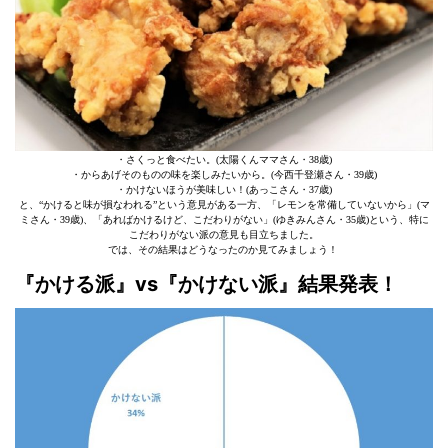
・さくっと食べたい。(太陽くんママさん・38歳)
・からあげそのものの味を楽しみたいから。(今西千登瀬さん・39歳)
・かけないほうが美味しい！(あっこさん・37歳)
と、“かけると味が損なわれる”という意見がある一方、「レモンを常備していないから」(マ
ミさん・39歳)、「あればかけるけど、こだわりがない」(ゆきみんさん・35歳)という、特に
こだわりがない派の意見も目立ちました。
では、その結果はどうなったのか見てみましょう！
『かける派』vs『かけない派』結果発表！