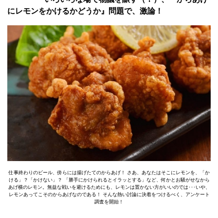
にレモンをかけるかどうか』問題で、激論！
仕事終わりのビール、傍らには揚げたてのからあげ！ さあ、あなたはそこにレモンを、「か
ける」？「かけない」？ 「勝手にかけられるとイラッとする」など、何かとお騒がせなから
あげ横のレモン。無益な戦いを避けるためにも、レモンは置かない方がいいのでは･･･いや、
レモンあってこそのからあげなのである！ そんな熱い討論に決着をつけるべく、アンケート
調査を開始！