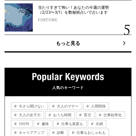
当たりすぎて怖い！あなたの今週の運勢
（2/23〜3/1）を数秘術占いで占います
FORTUNE
もっと見る
人気のキーワード
今さら聞けない
大人のマナー
人間関係
大人の女子力
おうち時間
育児
仕事効率化
100均
趣味
仕事も家庭も
夫婦
キャリアアップ
診断
仕事もおしゃれも