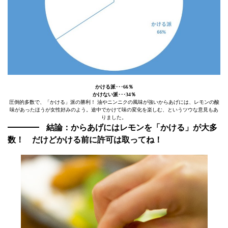
かける派･･･66％
かけない派･･･34％
圧倒的多数で、「かける」派の勝利！ 油やニンニクの風味が強いからあげには、レモンの酸
味があったほうが女性好みのよう。途中でかけて味の変化を楽しむ、というツウな意見もあ
りました。
結論：からあげにはレモンを「かける」が大多
数！ だけどかける前に許可は取ってね！