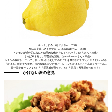
・さっぱりする。(あぜよさん・37歳)
・酸味が美味しさを増すから。(Soulsurferさん・56歳)
・レモンが成分的になにか効果的な働きをしてくれそう。(さえさん・35歳）
・さっぱりするし、罪悪感も減る。(ayapankanepanさん・39歳)
レモンの酸味が、こってり脂っぽいからあげののどごしを爽やかにしてくれる！というのが
「かける」派の主な意見。何の根拠もないけれど、レモンをかけることで高カロリーである
揚げ物を食べているという「罪悪感が薄らぐ」という意見も興味深かったです！
かけない派の意見