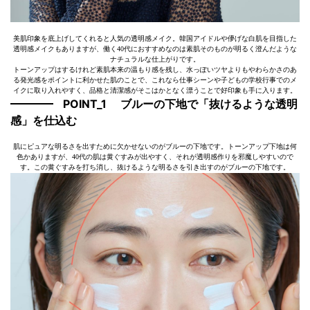
美肌印象を底上げしてくれると人気の透明感メイク。韓国アイドルや儚げな白肌を目指した
透明感メイクもありますが、働く40代におすすめなのは素肌そのものが明るく澄んだような
ナチュラルな仕上がりです。
トーンアップはするけれど素肌本来の温もり感を残し、水っぽいツヤよりもやわらかさのあ
る発光感をポイントに利かせた肌のことで、これなら仕事シーンや子どもの学校行事でのメ
イクに取り入れやすく、品格と清潔感がそこはかとなく漂うことで好印象も手に入ります。
POINT_1 ブルーの下地で「抜けるような透明
感」を仕込む
肌にピュアな明るさを出すために欠かせないのがブルーの下地です。トーンアップ下地は何
色かありますが、40代の肌は黄ぐすみが出やすく、それが透明感作りを邪魔しやすいので
す。この黄ぐすみを打ち消し、抜けるような明るさを引き出すのがブルーの下地です。