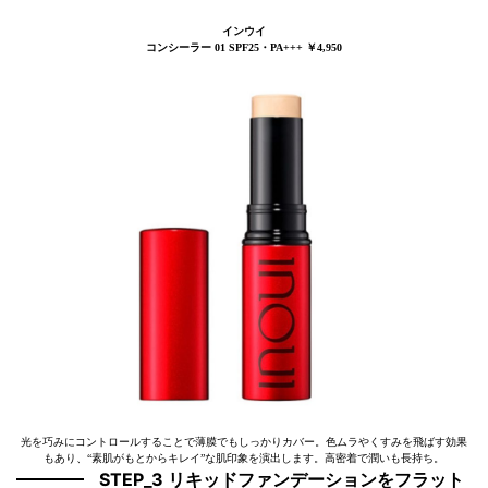
インウイ
コンシーラー 01 SPF25・PA+++ ￥4,950
光を巧みにコントロールすることで薄膜でもしっかりカバー。色ムラやくすみを飛ばす効果
もあり、“素肌がもとからキレイ”な肌印象を演出します。高密着で潤いも長持ち。
STEP_3 リキッドファンデーションをフラット