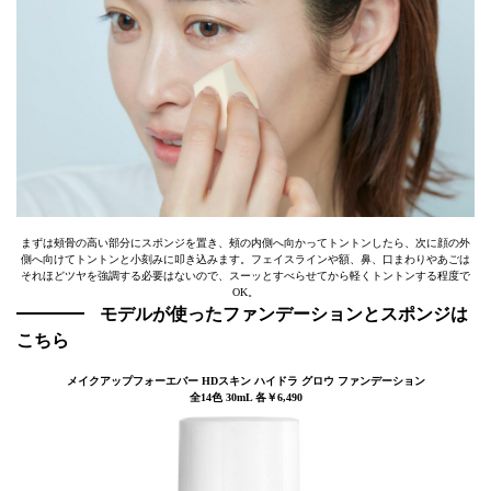
まずは頰骨の高い部分にスポンジを置き、頰の内側へ向かってトントンしたら、次に顔の外
側へ向けてトントンと小刻みに叩き込みます。フェイスラインや額、鼻、口まわりやあごは
それほどツヤを強調する必要はないので、スーッとすべらせてから軽くトントンする程度で
OK。
モデルが使ったファンデーションとスポンジは
こちら
メイクアップフォーエバー HDスキン ハイドラ グロウ ファンデーション
全14色 30mL 各￥6,490