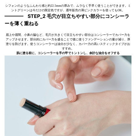
シフォンのようなふんわり感と約22.5mmの厚みで、ムラなく手早く使うことができます。ミ
ントグリーンは今だけの限定色ですが、通年販売の薄ピンクカラーを使ってもOK。
STEP_2 毛穴が目立ちやすい部分にコンシーラ
ーを薄く重ねる
眉上や眉間、小鼻の脇など、毛穴が大きくて目立ちやすい部分はコンシーラーでカバー力を
アップさせます。部分的にカバー力を盛ることで後に使うファンデーションの量が減り、厚
塗りを防げます。使うコンシーラーは油分が少なく、カバー力の高いスティックタイプがお
すすめ。
肌に塗る前に、コンシーラーを手の甲でトントンし、余計な油分をオフする