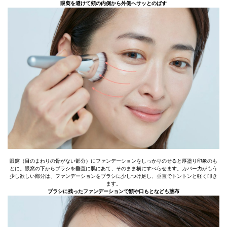
眼窩を避けて頰の内側から外側へサッとのばす
眼窩（目のまわりの骨がない部分）にファンデーションをしっかりのせると厚塗り印象のも
とに。眼窩の下からブラシを垂直に肌にあて、そのまま横にすべらせます。カバー力がもう
少し欲しい部分は、ファンデーションをブラシに少しつけ足し、垂直でトントンと軽く叩き
ます。
ブラシに残ったファンデーションで額や口もとなども塗布