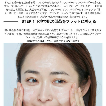
きちんと感のある肌を作る時、ついやりがちなのが「ファンデーションやパウダーを多めに
塗る」ではないでしょうか？ これだと隠蔽感のある仕上がりになってしまいますし、化粧崩
れを起こす原因にも。大切なのは下地、ファンデーション、パウダーの各ステップで「薄
く・均一に・密着」させて塗ることです。ファンデーションだけに頼らず、薄く何層も重ね
ることできめ細かくて毛穴や色ムラの目立たない美肌が叶います。
STEP_1 下地で肌の凹凸をフラットに整える
端正肌を作る時の下地は、毛穴やキメの凹凸をぼかしてカバーし、肌をフラットに整えるタ
イプがおすすめ。色補正効果が控えめのほうが、肌と一体化しやすく、この後にファンデー
ションなどを重ねても隠蔽感が出るのを防げます。
4点にサッとのばしたら、スピーディになじませて