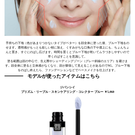
手持ちの下地（色があまりつかないタイプがベター）を顔全体に塗った後、ブルー下地をの
せます。透明感がもっとも欲しい頰に加え、くすみがちな口角の下や眉上にも、ちょんちょ
んと置き、すぐにのばし広げます。時間を置くとブルー下地が乾いてムラづきしやすいので
早くのばすことを意識して。
塗る範囲は顔の中心で、生え際やシェーディングゾーン（グレー斜線のエリア）を避けま
す。顔全体に塗ると立体感がなくなり、顔が膨張して見えることがあるのでNG。ブルー下地
をのばし終えたら、ファンデーションなどでベースメイクを仕上げます。
モデルが使ったアイテムはこちら
ジバンシイ
プリズム・リーブル・スキンケアリング・コレクター ブルー ￥5,060