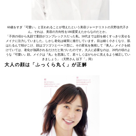
60歳をすぎ「可愛い」と言われることが増えたという美容ジャーナリストの天野佳代子さ
ん。それは、美容の方向性を180度変えたからなのだとか。
「子供の頃から丸顔で童顔がコンプレックスだった私。50代までは顔を細くすっきり見せる
メイクに注力していました。しかし老化は確実に進行しています。目は細く小さくなり、肌
はたるんで頬がこけ、顔はゴツゴツとベース型に。その変化を無視して『美人』メイクを続
けていては、老化が強調されるだけだと気づいたのです。大人に必要なのは、20代の頃のよ
うな『可愛い』顔。メイクは『丸』を意識して、若々しくほがらかに見えるよう補正してい
きましょう」（天野さん 以下「」同）
大人の顔は「ふっくら丸く」が正解