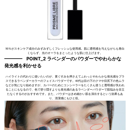
90％がスキンケア成分のみずみずしくフレッシュな使用感。肌に透明感を与えながらも青白
くならず、光のオーラをまとったような肌に仕上げます。
POINT_2 ラベンダーのパウダーでやわらかな
発光感を利かせる
ハイライトの代わりに使いたいのが、黄ぐすみを押さえてふわっとやわらかな発光感をプラ
スできるラベンダーカラーのフェイスパウダーです。40代は目の下のクマや目尻下の色ムラ
などが気になり始めますが、カバーのためにコンシーラーをたくさん使うと透明感が失われ
ることにもなるので、色で塗り隠すよりも発光感のあるラベンダーパウダーで肌悩みを目立
たなくするのがおすすめです。また、パウダーはきめ細かい肌を演出するという効果もあ
り、清潔感にもひと役。