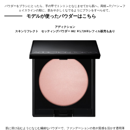
パウダーをブラシにとったら、手の甲でトントンとなじませてから肌へ。両頰→Tゾーン→フ
ェイスラインの順に、肌をやさしくなでるようにブラシをすべらせて。
モデルが使ったパウダーはこちら
アディクション
スキンリフレクト セッティングパウダー 002 ￥5,720※レフィル販売もあり
肌に溶け込むようになじむ繊細なパウダーで、ファンデーションの色や質感を活かす透明薄