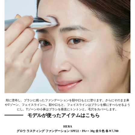
頬に塗布し、ブラシに残ったファンデーションを額や口もとに塗ります。さらにそのまま鼻
やTゾーン、フェイスラインへ。額や口もと、フェイスラインはブラシを横にすべらせるよう
にし、Tゾーンや小鼻はブラシを垂直にトントンと。毛穴をカバーします。
モデルが使ったアイテムはこちら
HERA
グロウ ラスティング ファンデーション SPF22・PA++ 30g 全５色 各￥7,700