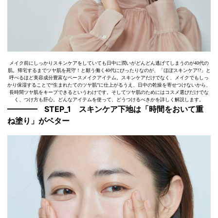
メイク前にしっかりスキンケアをしていても日中に潤いがどんどん逃げてしまうのが40代の
肌。帰宅するまでツヤ肌を死守！と願う働く40代にぴったりなのが、「ほぼスキンケア!?」と
呼べるほど美容成分豊富なベースメイクアイテム。スキンケアだけでなく、メイクでもしっ
かり保湿することで“生まれたてのツヤ肌”に仕上がるうえ、日中の乾燥を寄せつけないから、
長時間ツヤ肌をキープできるというわけです。そしてツヤ肌のためにはコスメ選びだけでな
く、つけ方も肝心。どんなアイテムを使って、どうつけるべきかを詳しく解説します。
STEP_1 スキンケア下地は「時間をおいて重
ね塗り」がベター