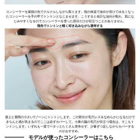
コンシーラーを薬指の先でクルクルしながら取ります。指の体温で油分が溶けてゆるくなっ
たコンシーラーを手の甲でトントンとなじませます。こうすると余計な油分が取れ、肌にな
じみやすくなるのでコンシーラーを塗った部分だけが目立つことがありません。
指先でトントンと軽く叩き込みながら塗布する
眉上と眉間の小さいTゾーンにトントンします。この部分が毛穴レス＆なめらかになるだけで
きちんと感が高まるのでここは必ずカバーして。小鼻の脇の毛穴が目立つ場合は、そこもト
ントンします。いずれも一度でベタッとたくさん塗布せず、少量ずつ足しながらカバーする
のがおすすめ。
モデルが使ったコンシーラーはこちら