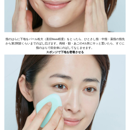
指のはらに下地をパール粒大（直径8mm程度）をとったら、ひとさし指・中指・薬指の指先
から第2関節くらいまでのばし広げます。両頰・額・あごの4カ所にサッと置いたら、すぐに
指のはらで顔全体にのばしてなじませます。
スポンジで下地を密着させる