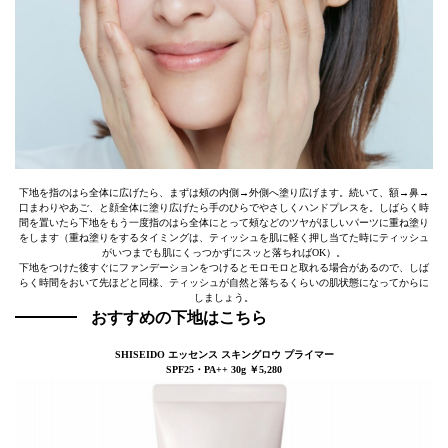
下地を指のはら全体に広げたら、まずは頰の内側→外側へ塗り広げます。続いて、額→鼻→
口まわりやあご、と顔全体に塗り広げたら手のひらでやさしくハンドプレスを。しばらく時
間を置いたら下地をもう一度指のはら全体にとって頰などのツヤがほしいパーツに重ね塗り
をします（重ね塗りをするタイミングは、ティッシュを肌に軽く押し当てた時にティッシュ
がいつまでも肌にくっつかずにスッと落ちればOK）。
下地をつけた後すぐにファンデーションをつけるとモロモロと取れる場合があるので、しば
らく時間をおいて先ほどと同様、ティッシュが自然と落ちるくらいの肌状態になってからに
しましょう。
おすすめの下地はこちら
SHISEIDO エッセンス スキングロウ プライマー
SPF25・PA++ 30g ￥5,280