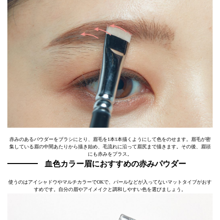
赤みのあるパウダーをブラシにとり、眉毛を1本1本描くようにして色をのせます。眉毛が密
集している眉の中間あたりから描き始め、毛流れに沿って眉尻まで描きます。その後、眉頭
にも赤みをプラス。
血色カラー眉におすすめの赤みパウダー
使うのはアイシャドウやマルチカラーでOKで、パールなどが入ってないマットタイプがおす
すめです。自分の眉やアイメイクと調和しやすい色を選びましょう。