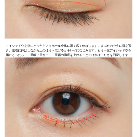
アイシャドウを指にとったらアイホール全体に薄く広く伸ばします。まぶたの中央に指を置
き、左右に伸ばしながら上のほうへ広げるとキレイになじみます。もう一度アイシャドウを
指にとったら、二重幅に重ねて。二重幅の濃度を上げることではれぼったさを回避します。