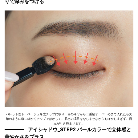
りで深みをつける
パレット左下・ベージュを太チップに取り、目のキワから二重幅オーバーめまで入れたら矢
印のように縦に細かくチップでぼかして。肌との境目をなじませながらもぼかしすぎず、目
元が引き締まります。
アイシャドウ_STEP2 パールカラーで立体感と
華やかさをプラス