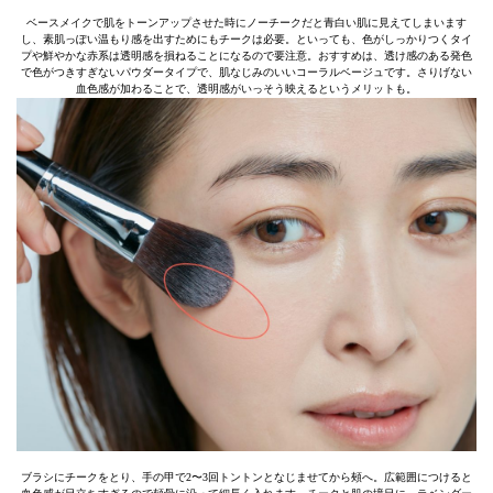
ベースメイクで肌をトーンアップさせた時にノーチークだと青白い肌に見えてしまいます
し、素肌っぽい温もり感を出すためにもチークは必要。といっても、色がしっかりつくタイ
プや鮮やかな赤系は透明感を損ねることになるので要注意。おすすめは、透け感のある発色
で色がつきすぎないパウダータイプで、肌なじみのいいコーラルベージュです。さりげない
血色感が加わることで、透明感がいっそう映えるというメリットも。
ブラシにチークをとり、手の甲で2〜3回トントンとなじませてから頰へ。広範囲につけると