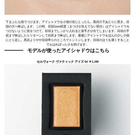
下まぶたも指でつけます。アイシャドウを小指の先にとったら、黒目の下あたりに置き、目
頭の方へ伸ばします。この時、目頭5mm程度（まつげが生えてない部分）はアイシャドウを
つけないように気をつけて。目頭までしっかり入れると派手さが出てしまいます。目頭の手
前まで伸ばしたらリターンして目尻まで伸ばします。最後にアイシャドウをほんの少し小指
にとり足し、黒目よりやや目頭寄りのところでトントンします。目頭のほうを濃くすること
でもはれぼったさを防げます。
モデルが使ったアイシャドウはこちら
セルヴォーク ヴァティック アイズ 04 ￥2,200