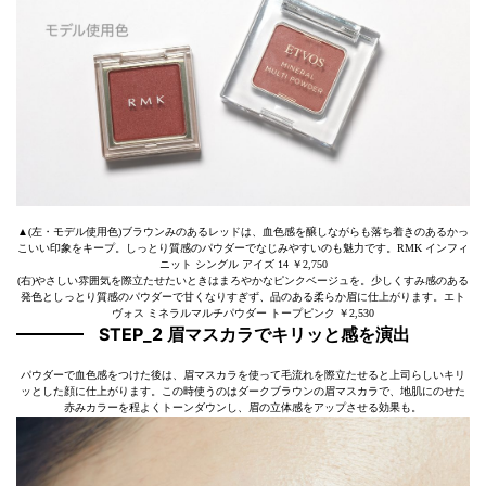
▲(左・モデル使用色)ブラウンみのあるレッドは、血色感を醸しながらも落ち着きのあるかっ
こいい印象をキープ。しっとり質感のパウダーでなじみやすいのも魅力です。RMK インフィ
ニット シングル アイズ 14 ￥2,750
(右)やさしい雰囲気を際立たせたいときはまろやかなピンクベージュを。少しくすみ感のある
発色としっとり質感のパウダーで甘くなりすぎず、品のある柔らか眉に仕上がります。エト
ヴォス ミネラルマルチパウダー トープピンク ￥2,530
STEP_2 眉マスカラでキリッと感を演出
パウダーで血色感をつけた後は、眉マスカラを使って毛流れを際立たせると上司らしいキリ
ッとした顔に仕上がります。この時使うのはダークブラウンの眉マスカラで、地肌にのせた
赤みカラーを程よくトーンダウンし、眉の立体感をアップさせる効果も。