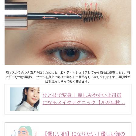
眉マスカラのつき過ぎを防ぐためにも、必ずティッシュオフしてから眉毛に塗布します。特
に肝心なのは眉頭で、ブラシを真上に向けて動かして眉毛をしっかり立たせます。眉頭以外
は毛流れにそって軽く整えます。
ひと技で変身！ 親しみやすい上司顔
になるメイクテクニック【2022年秋…
【優しい顔】になりたい｜優しい顔の