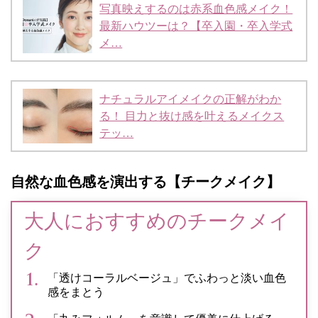
写真映えするのは赤系血色感メイク！
最新ハウツーは？【卒入園・卒入学式
メ…
ナチュラルアイメイクの正解がわか
る！ 目力と抜け感を叶えるメイクス
テッ…
自然な血色感を演出する【チークメイク】
大人におすすめのチークメイ
ク
「透けコーラルベージュ」でふわっと淡い血色
感をまとう