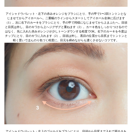
アイシャドウパレット・左下の赤みオレンジをブラシにとり、手の甲で1〜2回トントンとな
じませてからアイホールへ。二重幅のラインからスタートしてアイホール全体に広げます
（1）。次に右下のカーキをブラシにとり、手の甲で同様になじませてから上まぶたへ。目頭
と目尻は外し、目のキワから上へジグザグと重ねます（2）。カーキ色をしっかりつけるので
はなく、先に入れた赤みオレンジが少しトーンダウンする程度でOK。右下のカーキを今度は
チップにとり、目のキワに入れます（2）。目頭は外し、黒目の位置から目尻までトントンと
軽く置いてほんのり色づく程度に。目元を締めながらも濃くさせないコツです。
アイシャドウパレット・左上のゴールドをブラシにとり、目頭から目尻まで入れて明るさを