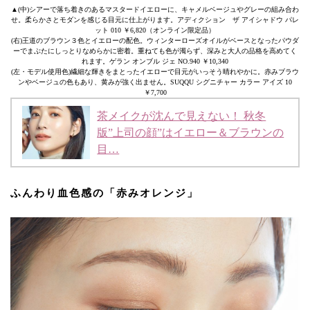
▲(中)シアーで落ち着きのあるマスタードイエローに、キャメルベージュやグレーの組み合わ
せ。柔らかさとモダンを感じる目元に仕上がります。アディクション ザ アイシャドウ パレ
ット 010 ￥6,820（オンライン限定品）
(右)王道のブラウン３色とイエローの配色。ウィンターローズオイルがベースとなったパウダ
ーでまぶたにしっとりなめらかに密着。重ねても色が濁らず、深みと大人の品格を高めてく
れます。ゲラン オンブル ジェ NO.940 ￥10,340
(左・モデル使用色)繊細な輝きをまとったイエローで目元がいっそう晴れやかに。赤みブラウ
ンやベージュの色もあり、黄みが強く出ません。SUQQU シグニチャー カラー アイズ 10
￥7,700
茶メイクが沈んで見えない！ 秋冬
版”上司の顔”はイエロー＆ブラウンの
目…
ふんわり血色感の「赤みオレンジ」