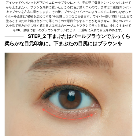
アイシャドウパレット左下のイエローをブラシにとり、手の甲で数回トントンとなじませて
から上まぶたへ。ブラシを最初に置いたところに色が濃くつくので、まずは二重幅のライン
上でブラシを左右に動かします。その後、ブラシをワイパーのように左右に動かしながらア
イホール全体に“横幅を広めにする”を意識しつつなじませます。ワイパー塗りで徐々に上まで
塗るとまぶたの上側は色がごく薄くつくので悪目立ちすることがありません。肌とのバラン
スを見て黄みが少し強く感じる人は右上のベージュをブラシでサッと重ね、少しくすませて
もOK。最後に右下のブラウンをブラシにとり、二重幅に入れて目元を締めます。
STEP_2 下まぶたはパールブラウンでふっくら
柔らかな目元印象に。下まぶたの目尻にはブラウンを