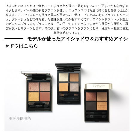
上まぶたのメイクだけで終わってしまうと色が浮いて見えやすいので、下まぶたも忘れずメ
イクします。パール感のあるブラウンを使い、ニュアンスづけ程度に抑えると自然に仕上が
ります。ここでイエローを使うと黄みが目立つので避け、ピンクみのあるブラウンやベージ
ュ、グレージュなどの落ち着いた色味を選ぶのがおすすめです。アイシャドウパレット左上
のピンクみブラウンをブラシにとり、手の甲でトントンとなじませたら目尻から目頭へ、再
び目尻へとリターンします。その後、右下のブラウンをブラシにとり、目尻5mm程度に重ね
て奥行き感をつけます。
モデルが使ったアイシャドウ＆おすすめアイシ
ャドウはこちら