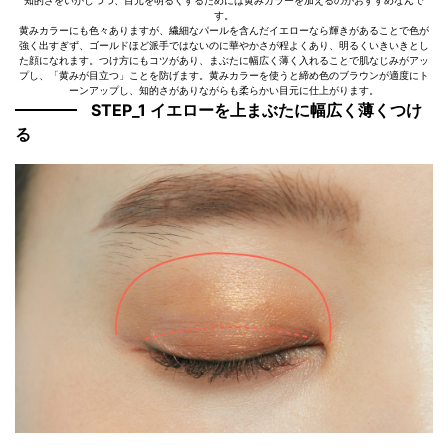
知的さをいかしつつ、目元を明るくするためには黄みカラーを加えるのがおすすめなんで
す。
黄みカラーにも色々ありますが、繊細なパールを含んだイエローなら輝きがあることで色が
強く出すぎず、ゴールドほど派手ではないのに華やかさが程よくあり、明るくいきいきとし
た顔になれます。つけ方にもコツがあり、まぶたに幅広く薄く入れることで肌なじみがアッ
プし、「黄みが目立つ」ことを防げます。黄みカラーを使うと締め色のブラウンが適度にト
ーンアップし、知的さがありながらも柔らかい目元に仕上がります。
STEP_1 イエローを上まぶたに幅広く薄くつけ
る