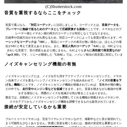
(C)Shutterstock.com
音質を重視するならここをチェック
音質で選ぶなら、
「対応コーデック」
に注目しましょう。コーデックとは、
音楽データを、
プレーヤーに無線で送るためのデータとして圧縮変換する規格
のことです。スマホなどのプ
レーヤー側とイヤホン側の両方のコーデックが対応しなくてはなりません。
圧縮率や圧縮方法がそれぞれ異なるため、対応コーデックによっても音質が変わります。
ベ
ーシックなコーデックは「SBC」
。製品にコーデックの表示が無い場合には、ほとんどの場
合がSBCと考えて差支えありません。また、
最近人気のコーデック「AAC」
は、SBCよりも
きれいな音質で、音の遅延もあまり感じません。AACよりも
さらに高性能で高音質なのが
「aptX HD」
です。ソニーが開発した
「LDAC」
では、ハイレゾ相当の高音質に対応していま
す。
ノイズキャンセリング機能の有無
ノイズキャンセリングとは、ノイズを打ち消すアクティブノイズキャンセリングと、イヤホ
ン自体でノイズを遮るパッシブノイズキャンセリングを組み合わせて、
「ノイズの音量を下
げる」機能
のことです。ノイズキャンセリング機能が搭載されていれば、電車内や飛行機な
どの中でも、
走行音やエンジン音などを低減
できます。また、音楽を聴きながら勉強や仕事
をする場合にも、周囲のノイズを低減させ気が散ることもありません。
最近では、自動的にノイズキャンセリングを調整してくれる機能が搭載されたイヤホンや、
スマホアプリからノイズキャンセリング機能を調整できるものも販売されています。
接続が安定しているかも重要
ブルートゥースイヤホンは、完全ワイヤレスイヤホンなので、移動中などに音が途切れてし
まう可能性も少なくありません。快適に音楽を聴くためには、接続の安定性も重要なポイン