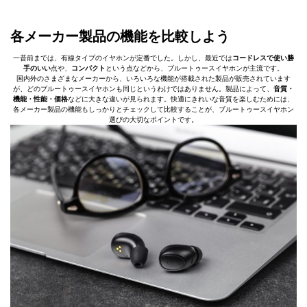
各メーカー製品の機能を比較しよう
一昔前までは、有線タイプのイヤホンが定番でした。しかし、最近では
コードレスで使い勝
手のいい
点や、
コンパクト
という点などから、ブルートゥースイヤホンが主流です。
国内外のさまざまなメーカーから、いろいろな機能が搭載された製品が販売されています
が、どのブルートゥースイヤホンも同じというわけではありません。製品によって、
音質・
機能・性能・価格
などに大きな違いが見られます。快適にきれいな音質を楽しむためには、
各メーカー製品の機能もしっかりとチェックして比較することが、ブルートゥースイヤホン
選びの大切なポイントです。