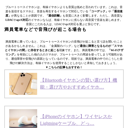
ブルートゥースイヤホンは、有線イヤホンよりも音質は低めと言われています。これは、音
楽を送信するスマホと、音楽を再生するイヤホンで対応している
「コーデック」
や
「通信速
度」
が異なることが原因です。
「通信距離」
も音質に大きく影響します。ただし、高音質な
LDAC
や
aprX対応
のイヤホンならば、有線イヤホンに劣らない高音質で音楽を楽しめます。
音質にこだわる人は、LDACやaprX対応を選ぶと安心です。
満員電車などで音飛びが起こる場合も
満員電車に乗っていると、ブルートゥースイヤホンの音飛びが起こると言う話を聞いたこと
があるかもしれません。これは、「金属製のバッグ」など
通信に障害となるものが「スマホ
とイヤホンの間」に存在するときに起こる
現象です。また、満員電車の中では、
「Wi-Fiテザ
リング」
を有効にした他の人のスマホが、ブルートゥースの周波を使ってしまう可能性があ
り、通信障害や音飛びの原因となっているのです。現状では、満員電車の中でのこうした音
飛びの解決方法は、有線イヤホンを使用することしかないと承知しておきましょう。
▼こちらの記事もおすすめ！
【Bluetoothイヤホンの賢い選び方】機
能・選び方やおすすめイヤホ…
【iPhoneのイヤホン】ワイヤレスか
Lightningケーブル、どっ…