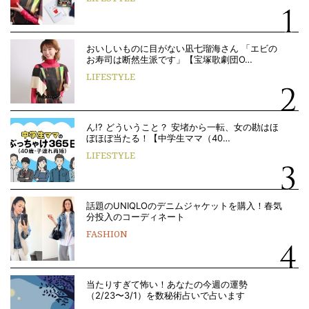
おいしいものに目がない凪七瑠海さん 「エビの
お寿司は断然生派です」【宝塚歌劇団O…
LIFESTYLE
ん!? どういうこと？ 安堵から一転、女の勘はほ
ぼほぼ当たる！【中学生ママ（40…
LIFESTYLE
話題のUNIQLOのデニムジャケットを購入！春気
分投入のコーディネート
FASHION
当たりすぎて怖い！あなたの今週の運勢
（2/23〜3/1）を数秘術占いで占います