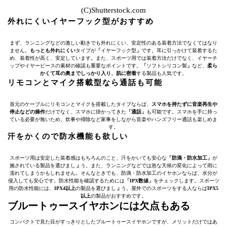
(C)Shutterstock.com
外れにくいイヤーフック型がおすすめ
まず、ランニングなどの激しい動きでも外れにくい、安定性のある装着方法でなくてはなり
ません。
もっとも外れにくい
タイプが
「
イヤーフック型
」
です。耳に引っかけて装着するた
め、装着性が高く、安定しています。また、スポーツ用では装着方法だけでなく、イヤーチ
ップやイヤーピースの素材の確認も重要なポイントです。
「
ソフトシリコン製
」
など、
柔ら
かくて耳の奥までしっかり入り、肌に密着
する製品も人気です。
リモコンとマイク搭載型なら通話も可能
首元のケーブルにリモコンとマイクを搭載したタイプならば、
スマホを持たずに音楽再生や
停止などの操作
だけでなく、スマホに掛かってきた
「通話」
も可能です。スマホを手に持っ
ている必要が無いため、炊事や掃除など家事をしながら音楽やハンズフリー通話も楽しめま
す。
汗をかくので防水機能も欲しい
スポーツ用は安定した装着感はもちろんのこと、汗をかいても安心な
「防滴・防水加工」
が
施されている製品を選びましょう。また、ランニングなどでは急な天候の変化によって雨に
濡れてしまうかもしれません。そんなときでも、防滴・防水加工のイヤホンならば、水分が
侵入しても安心です。防水性能を確認するためには
「IPX数値」
をチェックします。スポーツ
用の防水性能には、
IPX4以上
の製品を選びましょう。屋外でのスポーツをする人ならば
IPX5
以上
の製品がおすすめです。
ブルートゥースイヤホンには欠点もある
コンパクトで見た目がすっきりとしたブルートゥースイヤホンですが、メリットだけではあ