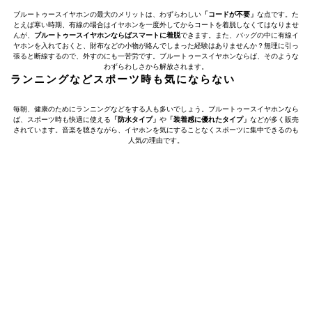
ブルートゥースイヤホンの最大のメリットは、わずらわしい
「コードが不要」
な点です。た
とえば寒い時期、有線の場合はイヤホンを一度外してからコートを着脱しなくてはなりませ
んが、
ブルートゥースイヤホンならばスマートに着脱
できます。また、バッグの中に有線イ
ヤホンを入れておくと、財布などの小物が絡んでしまった経験はありませんか？無理に引っ
張ると断線するので、外すのにも一苦労です。ブルートゥースイヤホンならば、そのような
わずらわしさから解放されます。
ランニングなどスポーツ時も気にならない
毎朝、健康のためにランニングなどをする人も多いでしょう。ブルートゥースイヤホンなら
ば、スポーツ時も快適に使える
「防水タイプ」
や
「装着感に優れたタイプ」
などが多く販売
されています。音楽を聴きながら、イヤホンを気にすることなくスポーツに集中できるのも
人気の理由です。