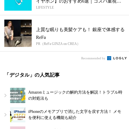
イヤホン】のおすすめ6選｜コスパ重視か
LIFESTYLE
ら高...
上質な眠りも美髪ケアも！ 銀座で体感する
ReFa
PR（ReFa GINZA on CREA）
Recommended by
「デジタル」の人気記事
Amazonミュージックの解約方法を解説！トラブル時
の対処法も
iPhoneのメモアプリで消した文字を戻す方法！ メモ
を便利に使える機能も紹介