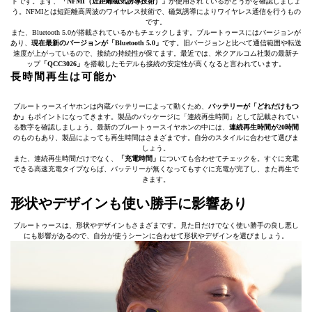
トです。まず、
「NFMI（近距離磁気誘導技術）」
が使用されているかどうかを確認しましょ
う。NFMIとは短距離高周波のワイヤレス技術で、磁気誘導によりワイヤレス通信を行うもの
です。
また、Bluetooth 5.0が搭載されているかもチェックします。ブルートゥースにはバージョンが
あり、
現在最新のバージョンが「Bluetooth 5.0」
です。旧バージョンと比べて通信範囲や転送
速度が上がっているので、接続の持続性が保てます。最近では、米クアルコム社製の最新チ
ップ
「QCC3026」
を搭載したモデルも接続の安定性が高くなると言われています。
長時間再生は可能か
ブルートゥースイヤホンは内蔵バッテリーによって動くため、
バッテリーが「どれだけもつ
か」
もポイントになってきます。製品のパッケージに「連続再生時間」として記載されてい
る数字を確認しましょう。最新のブルートゥースイヤホンの中には、
連続再生時間が20時間
のものもあり、製品によっても再生時間はさまざまです。自分のスタイルに合わせて選びま
しょう。
また、連続再生時間だけでなく、
「充電時間」
についても合わせてチェックを。すぐに充電
できる高速充電タイプならば、バッテリーが無くなってもすぐに充電が完了し、また再生で
きます。
形状やデザインも使い勝手に影響あり
ブルートゥースは、形状やデザインもさまざまです。見た目だけでなく使い勝手の良し悪し
にも影響があるので、自分が使うシーンに合わせて形状やデザインを選びましょう。