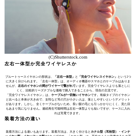
(C)Shutterstock.com
左右一体型か完全ワイヤレスか
ブルートゥースイヤホンの形状は、
「左右一体型」
と
「完全ワイヤレスイヤホン」
という2つ
に大きく分けられます。「左右一体型」は、オーディオ機器やスマホとのケーブルはありま
せんが、
左右のイヤホンの間がワイヤーで繋がれて
います。完全ワイヤレスよりも落としに
くく、比較的リーズナブルな価格で購入できることから、現在の主流です。
「完全ワイヤレスイヤホン」は、
ケーブルが一切無いイヤホン
です。有線タイプのイヤホン
と比べると本体が大きめで、女性など耳の穴が小さい人は、落としやすいというデメリット
があります。しかし、全くケーブルがないため、長い髪の毛にも引っかかりにくく、見た目
もあまり気になりません。連続再生可能時間は左右一体型よりも短いですが、ケースに入れ
れば充電できます。
装着方法の違い
装着方法による違いもあります。装着方法は、大きく分けると
カナル型（耳栓型）・インナ