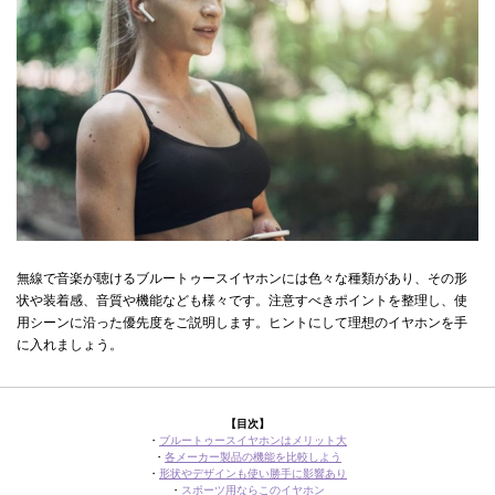
無線で音楽が聴けるブルートゥースイヤホンには色々な種類があり、その形
状や装着感、音質や機能なども様々です。注意すべきポイントを整理し、使
用シーンに沿った優先度をご説明します。ヒントにして理想のイヤホンを手
に入れましょう。
【目次】
・
ブルートゥースイヤホンはメリット大
・
各メーカー製品の機能を比較しよう
・
形状やデザインも使い勝手に影響あり
・
スポーツ用ならこのイヤホン