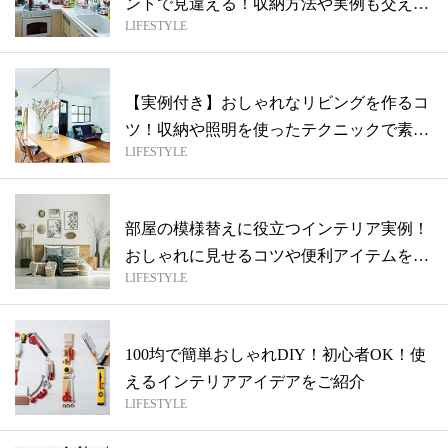
ントで見違える！収納方法や実例も交えて
LIFESTYLE
ご紹...
【実例付き】おしゃれなリビングを作るコ
ツ！収納や照明を使ったテクニックで素敵
LIFESTYLE
空間
部屋の模様替えに役立つインテリア実例！
おしゃれに見せるコツや便利アイテムをご
LIFESTYLE
紹介
100均で簡単おしゃれDIY！初心者OK！使
えるインテリアアイデアをご紹介
LIFESTYLE