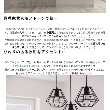
調理家電もモノトーンで統一
白黒で統一されたモノトーンインテリアは、代表的なシンプルモダンのコーディネートで
す。清潔感が大事なキッチンには、
白を基調
とした色がピッタリです。白の収納ラックを使
い、調理家具やキッチンアイテムも
白やシルバー
で統一しましょう。
戸棚の扉や冷蔵庫を黒にするなど、要所に黒を織り込めば、引き締まった空間となり大人っ
ぽいおしゃれなモノトーンキッチンにできます。さらに、ブルーやパープルなど
落ち着いた
色
を
差し色
として使うことで、ワンポイントとなりメリハリがつくでしょう。
ひねりのある照明をアクセントに
シンプルなインテリアは、配色やレイアウトが単調になりやすいデメリットがあります。ア
クセントがほしい場合は、一風変わった照明を取り入れるのもおすすめです。
長めに伸びる壁付けの
アームランプ
や、コードで吊るすタイプの
ペンダントライト
などは、
おしゃれなアクセントとして使えるほか、メインの照明にもなります。