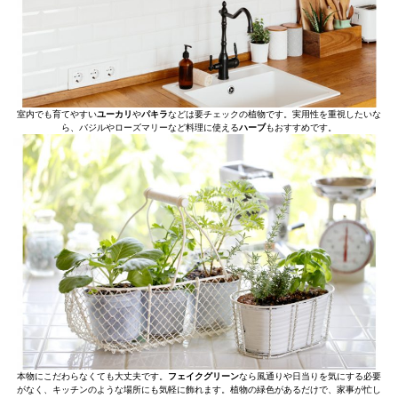
室内でも育てやすい
ユーカリ
や
パキラ
などは要チェックの植物です。実用性を重視したいな
ら、バジルやローズマリーなど料理に使える
ハーブ
もおすすめです。
本物にこだわらなくても大丈夫です。
フェイクグリーン
なら風通りや日当りを気にする必要
がなく、キッチンのような場所にも気軽に飾れます。植物の緑色があるだけで、家事が忙し