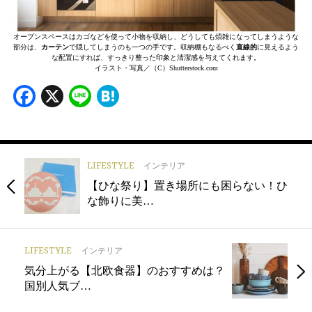
オープンスペースはカゴなどを使って小物を収納し、どうしても煩雑になってしまうような
部分は、
カーテン
で隠してしまうのも一つの手です。収納棚もなるべく
直線的
に見えるよう
な配置にすれば、すっきり整った印象と清潔感を与えてくれます。
イラスト・写真／（C）Shutterstock.com
Facebook
X
Line
Hatena
LIFESTYLE
インテリア
【ひな祭り】置き場所にも困らない！ひ
な飾りに美…
LIFESTYLE
インテリア
気分上がる【北欧食器】のおすすめは？
国別人気ブ…