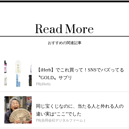
Read More
おすすめの関連記事
【iHerb】でこれ買って！SNSでバズってる
〝GOLD〟サプリ
PR(iHerb)
同じ宝くじなのに、当たる人と外れる人の
違い実は“ここ”でした
PR(合同会社デジタルファーム )