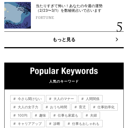
当たりすぎて怖い！あなたの今週の運勢
（2/23〜3/1）を数秘術占いで占います
FORTUNE
もっと見る
人気のキーワード
今さら聞けない
大人のマナー
人間関係
大人の女子力
おうち時間
育児
仕事効率化
100均
趣味
仕事も家庭も
夫婦
キャリアアップ
診断
仕事もおしゃれも