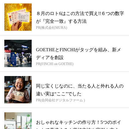
８月のロト6はこの方法で買え!!６つの数字
が『完全一致』する方法
PR(株式会社MURA)
GOETHEとFINCHIがタッグを組み、新メ
ディアを創設
PR(FINCHI on GOETHE)
同じ宝くじなのに、当たる人と外れる人の
違い実は“ここ”でした
PR(合同会社デジタルファーム )
おしゃれなキッチンの作り方！5つのポイ