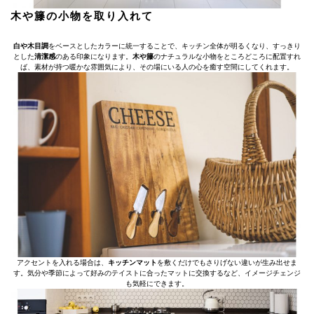
木や籐の小物を取り入れて
白や木目調
をベースとしたカラーに統一することで、キッチン全体が明るくなり、すっきり
とした
清潔感
のある印象になります。
木や籐
のナチュラルな小物をところどころに配置すれ
ば、素材が持つ暖かな雰囲気により、その場にいる人の心を癒す空間にしてくれます。
アクセントを入れる場合は、
キッチンマット
を敷くだけでもさりげない違いが生み出せま
す。気分や季節によって好みのテイストに合ったマットに交換するなど、イメージチェンジ
も気軽にできます。