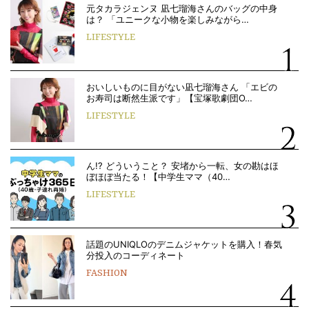
元タカラジェンヌ 凪七瑠海さんのバッグの中身
は？ 「ユニークな小物を楽しみながら…
LIFESTYLE
おいしいものに目がない凪七瑠海さん 「エビの
お寿司は断然生派です」【宝塚歌劇団O…
LIFESTYLE
ん!? どういうこと？ 安堵から一転、女の勘はほ
ぼほぼ当たる！【中学生ママ（40…
LIFESTYLE
話題のUNIQLOのデニムジャケットを購入！春気
分投入のコーディネート
FASHION