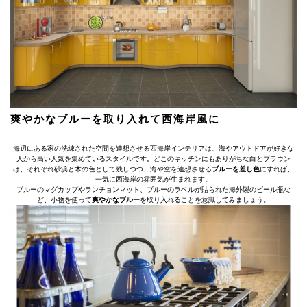
爽やかなブルーを取り入れて西海岸風に
海辺にある家の洗練された空間を連想させる西海岸インテリアは、海やアウトドアが好きな
人から高い人気を集めているスタイルです。どこのキッチンにもありがちな白とブラウン
は、それぞれ砂浜と木の色として残しつつ、海や空を連想させる
ブルーを差し色
にすれば、
一気に西海岸の雰囲気が生まれます。
ブルーのマグカップやランチョンマット、ブルーのラベルが貼られた海外製のビール瓶な
ど、小物を使って
爽やかなブルー
を取り入れることを意識してみましょう。