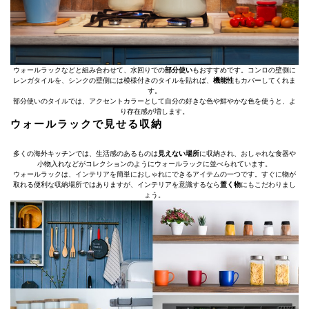
ウォールラックなどと組み合わせて、水回りでの
部分使い
もおすすめです。コンロの壁側に
レンガタイルを、シンクの壁側には模様付きのタイルを貼れば、
機能性
もカバーしてくれま
す。
部分使いのタイルでは、アクセントカラーとして自分の好きな色や鮮やかな色を使うと、よ
り存在感が増します。
ウォールラックで見せる収納
多くの海外キッチンでは、生活感のあるものは
見えない場所
に収納され、おしゃれな食器や
小物入れなどがコレクションのようにウォールラックに並べられています。
ウォールラックは、インテリアを簡単におしゃれにできるアイテムの一つです。すぐに物が
取れる便利な収納場所ではありますが、インテリアを意識するなら
置く物
にもこだわりまし
ょう。