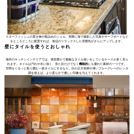
スターフィッシュの置き物や瓶詰めのシェル、実際に海で撮影した写真やサーフボードなど
をところどころに配置すれば、海辺のリラックスした雰囲気がさらにアップします。
壁にタイルを使うとおしゃれ
海外のキッチンインテリアでは、発想豊かで素敵なタイル使いをしているケースが多く見ら
れます。タイルは汚れや水に強く、見た目だけでなく
機能的
にも優れた素材の一つです。
空間をぐるっと取り囲む一面タイルにするなら、白の正方形柄や薄いブルーグレーのレンガ
調を使えば、より柔らかで優しい印象を与えてくれます。