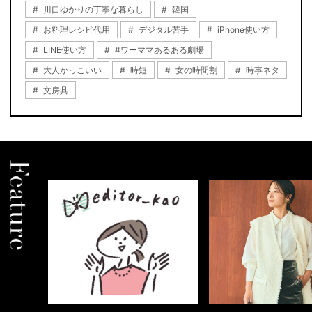
川口ゆかりの丁寧な暮らし
韓国
お料理レシピ代用
デジタル苦手
iPhone使い方
LINE使い方
#ワーママあるある劇場
大人かっこいい
時短
女の時間割
時事ネタ
文房具