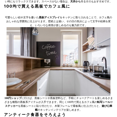
い時にもリラックスできます。スペースがない場合は、
天井から
吊るすのもおすすめです。
100均で買える黒板でカフェ風に
可愛らしい絵や文字を書いた
黒板ディスプレイ
をキッチンに取り入れることで、カフェ風の
おしゃれな雰囲気に仕上がります。壁紙とは違い、その日の気分によって文字や絵柄を変
え、いろいろな表情が楽しめるのも魅力的です。
100円ショップ
に行けば、黒板シートや黒板塗料など、手軽にチョークアートを楽しめるさま
ざまな種類の黒板系アイテムが入手できます。同じく100均で買えるカフェ風の
転写シール
や
ステッカー
を黒板シートに貼り付けたり、木製フレームで看板風に仕上げたりと、
遊び心満
載
のキッチンインテリアが楽しめます。
アンティーク食器をそろえよう