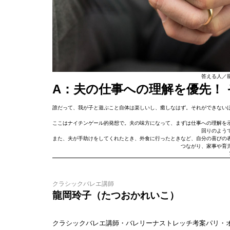
答える人／
A：夫の仕事への理解を優先！
誰だって、我が子と遊ぶこと自体は楽しいし、癒しなはず。それができない
ここはナイチンゲール的発想で。夫の味方になって、まずは仕事への理解を
回りのよう
また、夫が手助けをしてくれたとき、外食に行ったときなど、自分の喜びの
つながり、家事や育
クラシックバレエ講師
龍岡玲子（たつおかれいこ）
クラシックバレエ講師・バレリーナストレッチ考案パリ・