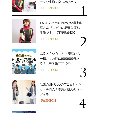
ークな小物を楽しみながら…
LIFESTYLE
おいしいものに目がない凪七瑠
海さん 「エビのお寿司は断然
生派です」【宝塚歌劇団O…
LIFESTYLE
ん!? どういうこと？ 安堵から
一転、女の勘はほぼほぼ当た
る！【中学生ママ（40…
LIFESTYLE
話題のUNIQLOのデニムジャケ
ットを購入！春気分投入のコー
ディネート
FASHION