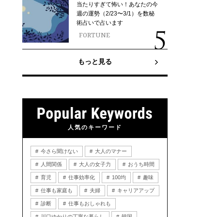
当たりすぎて怖い！あなたの今
週の運勢（2/23〜3/1）を数秘
術占いで占います
FORTUNE
もっと見る
人気のキーワード
今さら聞けない
大人のマナー
人間関係
大人の女子力
おうち時間
育児
仕事効率化
100均
趣味
仕事も家庭も
夫婦
キャリアアップ
診断
仕事もおしゃれも
川口ゆかりの丁寧な暮らし
韓国