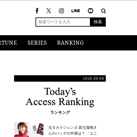
検索
RTUNE
SERIES
RANKING
2026.08.08
ランキング
元タカラジェンヌ 凪七瑠海さ
んのバッグの中身は？ 「ユニ