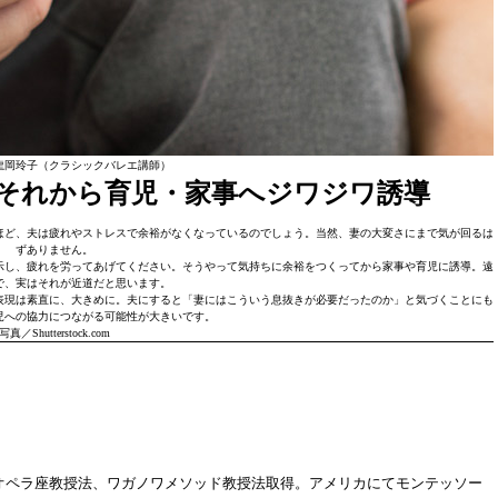
龍岡玲子（クラシックバレエ講師）
 それから育児・家事へジワジワ誘導
ほど、夫は疲れやストレスで余裕がなくなっているのでしょう。当然、妻の大変さにまで気が回るは
ずありません。
示し、疲れを労ってあげてください。そうやって気持ちに余裕をつくってから家事や育児に誘導。遠
で、実はそれが近道だと思います。
表現は素直に、大きめに。夫にすると「妻にはこういう息抜きが必要だったのか」と気づくことにも
児への協力につながる可能性が大きいです。
写真／Shutterstock.com
オペラ座教授法、ワガノワメソッド教授法取得。アメリカにてモンテッソー