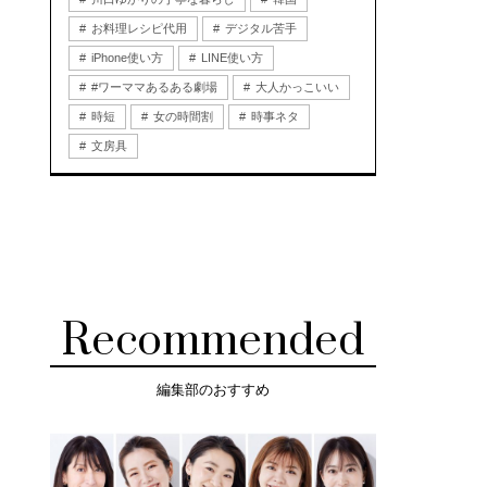
お料理レシピ代用
デジタル苦手
iPhone使い方
LINE使い方
#ワーママあるある劇場
大人かっこいい
時短
女の時間割
時事ネタ
文房具
Recommended
編集部のおすすめ