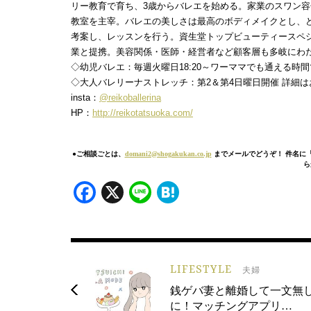
リー教育で育ち、3歳からバレエを始める。家業のスワン
教室を主宰。バレエの美しさは最高のボディメイクとし、
考案し、レッスンを行う。資生堂トップビューティースペシャ
業と提携。美容関係・医師・経営者など顧客層も多岐にわた
◇幼児バレエ：毎週火曜日18:20～ワーママでも通える時間で
◇大人バレリーナストレッチ：第2＆第4日曜日開催 詳細
insta：
@reikoballerina
HP：
http://reikotatsuoka.com/
●ご相談ごとは、
domani2@shogakukan.co.jp
までメールでどうぞ！ 件名に
ら
Facebook
X
Line
Hatena
LIFESTYLE
夫婦
銭ゲバ妻と離婚して一文無
に！マッチングアプリ…