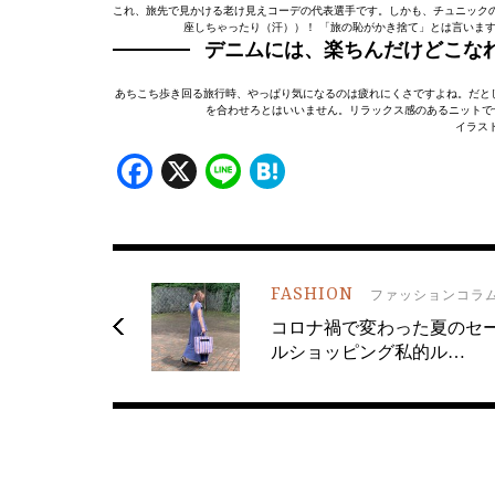
これ、旅先で見かける老け見えコーデの代表選手です。しかも、チュニック
座しちゃったり（汗））！ 「旅の恥がかき捨て」とは言いま
デニムには、楽ちんだけどこな
あちこち歩き回る旅行時、やっぱり気になるのは疲れにくさですよね。だと
を合わせろとはいいません。リラックス感のあるニットで
イラス
Facebook
X
Line
Hatena
FASHION
ファッションコラ
コロナ禍で変わった夏のセ
ルショッピング私的ル…