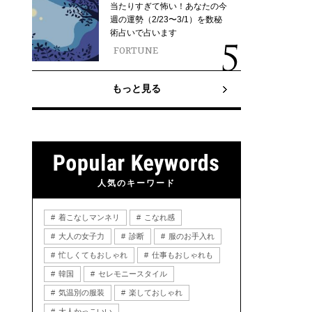
当たりすぎて怖い！あなたの今
週の運勢（2/23〜3/1）を数秘
術占いで占います
FORTUNE
もっと見る
人気のキーワード
着こなしマンネリ
こなれ感
大人の女子力
診断
服のお手入れ
忙しくてもおしゃれ
仕事もおしゃれも
韓国
セレモニースタイル
気温別の服装
楽しておしゃれ
大人かっこいい