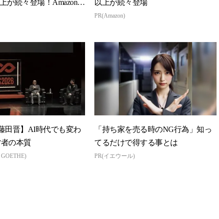
以上が続々登場！Amazonの
以上が続々登場
PR(Amazon)
藤田晋】AI時代でも変わ
「持ち家を売る時のNG行為」知っ
営者の本質
てるだけで得する事とは
n GOETHE)
PR(イエウール)