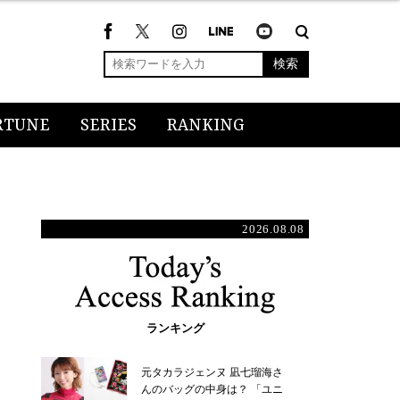
検索
RTUNE
SERIES
RANKING
2026.08.08
ランキング
元タカラジェンヌ 凪七瑠海さ
んのバッグの中身は？ 「ユニ