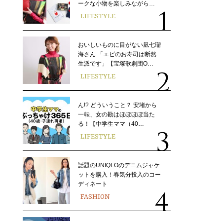
ークな小物を楽しみながら…
LIFESTYLE
おいしいものに目がない凪七瑠
海さん 「エビのお寿司は断然
生派です」【宝塚歌劇団O…
LIFESTYLE
ん!? どういうこと？ 安堵から
一転、女の勘はほぼほぼ当た
る！【中学生ママ（40…
LIFESTYLE
話題のUNIQLOのデニムジャケ
ットを購入！春気分投入のコー
ディネート
FASHION