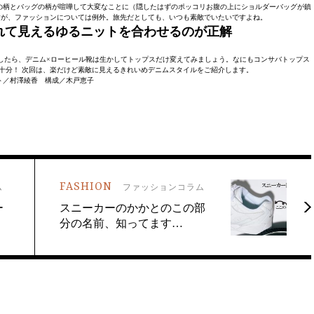
の柄とバッグの柄が喧嘩して大変なことに（隠したはずのポッコリお腹の上にショルダーバッグが鎮
すが、ファッションについては例外。旅先だとしても、いつも素敵でいたいですよね。
れて見えるゆるニットを合わせるのが正解
したら、デニム×ローヒール靴は生かしてトップスだけ変えてみましょう。なにもコンサバトップス
十分！ 次回は、楽だけど素敵に見えるきれいめデニムスタイルをご紹介します。
ト／村澤綾香 構成／木戸恵子
FASHION
ム
ファッションコラム
ー
スニーカーのかかとのこの部
分の名前、知ってます…