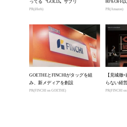
ってる〝GOLD〟サプリ
80％OFF
本気が...
PR(iHerb)
PR(Amazon)
GOETHEとFINCHIがタッグを組
【見城徹×
み、新メディアを創設
らない経
PR(FINCHI on GOETHE)
PR(FINCHI o