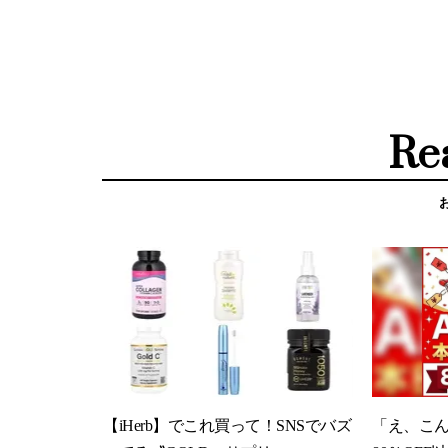
Re
【iHerb】でこれ買って！SNSでバズ
「え、こ