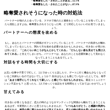
・略奪愛をした・されたことがある…12.1％
・略奪愛をした・されたことがない…87.9％
略奪愛されそうになった時の対処法
パートナーが他の人と会っている、スマホで他の人と連絡をとっていることを知ってしまっ
たら混乱しますよね。略奪愛をされそうになった時、どう対応したらいいのか見ていきまし
ょう。
パートナーへの態度を改める
もし、あなたとパートナーの関係がギクシャクしていることで、パートナーの気持ちが離れ
てしまっているとしたら、関わり方を改める必要があるかもしれません。付き合いが長けれ
ば長いほど、
「これくらい向こうがなんとかしてくれる」「だらしない姿を見せても受け入
れてくれる」
と甘えてしまいがち。パートナーは、あなたのことを恋愛対象として見れなく
なってしまうこともあるでしょう。
対話をする時間を大切にする
お互い仕事や子育てで忙しく、2人でゆっくりと話したり、デートに行く機会も少なくなって
いるご夫婦もいるのではないでしょうか？ 自分はなんとも感じていなかったとしても、相手
は
「あまり相手にしてくれなくて寂しい」と感じているかもしれません
。最近コミュニケー
ション不足かも？ と思ったら、2人でゆっくり会話をする時間をとってみてはいかがでしょう
か。
甘えてみる
付き合いが長くなるほど、恋人の時のようなロマンティックな関係から離れてしまうことも
あるはず。今更照れくさいと思うかもしれませんが、
「いつもありがとう」と感謝の気持ち
を伝えたり、相手の肩に寄りかかるなど甘えてみると、恋人の時の気分を思い出せるかも？