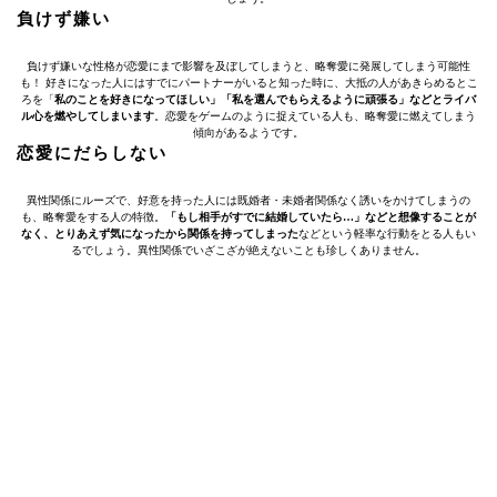
負けず嫌い
負けず嫌いな性格が恋愛にまで影響を及ぼしてしまうと、略奪愛に発展してしまう可能性
も！ 好きになった人にはすでにパートナーがいると知った時に、大抵の人があきらめるとこ
ろを「
私のことを好きになってほしい」「私を選んでもらえるように頑張る」などとライバ
ル心を燃やしてしまいます
。恋愛をゲームのように捉えている人も、略奪愛に燃えてしまう
傾向があるようです。
恋愛にだらしない
異性関係にルーズで、好意を持った人には既婚者・未婚者関係なく誘いをかけてしまうの
も、略奪愛をする人の特徴。
「もし相手がすでに結婚していたら…」などと想像することが
なく、とりあえず気になったから関係を持ってしまった
などという軽率な行動をとる人もい
るでしょう。異性関係でいざこざが絶えないことも珍しくありません。