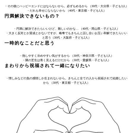
・その後にハッピーエンドにはならないから。必ずもめるから （30代・大分県・子ども3人）
・だれも幸せにならないから （40代・東京都・子ども1人）
円満解決できないもの？
・円満に解決できたらいいけど、難しいのかな… （40代・岡山県・子ども2人）
・大きく反対とか賛成とかないですが、略奪でもきちんと話し合いお互い和解できたらいい
と思う（30代・大阪府・子ども2人）
一時的なことだと思う
・熱しやすく冷めやすい気がするから （30代・神奈川県・子ども1人）
・隣の芝生は青く見えるだけだから （30代・愛媛県・子ども1人）
まわりから祝福されて一緒になりたい
・憎しみなどの負の感情しか生まれないから。きちんと全ての人から祝福されて結婚したい
から （30代・東京都・子ども2人）