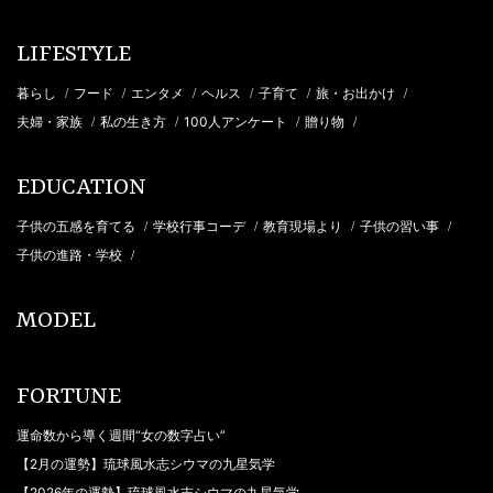
LIFESTYLE
暮らし
フード
エンタメ
ヘルス
子育て
旅・お出かけ
/
/
/
/
/
/
夫婦・家族
私の生き方
100人アンケート
贈り物
/
/
/
/
EDUCATION
子供の五感を育てる
学校行事コーデ
教育現場より
子供の習い事
/
/
/
/
子供の進路・学校
/
MODEL
FORTUNE
運命数から導く週間“女の数字占い”
【2月の運勢】琉球風水志シウマの九星気学
【2026年の運勢】琉球風水志シウマの九星気学