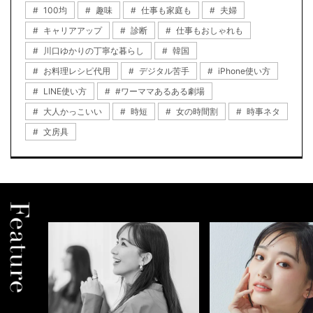
100均
趣味
仕事も家庭も
夫婦
キャリアアップ
診断
仕事もおしゃれも
川口ゆかりの丁寧な暮らし
韓国
お料理レシピ代用
デジタル苦手
iPhone使い方
LINE使い方
#ワーママあるある劇場
大人かっこいい
時短
女の時間割
時事ネタ
文房具