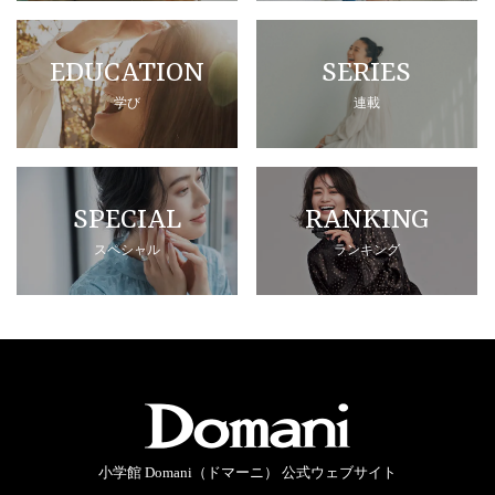
EDUCATION
SERIES
学び
連載
SPECIAL
RANKING
スペシャル
ランキング
小学館 Domani（ドマーニ） 公式ウェブサイト