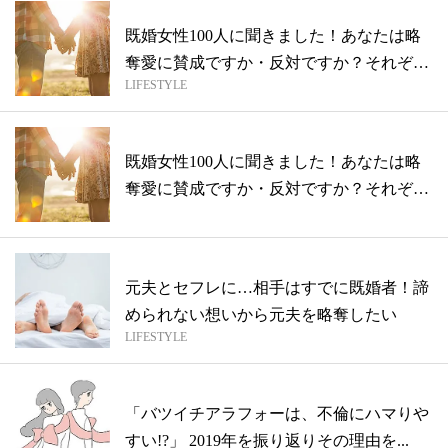
既婚女性100人に聞きました！あなたは略
奪愛に賛成ですか・反対ですか？それぞれ
LIFESTYLE
の...
既婚女性100人に聞きました！あなたは略
奪愛に賛成ですか・反対ですか？それぞれ
の...
元夫とセフレに…相手はすでに既婚者！諦
められない想いから元夫を略奪したい
LIFESTYLE
「バツイチアラフォーは、不倫にハマりや
すい!?」 2019年を振り返りその理由を...