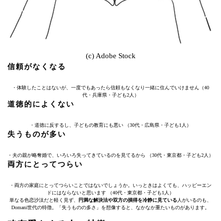
(c) Adobe Stock
信頼がなくなる
・体験したことはないが、一度でもあったら信頼もなくなり一緒に住んでいけません（40
代・兵庫県・子ども2人）
道徳的によくない
・道徳に反するし、子どもの教育にも悪い （30代・広島県・子ども1人）
失うものが多い
・夫の親が略奪婚で、いろいろ失ってきているのを見てるから （30代・東京都・子ども2人）
両方にとってつらい
・両方の家庭にとってつらいことではないでしょうか。いっときはよくても、ハッピーエン
ドにはならないと思います （40代・東京都・子ども1人）
単なる色恋沙汰だと軽く見ず、
円満な解決法や双方の損得を冷静に見ている
人がいるのも、
Domani世代の特徴。「失うものの多さ」を想像すると、なかなか重たいものがあります。