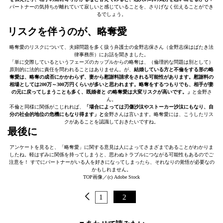
パートナーの気持ちが離れていて寂しいと感じていることを、さりげなく伝えることができ
るでしょう。
リスクを伴うのが、略奪愛
略奪愛のリスクについて、夫婦問題を多く扱う弁護士の金野志保さん（金野志保はばたき法
律事務所）にお話を聞きました。
「単に交際しているというフェーズのカップルからの略奪は、（倫理的な問題は別として）
原則的に法的に責任を問われることはありません。が、
結婚している方と不倫をする形の略
奪愛は、略奪の成否にかかわらず、妻から慰謝料請求をされる可能性があります。慰謝料の
相場としては200万～300万円くらいが多いと思われます。略奪をするつもりでも、相手が妻
の元に戻ってしまうことも多く、既婚者と の略奪愛は大変リスクが高いです。」
と金野さ
ん。
不倫と同様に関係がこじれれば、
「場合によっては刃傷沙汰やストーカー沙汰にもなり、自
分の社会的地位の危機にもなり得ます」と
金野さんは言います。略奪愛には、こうしたリス
クがあることを認識しておきたいですね。
最後に
アンケートを見ると、「略奪愛」に関する意見は人によってさまざまであることがわかりま
したね。軽はずみに関係を持ってしまうと、思わぬトラブルにつながる可能性もあるのでご
注意を！ すでにパートナーがいる人を好きになってしまったら、それなりの覚悟が必要なの
かもしれません。
TOP画像／(c) Adobe Stock
1
2