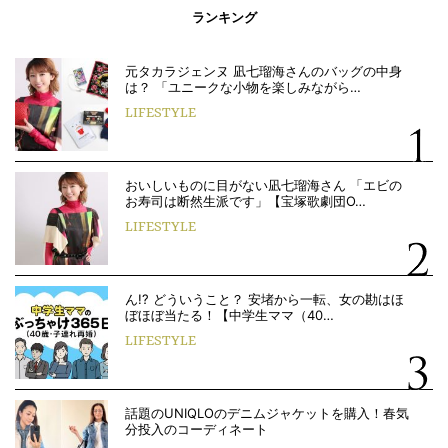
ランキング
元タカラジェンヌ 凪七瑠海さんのバッグの中身
は？ 「ユニークな小物を楽しみながら…
LIFESTYLE
おいしいものに目がない凪七瑠海さん 「エビの
お寿司は断然生派です」【宝塚歌劇団O…
LIFESTYLE
ん!? どういうこと？ 安堵から一転、女の勘はほ
ぼほぼ当たる！【中学生ママ（40…
LIFESTYLE
話題のUNIQLOのデニムジャケットを購入！春気
分投入のコーディネート