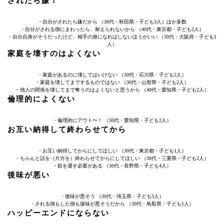
されたら嫌！
・自分がされたら嫌だから （30代・秋田県・子ども3人）ほか多数
・自分がされる側にまわったら、耐えられないから （40代・東京都・子ども2人）
・自分自身がそうだったけど、相手の身になればしないほうがいい （30代・大阪府・子ども1
人）
家庭を壊すのはよくない
・家庭があるのに壊してはいけない （30代・石川県・子ども2人）
・家庭を壊してまでするものではない （30代・山形県・子ども2人）
・他人の関係を壊してまで奪うのはよくないと思うから （40代・愛知県・子ども2人）
倫理的によくない
・倫理的にアウト〜！ （30代・愛知県・子ども2人）
お互い納得して終わらせてから
・お互い納得してからにしてほしい （30代・東京都・子ども1人）
・ちゃんと話を（片方を）終わらせてからにしてほしい （30代・三重県・子ども2人）
・筋を通す必要がある （30代・長野県・子ども4人）
後味が悪い
・後味が悪そう （30代・埼玉県・子ども3人）
・される側もした側も後味が悪そうだから （30代・鳥取県・子ども1人）
ハッピーエンドにならない