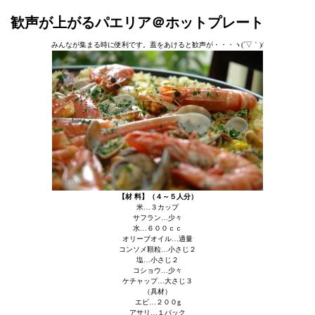
歓声が上がるパエリア＠ホットプレート
みんなが集まる時に便利です。蓋をあけると歓声が・・・ヽ(´▽｀)/
【材 料】（４～５人分）
米…３カップ
サフラン…少々
水…６００ｃｃ
オリーブオイル…適量
コンソメ顆粒…小さじ２
塩…小さじ２
コショウ…少々
ケチャップ…大さじ３
（具材）
エビ…２００g
アサリ…１パック