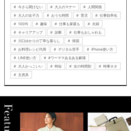
今さら聞けない
大人のマナー
人間関係
大人の女子力
おうち時間
育児
仕事効率化
100均
趣味
仕事も家庭も
夫婦
キャリアアップ
診断
仕事もおしゃれも
川口ゆかりの丁寧な暮らし
韓国
お料理レシピ代用
デジタル苦手
iPhone使い方
LINE使い方
#ワーママあるある劇場
大人かっこいい
時短
女の時間割
時事ネタ
文房具