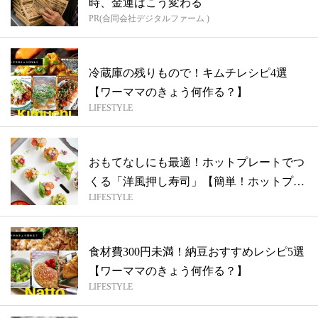
時、金運はこう変わる
PR(合同会社デジタルファーム )
冷蔵庫の残りもので！キムチレシピ4選
【ワーママのきょう何作る？】
LIFESTYLE
おもてなしにも最適！ホットプレートでつ
くる「洋風押し寿司」【簡単！ホットプレ
LIFESTYLE
ート...
食材費300円未満！納豆おすすめレシピ5選
【ワーママのきょう何作る？】
LIFESTYLE