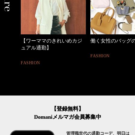
めカジ
働く女性のバッグの中身
心地よくいられる
とは
FASHION
FASHION
【登録無料】
Domaniメルマガ会員募集中
管理職世代の通勤コーデ、明日は