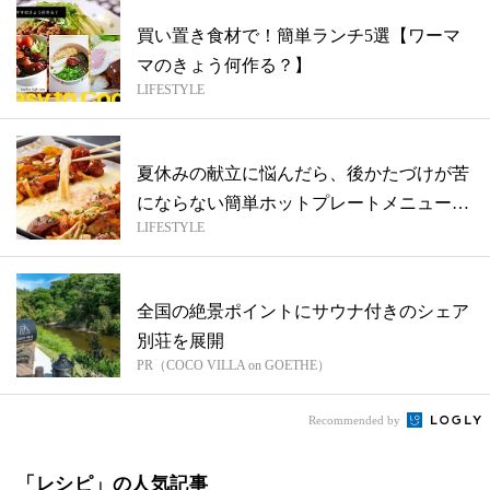
買い置き食材で！簡単ランチ5選【ワーマ
マのきょう何作る？】
LIFESTYLE
夏休みの献立に悩んだら、後かたづけが苦
にならない簡単ホットプレートメニューに
LIFESTYLE
頼る...
全国の絶景ポイントにサウナ付きのシェア
別荘を展開
PR（COCO VILLA on GOETHE）
Recommended by
「レシピ」の人気記事