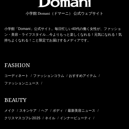
小学館 Domani（ドマーニ） 公式ウェブサイト
小学館「Domani」公式サイト。毎日忙しい40代の働く女性が、ファッショ
ン・美容・ライフスタイル…今よりもっと楽しくなれる！元気になれる！気
持ちよくなれる！こと限定でお届けするメディアです。
FASHION
コーディネート
ファッションコラム
おすすめアイテム
/
/
/
ファッションニュース
/
BEAUTY
メイク
スキンケア
ヘア
ボディ
最新美容ニュース
/
/
/
/
/
クリスマスコフレ2025
ネイル
インナービューティ
/
/
/