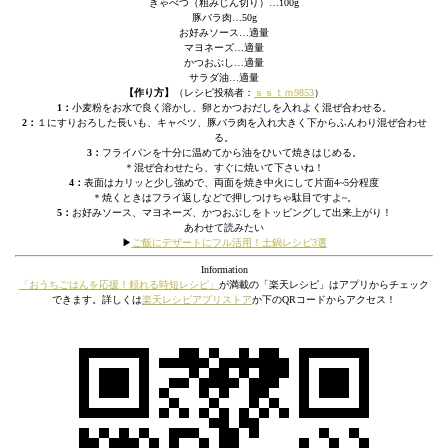
きゃべつ（粗みじん切り）…100g
豚バラ肉…50g
お好みソース…適量
マヨネーズ…適量
かつおぶし…適量
サラダ油…適量
【作り方】
（レシピ投稿者：
ｓｓｔｍ9853
）
1：
小麦粉をお水で良く溶かし、卵とかつおだしを入れよく混ぜ合わせる。
2：
１にすりおろした長いも、キャベツ、豚バラ肉を入れ大きく下からふんわり混ぜ合わせ
る。
3：
フライパンを十分に温めてから油をひいて焼きはじめる。
＊混ぜ合わせたら、すぐに焼いて下さいね！
4：
表面はカリッと少し強めで、両面を焼き中火にして片面4~5分程度
＊焼くときはフライ返しなどで押しつけちゃ駄目ですよ~。
5：
お好みソース、マヨネーズ、かつおぶしをトッピングして出来上がり！
あわせて読みたい
▶︎
ご飯にデザートにフル活用！土鍋レシピ3選
Information
「おうちごはんを応援！頼れる時短レシピ」
が満載の「楽天レシピ」はアプリからチェック
できます。詳しくは
楽天レシピアプリストア
か下のQRコードからアクセス！