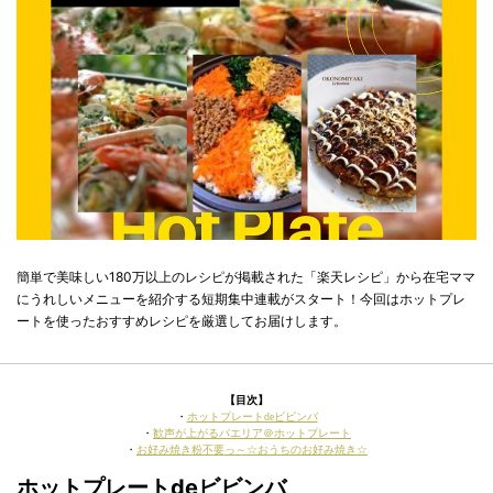
簡単で美味しい180万以上のレシピが掲載された「楽天レシピ」から在宅ママ
にうれしいメニューを紹介する短期集中連載がスタート！今回はホットプレ
ートを使ったおすすめレシピを厳選してお届けします。
【目次】
・
ホットプレートdeビビンバ
・
歓声が上がるパエリア＠ホットプレート
・
お好み焼き粉不要っ～☆おうちのお好み焼き☆
ホットプレートdeビビンバ