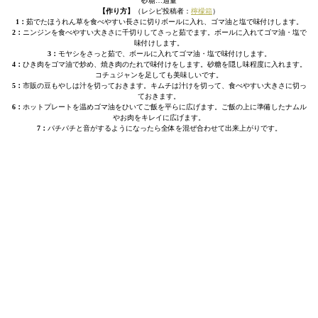
砂糖…適量
【作り方】
（レシピ投稿者：
檸檬箱
）
1：
茹でたほうれん草を食べやすい長さに切りボールに入れ、ゴマ油と塩で味付けします。
2：
ニンジンを食べやすい大きさに千切りしてさっと茹でます。ボールに入れてゴマ油・塩で
味付けします。
3：
モヤシをさっと茹で、ボールに入れてゴマ油・塩で味付けします。
4：
ひき肉をゴマ油で炒め、焼き肉のたれで味付けをします。砂糖を隠し味程度に入れます。
コチュジャンを足しても美味しいです。
5：
市販の豆もやしは汁を切っておきます。キムチは汁けを切って、食べやすい大きさに切っ
ておきます。
6：
ホットプレートを温めゴマ油をひいてご飯を平らに広げます。ご飯の上に準備したナムル
やお肉をキレイに広げます。
7：
パチパチと音がするようになったら全体を混ぜ合わせて出来上がりです。