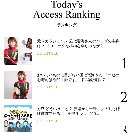
ランキング
元タカラジェンヌ 凪七瑠海さんのバッグの中身
は？ 「ユニークな小物を楽しみながら…
LIFESTYLE
おいしいものに目がない凪七瑠海さん 「エビの
お寿司は断然生派です」【宝塚歌劇団O…
LIFESTYLE
ん!? どういうこと？ 安堵から一転、女の勘はほ
ぼほぼ当たる！【中学生ママ（40…
LIFESTYLE