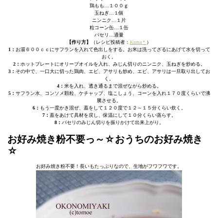
鶏もも…１００ｇ
玉ねぎ…１個
ニンニク…１片
粒コーン缶…１缶
パセリ…適量
【作り方】
（レシピ投稿者：
Kuma＊
）
1：
お湯６００ｃｃにサフランを入れて色出しをする。お米は洗ってざるにあげて水を切って
おく。
2：
ホットプレートにオリーブオイルを入れ、みじん切りのニンニク、玉ねぎを炒める。
3：
その中で、一口大に切った鶏肉、エビ、アサリも炒め、エビ、アサリは一旦取り出してお
く。
4：
米を入れ、透き通るまで混ぜながら炒める。
5：
サフラン水、コンソメ顆粒、ケチャップ、塩こしょう、コーンを入れ１７０度くらいで沸
騰させる。
6：
もう一度かき混ぜ、蓋をして１２０度で１２～１５分くらい炊く。
7：
蓋をあけて具材を戻し、保温にして１０分くらい蒸らす。
8：
パセリのみじん切りを振りかけて出来上がり。
お好み焼き粉不要っ～☆おうちのお好み焼き
☆
お好み焼き粉不要！長いもたっぷりなので、生地がフワフワです。