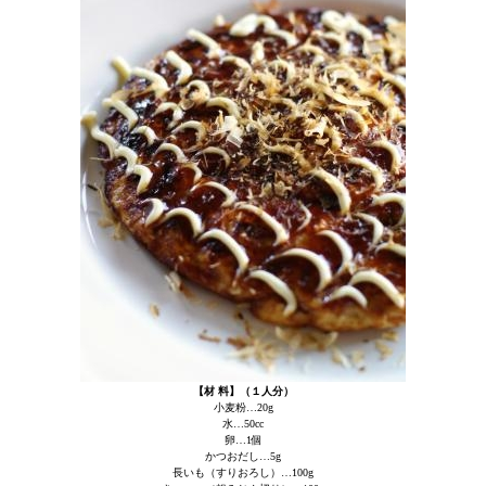
【材 料】（１人分）
小麦粉…20g
水…50cc
卵…1個
かつおだし…5g
長いも（すりおろし）…100g