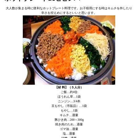
大人数が集まる時に便利なホットプレート料理です。お子様用にする時はキムチを外したり
辛さを控えめにするといいと思います。
【材 料】（５人分）
ご飯…約4合
ほうれん草…1袋
ニンジン…3/4本
豆もやし（市販品）…1袋
もやし…1袋
キムチ…適量
豚ひき肉…200～300g
焼き肉のたれ…適量
ゴマ油…適量
塩…適量