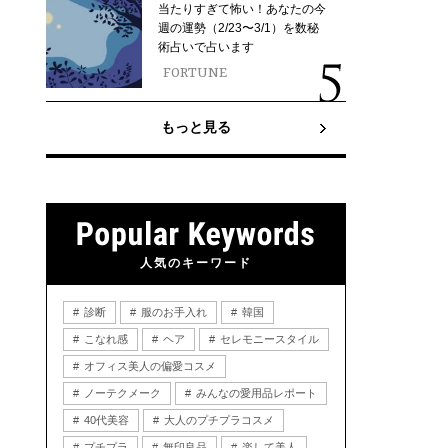
当たりすぎて怖い！あなたの今
週の運勢（2/23〜3/1）を数秘
術占いで占います
FORTUNE
もっと見る
人気のキーワード
診断
服のお手入れ
韓国
こなれ感
ヘア
セレモニースタイル
オフィス美人の偏愛コスメ
ノーテクメーク
みんなの愛用品レポート
40代美容
大人のプチプラコスメ
プチプラ
無印良品
楽して美人