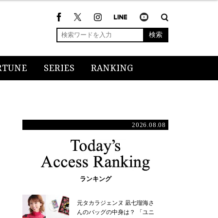
検索
RTUNE
SERIES
RANKING
2026.08.08
ランキング
元タカラジェンヌ 凪七瑠海さ
んのバッグの中身は？ 「ユニ