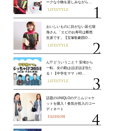
ークな小物を楽しみながら…
LIFESTYLE
おいしいものに目がない凪七瑠
海さん 「エビのお寿司は断然
生派です」【宝塚歌劇団O…
LIFESTYLE
ん!? どういうこと？ 安堵から
一転、女の勘はほぼほぼ当た
る！【中学生ママ（40…
LIFESTYLE
話題のUNIQLOのデニムジャケ
ットを購入！春気分投入のコー
ディネート
FASHION