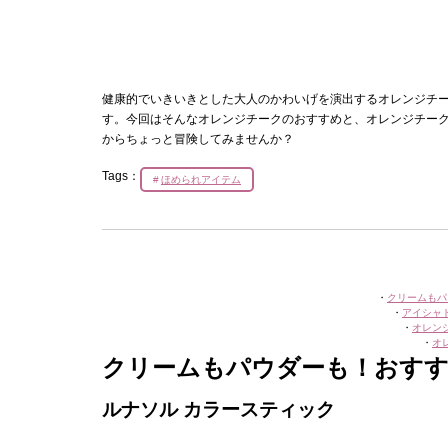
健康的でいきいきとした大人のかわいげを演出するオレンジチ
す。今回はそんなオレンジチークのおすすめと、オレンジチー
からちょっと冒険してみませんか？
Tags：
ほめられアイテム
・
クリームもパ
・
アイシャ
・
オレン
・
オ
クリームもパウダーも！おす
ルナソル カラースティック