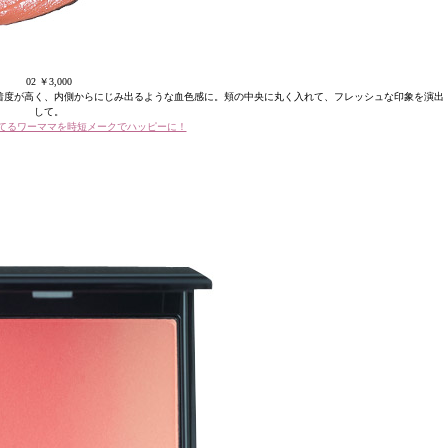
02 ￥3,000
着度が高く、内側からにじみ出るような血色感に。頬の中央に丸く入れて、フレッシュな印象を演出
して。
てるワーママを時短メークでハッピーに！