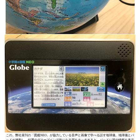
この、弊社発刊の「図鑑NEO」が協力している音声と画像で学べる話す地球儀。地球儀とパ
ッドが連動し、付属のグローブペンで気になる国をタッチすると、パッドに国の情報を表示