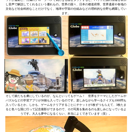
し音声で解説してくれるという優れもの。世界の国々、日本の都道府県、世界遺産や各地の
文化など社会科的なことだけでなく、地球や宇宙の仕組みなどの理科的な分野も網羅してい
ます。
そして娘たちを虜にしているのが、なんといってもゲーム！ 世界をテーマにしたゲームや
パズルなどの学習アプリが30個も入っているのです。楽しみながら学べるクイズも1000問も
入っているとか。しかも、ゲームをクリアするごとにチケットが1枚ずつもらえて、3枚たま
ると色々な国に行って記念撮影ができるので、その写真を集めるのも楽しみになっているよ
うです。大人も夢中になるくらい、本当によくできています（笑）。