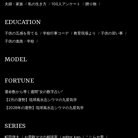
夫婦・家族
私の生き方
100人アンケート
贈り物
/
/
/
/
EDUCATION
子供の五感を育てる
学校行事コーデ
教育現場より
子供の習い事
/
/
/
/
子供の進路・学校
/
MODEL
FORTUNE
運命数から導く週間“女の数字占い”
【2月の運勢】琉球風水志シウマの九星気学
【2026年の運勢】琉球風水志シウマの九星気学
SERIES
町田啓太
お受験ママの相談室
editor_kao
こじらせ男
/
/
/
/