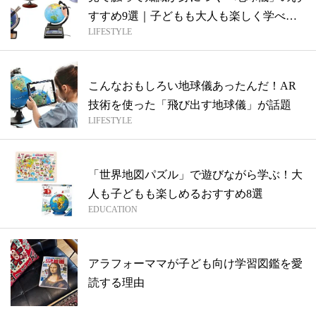
すすめ9選｜子どもも大人も楽しく学べる
LIFESTYLE
遊び...
こんなおもしろい地球儀あったんだ！AR
技術を使った「飛び出す地球儀」が話題
LIFESTYLE
「世界地図パズル」で遊びながら学ぶ！大
人も子どもも楽しめるおすすめ8選
EDUCATION
アラフォーママが子ども向け学習図鑑を愛
読する理由