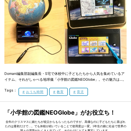
Domani編集部副編集長・S宅で休校中に子どもたちから人気を集めているア
イテム、それがしゃべる地球儀「小学館の図鑑NEOGlobe」。その魅力は…。
Tags：
おうち時間
教育
育児
「小学館の図鑑NEOGlobe」がお役立ち！
去年のクリスマスに娘たちが祖父からもらったものですが、高価なのに子どもたちに喜ばれ
たのは最初だけで…。でも休校が続いていることで使用度は一変。5年生の娘に社会で世界の
国々の課題がたくさん出ていて、そのたびにとても重宝しています。