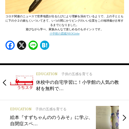
コロナ関連のニュースで世界地図が出るたびにより理解を深めているようで、上の子ととも
に下の小２の娘もくいついてきて、いつの間にかリビングのいい位置をこの地球儀が占有す
るまでになりました。
遊びながら学べ、家族みんなで楽しめるのもポイントです。
小学館の図鑑NEOGlobe
Facebook
X
Line
Hatena
EDUCATION
子供の五感を育てる
休校中の自宅学習に！小学館の人気の教
材を無料で…
EDUCATION
子供の五感を育てる
絵本『すずちゃんののうみそ』に学ぶ、
自閉症スペ…