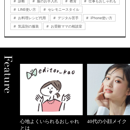
診断
服のお手入れ
教育
仕事もおしゃれも
LINE使い方
セレモニースタイル
お料理レシピ代用
デジタル苦手
iPhone使い方
気温別の服装
お受験ママの相談室
中身
心地よくいられるおしゃれ
40代の小顔メイク
とは