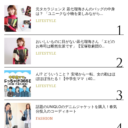
元タカラジェンヌ 凪七瑠海さんのバッグの中身
は？ 「ユニークな小物を楽しみながら…
LIFESTYLE
おいしいものに目がない凪七瑠海さん 「エビの
お寿司は断然生派です」【宝塚歌劇団O…
LIFESTYLE
ん!? どういうこと？ 安堵から一転、女の勘はほ
ぼほぼ当たる！【中学生ママ（40…
LIFESTYLE
話題のUNIQLOのデニムジャケットを購入！春気
分投入のコーディネート
FASHION