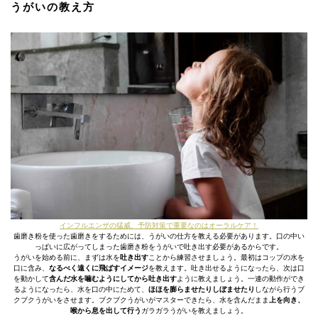
うがいの教え方
インフルエンザの猛威、予防対策で重要なのはオーラルケア！
歯磨き粉を使った歯磨きをするためには、うがいの仕方を教える必要があります。口の中い
っぱいに広がってしまった歯磨き粉をうがいで吐き出す必要があるからです。
うがいを始める前に、まずは水を
吐き出す
ことから練習させましょう。最初はコップの水を
口に含み、
なるべく遠くに飛ばすイメージ
を教えます。吐き出せるようになったら、次は口
を動かして
含んだ水を噛むようにしてから吐き出す
ように教えましょう。一連の動作ができ
るようになったら、水を口の中にためて、
ほほを膨らませたりしぼませたり
しながら行うブ
クブクうがいをさせます。ブクブクうがいがマスターできたら、水を含んだまま
上を向き、
喉から息を出して行う
ガラガラうがいを教えましょう。