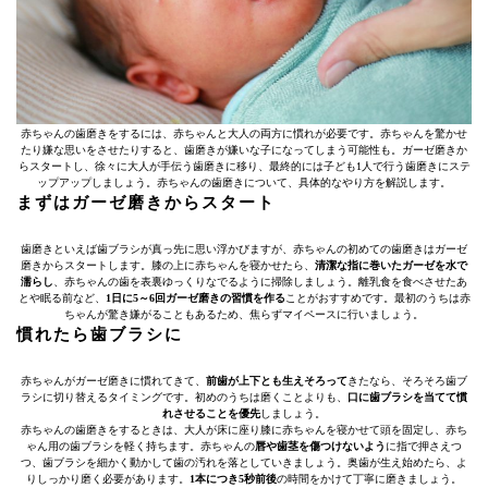
赤ちゃんの歯磨きをするには、赤ちゃんと大人の両方に慣れが必要です。赤ちゃんを驚かせ
たり嫌な思いをさせたりすると、歯磨きが嫌いな子になってしまう可能性も。ガーゼ磨きか
らスタートし、徐々に大人が手伝う歯磨きに移り、最終的には子ども1人で行う歯磨きにステ
ップアップしましょう。赤ちゃんの歯磨きについて、具体的なやり方を解説します。
まずはガーゼ磨きからスタート
歯磨きといえば歯ブラシが真っ先に思い浮かびますが、赤ちゃんの初めての歯磨きはガーゼ
磨きからスタートします。膝の上に赤ちゃんを寝かせたら、
清潔な指に巻いたガーゼを水で
濡らし
、赤ちゃんの歯を表裏ゆっくりなでるように掃除しましょう。離乳食を食べさせたあ
とや眠る前など、
1日に5～6回ガーゼ磨きの習慣を作る
ことがおすすめです。最初のうちは赤
ちゃんが驚き嫌がることもあるため、焦らずマイペースに行いましょう。
慣れたら歯ブラシに
赤ちゃんがガーゼ磨きに慣れてきて、
前歯が上下とも生えそろって
きたなら、そろそろ歯ブ
ラシに切り替えるタイミングです。初めのうちは磨くことよりも、
口に歯ブラシを当てて慣
れさせることを優先
しましょう。
赤ちゃんの歯磨きをするときは、大人が床に座り膝に赤ちゃんを寝かせて頭を固定し、赤ち
ゃん用の歯ブラシを軽く持ちます。赤ちゃんの
唇や歯茎を傷つけないよう
に指で押さえつ
つ、歯ブラシを細かく動かして歯の汚れを落としていきましょう。奥歯が生え始めたら、よ
りしっかり磨く必要があります。
1本につき5秒前後
の時間をかけて丁寧に磨きましょう。