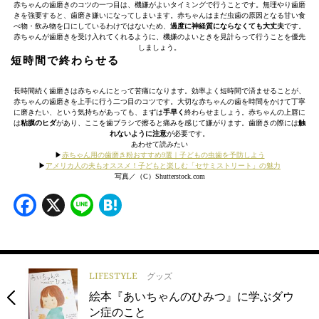
赤ちゃんの歯磨きのコツの一つ目は、機嫌がよいタイミングで行うことです。無理やり歯磨
きを強要すると、歯磨き嫌いになってしまいます。赤ちゃんはまだ虫歯の原因となる甘い食
べ物・飲み物を口にしているわけではないため、
過度に神経質にならなくても大丈夫
です。
赤ちゃんが歯磨きを受け入れてくれるように、機嫌のよいときを見計らって行うことを優先
しましょう。
短時間で終わらせる
長時間続く歯磨きは赤ちゃんにとって苦痛になります。効率よく短時間で済ませることが、
赤ちゃんの歯磨きを上手に行う二つ目のコツです。大切な赤ちゃんの歯を時間をかけて丁寧
に磨きたい、という気持ちがあっても、まずは
手早く
終わらせましょう。赤ちゃんの上唇に
は
粘膜のヒダ
があり、ここを歯ブラシで擦ると痛みを感じて嫌がります。歯磨きの際には
触
れないように注意
が必要です。
あわせて読みたい
▶
赤ちゃん用の歯磨き粉おすすめ9選｜子どもの虫歯を予防しよう
▶
アメリカ人の夫もオススメ！子どもと楽しむ「セサミストリート」の魅力
写真／（C）Shutterstock.com
Facebook
X
Line
Hatena
LIFESTYLE
グッズ
絵本『あいちゃんのひみつ』に学ぶダウ
ン症のこと