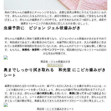
初めて赤ちゃんの歯磨きにチャレンジするなら、必要な道具は事前にそろえておきたいもの
です。赤ちゃんの口に入るものだからこそ、成分や形状をしっかり確認して安全なものを選
びましょう。赤ちゃんの歯磨きグッズの中でも、おすすめのものを三つ紹介します。成長や
歯磨きトレーニングの進み具合に応じたものを使いましょう。
虫歯予防に ピジョン ジェル状歯みがき
赤ちゃんの歯磨きに初めて歯磨き粉を使うなら、ピジョンのジェル状歯みがきがおすすめで
す。有効成分であるフッ素が配合されており、虫歯予防に役立ちます。大人の歯磨きに含ま
れている研磨剤や発泡剤が含まれていないため、赤ちゃんのデリケートな歯を優しく磨けま
す。もちろん、
無着色・無香料・パラベンフリー
です。抵抗感の少ないキシリトールのほの
かな甘みが特徴です。
商品名：ジェル状歯みがき
購入はこちら
奥までしっかり拭き取れる 和光堂 にこピカ歯みがき
シート
歯磨きを始めたばかりの赤ちゃんや、歯ブラシを口に入れることを嫌がる赤ちゃんには、に
こピカ歯みがきシートを使ってみましょう。赤ちゃんの歯の汚れを拭き取れるアイテムで
す。使うときは、赤ちゃんの
歯の表面を優しく
拭いたり、
裏側に沿ってそっとつまむよう
に
拭いたりしましょう。シート表面のデコボコが汚れをからめとってくれます。赤ちゃんが大
きくなって歯の数が増え、奥歯も見えてきたら大きめサイズのシートに切り替えましょう。
商品名：にこピカ歯みがきシート