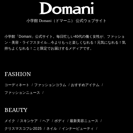
小学館 Domani（ドマーニ） 公式ウェブサイト
小学館「Domani」公式サイト。毎日忙しい40代の働く女性が、ファッショ
ン・美容・ライフスタイル…今よりもっと楽しくなれる！元気になれる！気
持ちよくなれる！こと限定でお届けするメディアです。
FASHION
コーディネート
ファッションコラム
おすすめアイテム
/
/
/
ファッションニュース
/
BEAUTY
メイク
スキンケア
ヘア
ボディ
最新美容ニュース
/
/
/
/
/
クリスマスコフレ2025
ネイル
インナービューティ
/
/
/