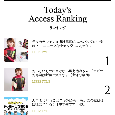
ランキング
元タカラジェンヌ 凪七瑠海さんのバッグの中身
は？ 「ユニークな小物を楽しみながら…
LIFESTYLE
おいしいものに目がない凪七瑠海さん 「エビの
お寿司は断然生派です」【宝塚歌劇団O…
LIFESTYLE
ん!? どういうこと？ 安堵から一転、女の勘はほ
ぼほぼ当たる！【中学生ママ（40…
LIFESTYLE