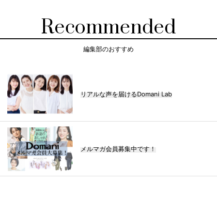
Recommended
編集部のおすすめ
【ワーママのきれいめカジ
ュアル通勤】
FASHION
リアルな声を届けるDomani Lab
メルマガ会員募集中です！
40代の小顔メイク
BEAUTY