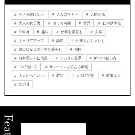
今さら聞けない
大人のマナー
人間関係
大人の女子力
おうち時間
育児
仕事効率化
100均
趣味
仕事も家庭も
夫婦
キャリアアップ
診断
仕事もおしゃれも
川口ゆかりの丁寧な暮らし
韓国
お料理レシピ代用
デジタル苦手
iPhone使い方
LINE使い方
#ワーママあるある劇場
大人かっこいい
時短
女の時間割
時事ネタ
文房具