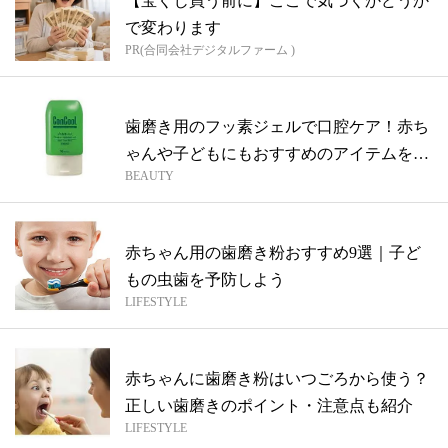
【宝くじ買う前に】ここで気づくかどうか
で変わります
PR(合同会社デジタルファーム )
歯磨き用のフッ素ジェルで口腔ケア！赤ち
ゃんや子どもにもおすすめのアイテムをご
BEAUTY
紹介
赤ちゃん用の歯磨き粉おすすめ9選｜子ど
もの虫歯を予防しよう
LIFESTYLE
赤ちゃんに歯磨き粉はいつごろから使う？
正しい歯磨きのポイント・注意点も紹介
LIFESTYLE