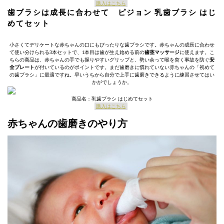
購入はこちら
歯ブラシは成長に合わせて ピジョン 乳歯ブラシ はじ
めてセット
小さくてデリケートな赤ちゃんの口にもぴったりな歯ブラシです。赤ちゃんの成長に合わせ
て使い分けられる3本セットで、1本目は歯が生え始める前の
歯茎マッサージ
に使えます。こ
ちらの商品は、赤ちゃんの手でも握りやすいグリップと、勢い余って喉を突く事故を防ぐ
安
全プレート
が付いているのがポイントです。まだ歯磨きに慣れていない赤ちゃんの「初めて
の歯ブラシ」に最適ですね。早いうちから自分で上手に歯磨きできるように練習させてはい
かがでしょうか。
商品名：乳歯ブラシ はじめてセット
購入はこちら
赤ちゃんの歯磨きのやり方