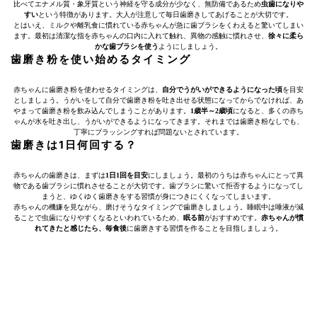
比べてエナメル質・象牙質という神経を守る成分が少なく、無防備であるため
虫歯になりや
すい
という特徴があります。大人が注意して毎日歯磨きしてあげることが大切です。
とはいえ、ミルクや離乳食に慣れている赤ちゃんが急に歯ブラシをくわえると驚いてしまい
ます。最初は清潔な指を赤ちゃんの口内に入れて触れ、異物の感触に慣れさせ、
徐々に柔ら
かな歯ブラシを使う
ようにしましょう。
歯磨き粉を使い始めるタイミング
赤ちゃんに歯磨き粉を使わせるタイミングは、
自分でうがいができるようになった頃
を目安
としましょう。うがいをして自分で歯磨き粉を吐き出せる状態になってからでなければ、あ
やまって歯磨き粉を飲み込んでしまうことがあります。
1歳半～2歳頃
になると、多くの赤ち
ゃんが水を吐き出し、うがいができるようになってきます。それまでは歯磨き粉なしでも、
丁寧にブラッシングすれば問題ないとされています。
歯磨きは1日何回する？
赤ちゃんの歯磨きは、まずは
1日1回を目安
にしましょう。最初のうちは赤ちゃんにとって異
物である歯ブラシに慣れさせることが大切です。歯ブラシに驚いて拒否するようになってし
まうと、ゆくゆく歯磨きをする習慣が身につきにくくなってしまいます。
赤ちゃんの機嫌を見ながら、磨けそうなタイミングで歯磨きしましょう。睡眠中は唾液が減
ることで虫歯になりやすくなるといわれているため、
眠る前
がおすすめです。
赤ちゃんが慣
れてきたと感じたら、毎食後
に歯磨きする習慣を作ることを目指しましょう。