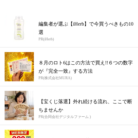
編集者が選ぶ【iHerb】で今買うべきもの10
選
PR(iHerb)
８月のロト6はこの方法で買え!!６つの数字
が『完全一致』する方法
PR(株式会社MURA)
【宝くじ落選】外れ続ける流れ、ここで断
ちませんか
PR(合同会社デジタルファーム )