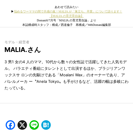
あわせて読みたい
▶︎
悩めるワーママの間で共感の嵐！MALIA.が「巣立ち、卒業」について語ります！
【MALIA.の育児育自論】
Domani6/7月号「MALIA.の育児育自論」より
本誌構成時スタッフ：構成／西道倫子 再構成／WebDomani編集部
モデル・経営者
MALIA.さん
3 男1 女の4 人のママ。10代から数々の女性誌で活躍してきた人気モデ
ル。 バラエティ番組にタレントとして出演するほか、ブラジリアンワ
ックスサ ロンの先駆けである「Moalani Wax」のオーナーであり、ア
パレルメーカ ー〝Anela Tokyo〟も手がけるなど、活躍の幅は多岐にわ
たっている。
Facebook
X
Line
Hatena