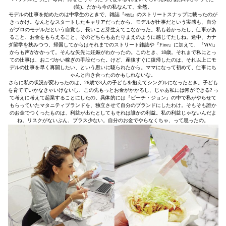
(笑)。だから今の私なんて、全然。
モデルの仕事を始めたのは中学生のときで、雑誌『egg』のストリートスナップに載ったのが
きっかけ。なんとなスタートしたキャリアだったから、モデルが仕事だという実感も、自分
がプロのモデルだという自覚も、長いこと芽生えてこなかった。私も若かったし、仕事があ
ること、お金をもらえること、そのどちらもあたりまえのように感じてたしね。途中、カナ
ダ留学を挟みつつ、帰国してからはそれまでのストリート雑誌や『Fine』に加えて、『ViVi』
からも声がかかって。そんな矢先に妊娠がわかったの。このとき、18歳。それまで私にとっ
ての仕事は、おこづかい稼ぎの手段だった。けど、産後すぐに復帰したのは、それ以上にモ
デルの仕事を早く再開したい、という思いに駆られたから。ママになって初めて、仕事にち
ゃんと向き合ったのかもしれないな。
さらに私の状況が変わったのは、26歳で3人の子どもを抱えてシングルになったとき。子ども
を育てていかなきゃいけないし、この先もっとお金がかかるし、じゃあ私には何ができる? っ
て考えに考えて起業することにしたの。具体的には『ピーチ・ジョン』の中で私がやらせて
もらっていたマタニティブランドを、独立させて自分のブランドにしたわけ。そもそも誰か
のお金でつくったものは、利益が出たとしてもそれは誰かの利益。私の利益じゃないんだよ
ね。リスクがないぶん、プラス少ない。自分のお金でやらなくちゃ、って思ったの。