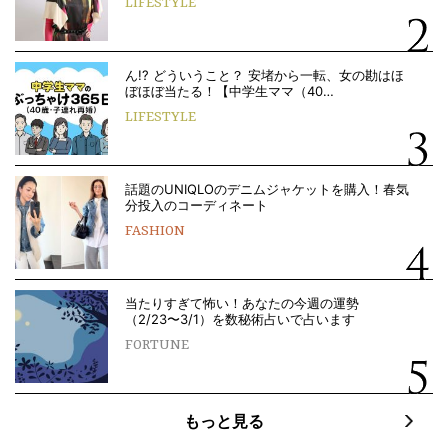
LIFESTYLE
ん!? どういうこと？ 安堵から一転、女の勘はほ
ぼほぼ当たる！【中学生ママ（40…
LIFESTYLE
話題のUNIQLOのデニムジャケットを購入！春気
分投入のコーディネート
FASHION
当たりすぎて怖い！あなたの今週の運勢
（2/23〜3/1）を数秘術占いで占います
FORTUNE
もっと見る