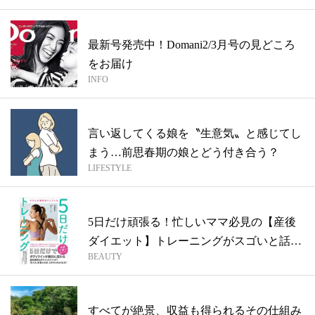
最新号発売中！Domani2/3月号の見どころ
をお届け
INFO
言い返してくる娘を〝生意気〟と感じてし
まう…前思春期の娘とどう付き合う？
LIFESTYLE
5日だけ頑張る！忙しいママ必見の【産後
ダイエット】トレーニングがスゴいと話題
BEAUTY
です
すべてが絶景、収益も得られるその仕組み