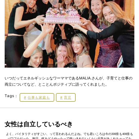
いつだってエネルギッシュなワーママであるMALIA.さんが、子育てと仕事の
両立についてなど、とことんポジティブに語ってくれました。
Tags：
仕事も家庭も
育児
女性は自立しているべき
よく、バイタリティがすごい、って言われるんだよね。でも若いころは今の300倍も400倍も
パワフルだった。毎日、何をどうやったって使いきれないくらい元気があふれちゃってた