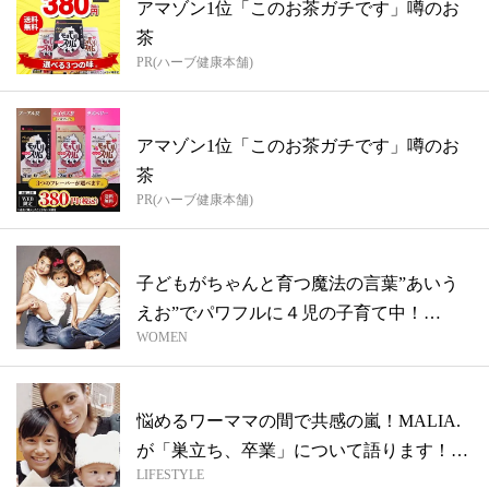
アマゾン1位「このお茶ガチです」噂のお
茶
PR(ハーブ健康本舗)
アマゾン1位「このお茶ガチです」噂のお
茶
PR(ハーブ健康本舗)
子どもがちゃんと育つ魔法の言葉”あいう
えお”でパワフルに４児の子育て中！
WOMEN
【MAL...
悩めるワーママの間で共感の嵐！MALIA.
が「巣立ち、卒業」について語ります！
LIFESTYLE
【...