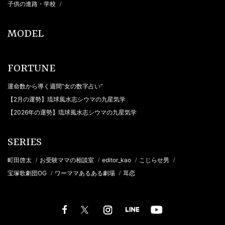
子供の進路・学校
/
MODEL
FORTUNE
運命数から導く週間“女の数字占い”
【2月の運勢】琉球風水志シウマの九星気学
【2026年の運勢】琉球風水志シウマの九星気学
SERIES
町田啓太
お受験ママの相談室
editor_kao
こじらせ男
/
/
/
/
宝塚歌劇団OG
ワーママあるある劇場
耳恋
/
/