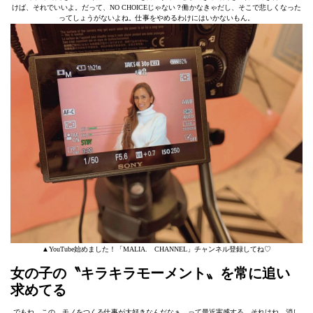
けば、それでいいよ。だって、NO CHOICEじゃない？働かなきゃだし、そこで悲しくなった
ってしょうがないよね。仕事をやめるわけにはいかないもん。
▲YouTube始めました！「MALIA. CHANNEL」チャンネル登録してね♡
女の子の〝キラキラモーメント〟を常に追い
求めてる
でもね、この、モノをつくる仕事が大好きなんだなぁ、って最近実感する。それはね、消し