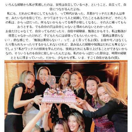
いろんな経験から私が実感したのは、女性は自立しているべき、ということ。自立って、自
信につながるんだよね。
私にも、だれかに幸せにしてもらおう、って時代があった。旦那がリッチだと奥さんは幸
せ、みたいなのを信じてた。かつてはそういう人と結婚してたこともあるけれど、そのころ
の私は、からっぽだった。何もないからもってる相手が欲しくなるし、その人に補ってもら
おうとする。でも自分の穴は自分じゃないと埋められないとわかったの。
お金だけじゃなくて、自分ってものだったり、自信や経験値、勉強とかもそう。私は勉強が
得意じゃなかったけれど、子どもたちには頑張ってもらいたいから、「筋肉は裏切らな
い！」的な感じで、「勉強は裏切らない！」って、よく言ってるよ(笑)。お金やモノはなくし
たり取られちゃったりするかもしれないけれど、染み込んだ経験や知識はだれにも奪えない
でしょう? 私がワックスの技術を学んだのも、技術はだれにも取り上げることができないから
なの。そういうものを自分に欲しかったんだよね。私のからっぽだった部分は、時間や経験
とともに埋まっていった。だから、少なからず私、いま、すごく自信があるの(笑)。