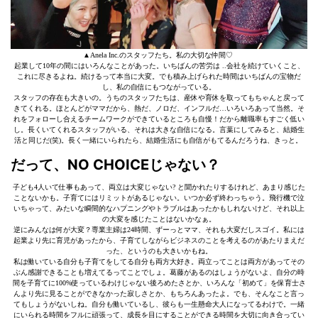
▲Anela Inc.のスタッフたち。私の大切な仲間♡
起業して10年の間にはいろんなことがあった。いちばんの苦労は ..会社を続けていくこと、
これに尽きるよね。続けるって本当に大変。でも積み上げられた時間はいちばんの宝物だ
し、私の自信にもつながっている。
スタッフの存在も大きいの。うちのスタッフたちは、産休や育休を取ってもちゃんと戻って
きてくれる。ほとんどがママだから、熱だ、ノロだ、インフルだ…いろいろあって当然。そ
れをフォローし合えるチームワークができているところも自慢！だから離職率もすごく低い
し。長くいてくれるスタッフがいる、それは大きな自信になる。言葉にしてみると、結婚生
活と同じだ(笑)。長く一緒にいられたら、結婚生活にも自信がもてるんだろうね、きっと。
だって、NO CHOICEじゃない？
子ども4人いて仕事もあって、両立は大変じゃない? と聞かれたりするけれど、あまり感じた
ことないかも。子育てにはリミットがあるじゃない。いつか必ず終わっちゃう。飛行機で泣
いちゃって、みたいな瞬間的なハプニングやトラブルはあったかもしれないけど、それ以上
の大変を感じたことはないかなぁ。
逆にみんなは何が大変？専業主婦は24時間、ずーっとママ、それも大変だしスゴイ。私には
起業より先に育児があったから、子育てしながらビジネスのことを考えるのがあたりまえだ
った、というのも大きいかもね。
私は働いている自分も子育てをしてる自分も両方大好き。両立ってことは両方があってその
ぶん感謝できることも増えてるってことでしょ。葛藤があるのはしょうがないよ、自分の時
間を子育てに100%使っているわけじゃない後ろめたさとか、いろんな「初めて」を保育士さ
んより先に見ることができなかった寂しさとか、もちろんあったよ。でも、そんなこと言っ
てもしょうがないしね。自分も働いているし、彼らも一生懸命大人になってるわけで。一緒
にいられる時間をフルに頑張って、成長を目にすることができる時間を大切に向き合ってい