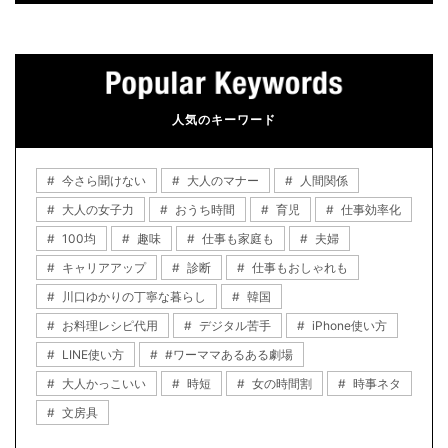
人気のキーワード
今さら聞けない
大人のマナー
人間関係
大人の女子力
おうち時間
育児
仕事効率化
100均
趣味
仕事も家庭も
夫婦
キャリアアップ
診断
仕事もおしゃれも
川口ゆかりの丁寧な暮らし
韓国
お料理レシピ代用
デジタル苦手
iPhone使い方
LINE使い方
#ワーママあるある劇場
大人かっこいい
時短
女の時間割
時事ネタ
文房具