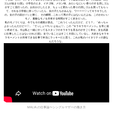
ゴムが始まり(笑)。小学生のとき、イチゴ味、メロン味、みたいなにいい香りのする消しゴム
がすごく流行ったの。お出かけしたとき、ちょっと変わった香りの消しゴムを買ってもらっ
て、それを小学校に持っていったら、女の子たちがみんな、ワーーー♡ってキラキラした
の。女の子の顔がパッと輝く、 その瞬間…これって男の子にはないんだよね、このかわいい
モノ、素敵なモノを共有する時間がすごく好きだった。
私のモノづくりは、今でもその感覚が原点。「これつくったんだけど、どう？」「めっちゃ
よかったんだけどー♡」「でっしょー!!いいよねぇ♡」この〝キラキラモーメント〟を常に追
い求めてる。今は私と一緒にやってるスタッフのキラキラを見るのがすごく幸せ。女を武器
に仕事したことはないけれど(笑)、女でいることはすごく大切にしているし、大好きなキラキ
ラモーメントが共有できる仕事で本当にラッキーだと思う。これが私のバイタリティの源な
んだろうな。
MALIA.の仕事論〜シングルマザーの働き方