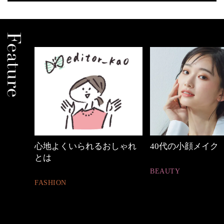
しゃれ
40代の小顔メイク
編集者が選ぶ【iHe
買うべきもの10選
BEAUTY
PR