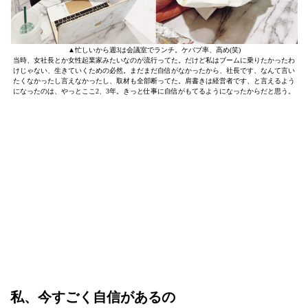
▲忙しいから週3は会議室でランチ。ケバブ率、高め(笑)
当時、女社長とか女性起業家みたいなのが流行ってた。だけど私はブームに乗りたかったわ
けじゃない、生きていくための必然。まだまだ自信がなかったから、社長です、なんて言い
たくなかったし言えなかったし、取材も全部断ってた。肩書きは経営者です、と言えるよう
になったのは、やっとここ2、3年。きっと仕事に自信がもてるようになったからだと思う。
私、今すごく自信があるの