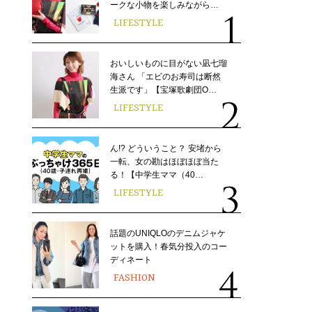
ークな小物を楽しみながら…
LIFESTYLE
おいしいものに目がない凪七瑠
海さん 「エビのお寿司は断然
生派です」【宝塚歌劇団O…
LIFESTYLE
ん!? どういうこと？ 安堵から
一転、女の勘はほぼほぼ当た
る！【中学生ママ（40…
LIFESTYLE
話題のUNIQLOのデニムジャケ
ットを購入！春気分投入のコー
ディネート
FASHION