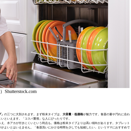
Shutterstock.com
プ」
の三つに大別されます。まず粉末タイプは、
大容量・低価格
が魅力です。食器の量や汚れに合わ
よいといえます。「コスパ重視」な人にぴったりです。
うえ、水アカが付きにくいという利点も。価格は粉末タイプよりは高い傾向があります。タブレット
パがよいとはいえません。「食器洗いにかける時間を少しでも短縮したい」というママにおすすめで