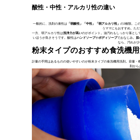
酸性・中性・アルカリ性の違い
一般的に、洗剤の液性は
「弱酸性」「中性」「弱アルカリ性」
の3種類。こ
うママにもおすすめ。ただ
一方、弱アルカリ性は
洗浄力が高い
のがポイント。油汚れもしっかり落とし
いほうが良さそうです。酸性は
ハンドソープ
や
ボディソープ
でおなじみ。
肌
なら、汚れが少
粉末タイプのおすすめ食洗機用
計量の手間はあるものの使いやすいのが粉末タイプの食洗機用洗剤。容量・
剤から