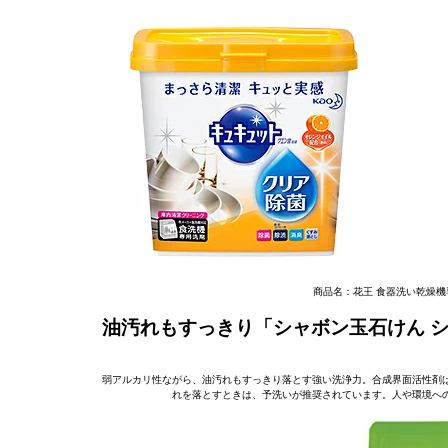
商品名：花王 食器洗い乾燥機
油汚れもすっきり「シャボン玉石けん 
弱アルカリ性ながら、油汚れもすっきり落とす強い洗浄力。合成界面活性剤
れを落とすときは、予洗いが推奨されています。人や環境へ