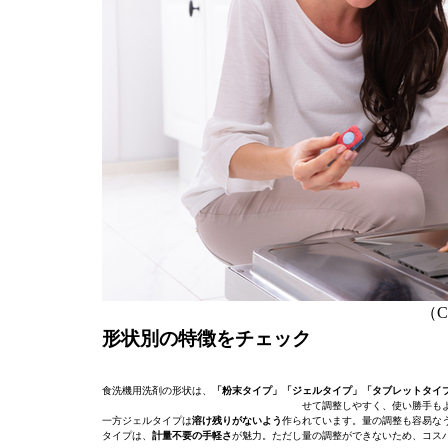
（C）
形状別の特徴をチェック
食洗機用洗剤の形状は、
「粉末タイプ」「ジェルタイプ」「タブレットタイ
せて調整しやすく、使い勝手も
一方ジェルタイプは
溶け残りがないよう
作られています。量の調整も容易な
タイプは、
計量不要の手軽さ
が魅力。ただし量の調整ができないため、コス