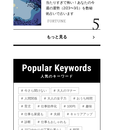
当たりすぎて怖い！あなたの今
週の運勢（2/23〜3/1）を数秘
術占いで占います
FORTUNE
もっと見る
人気のキーワード
今さら聞けない
大人のマナー
人間関係
大人の女子力
おうち時間
育児
仕事効率化
100均
趣味
仕事も家庭も
夫婦
キャリアアップ
診断
仕事もおしゃれも
川口ゆかりの丁寧な暮らし
韓国