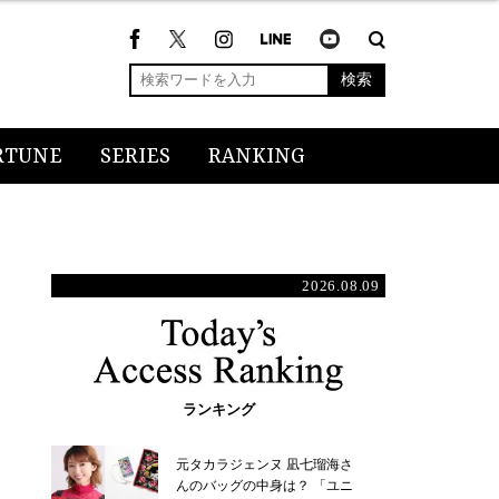
検索
RTUNE
SERIES
RANKING
2026.08.09
ランキング
元タカラジェンヌ 凪七瑠海さ
んのバッグの中身は？ 「ユニ