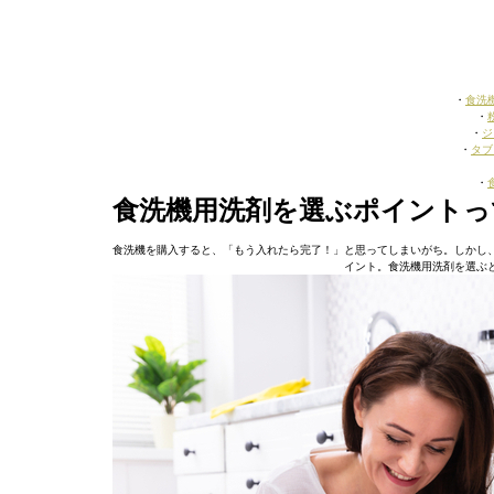
・
食洗
・
・
ジ
・
タブ
・
食洗機用洗剤を選ぶポイントっ
食洗機を購入すると、「もう入れたら完了！」と思ってしまいがち。しかし
イント。食洗機用洗剤を選ぶ