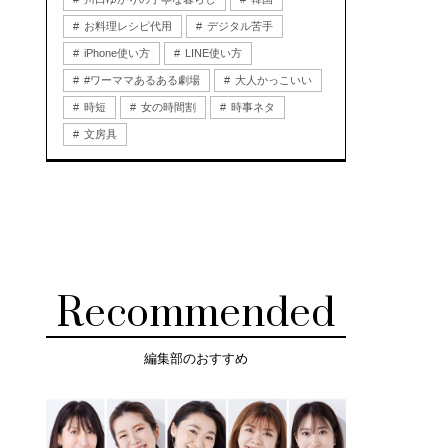
お料理レシピ代用
デジタル苦手
iPhone使い方
LINE使い方
#ワーママあるある劇場
大人かっこいい
時短
女の時間割
時事ネタ
文房具
Recommended
編集部のおすすめ