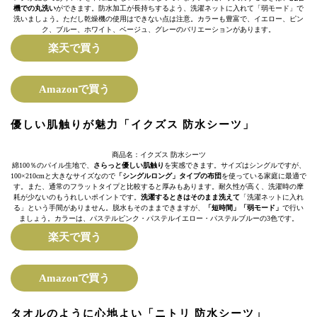
機での丸洗い
ができます。防水加工が長持ちするよう、洗濯ネットに入れて「弱モード」で
洗いましょう。ただし乾燥機の使用はできない点は注意。カラーも豊富で、イエロー、ピン
ク、ブルー、ホワイト、ベージュ、グレーのバリエーションがあります。
楽天で買う
Amazonで買う
優しい肌触りが魅力「イクズス 防水シーツ」
商品名：イクズス 防水シーツ
綿100％のパイル生地で、
さらっと優しい肌触り
を実感できます。サイズはシングルですが、
100×210cmと大きなサイズなので
「シングルロング」タイプの布団
を使っている家庭に最適で
す。また、通常のフラットタイプと比較すると厚みもあります。耐久性が高く、洗濯時の摩
耗が少ないのもうれしいポイントです。
洗濯するときはそのまま洗えて
「洗濯ネットに入れ
る」という手間がありません。脱水もそのままできますが、
「短時間」「弱モード」
で行い
ましょう。カラーは、パステルピンク・パステルイエロー・パステルブルーの3色です。
楽天で買う
Amazonで買う
タオルのように心地よい「ニトリ 防水シーツ」