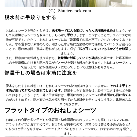
（C）Shutterstock.com
脱水前に手絞りをする
おねしょシーツを乾かすときは、
脱水モードに入る前にいったん洗濯機を止め
ましょう。そ
して洗濯機からシーツを取り出し、
しっかり手絞り
します。こうすることで、スムーズな乾
燥が可能です。ただし、おねしょシーツには「洗濯機での脱水不可」のものも少なくありま
せん。水を通さない素材のため、溜まった水が急に洗濯槽の中で移動してバランスが崩れる
ことで、思わぬ故障・事故の恐れがあります。必ず
「脱水可」のものであるかどうか確認
し
ましょう。
また、脱水後に乾燥機を使う場合も、
乾燥機に対応しているか確認
が必要です。対応不可の
ものを乾燥機にかけると防水加工がダメージを受ける恐れがあります。おねしょシーツとし
て使う上で、防水機能がダメになってしまっては意味がありません。
部屋干しの場合は水滴に注意を
脱水をしたままの状態では、おねしょシーツの水分は抜けきっていません。
そのまま干すと
水滴が垂れてきて床が濡れてしまいます
。部屋干しをする場合は、必ず下にタオルなどを敷
いておきましょう。また、外に干す場合は、
最初におねしょシーツの防水面から日に当てる
のがおすすめです。防水面の水気を取り切ってから反対側を干すようにすると、比較的スム
ーズに乾きます。
フラットタイプのおねしょシーツ
おねしょの心配が多い子どもや保育園・幼稚園用のおねしょシーツを探しているママには、
フラットタイプがおすすめです。付け外しが簡単なので、頻繁に付け替える必要があるとき
でもさほど苦になりません。フラットタイプのおねしょシーツから、おすすめの2点を紹介し
ます。