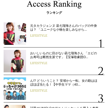
ランキング
元タカラジェンヌ 凪七瑠海さんのバッグの中身
は？ 「ユニークな小物を楽しみながら…
LIFESTYLE
おいしいものに目がない凪七瑠海さん 「エビの
お寿司は断然生派です」【宝塚歌劇団O…
LIFESTYLE
ん!? どういうこと？ 安堵から一転、女の勘はほ
ぼほぼ当たる！【中学生ママ（40…
LIFESTYLE
話題のUNIQLOのデニムジャケットを購入！春気