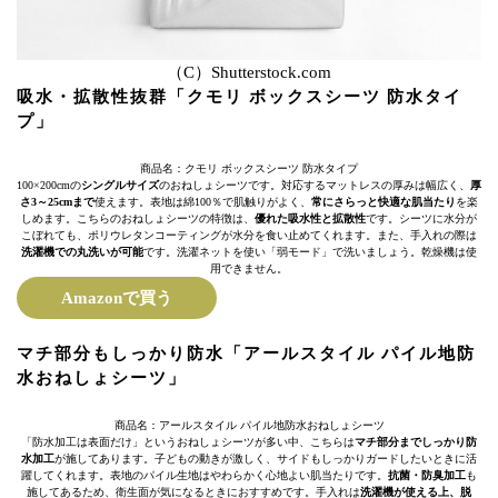
（C）Shutterstock.com
吸水・拡散性抜群「クモリ ボックスシーツ 防水タイ
プ」
商品名：クモリ ボックスシーツ 防水タイプ
100×200cmの
シングルサイズ
のおねしょシーツです。対応するマットレスの厚みは幅広く、
厚
さ3～25cmまで
使えます。表地は綿100％で肌触りがよく、
常にさらっと快適な肌当たり
を楽
しめます。こちらのおねしょシーツの特徴は、
優れた吸水性と拡散性
です。シーツに水分が
こぼれても、ポリウレタンコーティングが水分を食い止めてくれます。また、手入れの際は
洗濯機での丸洗いが可能
です。洗濯ネットを使い「弱モード」で洗いましょう。乾燥機は使
用できません。
Amazonで買う
マチ部分もしっかり防水「アールスタイル パイル地防
水おねしょシーツ」
商品名：アールスタイル パイル地防水おねしょシーツ
「防水加工は表面だけ」というおねしょシーツが多い中、こちらは
マチ部分までしっかり防
水加工
が施してあります。子どもの動きが激しく、サイドもしっかりガードしたいときに活
躍してくれます。表地のパイル生地はやわらかく心地よい肌当たりです。
抗菌・防臭加工
も
施してあるため、衛生面が気になるときにおすすめです。手入れは
洗濯機が使える上、脱