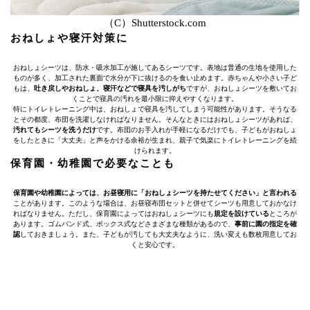
（C）Shutterstock.com
おねしょや寝汗対策に
おねしょシーツは、防水・吸水加工が施してあるシーツです。表地は普通の生地を使用した
ものが多く、加工された裏面で水分が下に抜けるのを食い止めます。赤ちゃんや小さい子ど
もは、
吐き戻しやおねしょ、寝汗などで寝具を汚しがち
ですが、おねしょシーツを敷いてお
くことで寝具の汚れを最小限に抑えやすくなります。
特にトイレトレーニング中は、おねしょで寝具を汚してしまう可能性があります。そうなる
とその都度、布団を洗濯しなければなりません。そんなときにはおねしょシーツがあれば、
汚れてもシーツを洗うだけ
です。布団のお手入れが手軽になるだけでも、子どもがおねしょ
をしたときに「大丈夫」と声をかける余裕が生まれ、親子で気楽にトイレトレーニングを続
けられます。
保育園・幼稚園で必要なことも
保育園や幼稚園によっては、お昼寝用に「おねしょシーツを持たせてください」と言われる
ことがあります。このような場合は、お昼寝布団セットと併せてシーツも用意しておかなけ
ればなりません。ただし、保育園によってはおねしょシーツにも
規定を設けている
ところが
あります。ゴムバンド式、ボックス式などさまざまな種類があるので、
事前に園の指定を確
認
しておきましょう。また、子どもが汚しても大丈夫なように、洗い変えも数枚用意してお
くと安心です。