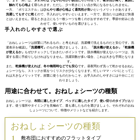
う。まず「綿」は、
タオルのようなやわらかい肌当たり
が特徴です。
吸水性が高く、素肌に
触れても心地よく
寝られます。ただし、少々乾きにくい点が気になるかもしれません。
一方、「ポリエステル」は
ひんやり感が心地よく通気性が良い
というメリットがあります。
洗濯してもすぐに乾く
ので、手入れがしやすいといえます。一方で、肌当たりは綿ほど快適
とはいえません。寝るときは上にもう一枚シーツを敷くのがおすすめです。季節や好みに合
わせて、使いやすいものを選びましょう。
手入れのしやすさで選ぶ
「おねしょシーツは頻繁に汚れるもの」と考えれば、洗濯機で洗えるものだと安心です。洗
濯表示を確認し
「洗濯機可」
のものを選びましょう。また、
「脱水機が使えるか」「乾燥機
が使えるか」
もぜひチェックしておきたいポイントです。脱水機能が使えないシーツは、洗
濯する度に手絞りしなければなりません。洗濯回数が多い場合、これは大きな手間となりま
す。
また、
乾燥機が使えれば、冬や梅雨時などでも安心
です。昼夜問わず洗って乾かせるおねし
ょシーツなら、ストックが底をつくリスクが少なくなります。忙しいママ・パパにとってこ
れは大きなメリットです。頻繁に使うものだからこそ、お手入れのしやすさには十分にこだ
わりましょう。
用途に合わせて。おねしょシーツの種類
おねしょシーツは、
布団に適したタイプ
、
ベッドに適したタイプ
、
使い切りのタイプ
があり
ます。使う場所やタイミングを見極めて、最も適したものを選びましょう。それぞれのおね
しょシーツについて、特徴やメリットなどを紹介します。
おねしょシーツの種類
敷布団におすすめのフラットタイプ