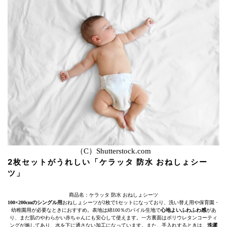
（C）Shutterstock.com
2枚セットがうれしい「ケラッタ 防水 おねしょシー
ツ」
商品名：ケラッタ 防水 おねしょシーツ
100×200cmのシングル用
おねしょシーツが2枚で1セットになっており、洗い替え用や保育園・
幼稚園用が必要なときにおすすめ。表地は綿100％のパイル生地で
心地よいふわふわ感
があ
り、まだ肌のやわらかい赤ちゃんにも安心して使えます。一方裏面はポリウレタンコーティ
ングが施してあり、水を下に通さない加工になっています。また、手入れするときは、
洗濯