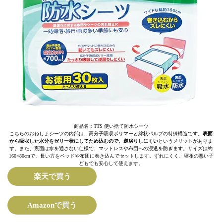
商品名：TTS 使い捨て防水シーツ
こちらのおねしょシーツの内部は、高分子吸収ポリマーと綿状パルプの特殊構造です。
表面
から吸収した水分をゼリー状にしてため込むので、逆戻りしにくい
というメリットがありま
す。また、裏面は水を通さない仕様で、マットレスや布団への浸透を防ぎます。サイズは約
160×80cmで、長い方をベッドや布団に巻き込んでセットします。ずれにくく、寝相の悪い子
どもでも安心して使えます。
楽天で買う
Amazonで買う