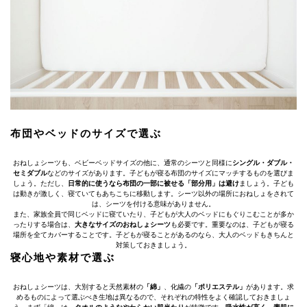
布団やベッドのサイズで選ぶ
おねしょシーツも、ベビーベッドサイズの他に、通常のシーツと同様に
シングル・ダブル・
セミダブル
などのサイズがあります。子どもが寝る布団のサイズにマッチするものを選びま
しょう。ただし、
日常的に使うなら布団の一部に被せる「部分用」は避け
ましょう。子ども
は動きが激しく、寝ていてもあちこちに移動します。シーツ以外の場所におねしょをされて
は、シーツを付ける意味がありません。
また、家族全員で同じベッドに寝ていたり、子どもが大人のベッドにもぐりこむことが多か
ったりする場合は、
大きなサイズのおねしょシーツ
も必要です。重要なのは、子どもが寝る
場所を全てカバーすることです。子どもが寝ることがあるのなら、大人のベッドもきちんと
対策しておきましょう。
寝心地や素材で選ぶ
おねしょシーツは、大別すると天然素材の
「綿」
、化繊の
「ポリエステル」
があります。求
めるものによって選ぶべき生地は異なるので、それぞれの特性をよく確認しておきましょ