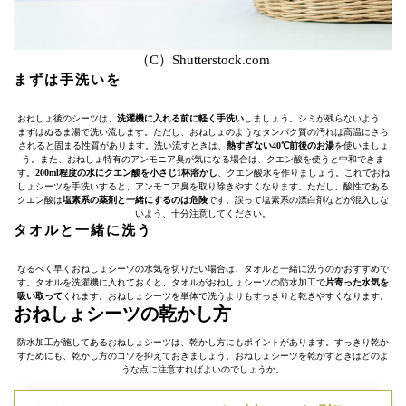
（C）Shutterstock.com
まずは手洗いを
おねしょ後のシーツは、
洗濯機に入れる前に軽く手洗い
しましょう。シミが残らないよう、
まずはぬるま湯で洗い流します。ただし、おねしょのようなタンパク質の汚れは高温にさら
されると固まる性質があります。洗い流すときは、
熱すぎない40℃前後のお湯
を使いましょ
う。また、おねしょ特有のアンモニア臭が気になる場合は、クエン酸を使うと中和できま
す。
200ml程度の水にクエン酸を小さじ1杯溶かし
、クエン酸水を作りましょう。これでおね
しょシーツを手洗いすると、アンモニア臭を取り除きやすくなります。ただし、酸性である
クエン酸は
塩素系の薬剤と一緒にするのは危険
です。誤って塩素系の漂白剤などが混入しな
いよう、十分注意してください。
タオルと一緒に洗う
なるべく早くおねしょシーツの水気を切りたい場合は、タオルと一緒に洗うのがおすすめで
す。タオルを洗濯機に入れておくと、タオルがおねしょシーツの防水加工で
片寄った水気を
吸い取って
くれます。おねしょシーツを単体で洗うよりもすっきりと乾きやすくなります。
おねしょシーツの乾かし方
防水加工が施してあるおねしょシーツは、乾かし方にもポイントがあります。すっきり乾か
すためにも、乾かし方のコツを抑えておきましょう。おねしょシーツを乾かすときはどのよ
うな点に注意すればよいのでしょうか。