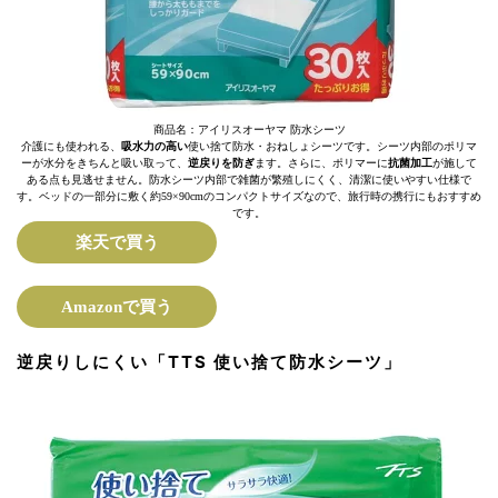
商品名：アイリスオーヤマ 防水シーツ
介護にも使われる、
吸水力の高い
使い捨て防水・おねしょシーツです。シーツ内部のポリマ
ーが水分をきちんと吸い取って、
逆戻りを防ぎ
ます。さらに、ポリマーに
抗菌加工
が施して
ある点も見逃せません。防水シーツ内部で雑菌が繁殖しにくく、清潔に使いやすい仕様で
す。ベッドの一部分に敷く約59×90cmのコンパクトサイズなので、旅行時の携行にもおすすめ
です。
楽天で買う
Amazonで買う
逆戻りしにくい「TTS 使い捨て防水シーツ」