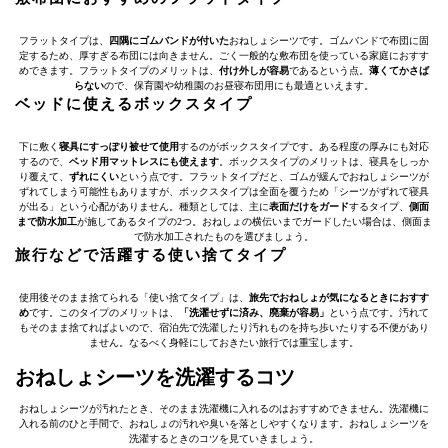
フラットタイプは、
四隅にゴムバンドが付いた
おねしょシーツです。ゴムバンドで布団に固
定するため、厚すぎる布団には向きません。ごく一般的な敷布団を使っている家庭におすす
めできます。フラットタイプのメリットは、
付け外しが容易
であるという点。
薄くてかさば
らない
ので、保育園や幼稚園のお昼寝布団用にも最適といえます。
ベッドに使えるボックスタイプ
下に敷く
寝具にすっぽり被せて使用
するのがボックスタイプです。ある程度の厚みにも対応
するので、
ベッド用マットレスにも使えます
。ボックスタイプのメリットは、寝具をしっか
り覆えて、
ずれにくい
という点です。フラットタイプだと、ゴムが緩んでおねしょシーツが
ずれてしまう可能性もありますが、ボックスタイプは全面を覆うため「シーツがずれて寝具
が出る」という心配がありません。種類としては、主に
表面だけをガード
するタイプ、
側面
まで防水加工
が施してあるタイプの2つ。おねしょの横伝いまでガードしたい場合は、側面ま
で防水加工されたものを選びましょう。
旅行などで活躍する使い捨てタイプ
使用後そのまま捨てられる「使い捨てタイプ」は、
旅先でおねしょが気になるときにおすす
め
です。このタイプのメリットは、
「洗濯せずに済み、廃棄が容易」
という点です。汚れて
もそのまま捨てればよいので、宿泊先で洗濯したり汚れものを持ち歩いたりする不便があり
ません。なるべく身軽にしておきたい旅行では重宝します。
おねしょシーツを洗濯するコツ
おねしょシーツが汚れたとき、そのまま洗濯機に入れるのはおすすめできません。洗濯機に
入れる前のひと手間で、おねしょの汚れや臭いを落としやすくなります。おねしょシーツを
洗濯するときのコツを見ていきましょう。