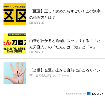
【区区】正しく読めたらすごい！この漢字
の読み方とは？
LIFESTYLE
由来がわかると途端にスッキリする！「た
ん刀直入」の〝たん〟は「短」と「単」、
LIFESTYLE
どっ...
【当選】金運が上がる直前に起こるサイン
PR（合同会社デジタルファーム ）
Recommended by