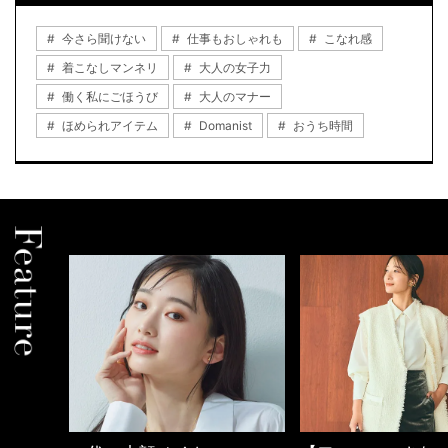
今さら聞けない
仕事もおしゃれも
こなれ感
着こなしマンネリ
大人の女子力
働く私にごほうび
大人のマナー
ほめられアイテム
Domanist
おうち時間