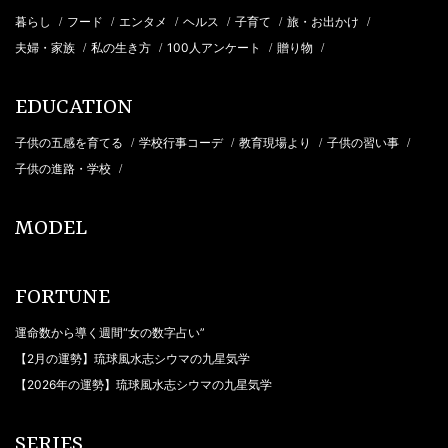
暮らし
フード
エンタメ
ヘルス
子育て
旅・お出かけ
/
/
/
/
/
/
夫婦・家族
私の生き方
100人アンケート
贈り物
/
/
/
/
EDUCATION
子供の五感を育てる
学校行事コーデ
教育現場より
子供の習い事
/
/
/
/
子供の進路・学校
/
MODEL
FORTUNE
運命数から導く週間“女の数字占い”
【2月の運勢】琉球風水志シウマの九星気学
【2026年の運勢】琉球風水志シウマの九星気学
SERIES