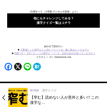
（引用すべて〈小学館 デジタル大辞泉〉より）
他にもチャレンジしてみる？
漢字クイズ一覧はコチラ
あわせて読みたい
▶
【曹達】この漢字なんと読む？ヒントは、夏に飲みたくなるアレ
▶
問題です！【尽く】←この漢字の「つくす」以外の読み方知っていますか？
イラスト／（C）Shutterstock.com
Facebook
X
Line
Hatena
WORK
漢字クイズ
【窄む】読めない人が意外と多い!? この
漢字な…