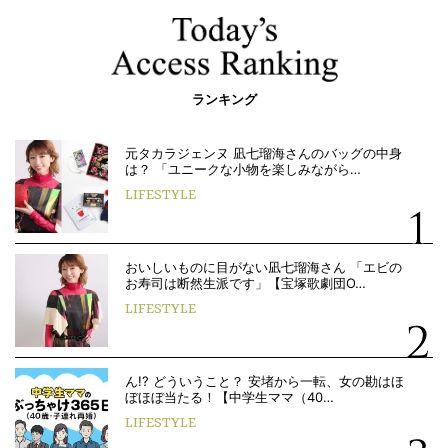
ランキング
元タカラジェンヌ 凪七瑠海さんのバッグの中身
は？ 「ユニークな小物を楽しみながら…
LIFESTYLE
おいしいものに目がない凪七瑠海さん 「エビの
お寿司は断然生派です」【宝塚歌劇団O…
LIFESTYLE
ん!? どういうこと？ 安堵から一転、女の勘はほ
ぼほぼ当たる！【中学生ママ（40…
LIFESTYLE