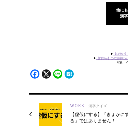
他にも
漢字
▶
【口遊む】
▶
【円やか】この漢字なん
写真・イラス
Facebook
X
Line
Hatena
WORK
漢字クイズ
【虚仮にする】「きょかに
る」ではありません！…