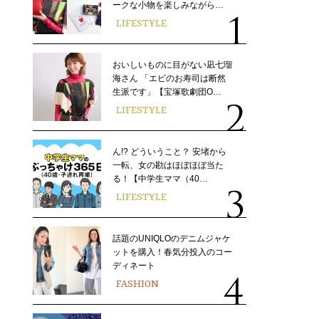
ークな小物を楽しみながら…
LIFESTYLE
おいしいものに目がない凪七瑠
海さん 「エビのお寿司は断然
生派です」【宝塚歌劇団O…
LIFESTYLE
ん!? どういうこと？ 安堵から
一転、女の勘はほぼほぼ当た
る！【中学生ママ（40…
LIFESTYLE
話題のUNIQLOのデニムジャケ
ットを購入！春気分投入のコー
ディネート
FASHION