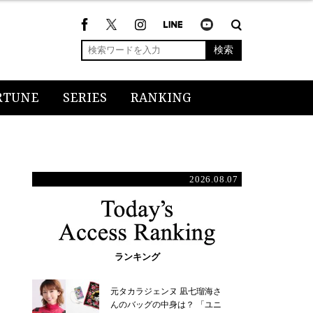
検索
RTUNE
SERIES
RANKING
2026.08.07
ランキング
元タカラジェンヌ 凪七瑠海さ
んのバッグの中身は？ 「ユニ