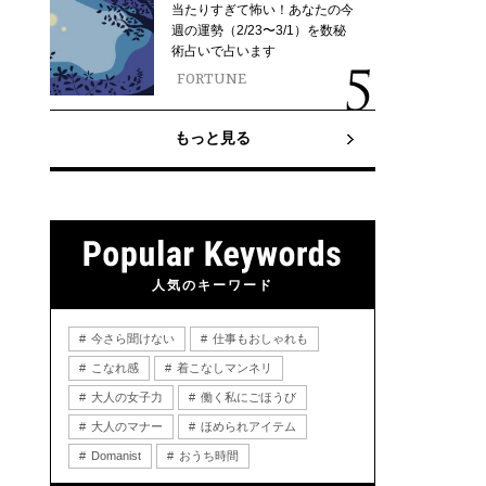
当たりすぎて怖い！あなたの今
週の運勢（2/23〜3/1）を数秘
術占いで占います
FORTUNE
もっと見る
人気のキーワード
今さら聞けない
仕事もおしゃれも
こなれ感
着こなしマンネリ
大人の女子力
働く私にごほうび
大人のマナー
ほめられアイテム
Domanist
おうち時間