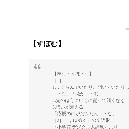
【すぼむ】
【窄む：すぼ・む】
［1］
1.ふくらんでいたり、開いていたり
―・む」「花が―・む」
2.先のほうにいくに従って細くなる
3.勢いが衰える。
「応援の声がだんだん―・む」
［2］「すぼめる」の文語形。
〈小学館 デジタル大辞泉〉より