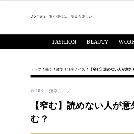
Domani
働く40代は、明日も楽しい！
FASHION
BEAUTY
WOR
トップ
働く
雑学
漢字クイズ
【窄む】読めない人が意外と
WORK
漢字クイズ
【窄む】読めない人が意外
む？