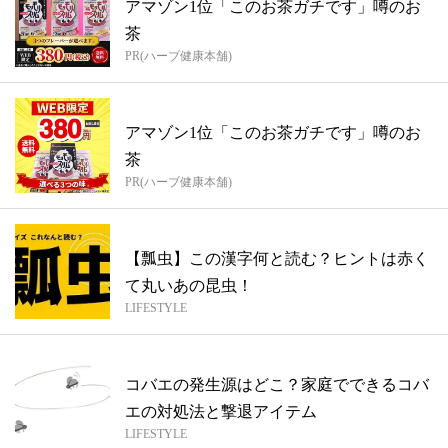
アマゾン1位「このお茶ガチです」噂のお
茶
PR(ハーブ健康本舗)
アマゾン1位「このお茶ガチです」噂のお
茶
PR(ハーブ健康本舗)
【瓢虫】この漢字何と読む？ヒントは赤く
て丸いあの昆虫！
LIFESTYLE
コバエの発生源はどこ？家庭でできるコバ
エの対処法と撃退アイテム
LIFESTYLE