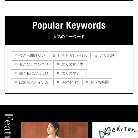
人気のキーワード
今さら聞けない
仕事もおしゃれも
こなれ感
着こなしマンネリ
大人の女子力
働く私にごほうび
大人のマナー
ほめられアイテム
Domanist
おうち時間