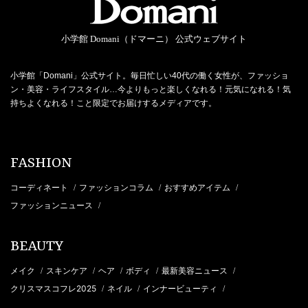
小学館 Domani（ドマーニ） 公式ウェブサイト
小学館「Domani」公式サイト。毎日忙しい40代の働く女性が、ファッショ
ン・美容・ライフスタイル…今よりもっと楽しくなれる！元気になれる！気
持ちよくなれる！こと限定でお届けするメディアです。
FASHION
コーディネート
ファッションコラム
おすすめアイテム
/
/
/
ファッションニュース
/
BEAUTY
メイク
スキンケア
ヘア
ボディ
最新美容ニュース
/
/
/
/
/
クリスマスコフレ2025
ネイル
インナービューティ
/
/
/