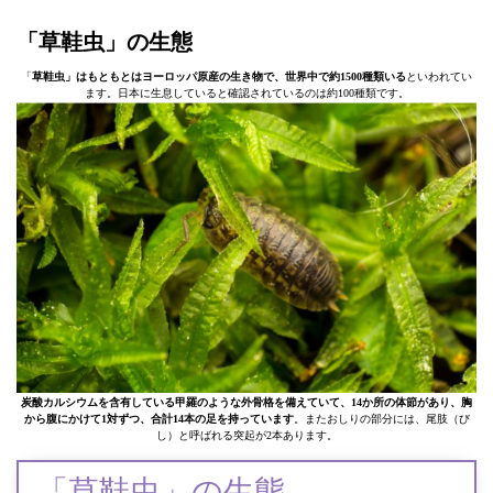
「草鞋虫」の生態
「
草鞋虫」はもともとはヨーロッパ原産の生き物で、世界中で約1500種類いる
といわれてい
ます。日本に生息していると確認されているのは約100種類です。
炭酸カルシウムを含有している甲羅のような外骨格を備えていて、14か所の体節があり、胸
から腹にかけて1対ずつ、合計14本の足を持っています
。またおしりの部分には、尾肢（び
し）と呼ばれる突起が2本あります。
「草鞋虫」の生態