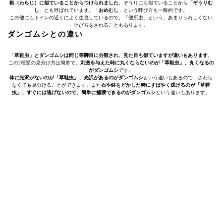
鞋（わらじ）に似ていることからつけられました
。ぞうりにも似ていることから
「ぞうりむ
し
」とも呼ばれています。「
おめむし
」という呼び方も一般的です。
この他にもトイレの近くによく生息しているので、「便所虫」という、あまりうれしくない
呼び方をされることもあります。
ダンゴムシとの違い
「
草鞋虫」とダンゴムシは同じ等脚目に分類され、見た目も似ていますが違いもあります
。
この2種類の見分け方は簡単で、
刺激を与えた時に丸くならないのが「草鞋虫」、丸くなるの
がダンゴムシ
です。
体に光沢がないのが「草鞋虫」、光沢があるのがダンゴムシ
という違いもあるので、さわら
なくても見分けることができます。また
石や鉢をどかした時にすばやく逃げるのが「草鞋
虫」、すぐには逃げないので、簡単に捕獲できるのがダンゴムシ
という違いもあります。