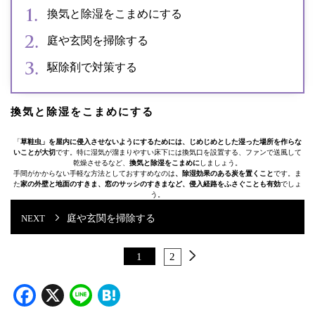
換気と除湿をこまめにする
庭や玄関を掃除する
駆除剤で対策する
換気と除湿をこまめにする
「
草鞋虫」を屋内に侵入させないようにするためには、じめじめとした湿った場所を作らな
いことが大切
です。特に湿気が溜まりやすい床下には換気口を設置する、ファンで送風して
乾燥させるなど、
換気と除湿をこまめに
しましょう。
手間がかからない手軽な方法としておすすめなのは
、除湿効果のある炭を置くこと
です。ま
た
家の外壁と地面のすきま、窓のサッシのすきまなど、侵入経路をふさぐことも有効
でしょ
う。
庭や玄関を掃除する
1
2
Facebook
X
Line
Hatena