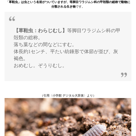
「
草鞋虫」は虫という名前がついていますが、等脚目ワラジムシ科の甲殻類の総称で動物に
分類される生き物
です。
【草鞋虫：わらじむし】
等脚目ワラジムシ科の甲
殻類の総称。
落ち葉などの間などにすむ。
体長約1センチ、平たい紡錘形で体節が並び、灰
褐色。
おめむし。ぞうりむし。
（引用〈小学館 デジタル大辞泉〉より）