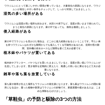
ワラジムシにとって過ごしやすい環境が整っていると、大量発生の原因になります。ワラジ
ムシが発生しやすい条件をチェックして、しっかり対策しておきましょう。
湿気の多い場所がある
ワラジムシは湿度が高い場所を好みます。水回りや床下など、湿度が高いままで保たれてし
まうと発生の原因になります。家の中であっても、換気を徹底しましょう。
侵入経路がある
家の中でワラジムシを見かけた場合は、どこかに侵入経路があるということです。平たい体
を持つワラジムシはわずかな隙間からでも侵入してくる可能性があるため、玄関や窓の隙
間、室外機の排水ホースなど隙間を塞ぐ工夫が必要です。
植木鉢やバケツが置いてある
植木鉢やプランター、バケツなどを置いたままにしていると、湿度が高い底にワラジムシが
生息してしまいます。置き場所を定期的に変えたり、風通しの良い台に乗せるなど工夫が必
要になります。
雑草や落ち葉を放置している
落ち葉や雑草が生えた場所もワラジムシの発生源になります。落ち葉はワラジムシの隠れ場
所になるほか、腐った植物や新芽はワラジムシの好物です。家庭菜園や庭がある人は、こま
めな掃除を心がけましょう。
「草鞋虫」の予防と駆除の3つの方法