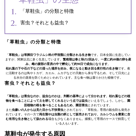
「草鞋虫」の分類と特徴
害虫？それとも益虫？
「草鞋虫」の分類と特徴
「
草鞋虫」は等脚目ワラジムシ科の甲殻類に分類される生き物
です。日本全国に生息してい
ますが、関東以北に多く生息しています。
繁殖期は春と秋の2回あり、一度に約40個の卵を産
み、雌の腹部の育房の中で孵化して約90日で成虫になります
。
枯れ葉の下や石の下などの湿った場所を好み、夜になると動き回る夜行性の生き物
です。夜
に活動するのは鳥やトカゲ、カエル、ムカデなどの天敵から身を守るため、そして日光によ
る水分の蒸発を防ぐためといわれています。主な食べ物は腐りかけた植物です。
害虫？それとも益虫？
「草鞋虫」は害虫なのか、益虫なのかは、判断の基準によって分かれます
。
枯れ葉などの植
物を食べることによって土を耕してくれるという点では益虫
といえるでしょう。しかし、
園
芸植物の根を食べることもあるため、園芸害虫
とされています。
また
虫嫌いの人からは見た目から不快害虫
とされており、「草鞋虫」専用の殺虫剤も発売さ
れています。その一方で
両生類やは虫類の餌として販売されており、カルシウムを豊富に含
む有用な生き物として扱われる
場合も少なくありません。捕獲して専用のケースで飼育して
いる人もいます。
草鞋虫が発生する原因