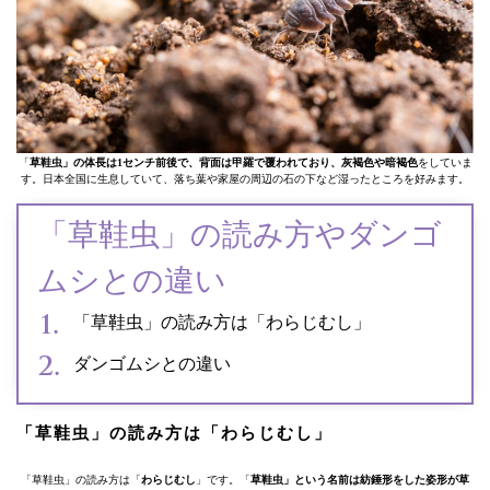
「
草鞋虫」の体長は1センチ前後で、背面は甲羅で覆われており、灰褐色や暗褐色
をしていま
す。日本全国に生息していて、落ち葉や家屋の周辺の石の下など湿ったところを好みます。
「草鞋虫」の読み方やダンゴ
ムシとの違い
「草鞋虫」の読み方は「わらじむし」
ダンゴムシとの違い
「草鞋虫」の読み方は「わらじむし」
「草鞋虫」の読み方は「
わらじむし
」です。「
草鞋虫」という名前は紡錘形をした姿形が草