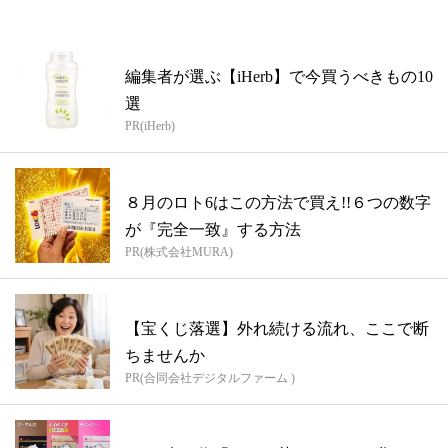
編集者が選ぶ【iHerb】で今買うべきもの10
選
PR(iHerb)
８月のロト6はこの方法で買え!!６つの数字
が『完全一致』する方法
PR(株式会社MURA)
【宝くじ落選】外れ続ける流れ、ここで断
ちませんか
PR(合同会社デジタルファーム )