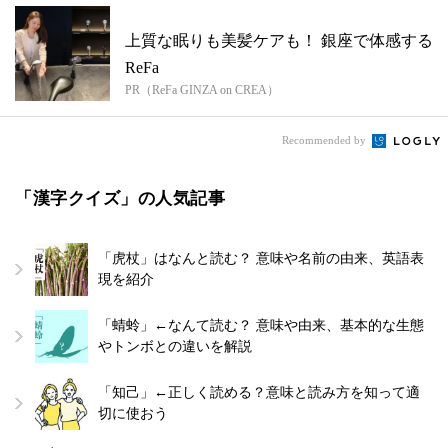
上質な眠りも美髪ケアも！ 銀座で体感する
ReFa
PR（ReFa GINZA on CREA）
Recommended by
「漢字クイズ」の人気記事
「虎杖」はなんと読む？ 意味や名前の由来、英語表
現を紹介
「蜻蛉」←なんて読む？ 意味や由来、基本的な生態
やトンボとの違いを解説
「知己」←正しく読める？意味と読み方を知って適
切に使おう