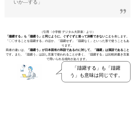
いか―する」
（引用〈小学館 デジタル大辞泉〉より）
「躊躇する」も「躊躇う」と同じように、ぐずぐずと迷って決断できないこと
を表します。
「〇〇することを躊躇する」のほか、「躊躇せず」「躊躇なく」といった形で使うこともあ
ります。
両者の違いは、
「躊躇う」が日本固有の和語であるのに対して、「躊躇」は漢語であること
です。また、「躊躇う」は話し言葉で使われることが多く、「躊躇する」は比較的書き言葉
で用いられる傾向があります。
「躊躇する」も「躊躇
う」も意味は同じです。