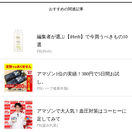
おすすめの関連記事
編集者が選ぶ【iHerb】で今買うべきもの10
選
PR(iHerb)
アマゾン1位の実績！380円で5日間お試
し。
PR(ハーブ健康本舗)
アマゾンで大人気！血圧対策はコーヒーに
足してみて
PR(森永乳業)