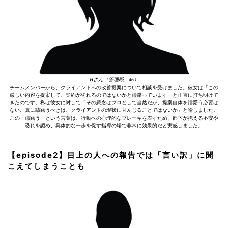
Hさん（管理職、46）
チームメンバーから、クライアントへの改善提案について相談を受けました。彼女は「この
厳しい内容を提案して、契約が切れるのではないかと躊躇っています」と正直に打ち明けて
きたのです。私は彼女に対して「その懸念はプロとして当然だが、提案自体を躊躇う必要は
ない。真に躊躇うべきは、クライアントの現状に甘んじることではないか」と諭しました。
この「躊躇う」という言葉は、行動への心理的なブレーキを表すため、部下が抱える不安や
恐れを認め、具体的な一歩を促す指導の場で非常に効果的だと実感しました。
【episode2】目上の人への報告では「言い訳」に聞
こえてしまうことも