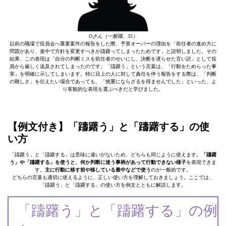
Oさん（一般職、35）
以前の職場で役員会へ重要案件の報告をした際、予算オーバーの理由を「前任者の進め方に
問題があり、途中で方針を変更すべきか躊躇ってしまったためです」と説明しました。その
結果、この表現は「自分の判断ミスを前任者のせいにし、決断を遅らせた言い訳」として役
員から厳しく追及されてしまったのです。「躊躇う」という言葉は、「行動をためらった事
実」を明確に示してしまいます。特に目上の人に対して責任を伴う報告をする際は、「判断
の難しさ」を伝えたい場合であっても、「慎重にならざるを得ませんでした」といった、よ
り客観的な表現を選ぶべきだと学びました。
【例文付き】「躊躇う」と「躊躇する」の使
い方
「躊躇う」と「躊躇する」は意味に違いがないため、どちらも同じように使えます。
「躊躇
う」や「躊躇する」を使うと、何か判断に迷う事柄があって行動できない様子
を表現できま
す。
主に行動に移す前や移している最中などで使う
のが一般的です。
どちらの言葉も適切に使えるように、正しい使い方を理解しておきましょう。ここでは、
「躊躇う」と「躊躇する」の使い方を例文とともに解説します。
「躊躇う」と「躊躇する」の例