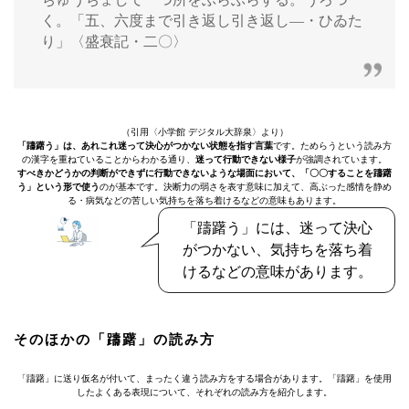
く。「五、六度まで引き返し引き返し―・ひゐた
り」〈盛衰記・二〇〉
（引用〈小学館 デジタル大辞泉〉より）
「躊躇う」は、あれこれ迷って決心がつかない状態を指す言葉
です。ためらうという読み方
の漢字を重ねていることからわかる通り、
迷って行動できない様子
が強調されています。
すべきかどうかの判断ができずに行動できないような場面において、「〇〇することを躊躇
う」という形で使う
のが基本です。決断力の弱さを表す意味に加えて、高ぶった感情を静め
る・病気などの苦しい気持ちを落ち着けるなどの意味もあります。
「躊躇う」には、迷って決心
がつかない、気持ちを落ち着
けるなどの意味があります。
そのほかの「躊躇」の読み方
「躊躇」に送り仮名が付いて、まったく違う読み方をする場合があります。「躊躇」を使用
したよくある表現について、それぞれの読み方を紹介します。