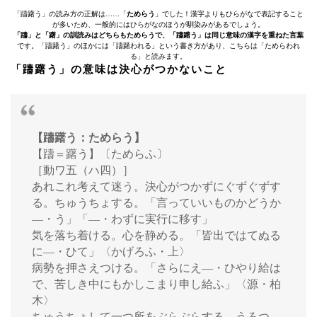
「躊躇う」の読み方の正解は……「
ためらう
」でした！漢字よりもひらがなで表記すること
が多いため、一般的にはひらがなのほうが馴染みがあるでしょう。
「躊」と「躇」の訓読みはどちらもためらうで、「躊躇う」は同じ意味の漢字を重ねた言葉
です。「躊躇う」のほかには「躊躇われる」という書き方があり、こちらは「ためらわれ
る」と読みます。
「躊躇う」の意味は決心がつかないこと
【躊躇う：ためらう】
【躊＝躇う】〔ためらふ〕
［動ワ五（ハ四）］
あれこれ考えて迷う。決心がつかずにぐずぐずす
る。ちゅうちょする。「言っていいものかどうか
―・う」「―・わずに実行に移す」
気を落ち着ける。心を静める。「皆出ではてぬる
に―・ひて」〈かげろふ・上〉
病勢を押さえつける。「さらにえ―・ひやり給は
で、苦しき中にもかしこまり申し給ふ」〈源・柏
木〉
ちゅうちょして一つ所をぶらぶらする。うろつ