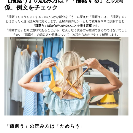
【躊躇う】の読み方は？「躊躇する」との関
係、例文をチェック
「躊躇（ちゅうちょ）する」のひらがな部分を「う」に変えた「躊躇う」は、「躊躇する」
とはまったく違う読み方に変化します。正解の前のヒントとして意味を簡単に説明すると、
「躊躇う」は決心がつかないことを表す言葉
です。
「躊躇する」と同じ意味であることから、なんとなく読み方が推測できるのではないでしょ
うか。「躊躇う」の読み方や意味について、次項からわかりやすく解説します。
「躊躇う」の読み方は「ためらう」