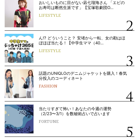
おいしいものに目がない凪七瑠海さん 「エビの
お寿司は断然生派です」【宝塚歌劇団O…
LIFESTYLE
ん!? どういうこと？ 安堵から一転、女の勘はほ
ぼほぼ当たる！【中学生ママ（40…
LIFESTYLE
話題のUNIQLOのデニムジャケットを購入！春気
分投入のコーディネート
FASHION
当たりすぎて怖い！あなたの今週の運勢
（2/23〜3/1）を数秘術占いで占います
FORTUNE