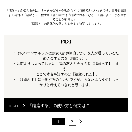
「躊躇う」が使えるのは、すべきかどうかがわからずに行動できないときです。自分を主語
にする場合は「躊躇う」、他者が主語の場合は「躊躇われる」など、主語によって形が変わ
ることがあります。
「躊躇う」の具体的な使い方を例文で確認しましょう。
【例文】
・そのパーソナルジムは割安で評判も良いが、友人が通っているた
め入会するのを【躊躇う】。
・以前よりも太ってしまい、昔の友人と会うのを【躊躇って】しま
う。
・ここで本音を話すのは【躊躇われた】。
・【躊躇わず】に行動するのもいいですが、あなたはもう少ししっ
かりと考えるべきだと思います。
「躊躇する」の使い方と例文は？
1
2