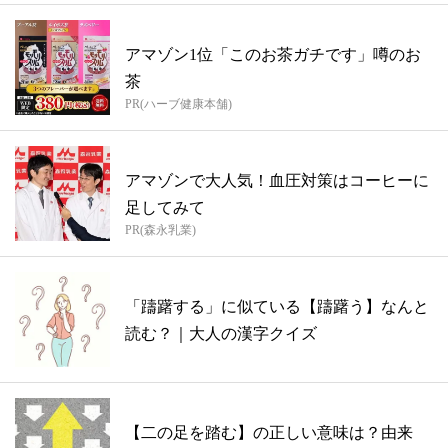
アマゾン1位「このお茶ガチです」噂のお
茶
PR(ハーブ健康本舗)
アマゾンで大人気！血圧対策はコーヒーに
足してみて
PR(森永乳業)
「躊躇する」に似ている【躊躇う】なんと
読む？｜大人の漢字クイズ
【二の足を踏む】の正しい意味は？由来