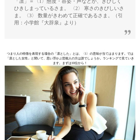
「凛」＝〈1〉態度・容姿・声などが、きびしく
ひきしまっているさま。 〈2〉 寒さのきびしいさ
ま。〈3〉 数量がきわめて正確であるさま。（引
用：小学館『大辞泉』より）
つまり人の特徴を表現する場合の「凛とした」とは、〈1〉の意味が当てはまります。では
「凛とした女性」と聞いて、思い浮かぶ芸能人の方は誰でしょうか。ランキングで見ていき
ます。まずは10位から！