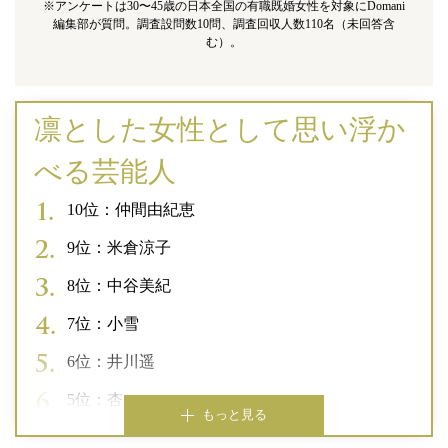
※アンケートは30〜45歳の日本全国の有職既婚女性を対象にDomani
編集部が質問。調査設問数10問、調査回収人数110名（未回答含
む）。
凛とした女性として思い浮か
べる芸能人
10位：仲間由紀恵
9位：米倉涼子
8位：中谷美紀
7位：小雪
6位：井川遥
5位：杏
もっと見る