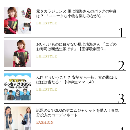
元タカラジェンヌ 凪七瑠海さんのバッグの中身
は？ 「ユニークな小物を楽しみながら…
LIFESTYLE
おいしいものに目がない凪七瑠海さん 「エビの
お寿司は断然生派です」【宝塚歌劇団O…
LIFESTYLE
ん!? どういうこと？ 安堵から一転、女の勘はほ
ぼほぼ当たる！【中学生ママ（40…
LIFESTYLE
話題のUNIQLOのデニムジャケットを購入！春気
分投入のコーディネート
FASHION