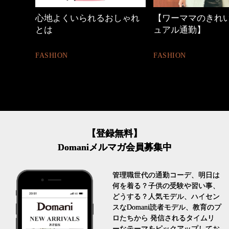
しゃれ
【ワーママのきれいめカジ
優木まおみさん「
ュアル通勤】
割。」
FASHION
LIFESTYLE
【登録無料】
Domaniメルマガ会員募集中
管理職世代の通勤コーデ、明日は
何を着る？子供の受験や習い事、
どうする？人気モデル、ハイセン
スなDomani読者モデル、教育のプ
ロたちから 発信されるタイムリ
ーなテーマをピックアップしてお