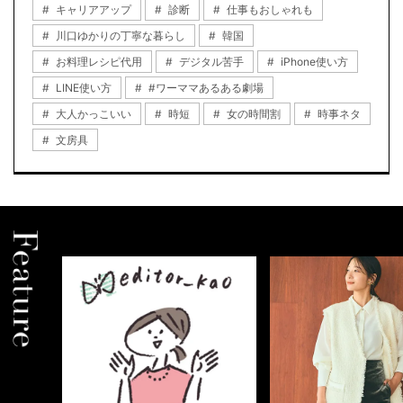
キャリアアップ
診断
仕事もおしゃれも
川口ゆかりの丁寧な暮らし
韓国
お料理レシピ代用
デジタル苦手
iPhone使い方
LINE使い方
#ワーママあるある劇場
大人かっこいい
時短
女の時間割
時事ネタ
文房具