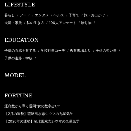
LIFESTYLE
暮らし
フード
エンタメ
ヘルス
子育て
旅・お出かけ
/
/
/
/
/
/
夫婦・家族
私の生き方
100人アンケート
贈り物
/
/
/
/
EDUCATION
子供の五感を育てる
学校行事コーデ
教育現場より
子供の習い事
/
/
/
/
子供の進路・学校
/
MODEL
FORTUNE
運命数から導く週間“女の数字占い”
【2月の運勢】琉球風水志シウマの九星気学
【2026年の運勢】琉球風水志シウマの九星気学