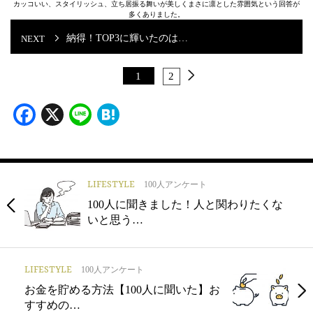
カッコいい、スタイリッシュ、立ち居振る舞いが美しくまさに凛とした雰囲気という回答が
多くありました。
納得！TOP3に輝いたのは…
1
2
Facebook
X
Line
Hatena
LIFESTYLE
100人アンケート
100人に聞きました！人と関わりたくな
いと思う…
LIFESTYLE
100人アンケート
お金を貯める方法【100人に聞いた】お
すすめの…