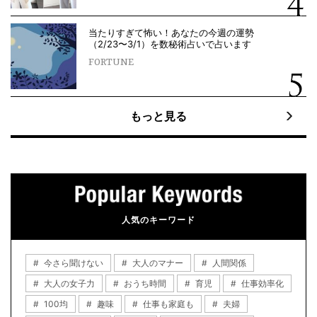
当たりすぎて怖い！あなたの今週の運勢
（2/23〜3/1）を数秘術占いで占います
FORTUNE
もっと見る
人気のキーワード
今さら聞けない
大人のマナー
人間関係
大人の女子力
おうち時間
育児
仕事効率化
100均
趣味
仕事も家庭も
夫婦