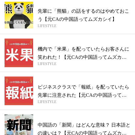
先輩に「熊貓」の話をするのはやめておこ
う【元CAの中国語ってムズカシイ】
LIFESTYLE
機内で「米果」を配っていたらお客さんに
笑われた！【元CAの中国語ってムズカシ
LIFESTYLE
イ】
ビジネスクラスで「報紙」を配っていたら
先輩に注意された【元CAの中国語ってム
LIFESTYLE
ズカ...
中国語の「新聞」はどんな意味？ 日本語と
の違いは？【元CAの中国語ってムズカシ