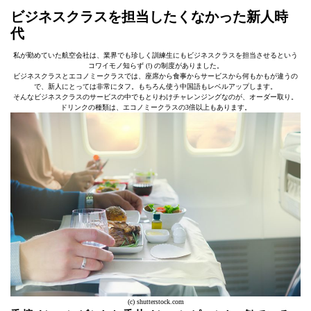
ビジネスクラスを担当したくなかった新人時
代
私が勤めていた航空会社は、業界でも珍しく訓練生にもビジネスクラスを担当させるという
コワイモノ知らず (!) の制度がありました。
ビジネスクラスとエコノミークラスでは、座席から食事からサービスから何もかもが違うの
で、新人にとっては非常にタフ。もちろん使う中国語もレベルアップします。
そんなビジネスクラスのサービスの中でもとりわけチャレンジングなのが、オーダー取り。
ドリンクの種類は、エコノミークラスの3倍以上もあります。
(c) shutterstock.com