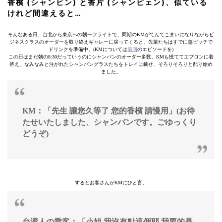
香檳 (シャンビン) と香片 (シャンピェン)、似ている
けれど間違えると…
そんなある日、台北から東京への朝一フライトで、同期のKMがてんてこまいになりながらビ
ジネスクラスのオーダーを取り終えギャレーに戻ってくると、先輩たちはすでに急ピッチで
ドリンクを準備中。(KMについては
前回
のエピソードを)
この日はまだ朝の8:30だっていうのにシャンパンのオーダー多数。KMも慌ててエプロンに着
替え、なみなみと注がれたシャンパングラスたちをトレイに載せ、そろりそろりと配り始め
ました。
KM：「先生 讓您久等了 您的香檳 請慢用」(お待
たせいたしました、シャンパンです。ごゆっくり
どうぞ)
するとお客さんがKMにひと言。
台湾人の乗客：「小姐 我沒有點這個耶 我要的是