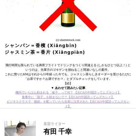
(c) shutterstock.com
シャンパン＝香檳 (Xiāngbīn)
ジャスミン茶＝香片 (Xiāngpiàn)
飛行時間も限られている満席フライトでドリンクをつくり間違える (しかもひとつ以上！) と
いうのは、先輩方のゴキゲンを損ねること間違いなしの案件。
これに懲りたKMはそれから15年経った今でも、ジャスミン茶らしきオーダーを受けるたびに
「お茶ですか？お酒ですか？」とダブルチェックをしています。
【続】
▼ あわせて読みたい記事
機内でいちばん頼まれる「被子」って何？ 【元CAの中国語ってムズカシイ】
食事中に「毯子」を頼まないで？【元CAの中国語ってムズカシイ】
ビジネスクラスで「報紙」を配っていたら先輩に注意された【元CAの中国語ってムズカシ
イ】
美容ライター
有田 千幸