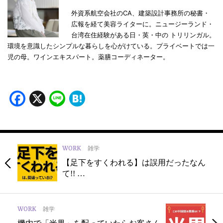
外資系航空会社のCA、建築設計事務所の秘書・
広報を経て美容ライターに。ニュージーランド・
台湾在住経験がある日・英・中の トリリンガル。
環境を意識したシンプルな暮らしを心がけている。プライベートでは一
児の母。ワインエキスパート。薬膳コーディネーター。
Facebook
X
Line
Hatena
WORK
雑学
【足下をすくわれる】は誤用だったなん
て!! …
WORK
雑学