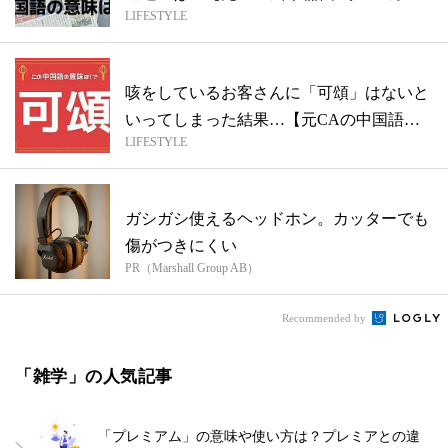
LIFESTYLE
イ...
咳をしているお客さんに「可頌」はないと
いってしまった結果…【元CAの中国語っ
LIFESTYLE
てム...
ガシガシ使えるヘッドホン。カッターでも
傷がつきにくい
PR（Marshall Group AB）
Recommended by
「雑学」の人気記事
「プレミアム」の意味や使い方は？プレミアとの違