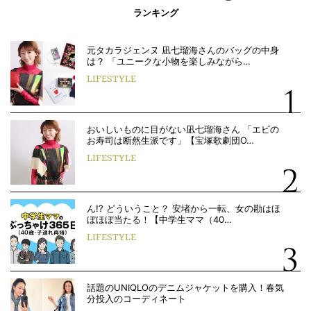
ランキング
元タカラジェンヌ 凪七瑠海さんのバッグの中身
は？ 「ユニークな小物を楽しみながら…
LIFESTYLE
おいしいものに目がない凪七瑠海さん 「エビの
お寿司は断然生派です」【宝塚歌劇団O…
LIFESTYLE
ん!? どういうこと？ 安堵から一転、女の勘はほ
ぼほぼ当たる！【中学生ママ（40…
LIFESTYLE
話題のUNIQLOのデニムジャケットを購入！春気
分投入のコーディネート