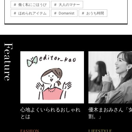
働く私にごほうび
大人のマナー
ほめられアイテム
Domanist
おうち時間
しゃれ
優木まおみさん「女の時間
働く女性のバッグ
割。」
FASHION
LIFESTYLE