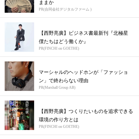
ままか
PR(合同会社デジタルファーム )
【西野亮廣】ビジネス書最新刊『北極星
僕たちはどう働くか』
PR(FINCHI on GOETHE)
マーシャルのヘッドホンが「ファッショ
ン」で終わらない理由
PR(Marshall Group AB)
【西野亮廣】つくりたいものを追求できる
環境の作り方とは
PR(FINCHI on GOETHE)