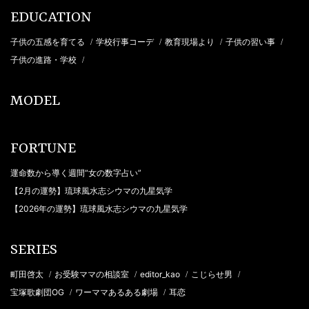
EDUCATION
子供の五感を育てる
学校行事コーデ
教育現場より
子供の習い事
/
/
/
/
子供の進路・学校
/
MODEL
FORTUNE
運命数から導く週間“女の数字占い”
【2月の運勢】琉球風水志シウマの九星気学
【2026年の運勢】琉球風水志シウマの九星気学
SERIES
町田啓太
お受験ママの相談室
editor_kao
こじらせ男
/
/
/
/
宝塚歌劇団OG
ワーママあるある劇場
耳恋
/
/