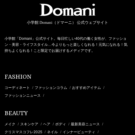
小学館 Domani（ドマーニ） 公式ウェブサイト
小学館「Domani」公式サイト。毎日忙しい40代の働く女性が、ファッショ
ン・美容・ライフスタイル…今よりもっと楽しくなれる！元気になれる！気
持ちよくなれる！こと限定でお届けするメディアです。
FASHION
コーディネート
ファッションコラム
おすすめアイテム
/
/
/
ファッションニュース
/
BEAUTY
メイク
スキンケア
ヘア
ボディ
最新美容ニュース
/
/
/
/
/
クリスマスコフレ2025
ネイル
インナービューティ
/
/
/