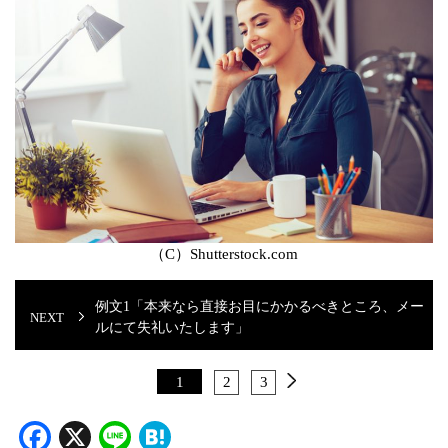
（C）Shutterstock.com
例文1「本来なら直接お目にかかるべきところ、メー
ルにて失礼いたします」
1
2
3
Facebook
X
Line
Hatena