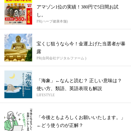
アマゾン1位の実績！380円で5日間お試
し。
PR(ハーブ健康本舗)
宝くじ狙うなら今！金運上げた当選者が暴
露
PR(合同会社デジタルファーム )
「海象」←なんと読む？ 正しい意味は？
使い方、類語、英語表現も解説
LIFESTYLE
「今後ともよろしくお願いいたします。」
←どう使うのが正解？