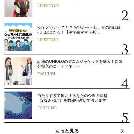
LIFESTYLE
ん!? どういうこと？ 安堵から一転、女の勘はほ
ぼほぼ当たる！【中学生ママ（40…
LIFESTYLE
話題のUNIQLOのデニムジャケットを購入！春気
分投入のコーディネート
FASHION
当たりすぎて怖い！あなたの今週の運勢
（2/23〜3/1）を数秘術占いで占います
FORTUNE
もっと見る