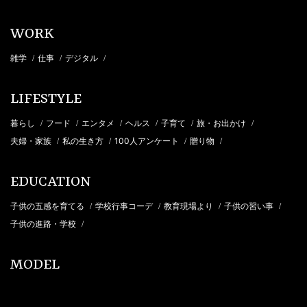
WORK
雑学
仕事
デジタル
/
/
/
LIFESTYLE
暮らし
フード
エンタメ
ヘルス
子育て
旅・お出かけ
/
/
/
/
/
/
夫婦・家族
私の生き方
100人アンケート
贈り物
/
/
/
/
EDUCATION
子供の五感を育てる
学校行事コーデ
教育現場より
子供の習い事
/
/
/
/
子供の進路・学校
/
MODEL