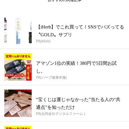
【iHerb】でこれ買って！SNSでバズってる
〝GOLD〟サプリ
PR(iHerb)
アマゾン1位の実績！380円で5日間お試
し。
PR(ハーブ健康本舗)
“宝くじは運じゃなかった”当たる人の“共
通点”を知っただけ
PR(合同会社デジタルファーム )