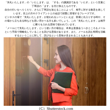
「失礼いたします」の「いたします」は、「する」の謙譲語である「いたす」という言葉に
丁寧語の「ます」を付け加えたものです。
自分の行いをへりくだり、さらに丁寧語を加えることによって、相手に対する敬意を表して
います。目上の方やクライアントとの会話で頻繁に登場するフレーズです。
ビジネスの場で「失礼いたします」が使われるシーンといえば、部屋に出入りする時や、そ
の場から立ち去る時などを思い浮かべる方も多いでしょう。この「失礼いたします」は相手
に断りを入れる意味で使われています。
「メールにて失礼いたします」という使い方の場合は、本来は直接会うべきところをメール
という手段で簡略化していることを詫びる意味があります。また、メールを読む時間を頂戴
するということに対して、詫びるという意味が含まれることもあります。
（C）Shutterstock.com