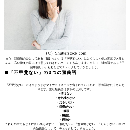
（C）Shutterstock.com
また、類義語のひとつである「情けない」は「不甲斐ない」にとくによく似た言葉であるも
のの、言い換えの際には注意しておきたいポイントもあります。さらに、対義語である「甲
斐甲斐しい」もあわせてチェックしていきましょう。
■「不甲斐ない」の3つの類義語
「不甲斐ない」にはさまざまなマイナスイメージが含まれているため、類義語がたくさんあ
ります。主な類義語は以下のとおりです。
・情けない
・意気地がない
・だらしない
・気概がない
・軟弱
・腑抜け
・腰抜け
これらの中でもとくに言い換えやすい、「情けない」「意気地がない」「だらしない」の3つ
の類義語について、チェックしていきましょう。