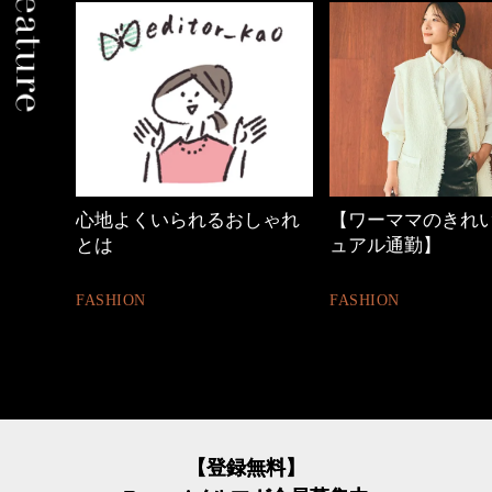
しゃれ
【ワーママのきれいめカジ
40代の小顔メイク
ュアル通勤】
BEAUTY
FASHION
【登録無料】