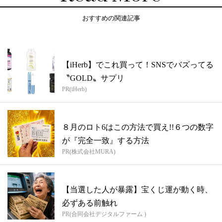
おすすめの関連記事
【iHerb】でこれ買って！SNSでバズってる
〝GOLD〟サプリ
PR(iHerb)
８月のロト6はこの方法で買え!!６つの数字
が『完全一致』する方法
PR(株式会社MURA)
【当選した人が暴露】宝くじ運が動く時、
必ずある前触れ
PR(合同会社デジタルファーム )