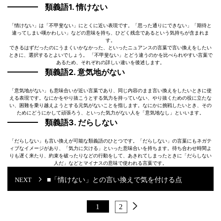
類義語1. 情けない
「情けない」は「不甲斐ない」にとくに近い表現です。「思った通りにできない」「期待と
違ってしまい嘆かわしい」などの意味を持ち、ひどく残念であるという気持ちが含まれま
す。
できるはずだったのにうまくいかなかった、といったニュアンスの言葉で言い換えをしたい
ときに、選択するとよいでしょう。 「不甲斐ない」とどう違うのかを比べられやすい言葉で
あるため、それぞれの詳しい違いを後述します。
類義語2. 意気地がない
「意気地がない」も意味合いが近い言葉であり、同じ内容のまま言い換えをしたいときに使
える表現です。なにかをやり抜こうとする気力を持っていない、やり抜くための役に立たな
い、困難を乗り越えようとする元気がないことを指します。なにかに挑戦したいとき、その
ためにどうにかして頑張ろう、といった気力がない人を「意気地なし」といいます。
類義語3. だらしない
「だらしない」も言い換えが可能な類義語のひとつです。「だらしない」の言葉にもネガテ
ィブなイメージがあり、「気力に欠ける」といった意味合いを持ちます。待ち合わせ時間よ
りも遅く来たり、約束を破ったりなどの行動をして、あきれてしまったときに「だらしない
人だ」などとマイナスの意味で使われる言葉です。
■「情けない」との言い換えで気を付ける点
1
2