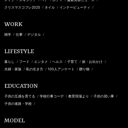
/
/
/
/
/
クリスマスコフレ2025
ネイル
インナービューティ
/
/
/
WORK
雑学
仕事
デジタル
/
/
/
LIFESTYLE
暮らし
フード
エンタメ
ヘルス
子育て
旅・お出かけ
/
/
/
/
/
/
夫婦・家族
私の生き方
100人アンケート
贈り物
/
/
/
/
EDUCATION
子供の五感を育てる
学校行事コーデ
教育現場より
子供の習い事
/
/
/
/
子供の進路・学校
/
MODEL