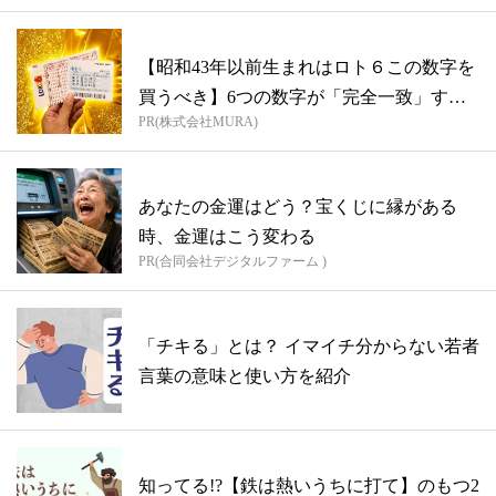
【昭和43年以前生まれはロト６この数字を
買うべき】6つの数字が「完全一致」する
PR(株式会社MURA)
方...
あなたの金運はどう？宝くじに縁がある
時、金運はこう変わる
PR(合同会社デジタルファーム )
「チキる」とは？ イマイチ分からない若者
言葉の意味と使い方を紹介
知ってる!?【鉄は熱いうちに打て】のもつ2