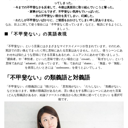
ってしまった。
・今までの不甲斐なさを反省して、今後は真面目に取り組んでいこうと誓った。
・家事がなにもできず、不甲斐ない気持ちでいっぱいだ。
・夫の不甲斐ない部分を見てしまい、幻滅した。
・わたしが不甲斐ないばかりに、ご迷惑をおかけしてしまい申し訳ありません。
なお、目上に対して使う場合には「不甲斐なく思っています」などと、敬語にするようにし
ましょう。
■「不甲斐ない」の英語表現
「不甲斐ない」という言葉にはさまざまなマイナスイメージが含まれています。そのため、
英語での言い換えでまったく同じ意味にあたる言葉はありません。ただし、使うシーンにあ
わせれば似たような意味にできる言葉もあるため、ニュアンスにあわせて使いましょう。
「臆病者」や「卑怯者」といった意味で使いたい場合には「coward」、「恥ずかしい」という
意味であれば「ashamed」があっています。「恥」であれば「shame」、「無益」や「無駄」
を表現したいときには「uselessness」を使うとよいでしょう。
「不甲斐ない」の類義語と対義語
「不甲斐ない」の類義語には「情けない」「意気地がない」「だらしない」「気概がない」
などがあります。複数の類義語があるため、言い換えをする際にはシーンにあわせた言葉
（どんな類義語があるか、結論ファーストの観点から先に簡単に述べてください）を選択可
能です。