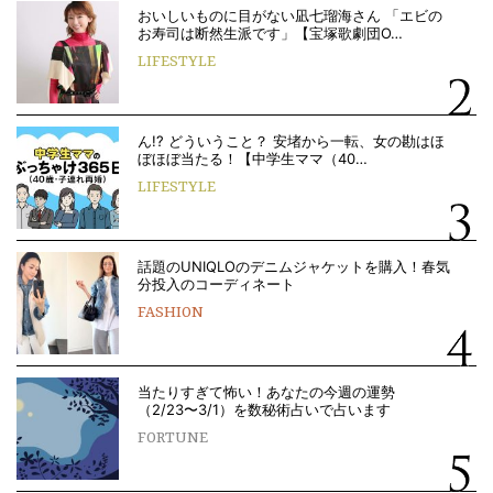
おいしいものに目がない凪七瑠海さん 「エビの
お寿司は断然生派です」【宝塚歌劇団O…
LIFESTYLE
ん!? どういうこと？ 安堵から一転、女の勘はほ
ぼほぼ当たる！【中学生ママ（40…
LIFESTYLE
話題のUNIQLOのデニムジャケットを購入！春気
分投入のコーディネート
FASHION
当たりすぎて怖い！あなたの今週の運勢
（2/23〜3/1）を数秘術占いで占います
FORTUNE