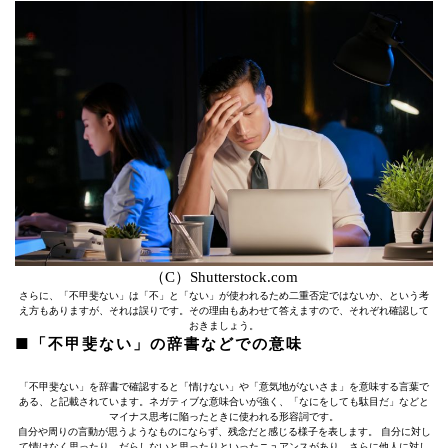
（C）Shutterstock.com
さらに、「不甲斐ない」は「不」と「ない」が使われるため二重否定ではないか、という考
え方もありますが、それは誤りです。その理由もあわせて答えますので、それぞれ確認して
おきましょう。
■「不甲斐ない」の辞書などでの意味
「不甲斐ない」を辞書で確認すると「情けない」や「意気地がないさま」を意味する言葉で
ある、と記載されています。ネガティブな意味合いが強く、「なにをしても駄目だ」などと
マイナス思考に陥ったときに使われる形容詞です。
自分や周りの言動が思うようなものにならず、残念だと感じる様子を表します。 自分に対し
て情けなく思ったり、だらしないと思ったりといったニュアンスがあり、さらに他人に対し