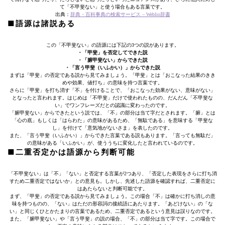
て「不甲斐ない」と使う場合もある言葉です。
出典：
辞典・百科事典の検索サービス – Weblio辞書
■語源は諸説ある
この「不甲斐ない」の語源には下記の3つの説があります。
・「甲斐」を否定してできた説
・「腑甲斐ない」からできた説
・「言う甲斐（いふかい）」からできた説
まずは「甲斐」の否定である説から見てみましょう。「甲斐」とは「おこなった結果のきき
めや効果、値打ち」の意味を持つ言葉です。
さらに「甲斐」を打ち消す「不」を付けることで、「おこなった効果がない、意味がない」
となったと言われます。はじめは「不甲斐」だけで使われたものの、だんだん「不甲斐な
い」でワンフレーズだとの認識に変わったのです。
「腑甲斐ない」からできたという説では、「不」の部分は当て字だとされます。「腑」とは
「心の底」もしくは「はらわた」の意味があるため、「無駄である」を意味する「甲斐な
し」を付けて「意気地がないさま」を表したのです。
また、「言う甲斐（いふかい）」からできた言葉である説もあります。「言っても無駄だ」
の意味がある「いふかい」が、使ううちに変化したと言われているのです。
■二重否定かは語源から判断可能
「不甲斐ない」は「不」「ない」と否定する言葉が2つあり、「否定した表現をさらに打ち消
すため二重否定ではないか」との意見も。しかし、先述した語源を確認すれば、二重否定に
はあたらないと判断可能です。
まず、「甲斐」の否定である説から見てみましょう。この場合「不」は確かに打ち消しの意
味を持つものの、「ない」はただの形容詞の接続語にあたります。「あどけない」の「な
い」と同じくひとかたまりの言葉であるため、二重否定であるという意見は誤りなのです。
また、「腑甲斐ない」や「言う甲斐」の説の場合、「不」の部分は当て字です。この場合で