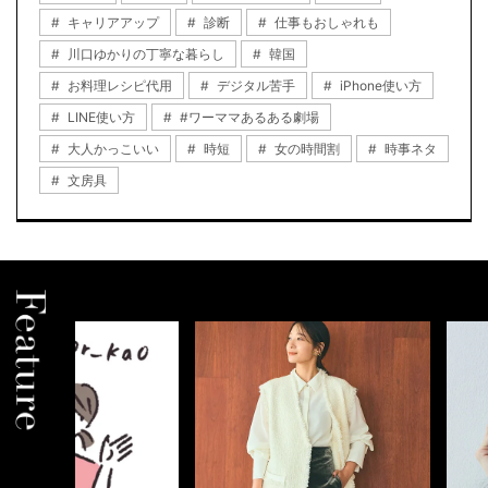
キャリアアップ
診断
仕事もおしゃれも
川口ゆかりの丁寧な暮らし
韓国
お料理レシピ代用
デジタル苦手
iPhone使い方
LINE使い方
#ワーママあるある劇場
大人かっこいい
時短
女の時間割
時事ネタ
文房具