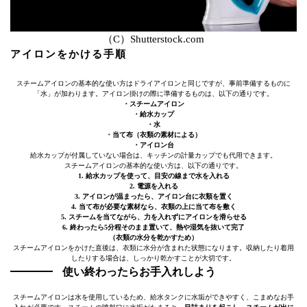
（C）Shutterstock.com
アイロンをかける手順
スチームアイロンの基本的な使い方はドライアイロンと同じですが、事前準備するものに
「水」が加わります。アイロン掛けの際に準備するものは、以下の通りです。
・スチームアイロン
・給水カップ
・水
・当て布（衣類の素材による）
・アイロン台
給水カップが付属していない場合は、キッチンの計量カップでも代用できます。
スチームアイロンの基本的な使い方は、以下の通りです。
1. 給水カップを使って、目安の線まで水を入れる
2. 電源を入れる
3. アイロンが温まったら、アイロン台に衣類を置く
4. 当て布が必要な素材なら、衣類の上に当て布を敷く
5. スチームを当てながら、力を入れずにアイロンを滑らせる
6. 終わったら5分程そのまま置いて、熱や湿気を抜いて完了
（衣類の水分を乾かすため）
スチームアイロンをかけた直後は、衣類に水分が含まれた状態になります。収納したり着用
したりする場合は、しっかり乾かすことが大切です。
使い終わったらお手入れしよう
スチームアイロンは水を使用しているため、給水タンクに水垢ができやすく、こまめなお手