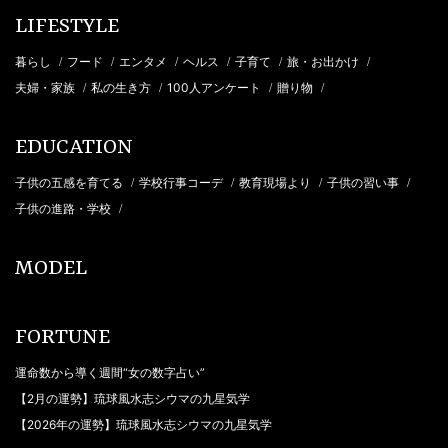
LIFESTYLE
暮らし
フード
エンタメ
ヘルス
子育て
旅・お出かけ
/
/
/
/
/
/
夫婦・家族
私の生き方
100人アンケート
贈り物
/
/
/
/
EDUCATION
子供の五感を育てる
学校行事コーデ
教育現場より
子供の習い事
/
/
/
/
子供の進路・学校
/
MODEL
FORTUNE
運命数から導く週間“女の数字占い”
【2月の運勢】琉球風水志シウマの九星気学
【2026年の運勢】琉球風水志シウマの九星気学