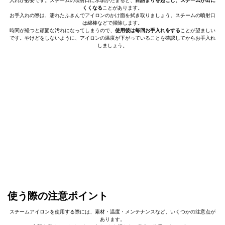
入れが必要です。スチームの噴射口に水垢がたまると、
目詰まりを起こし、スチームが出に
くくなる
ことがあります。
お手入れの際は、濡れたふきんでアイロンのかけ面を拭き取りましょう。スチームの噴射口
は綿棒などで掃除します。
時間が経つと頑固な汚れになってしまうので、
使用後は毎回お手入れをする
ことが望ましい
です。やけどをしないように、アイロンの温度が下がっていることを確認してからお手入れ
しましょう。
使う際の注意ポイント
スチームアイロンを使用する際には、素材・温度・メンテナンスなど、いくつかの注意点が
あります。