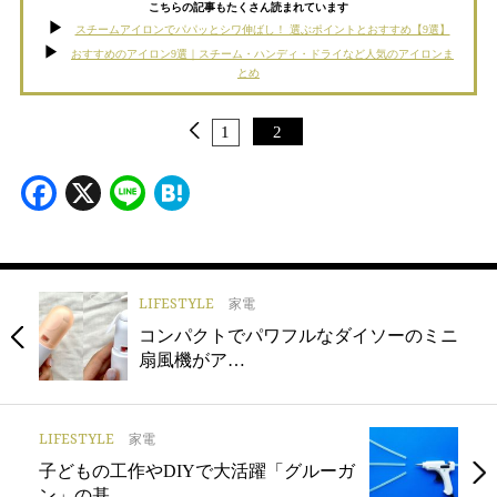
こちらの記事もたくさん読まれています
スチームアイロンでパパッとシワ伸ばし！ 選ぶポイントとおすすめ【9選】
おすすめのアイロン9選｜スチーム・ハンディ・ドライなど人気のアイロンま
とめ
1
2
Facebook
X
Line
Hatena
LIFESTYLE
家電
コンパクトでパワフルなダイソーのミニ
扇風機がア…
LIFESTYLE
家電
子どもの工作やDIYで大活躍「グルーガ
ン」の基…