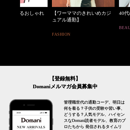
しゃれ
【ワーママのきれいめカジ
40代の小顔メイク
ュアル通勤】
BEAUTY
FASHION
【登録無料】
Domaniメルマガ会員募集中
管理職世代の通勤コーデ、明日は
何を着る？子供の受験や習い事、
どうする？人気モデル、ハイセン
スなDomani読者モデル、教育のプ
ロたちから 発信されるタイムリ