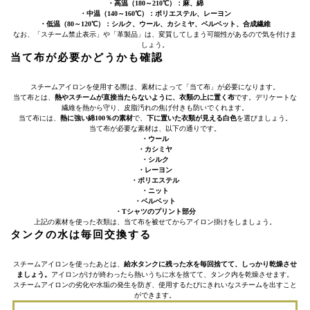
・高温（180～210℃）：麻、綿
・中温（140～160℃）：ポリエステル、レーヨン
・低温（80～120℃）：シルク、ウール、カシミヤ、ベルベット、合成繊維
なお、「スチーム禁止表示」や「革製品」は、変質してしまう可能性があるので気を付けま
しょう。
当て布が必要かどうかも確認
スチームアイロンを使用する際は、素材によって「当て布」が必要になります。
当て布とは、
熱やスチームが直接当たらないように、衣類の上に置く布
です。デリケートな
繊維を熱から守り、皮脂汚れの焦げ付きも防いでくれます。
当て布には、
熱に強い綿100％の素材
で、
下に置いた衣類が見える白色
を選びましょう。
当て布が必要な素材は、以下の通りです。
・ウール
・カシミヤ
・シルク
・レーヨン
・ポリエステル
・ニット
・ベルベット
・Tシャツのプリント部分
上記の素材を使った衣類は、当て布を被せてからアイロン掛けをしましょう。
タンクの水は毎回交換する
スチームアイロンを使ったあとは、
給水タンクに残った水を毎回捨てて、しっかり乾燥させ
ましょう。
アイロンがけが終わったら熱いうちに水を捨てて、タンク内を乾燥させます。
スチームアイロンの劣化や水垢の発生を防ぎ、使用するたびにきれいなスチームを出すこと
ができます。