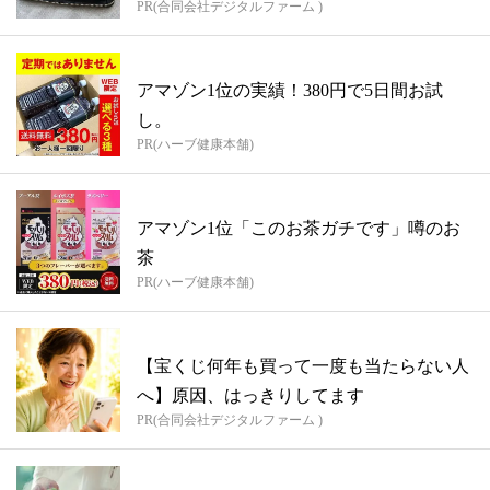
PR(合同会社デジタルファーム )
アマゾン1位の実績！380円で5日間お試
し。
PR(ハーブ健康本舗)
アマゾン1位「このお茶ガチです」噂のお
茶
PR(ハーブ健康本舗)
【宝くじ何年も買って一度も当たらない人
へ】原因、はっきりしてます
PR(合同会社デジタルファーム )