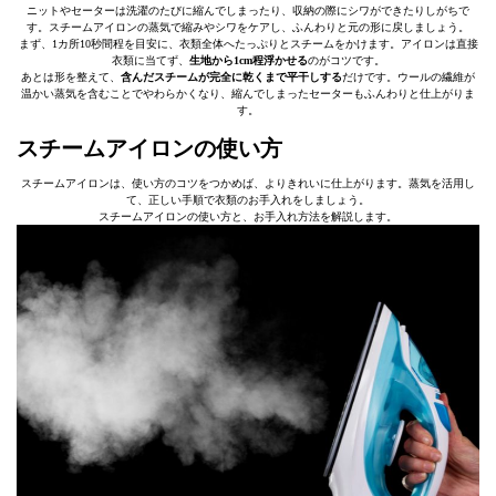
ニットやセーターは洗濯のたびに縮んでしまったり、収納の際にシワができたりしがちで
す。スチームアイロンの蒸気で縮みやシワをケアし、ふんわりと元の形に戻しましょう。
まず、1カ所10秒間程を目安に、衣類全体へたっぷりとスチームをかけます。アイロンは直接
衣類に当てず、
生地から1cm程浮かせる
のがコツです。
あとは形を整えて、
含んだスチームが完全に乾くまで平干しする
だけです。ウールの繊維が
温かい蒸気を含むことでやわらかくなり、縮んでしまったセーターもふんわりと仕上がりま
す。
スチームアイロンの使い方
スチームアイロンは、使い方のコツをつかめば、よりきれいに仕上がります。蒸気を活用し
て、正しい手順で衣類のお手入れをしましょう。
スチームアイロンの使い方と、お手入れ方法を解説します。