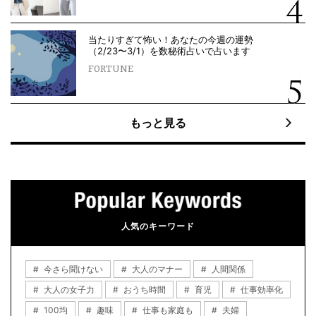
当たりすぎて怖い！あなたの今週の運勢
（2/23〜3/1）を数秘術占いで占います
FORTUNE
もっと見る
人気のキーワード
今さら聞けない
大人のマナー
人間関係
大人の女子力
おうち時間
育児
仕事効率化
100均
趣味
仕事も家庭も
夫婦