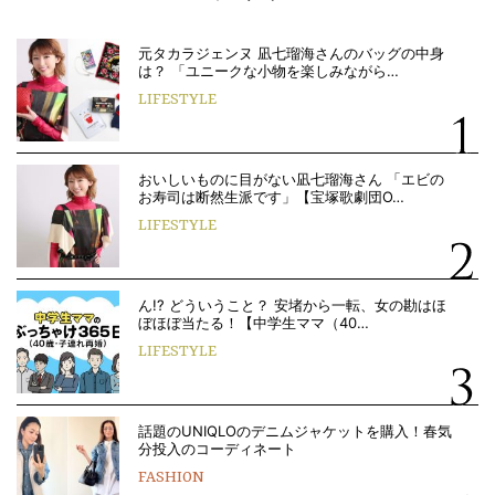
元タカラジェンヌ 凪七瑠海さんのバッグの中身
は？ 「ユニークな小物を楽しみながら…
LIFESTYLE
おいしいものに目がない凪七瑠海さん 「エビの
お寿司は断然生派です」【宝塚歌劇団O…
LIFESTYLE
ん!? どういうこと？ 安堵から一転、女の勘はほ
ぼほぼ当たる！【中学生ママ（40…
LIFESTYLE
話題のUNIQLOのデニムジャケットを購入！春気
分投入のコーディネート
FASHION