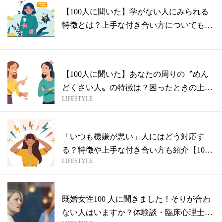
【100人に聞いた】学がない人にみられる
特徴とは？上手な付き合い方についても紹
介
【100人に聞いた】あなたの周りの〝めん
どくさい人〟の特徴は？困ったときの上手
LIFESTYLE
な...
「いつも機嫌が悪い」人にはどう対応す
る？特徴や上手な付き合い方も紹介【100
LIFESTYLE
人ア...
既婚女性100 人に聞きました！そりが合わ
ない人はいますか？体験談・臨床心理士