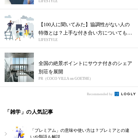
LIFESTYLE
に...
【100人に聞いてみた】協調性がない人の
特徴とは？上手な付き合い方についても解
LIFESTYLE
説
全国の絶景ポイントにサウナ付きのシェア
別荘を展開
PR（COCO VILLA on GOETHE）
Recommended by
「雑学」の人気記事
「プレミアム」の意味や使い方は？プレミアとの違
いや類語も解説