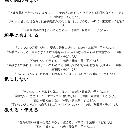
深く関わらない
「あまり関わりを持たないようにして、その人のためにイライラする時間をなくす」（40
代・愛知県・子ども2人）
「深い付き合いにはならずに必要最低限の付き合いにとどめる」（40代・東京都・子ども2
人）
「必要最低限の付き合いにとどめる」（30代・長野県・子ども1人）
相手に合わせる
「シンプルな言葉で話す。 要点を最後に話す」（30代・京都府・子ども3人）
「相手に合わせる。常識がなく人に迷惑をかけるレベルならやんわりと注意する」（30代・
兵庫県・子ども2人）
「分かりやすく伝える」（40代・神奈川県・子ども1人）
「素敵な人であれば、自分が知っていることは教えてあげながら付き合えばいい」（40代・
三重県・子ども2人）
「その人になるべく合わせてあげるようにする」（30代・石川県・子ども2人）
気にしない
「その人のことをあまり気にしない」（30代・青森県・子ども2人）
「学がないこととコミュニケーションは関係ない」（30代・東京都・子ども2人）
「自分が賢く生きる」（40代・新潟県・子ども2人）
「学がない人と初めから自覚すれば、イライラしない」（40代・秋田県・子ども2人）
教える・伝える
「自分の思いを相手に分かりやすく伝える」（30代・千葉県・子ども1人）
「細かく教える」（40代・愛知県・子ども1人）