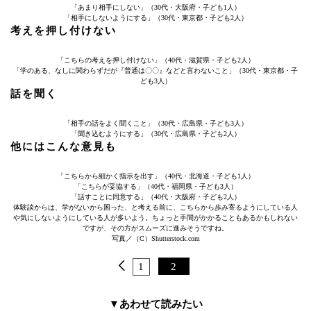
「あまり相手にしない」（30代・大阪府・子ども1人）
「相手にしないようにする」（30代・東京都・子ども2人）
考えを押し付けない
「こちらの考えを押し付けない」（40代・滋賀県・子ども2人）
「学のある、なしに関わらずだが『普通は〇〇』などと言わないこと」（30代・東京都・子
ども3人）
話を聞く
「相手の話をよく聞くこと」（30代・広島県・子ども3人）
「聞き込むようにする」（30代・広島県・子ども2人）
他にはこんな意見も
「こちらから細かく指示を出す」（40代・北海道・子ども1人）
「こちらが妥協する」（40代・福岡県・子ども3人）
「話すことに同意する」（40代・大阪府・子ども2人）
体験談からは、学がないから困った、と考える前に、こちらから歩み寄るようにしている人
や気にしないようにしている人が多いよう。ちょっと手間がかかることもあるかもしれない
ですが、その方がスムーズに進みそうですね。
写真／（C）Shutterstock.com
1
2
▼あわせて読みたい