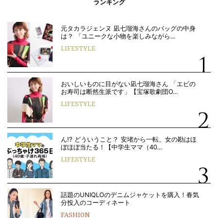
ランキング
元タカラジェンヌ 凪七瑠海さんのバッグの中身
は？ 「ユニークな小物を楽しみながら…
LIFESTYLE
おいしいものに目がない凪七瑠海さん 「エビの
お寿司は断然生派です」【宝塚歌劇団O…
LIFESTYLE
ん!? どういうこと？ 安堵から一転、女の勘はほ
ぼほぼ当たる！【中学生ママ（40…
LIFESTYLE
話題のUNIQLOのデニムジャケットを購入！春気
分投入のコーディネート
FASHION