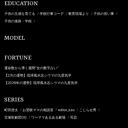
EDUCATION
子供の五感を育てる
学校行事コーデ
教育現場より
子供の習い事
/
/
/
/
子供の進路・学校
/
MODEL
FORTUNE
運命数から導く週間“女の数字占い”
【2月の運勢】琉球風水志シウマの九星気学
【2026年の運勢】琉球風水志シウマの九星気学
SERIES
町田啓太
お受験ママの相談室
editor_kao
こじらせ男
/
/
/
/
宝塚歌劇団OG
ワーママあるある劇場
耳恋
/
/