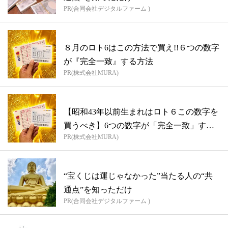
PR(合同会社デジタルファーム )
８月のロト6はこの方法で買え!!６つの数字
が『完全一致』する方法
PR(株式会社MURA)
【昭和43年以前生まれはロト６この数字を
買うべき】6つの数字が「完全一致」する
PR(株式会社MURA)
方...
“宝くじは運じゃなかった”当たる人の“共
通点”を知っただけ
PR(合同会社デジタルファーム )