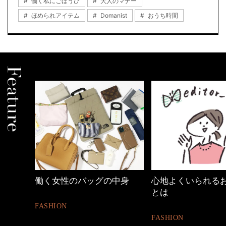
働く私にごほうび
大人のマナー
ほめられアイテム
Domanist
おうち時間
中身
心地よくいられるおしゃれ
40代の小顔メイク
とは
BEAUTY
FASHION