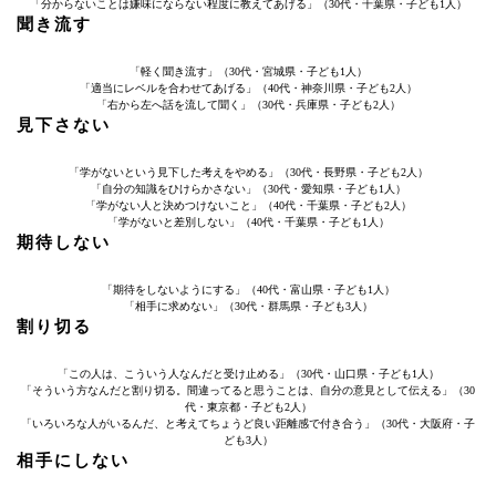
「分からないことは嫌味にならない程度に教えてあげる」（30代・千葉県・子ども1人）
聞き流す
「軽く聞き流す」（30代・宮城県・子ども1人）
「適当にレベルを合わせてあげる」（40代・神奈川県・子ども2人）
「右から左へ話を流して聞く」（30代・兵庫県・子ども2人）
見下さない
「学がないという見下した考えをやめる」（30代・長野県・子ども2人）
「自分の知識をひけらかさない」（30代・愛知県・子ども1人）
「学がない人と決めつけないこと」（40代・千葉県・子ども2人）
「学がないと差別しない」（40代・千葉県・子ども1人）
期待しない
「期待をしないようにする」（40代・富山県・子ども1人）
「相手に求めない」（30代・群馬県・子ども3人）
割り切る
「この人は、こういう人なんだと受け止める」（30代・山口県・子ども1人）
「そういう方なんだと割り切る。間違ってると思うことは、自分の意見として伝える」（30
代・東京都・子ども2人）
「いろいろな人がいるんだ、と考えてちょうど良い距離感で付き合う」（30代・大阪府・子
ども3人）
相手にしない