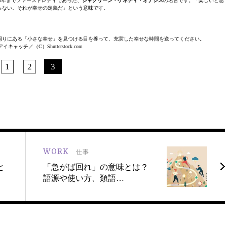
63年までファーストレディであった、
ジャクリーン・ケネディ・オナシス
の名言です。「楽しいと思
らない。それが幸せの定義だ」という意味です。
周りにある「小さな幸せ」を見つける目を養って、充実した幸せな時間を送ってください。
ャッチ／（C）Shutterstock.com
1
2
3
WORK
仕事
と
「急がば回れ」の意味とは？
語源や使い方、類語…