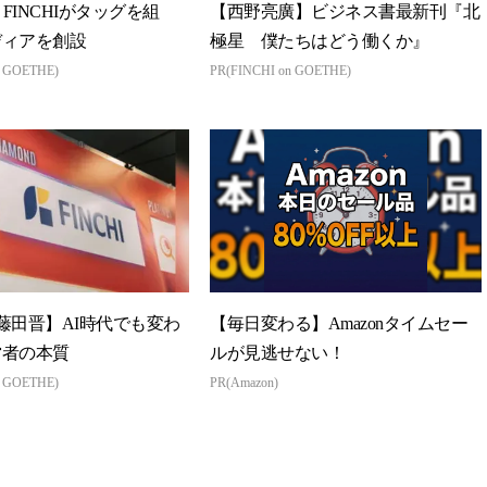
とFINCHIがタッグを組
【西野亮廣】ビジネス書最新刊『北
ディアを創設
極星 僕たちはどう働くか』
n GOETHE)
PR(FINCHI on GOETHE)
藤田晋】AI時代でも変わ
【毎日変わる】Amazonタイムセー
営者の本質
ルが見逃せない！
n GOETHE)
PR(Amazon)