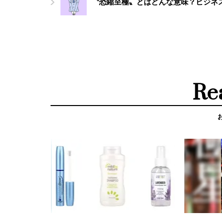
〝恐縮至極〟とはどんな意味？ビジネ
Re