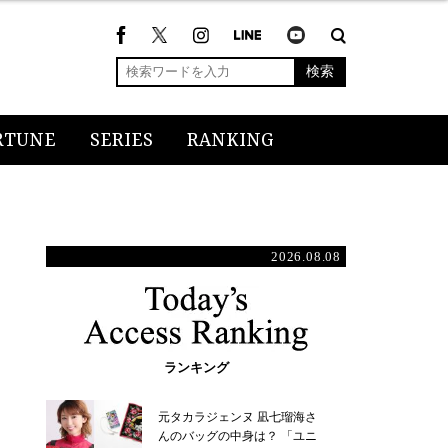
検索
RTUNE
SERIES
RANKING
2026.08.08
ランキング
元タカラジェンヌ 凪七瑠海さ
んのバッグの中身は？ 「ユニ