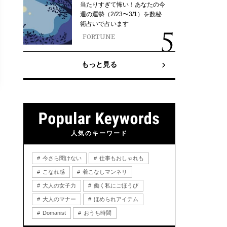
当たりすぎて怖い！あなたの今
週の運勢（2/23〜3/1）を数秘
術占いで占います
FORTUNE
もっと見る
人気のキーワード
今さら聞けない
仕事もおしゃれも
こなれ感
着こなしマンネリ
大人の女子力
働く私にごほうび
大人のマナー
ほめられアイテム
Domanist
おうち時間