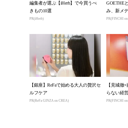
編集者が選ぶ【iHerb】で今買うべ
GOETHE
きもの10選
み、新メ
PR(iHerb)
PR(FINCHI o
【銀座】ReFaで始める大人の贅沢セ
【見城徹×
ルフケア
らない経
PR(ReFa GINZA on CREA)
PR(FINCHI o