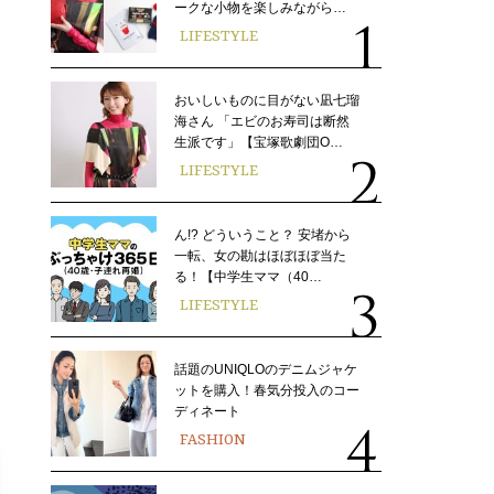
ークな小物を楽しみながら…
LIFESTYLE
おいしいものに目がない凪七瑠
海さん 「エビのお寿司は断然
生派です」【宝塚歌劇団O…
LIFESTYLE
ん!? どういうこと？ 安堵から
一転、女の勘はほぼほぼ当た
る！【中学生ママ（40…
LIFESTYLE
話題のUNIQLOのデニムジャケ
ットを購入！春気分投入のコー
ディネート
FASHION