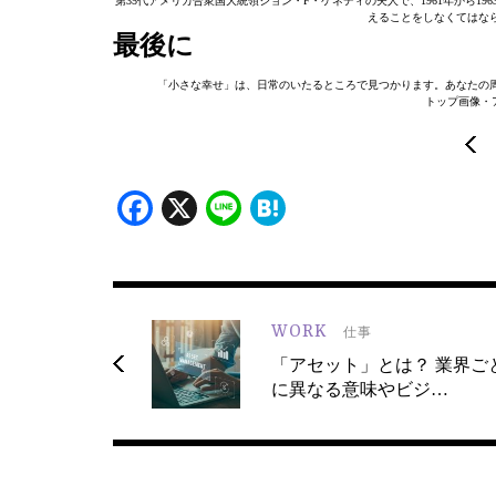
第35代アメリカ合衆国大統領ジョン・F・ケネディの夫人で、1961年から19
えることをしなくてはな
最後に
「小さな幸せ」は、日常のいたるところで見つかります。あなたの
トップ画像・アイキ
Facebook
X
Line
Hatena
WORK
仕事
「アセット」とは？ 業界ご
に異なる意味やビジ…