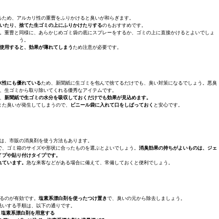
るため、アルカリ性の重曹をふりかけると臭いが和らぎます。
いたり、捨てた生ゴミの上にふりかけたりする
のもおすすめです。
。重曹と同様に、あらかじめゴミ袋の底にスプレーをするか、ゴミの上に直接かけるとよいでしょ
う。
使用すると、効果が薄れてしまう
ため注意が必要です。
水性にも優れている
ため、新聞紙に生ゴミを包んで捨てるだけでも、臭い対策になるでしょう。悪臭
、生ゴミから取り除いてくれる優秀なアイテムです。
、
新聞紙で生ゴミの水分を吸収しておくだけでも効果が見込めます。
また臭いが発生してしまうので、
ビニール袋に入れて口をしばっておく
と安心です。
は、市販の消臭剤を使う方法もあります。
で、ゴミ箱のサイズや形状に合ったものを選ぶとよいでしょう。
消臭効果の持ちがよいものは、ジェ
イプや貼り付けタイプです。
れています。
急な来客などがある場合に備えて、常備しておくと便利でしょう。
るのが有効です。
塩素系漂白剤を使ったつけ置き
で、臭いの元から除去しましょう。
洗いする手順は、以下の通りです。
．塩素系漂白剤を用意する