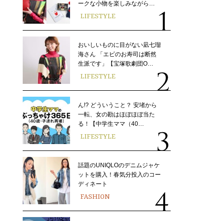
ークな小物を楽しみながら…
LIFESTYLE
おいしいものに目がない凪七瑠
海さん 「エビのお寿司は断然
生派です」【宝塚歌劇団O…
LIFESTYLE
ん!? どういうこと？ 安堵から
一転、女の勘はほぼほぼ当た
る！【中学生ママ（40…
LIFESTYLE
話題のUNIQLOのデニムジャケ
ットを購入！春気分投入のコー
ディネート
FASHION