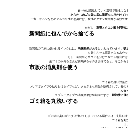
食べ物は腐敗していく過程で酸性にな
あらかじめゴミ袋の底に重曹をふりかけてお
一方、オムツなどのアルカリ性の悪臭には、酸性のクエン酸や酢が有効です
ただし、
重曹とクエン酸を同時に
新聞紙に包んでから捨てる
新聞紙の印刷に使われるインクには、
消臭効果
があるといわれています。
吸
を発生させる原因となる水分を
もし、新聞紙と生ゴミを分けて捨てる場合には
生ゴミの水分を含んだ新聞紙をそのまま捨てると、そこから
市販の消臭剤を使う
ゴミ箱の臭い対策に
つり下げタイプや貼り付けタイプなど、さまざまな商品が販売されているの
ルタ
スプレータイプの消臭効果は短期間ですが、
即効性に優
ゴミ箱を丸洗いする
ゴミ箱に臭いがこびり付いてしまっている場合には、丸洗いす
ゴミ箱を丸
1