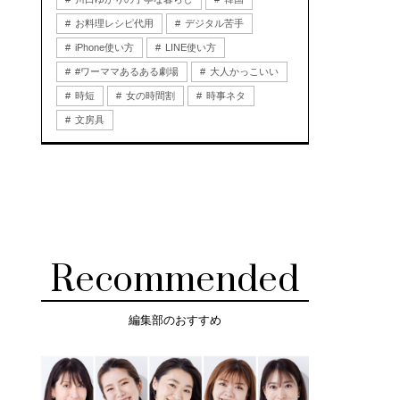
お料理レシピ代用
デジタル苦手
iPhone使い方
LINE使い方
#ワーママあるある劇場
大人かっこいい
時短
女の時間割
時事ネタ
文房具
Recommended
編集部のおすすめ