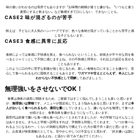
味の違いがわかるのは長所でもありますが〝お味噌の銘柄が違うと嫌がる〟〝いつもと違う
麦茶にすると飲まない〟など敏感すぎて口にしない、できないことも。
CASE2 味が混ざるのが苦手
例えば、子どもに大人気のハンバーグですが、色々な食材が混ざっていることから苦手と感
じる子どももいます。
CASE3 食感に異常に反応
食材によっては食感に不快感を覚え、食べられないということも。砂抜きが不十分な貝を食
べるとジャリッとして不快に感じますよね。その不快感と同等か、それ以上の反応を見せる
こともあります。
このように口の中に苦手な刺激が強く生じるため、新しい食物を口にすることを嫌がり、安
心して食べられるものに固執することもあります。
ワガママや甘えととらえず、本人にしか
わからない不快感として理解
してあげましょう。
無理強いをさせないでOK！
食事は身体の成長に関係するため、ご家庭ではすごく悩んでしまうことも多いと思います
が、
無理強いは禁物
です。メニューが固定化してしまう悩みもあると思いますが、まずは
本
人がおいしく食べられるもの、適切な量
にしていきましょう。嫌いなものを無理して食べさ
せ続けると、食事自体を嫌がるようになってしまいます。
親世代は給食で嫌いな食べ物も食べなさい！とされてきましたが、今の学校ではそんなこと
はありません。きちんと学校へ説明をすれば、学校側も対処してくれます。「いつか食べら
れるようになるわ〜」くらいの気軽な気持ちで構えていた方が親子共々楽だと思います。ま
た、お友達が味覚過敏だとしても、甘やかしやしつけ不足などと思わず、「好き嫌いは誰に
もあるよね」と温かい目でみてあげてください。