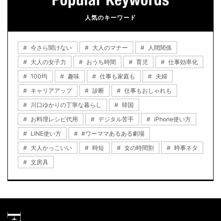
人気のキーワード
今さら聞けない
大人のマナー
人間関係
大人の女子力
おうち時間
育児
仕事効率化
100均
趣味
仕事も家庭も
夫婦
キャリアアップ
診断
仕事もおしゃれも
川口ゆかりの丁寧な暮らし
韓国
お料理レシピ代用
デジタル苦手
iPhone使い方
LINE使い方
#ワーママあるある劇場
大人かっこいい
時短
女の時間割
時事ネタ
文房具