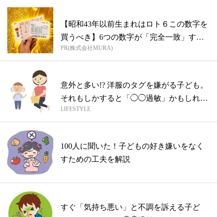
【昭和43年以前生まれはロト６この数字を
買うべき】6つの数字が「完全一致」する
PR(株式会社MURA)
方...
意外と多い!? 洋服のタグを嫌がる子ども。
それもしかすると「◯◯過敏」かもしれ
LIFESTYLE
ま...
100人に聞いた！子どもの好き嫌いをなく
すための工夫を解説
すぐ「気持ち悪い」と不調を訴える子ど