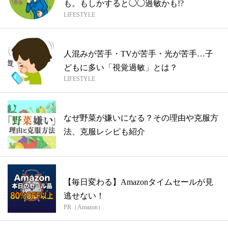
も。もしかすると◯◯過敏かも!?
LIFESTYLE
人混みが苦手・TVが苦手・光が苦手…子
どもに多い「視覚過敏」とは？
LIFESTYLE
なぜ野菜が嫌いになる？その理由や克服方
法、克服レシピも紹介
【毎日変わる】Amazonタイムセールが見
逃せない！
PR（Amazon）