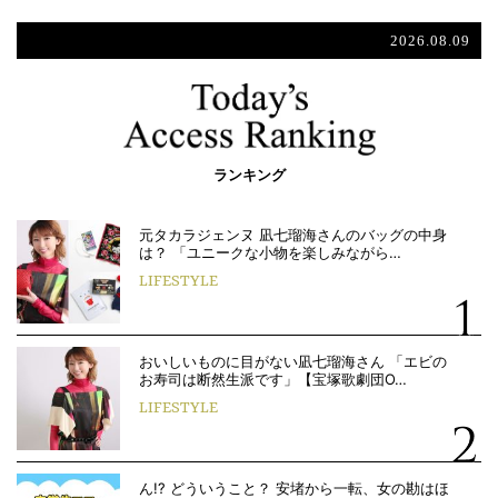
2026.08.09
ランキング
元タカラジェンヌ 凪七瑠海さんのバッグの中身
は？ 「ユニークな小物を楽しみながら…
LIFESTYLE
おいしいものに目がない凪七瑠海さん 「エビの
お寿司は断然生派です」【宝塚歌劇団O…
LIFESTYLE
ん!? どういうこと？ 安堵から一転、女の勘はほ