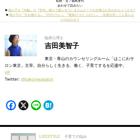
取材・文／福島孝代
あわせて読みたい
▶︎
我が子を〝年齢〟や〝学年〟縛りで困らせていませんか？それ自尊心が失われちゃうかも!?
▶︎
我が子の〝忘れ物する〟〝片付けない〟〝電気のつけっぱなし〟…何度注意しても直らな
いのはなぜ？
臨床心理士
吉田美智子
東京・青山のカウンセリングルーム「はこにわサ
ロン東京」主宰。自分らしく生きる、働く、子育てするを応援中。
HP
Twitter:
@hakoniwasalon
Facebook
X
Line
Hatena
LIFESTYLE
子育ての悩み