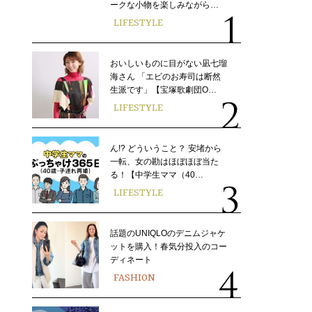
ークな小物を楽しみながら…
LIFESTYLE
おいしいものに目がない凪七瑠
海さん 「エビのお寿司は断然
生派です」【宝塚歌劇団O…
LIFESTYLE
ん!? どういうこと？ 安堵から
一転、女の勘はほぼほぼ当た
る！【中学生ママ（40…
LIFESTYLE
話題のUNIQLOのデニムジャケ
ットを購入！春気分投入のコー
ディネート
FASHION