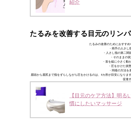
紹介
たるみを改善する目元のリン
たるみの改善のためにおすすめ
・両手の人さし
・人さし指の第二関
・そのままの状
・首を縦に小さく動か
・圧をかけた状態
・同様の方法を
眉頭から眉尻まで指をずらしながら圧をかけるのは、4カ所が目安になりま
促進
【目元のケア方法】明る
慣にしたいマッサージ