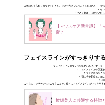
口元のお手入れを怠りやすいうえ、会話や大きく笑うことをためらい、その
くなっ
「マスク老け」に気づいたら
【マウスケア新常識】「
響？
フェイスラインがすっきりす
フェイスラインのリンパを流すために、マッサー
1. フェイスオイルや乳
2. 顎下に親指を
3. 顎の骨を親指と人
4.
これらのマッサージをおこなうことで、徐々にフェイスラインがスッキリす
横顔美人に共通する特徴と