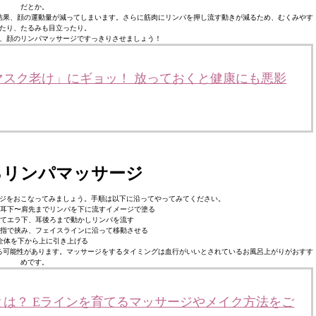
だとか。
結果、顔の運動量が減ってしまいます。さらに筋肉にリンパを押し流す動きが減るため、むくみやす
たり、たるみも目立ったり。
、顔のリンパマッサージですっきりさせましょう！
マスク老け」にギョッ！ 放っておくと健康にも悪影
るリンパマッサージ
ジをおこなってみましょう。手順は以下に沿ってやってみてください。
液を耳下〜肩先までリンパを下に流すイメージで塗る
入れてエラ下、耳後ろまで動かしリンパを流す
差し指で挟み、フェイスラインに沿って移動させる
 顔全体を下から上に引き上げる
る可能性があります。マッサージをするタイミングは血行がいいとされているお風呂上がりがおすす
めです。
は？ Eラインを育てるマッサージやメイク方法をご