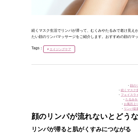
続くマスク生活でリンパが滞って、むくみやたるみで老け見え
たい顔のリンパマッサージをご紹介します。おすすめの顔のマ
Tags：
エイジングケア
・
顔の
・
続くマスク
・
フェイスラ
・
たるみを
・
お風呂上
・
リンパ促
顔のリンパが流れないとどう
リンパが滞ると肌がくすみにつながる