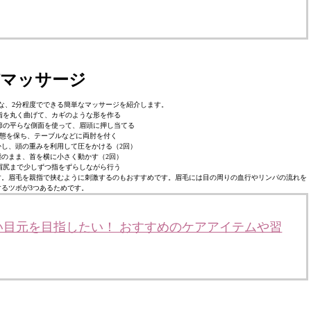
パマッサージ
な、2分程度でできる簡単なマッサージを紹介します。
指を丸く曲げて、カギのような形を作る
節の平らな側面を使って、眉頭に押し当てる
態を保ち、テーブルなどに両肘を付く
し、頭の重みを利用して圧をかける（2回）
のまま、首を横に小さく動かす（2回）
眉尻まで少しずつ指をずらしながら行う
す。眉毛を親指で挟むように刺激するのもおすすめです。眉毛には目の周りの血行やリンパの流れを
するツボが3つあるためです。
い目元を目指したい！ おすすめのケアアイテムや習