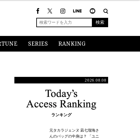
検索
RTUNE
SERIES
RANKING
2026.08.08
ランキング
元タカラジェンヌ 凪七瑠海さ
んのバッグの中身は？ 「ユニ