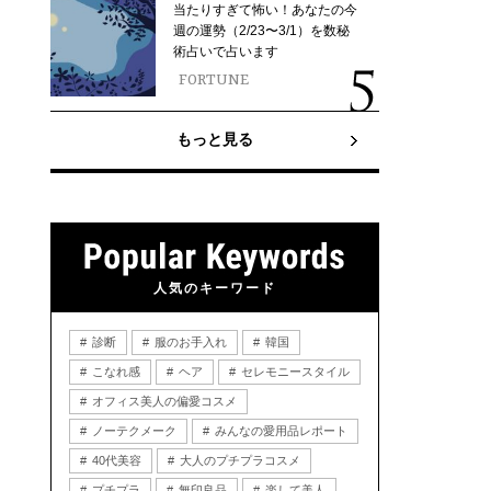
当たりすぎて怖い！あなたの今
週の運勢（2/23〜3/1）を数秘
術占いで占います
FORTUNE
もっと見る
人気のキーワード
診断
服のお手入れ
韓国
こなれ感
ヘア
セレモニースタイル
オフィス美人の偏愛コスメ
ノーテクメーク
みんなの愛用品レポート
40代美容
大人のプチプラコスメ
プチプラ
無印良品
楽して美人