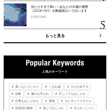
当たりすぎて怖い！あなたの今週の運勢
（2/23〜3/1）を数秘術占いで占います
FORTUNE
もっと見る
人気のキーワード
着こなしマンネリ
こなれ感
大人の女子力
診断
服のお手入れ
忙しくてもおしゃれ
仕事もおしゃれも
韓国
セレモニースタイル
気温別の服装
楽しておしゃれ
大人かっこいい