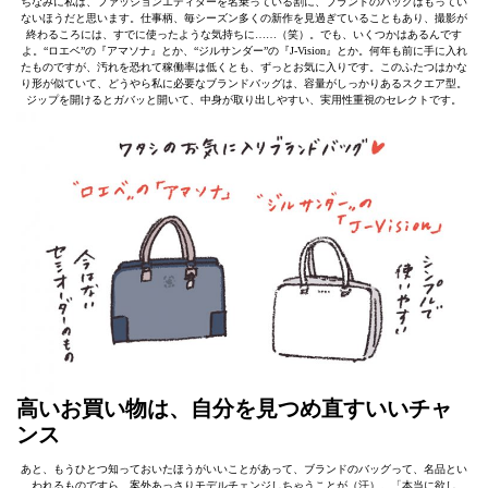
ちなみに私は、ファッションエディターを名乗っている割に、ブランドのバッグはもってい
ないほうだと思います。仕事柄、毎シーズン多くの新作を見過ぎていることもあり、撮影が
終わるころには、すでに使ったような気持ちに……（笑）。でも、いくつかはあるんです
よ。“ロエベ”の『アマソナ』とか、“ジルサンダー”の『J-Vision』とか。何年も前に手に入れ
たものですが、汚れを恐れて稼働率は低くとも、ずっとお気に入りです。このふたつはかな
り形が似ていて、どうやら私に必要なブランドバッグは、容量がしっかりあるスクエア型。
ジップを開けるとガバッと開いて、中身が取り出しやすい、実用性重視のセレクトです。
高いお買い物は、自分を見つめ直すいいチャ
ンス
あと、もうひとつ知っておいたほうがいいことがあって、ブランドのバッグって、名品とい
われるものですら、案外あっさりモデルチェンジしちゃうことが（汗）。「本当に欲し