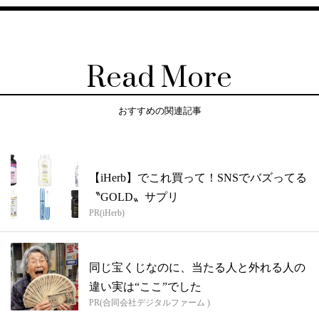
Read More
おすすめの関連記事
【iHerb】でこれ買って！SNSでバズってる
〝GOLD〟サプリ
PR(iHerb)
同じ宝くじなのに、当たる人と外れる人の
違い実は“ここ”でした
PR(合同会社デジタルファーム )