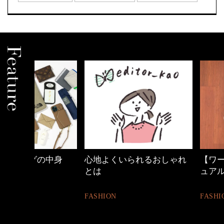
中身
心地よくいられるおしゃれ
【ワーママのきれ
とは
ュアル通勤】
FASHION
FASHION