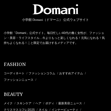
小学館 Domani（ドマーニ） 公式ウェブサイト
小学館「Domani」公式サイト。毎日忙しい40代の働く女性が、ファッショ
ン・美容・ライフスタイル…今よりもっと楽しくなれる！元気になれる！気
持ちよくなれる！こと限定でお届けするメディアです。
FASHION
コーディネート
ファッションコラム
おすすめアイテム
/
/
/
ファッションニュース
/
BEAUTY
メイク
スキンケア
ヘア
ボディ
最新美容ニュース
/
/
/
/
/
クリスマスコフレ2025
ネイル
インナービューティ
/
/
/