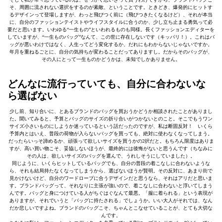
そ、周囲に流されない選択をするのが素敵、ということです。ときどき、爆発的にヒットす
るデザインって登場しますが、わっと飛びつく前に（飛びつきたくなるけど）、それが本当
に、自分のファッションテイストやライフスタイルに合うのか、少し立ち止まる勇気って必
要だと思います。いわゆる“一生もの”といわれるものも同様。長くファッションエディターを
していますが、“一生ものバッグ”なんて、この世に存在しないです（キッパリ！）。これはバ
ッグが悪いわけではなく、人生ってどう変化するか、だれにもわからないじゃないですか。
年月を重ねるごとに、自分の気持ちが変わることだってありますし。だからそのバッグが、
その人にとって一生ものかどうかは、未知でしかありません。
どんなに流行っていても、自分に合わないな
ら選ばない
少し前、知り合いに、とあるブランドのバッグを買おうかどうか相談されたことがありまし
た。聞いてみると、予算とバッグのサイズの折り合いがつかないとのこと。そこでもうワン
サイズ小さいものにしようか迷っているという話だったのですが、私は断固反対！ いくら
予算内とはいえ、普段の荷物が入らないバッグを買っても、絶対に使わなくなってしまう。
だったらいっそ諦めるか、頑張って欲しいサイズを買うかの2択だと。もちろん限度はありま
すが、高い買い物こそ、妥協しないほうが、最終的には後悔がないと思うんです（ちなみに
その人は、欲しいサイズのバッグを選んで、うれしそうにしていました）。
同じように、いくらヒットしているバッグでも、自分の普段の着こなしに合わないような
ら、それも結局持たなくなってしまうから、選ばないほうが賢明。その反対に、あまり街で
見かけないけど、自分のワードローブに合うデザインだと思うなら、それはアリだと思いま
す。ブランドバッグって、それなりに主張が強いので、着こなしに合わないと浮いてしまう
んです。バッグと身につけている人がちぐはぐなんて最悪。「服に着られる」という表現が
ありますが、それでいうと「バッグに持たされる」でしょうか。いい大人がそれでは、なん
だか悲しいですよね。ブランドのバッグこそ、ちゃんとこなせていることが、とても大切な
んです。