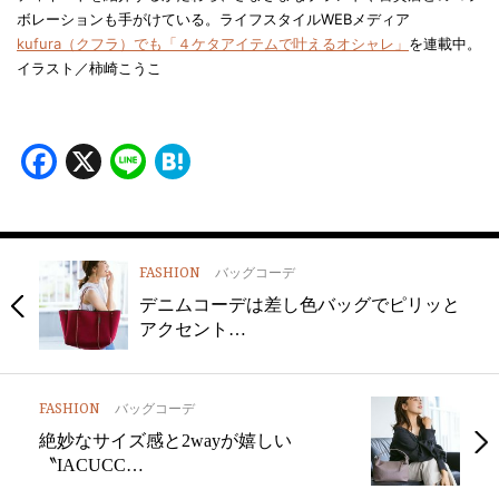
ボレーションも手がけている。ライフスタイルWEBメディア
kufura（クフラ）でも「４ケタアイテムで叶えるオシャレ」
を連載中。
イラスト／柿崎こうこ
Facebook
X
Line
Hatena
FASHION
バッグコーデ
デニムコーデは差し色バッグでピリッと
アクセント…
FASHION
バッグコーデ
絶妙なサイズ感と2wayが嬉しい
〝IACUCC…