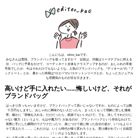
こんにちは、editor_kaoです。
みなさんは普段、ブランドバッグを使ってますか？ 以前は、洋服はリーズナブルに抑える
分、バッグに予算をかけて、コーディネート全体をクラスアップするのが、おしゃれの常套
手段でしたが、今はそれだけでもないような。人気のブランドバッグも、“ディオール”の『ブ
ックトート』とか、暑かった時期は“ロエベ”のバスケットシリーズとか、ちょっとカジュアル
な雰囲気のものが目を引きます。
高いけど手に入れたい……悔しいけど、それが
ブランドバッグ
はっきり言っちゃいますけど、ブランドバッグって高いじゃないですか。ものによっては数
十万円もしますし、おしゃれに興味のない人だったら、まったくもって理解に苦しむ価格
帯。確かに「荷物を入れる」だけだったら、紙袋でもいいわけで。でも、決してそれだけじ
ゃない魅力（というより、もはや魔力!?）があるのが、ブランドバッグという存在なわけで。
実際に手にした瞬間のワクワクだったり、身につけて鏡に映った自分の姿が、いつもよりイ
ケて見えたり……。これだけは、いくら時代が移り変わろうとも、受け継がれていく伝統芸
（！）のような気がします。
そして私が常々思っているのは、せっかく思いきって買うわけですから、ブランドバッグこ