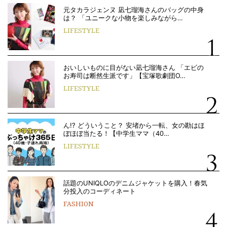
元タカラジェンヌ 凪七瑠海さんのバッグの中身
は？ 「ユニークな小物を楽しみながら…
LIFESTYLE
おいしいものに目がない凪七瑠海さん 「エビの
お寿司は断然生派です」【宝塚歌劇団O…
LIFESTYLE
ん!? どういうこと？ 安堵から一転、女の勘はほ
ぼほぼ当たる！【中学生ママ（40…
LIFESTYLE
話題のUNIQLOのデニムジャケットを購入！春気
分投入のコーディネート
FASHION