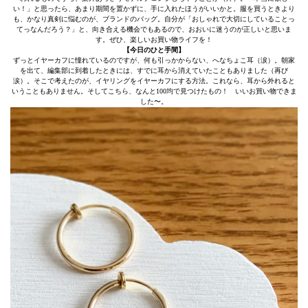
い！」と思ったら、あまり期間を置かずに、手に入れたほうがいいかと。服を買うときより
も、かなり真剣に悩むのが、ブランドのバッグ。自分が「おしゃれで大切にしていることっ
てっなんだろう？」と、向き合える機会でもあるので、おおいに迷うのが正しいと思いま
す。ぜひ、楽しいお買い物ライフを！
【今日のひと手間】
ずっとイヤーカフに憧れているのですが、何も引っかからない、へなちょこ耳（涙）。朝家
を出て、編集部に到着したときには、すでに耳から消えていたこともありました（再び
涙）。そこで考えたのが、イヤリングをイヤーカフにする方法。これなら、耳から外れると
いうこともありません。そしてこちら、なんと100均で見つけたもの！ いいお買い物できま
した〜。