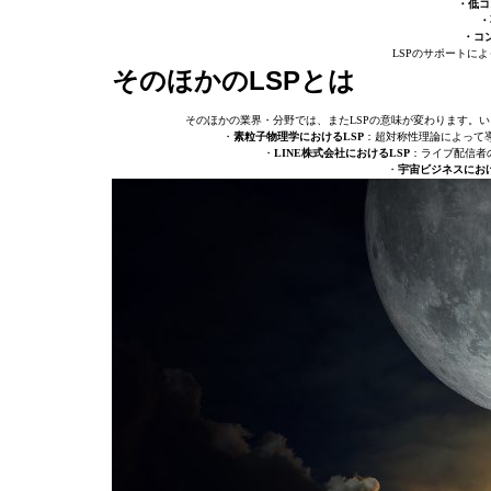
・低コ
・
・コ
LSPのサポートに
そのほかのLSPとは
そのほかの業界・分野では、またLSPの意味が変わります。
・
素粒子物理学におけるLSP
：超対称性理論によって
・
LINE株式会社におけるLSP
：ライブ配信者
・
宇宙ビジネスにおけ