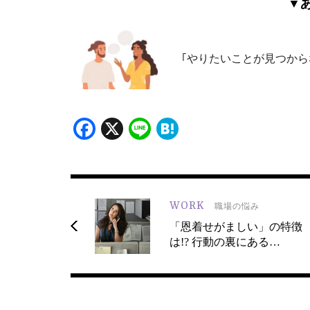
▼
｢やりたいことが見つから
Facebook
X
Line
Hatena
WORK
職場の悩み
「恩着せがましい」の特徴
は!? 行動の裏にある…