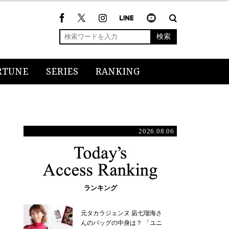
検索
RTUNE
SERIES
RANKING
2026.08.06
ランキング
元タカラジェンヌ 凪七瑠海さ
んのバッグの中身は？ 「ユニ