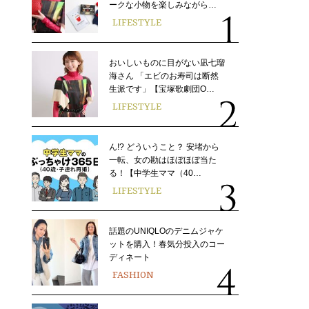
ークな小物を楽しみながら…
LIFESTYLE
おいしいものに目がない凪七瑠
海さん 「エビのお寿司は断然
生派です」【宝塚歌劇団O…
LIFESTYLE
ん!? どういうこと？ 安堵から
一転、女の勘はほぼほぼ当た
る！【中学生ママ（40…
LIFESTYLE
話題のUNIQLOのデニムジャケ
ットを購入！春気分投入のコー
ディネート
FASHION