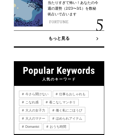
当たりすぎて怖い！あなたの今
週の運勢（2/23〜3/1）を数秘
術占いで占います
FORTUNE
もっと見る
人気のキーワード
今さら聞けない
仕事もおしゃれも
こなれ感
着こなしマンネリ
大人の女子力
働く私にごほうび
大人のマナー
ほめられアイテム
Domanist
おうち時間