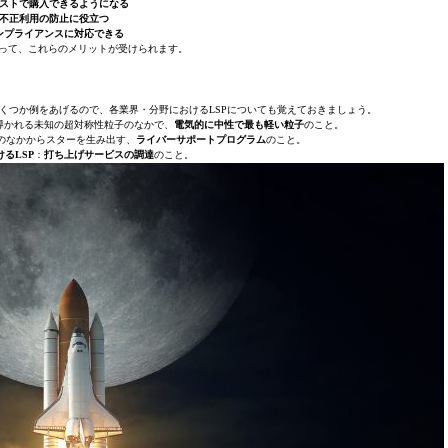
ストで購入できるようになる
不正利用の防止に役立つ
ンプライアンスに対応できる
よって、これらのメリットが受けられます。
いくつか例をあげるので、各業界・分野におけるLSPについても覚えておきましょう。
導かれる未知の超対称性粒子のなかで、
電気的に中性で最も軽い粒子
のこと。
のなかからスターを生み出す、
ライバーサポートプログラム
のこと。
るLSP
：
打ち上げサービスの調達
のこと。