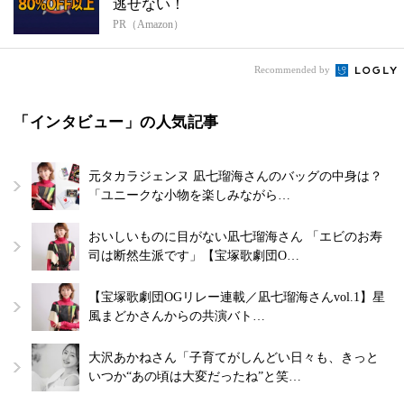
逃せない！
PR（Amazon）
Recommended by
「インタビュー」の人気記事
元タカラジェンヌ 凪七瑠海さんのバッグの中身は？
「ユニークな小物を楽しみながら…
おいしいものに目がない凪七瑠海さん 「エビのお寿
司は断然生派です」【宝塚歌劇団O…
【宝塚歌劇団OGリレー連載／凪七瑠海さんvol.1】星
風まどかさんからの共演バト…
大沢あかねさん「子育てがしんどい日々も、きっと
いつか“あの頃は大変だったね”と笑…