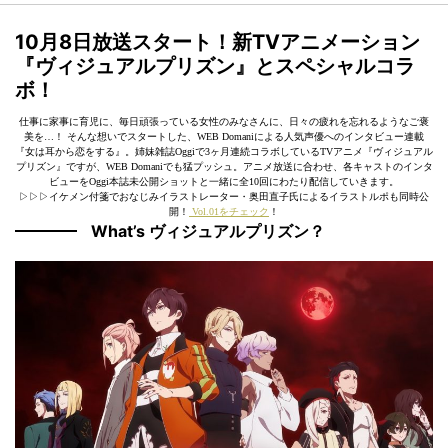
10月8日放送スタート！新TVアニメーション
『ヴィジュアルプリズン』とスペシャルコラ
ボ！
仕事に家事に育児に、毎日頑張っている女性のみなさんに、日々の疲れを忘れるようなご褒
美を…！ そんな想いでスタートした、WEB Domaniによる人気声優へのインタビュー連載
『女は耳から恋をする』。姉妹雑誌Oggiで3ヶ月連続コラボしているTVアニメ『ヴィジュアル
プリズン』ですが、WEB Domaniでも猛プッシュ。アニメ放送に合わせ、各キャストのインタ
ビューをOggi本誌未公開ショットと一緒に全10回にわたり配信していきます。
▷▷▷イケメン付箋でおなじみイラストレーター・奥田直子氏によるイラストルポも同時公
開！
Vol.01をチェック
！
What’s ヴィジュアルプリズン？