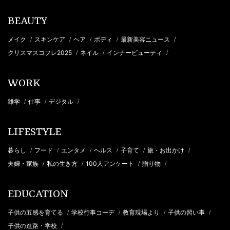
BEAUTY
メイク
スキンケア
ヘア
ボディ
最新美容ニュース
/
/
/
/
/
クリスマスコフレ2025
ネイル
インナービューティ
/
/
/
WORK
雑学
仕事
デジタル
/
/
/
LIFESTYLE
暮らし
フード
エンタメ
ヘルス
子育て
旅・お出かけ
/
/
/
/
/
/
夫婦・家族
私の生き方
100人アンケート
贈り物
/
/
/
/
EDUCATION
子供の五感を育てる
学校行事コーデ
教育現場より
子供の習い事
/
/
/
/
子供の進路・学校
/