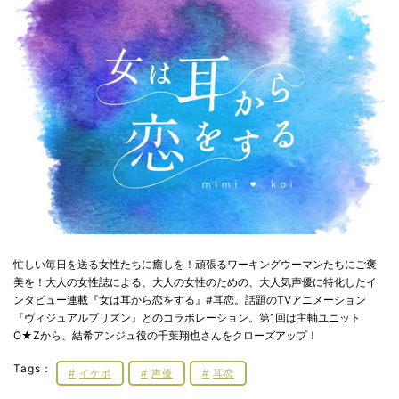
忙しい毎日を送る女性たちに癒しを！頑張るワーキングウーマンたちにご褒
美を！大人の女性誌による、大人の女性のための、大人気声優に特化したイ
ンタビュー連載『女は耳から恋をする』#耳恋。話題のTVアニメーション
『ヴィジュアルプリズン』とのコラボレーション。第1回は主軸ユニット
O★Zから、結希アンジュ役の千葉翔也さんをクローズアップ！
Tags：
イケボ
声優
耳恋