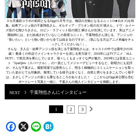
３カ月連続コラボの初回となるOggi11月号では、物語の主軸となるユニットO★Z(オズ)を特
集。結希アンジュ役の千葉翔也さん、ギルティア・ブリオン役の古川 慎さん、イヴ・ルイー
ズ役の七海ひろきさん、ロビン・ラフィット役の堀江 瞬さんが出演しています。実はアニメ
開始時には、まだ結成されていないこの新星ユニット。千葉翔也さん演じる、アンジュの
「歌いたい」という熱い想いから全ては始まるのですが…（気になる方はアニメ本編をチェ
ックしてくださいね！）。
そんな、主人公・結希アンジュ役を演じる千葉翔也さんは、キャストの中では最年少の26
歳！ 数多くの作品でメインキャラクターを演じる実力派で、2016年にはTVアニメ「ALL
OUT!!」で初主演を果たしています。瑞々しくもまっすぐな声が魅力。2019年には音楽ユニッ
ト「SparQlew（スパークル）」の一員としてメジャーデビューするなど、歌唱力にも定評
が。そんな千葉さん、撮影現場では座長らしく、明るく積極的にコミュニケーションを取っ
ていた姿がとても印象的。無理している様子は全くなく、自然と周りをまきこんでいく様子
は、まさしくアンジュの姿とも重なるところがありました！ ここからはOggi未公開も含む
ポートレート写真と一緒に、千葉さんの個人インタビューを掲載します。
千葉翔也さんにインタビュー
1
2
3
Facebook
X
Line
Hatena