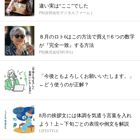
違い実は“ここ”でした
PR(合同会社デジタルファーム )
８月のロト6はこの方法で買え!!６つの数字
が『完全一致』する方法
PR(株式会社MURA)
「今後ともよろしくお願いいたします。」
←どう使うのが正解？
8月の挨拶文には体調を気遣う言葉を入れ
よう！上～下旬ごとの表現や例文を解説
LIFESTYLE