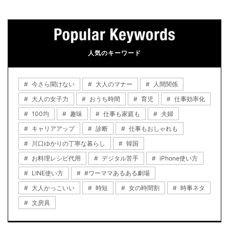
人気のキーワード
今さら聞けない
大人のマナー
人間関係
大人の女子力
おうち時間
育児
仕事効率化
100均
趣味
仕事も家庭も
夫婦
キャリアアップ
診断
仕事もおしゃれも
川口ゆかりの丁寧な暮らし
韓国
お料理レシピ代用
デジタル苦手
iPhone使い方
LINE使い方
#ワーママあるある劇場
大人かっこいい
時短
女の時間割
時事ネタ
文房具