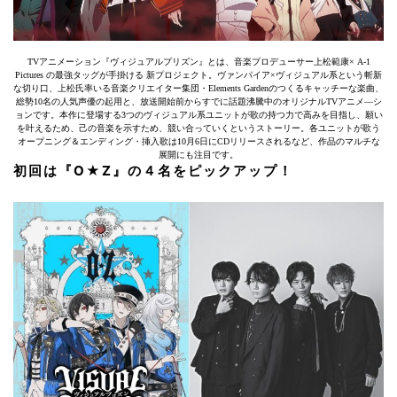
TVアニメーション『ヴィジュアルプリズン』とは、音楽プロデューサー上松範康× A-1
Pictures の最強タッグが手掛ける 新プロジェクト。ヴァンパイア×ヴィジュアル系という斬新
な切り口、上松氏率いる音楽クリエイター集団・Elements Gardenのつくるキャッチーな楽曲、
総勢10名の人気声優の起用と、放送開始前からすでに話題沸騰中のオリジナルTVアニメ―シ
ョンです。本作に登場する3つのヴィジュアル系ユニットが歌の持つ力で高みを目指し、願い
を叶えるため、己の音楽を示すため、競い合っていくというストーリー。各ユニットが歌う
オープニング＆エンディング・挿入歌は10月6日にCDリリースされるなど、作品のマルチな
展開にも注目です。
初回は『O★Z』の４名をピックアップ！