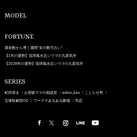
MODEL
FORTUNE
運命数から導く週間“女の数字占い”
【2月の運勢】琉球風水志シウマの九星気学
【2026年の運勢】琉球風水志シウマの九星気学
SERIES
町田啓太
お受験ママの相談室
editor_kao
こじらせ男
/
/
/
/
宝塚歌劇団OG
ワーママあるある劇場
耳恋
/
/