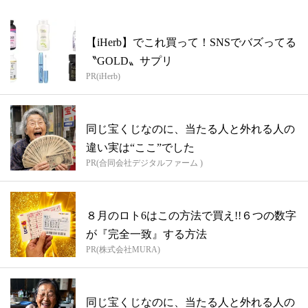
【iHerb】でこれ買って！SNSでバズってる
〝GOLD〟サプリ
PR(iHerb)
同じ宝くじなのに、当たる人と外れる人の
違い実は“ここ”でした
PR(合同会社デジタルファーム )
８月のロト6はこの方法で買え!!６つの数字
が『完全一致』する方法
PR(株式会社MURA)
同じ宝くじなのに、当たる人と外れる人の