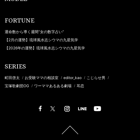
FORTUNE
運命数から導く週間“女の数字占い”
【2月の運勢】琉球風水志シウマの九星気学
【2026年の運勢】琉球風水志シウマの九星気学
SERIES
町田啓太
お受験ママの相談室
editor_kao
こじらせ男
/
/
/
/
宝塚歌劇団OG
ワーママあるある劇場
耳恋
/
/