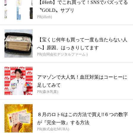
【iHerb】でこれ買って！SNSでバズってる
〝GOLD〟サプリ
PR(iHerb)
【宝くじ何年も買って一度も当たらない人
へ】原因、はっきりしてます
PR(合同会社デジタルファーム )
アマゾンで大人気！血圧対策はコーヒーに
足してみて
PR(森永乳業)
８月のロト6はこの方法で買え!!６つの数字
が『完全一致』する方法
PR(株式会社MURA)