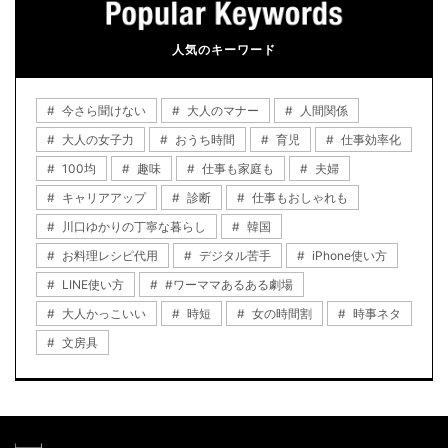
人気のキーワード
今さら聞けない
大人のマナー
人間関係
大人の女子力
おうち時間
育児
仕事効率化
100均
趣味
仕事も家庭も
夫婦
キャリアアップ
診断
仕事もおしゃれも
川口ゆかりの丁寧な暮らし
韓国
お料理レシピ代用
デジタル苦手
iPhone使い方
LINE使い方
#ワーママあるある劇場
大人かっこいい
時短
女の時間割
時事ネタ
文房具