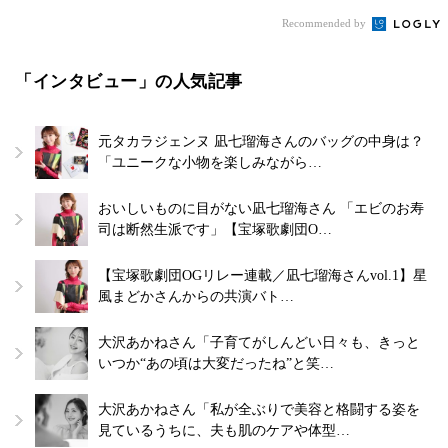
Recommended by
「インタビュー」の人気記事
元タカラジェンヌ 凪七瑠海さんのバッグの中身は？
「ユニークな小物を楽しみながら…
おいしいものに目がない凪七瑠海さん 「エビのお寿
司は断然生派です」【宝塚歌劇団O…
【宝塚歌劇団OGリレー連載／凪七瑠海さんvol.1】星
風まどかさんからの共演バト…
大沢あかねさん「子育てがしんどい日々も、きっと
いつか“あの頃は大変だったね”と笑…
大沢あかねさん「私が全ぶりで美容と格闘する姿を
見ているうちに、夫も肌のケアや体型…