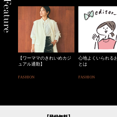
めカジ
心地よくいられるおしゃれ
優木まおみさん「
とは
割。」
FASHION
LIFESTYLE