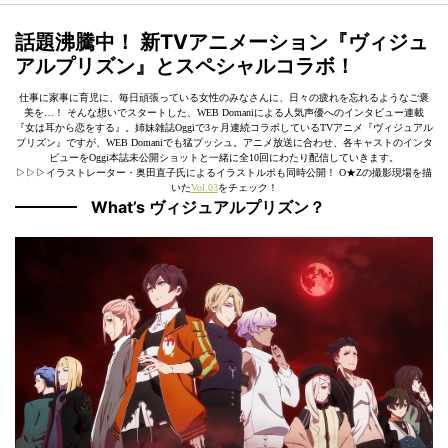
話題沸騰中！ 新TVアニメーション『ヴィジュ
アルプリズン』とスペシャルコラボ！
仕事に家事に育児に、毎日頑張っている女性のみなさんに、日々の疲れを忘れるようなご褒
美を…！ そんな想いでスタートした、WEB Domaniによる人気声優へのインタビュー連載
『女は耳から恋をする』。姉妹雑誌Oggiで3ヶ月連続コラボしているTVアニメ『ヴィジュアル
プリズン』ですが、WEB Domaniでも猛プッシュ。アニメ放送に合わせ、各キャストのインタ
ビューをOggi本誌未公開ショットと一緒に全10回にわたり配信していきます。
▷▷▷イラストレーター・奥田直子氏によるイラストルポも同時公開！ O★Zの撮影現場を描
いた
Vol.03
をチェック！
What’s ヴィジュアルプリズン？