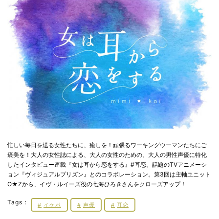
忙しい毎日を送る女性たちに、癒しを！頑張るワーキングウーマンたちにご
褒美を！大人の女性誌による、大人の女性のための、大人の男性声優に特化
したインタビュー連載『女は耳から恋をする』#耳恋。話題のTVアニメーシ
ョン『ヴィジュアルプリズン』とのコラボレーション。第3回は主軸ユニット
O★Zから、イヴ・ルイーズ役の七海ひろきさんをクローズアップ！
Tags：
イケボ
声優
耳恋