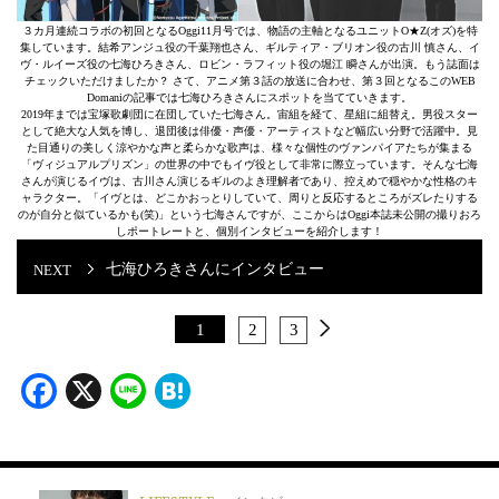
３カ月連続コラボの初回となるOggi11月号では、物語の主軸となるユニットO★Z(オズ)を特
集しています。結希アンジュ役の千葉翔也さん、ギルティア・ブリオン役の古川 慎さん、イ
ヴ・ルイーズ役の七海ひろきさん、ロビン・ラフィット役の堀江 瞬さんが出演。もう誌面は
チェックいただけましたか？ さて、アニメ第３話の放送に合わせ、第３回となるこのWEB
Domaniの記事では七海ひろきさんにスポットを当てていきます。
2019年までは宝塚歌劇団に在団していた七海さん。宙組を経て、星組に組替え。男役スター
として絶大な人気を博し、退団後は俳優・声優・アーティストなど幅広い分野で活躍中。見
た目通りの美しく涼やかな声と柔らかな歌声は、様々な個性のヴァンパイアたちが集まる
「ヴィジュアルプリズン」の世界の中でもイヴ役として非常に際立っています。そんな七海
さんが演じるイヴは、古川さん演じるギルのよき理解者であり、控えめで穏やかな性格のキ
ャラクター。「イヴとは、どこかおっとりしていて、周りと反応するところがズレたりする
のが自分と似ているかも(笑)」という七海さんですが、ここからはOggi本誌未公開の撮りおろ
しポートレートと、個別インタビューを紹介します！
七海ひろきさんにインタビュー
1
2
3
Facebook
X
Line
Hatena