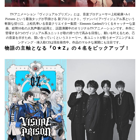
TVアニメーション『ヴィジュアルプリズン』とは、音楽プロデューサー上松範康×A-1
Pictures という最強タッグが手掛ける 新プロジェクト。ヴァンパイア×ヴィジュアル系という
斬新な切り口、上松氏率いる音楽クリエイター集団・Elements Gardenのつくるキャッチーな楽
曲、総勢10名の人気声優の起用と、話題沸騰中のオリジナルTVアニメ―ションです。本作に
登場する3つのヴィジュアル系ユニットが歌の持つ力で高みを目指し、願いを叶えるため、己
の音楽を示すため、競い合っていくというストーリー。各ユニットが歌うオープニング＆エ
ンディング・挿入歌CDは現在発売中。作品のマルチな展開にも注目です。
物語の主軸となる『O★Z』の４名をピックアップ！