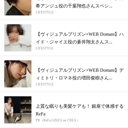
希アンジュ役の千葉翔也さんスペシ...
LIFESTYLE
【ヴィジュアルプリズン×WEB Domani】ハ
イド・ジャイエ役の蒼井翔太さんス...
LIFESTYLE
【ヴィジュアルプリズン×WEB Domani】デ
ィミトリ・ロマネ役の増田俊樹さん...
LIFESTYLE
上質な眠りも美髪ケアも！ 銀座で体感する
ReFa
PR（ReFa GINZA on CREA）