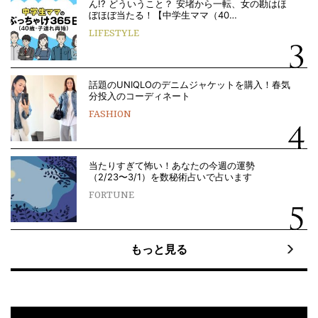
ん!? どういうこと？ 安堵から一転、女の勘はほ
ぼほぼ当たる！【中学生ママ（40…
LIFESTYLE
話題のUNIQLOのデニムジャケットを購入！春気
分投入のコーディネート
FASHION
当たりすぎて怖い！あなたの今週の運勢
（2/23〜3/1）を数秘術占いで占います
FORTUNE
もっと見る