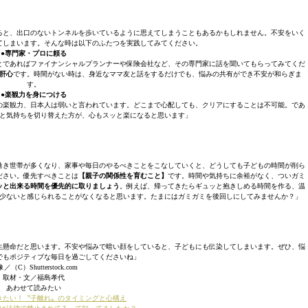
ると、出口のないトンネルを歩いているように思えてしまうこともあるかもしれません。不安をいく
てしまいます。そんな時は以下のふたつを実践してみてください。
●専門家・プロに頼る
とであればファイナンシャルプランナーや保険会社など、その専門家に話を聞いてもらってみてくだ
肝心
です。時間がない時は、身近なママ友と話をするだけでも、悩みの共有ができ不安が和らぎま
す。
●楽観力を身につける
の楽観力、日本人は弱いと言われています。どこまで心配しても、クリアにすることは不可能。であ
と気持ちを切り替えた方が、心もスッと楽になると思います」
働き世帯が多くなり、家事や毎日のやるべきことをこなしていくと、どうしても子どもの時間が削ら
ださい。優先すべきことは
【親子の関係性を育むこと】
です。時間や気持ちに余裕がなく、ついガミ
ッと出来る時間を優先的に取りましょう
。例えば、帰ってきたらギュッと抱きしめる時間を作る、温
少ないと感じられることがなくなると思います。たまにはガミガミを後回しにしてみませんか？」
生懸命だと思います。不安や悩みで暗い顔をしていると、子どもにも伝染してしまいます。ぜひ、悩
でもポジティブな毎日を過ごしてくださいね」
／（C）Shutterstock.com
取材・文／福島孝代
あわせて読みたい
きたい！〝子離れ〟のタイミングと心構え