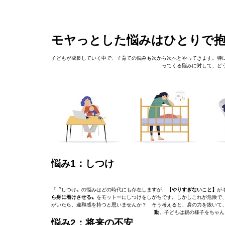
モヤっとした悩みはひとりで
子どもが成長していく中で、子育ての悩みも次から次へとやってきます。特
ってくる悩みに対して、ど
悩み1：しつけ
「〝しつけ〟の悩みはどの時代にも存在しますが、
【やりすぎないこと】
が
ら身に着けさせる〟
をモットーにしつけをしがちです。しかしこれが危険で
がいたら、違和感を持つと思いませんか？ そう考えると、肩の力を抜いて
動
。子どもは親の様子をちゃん
悩み2：将来の不安