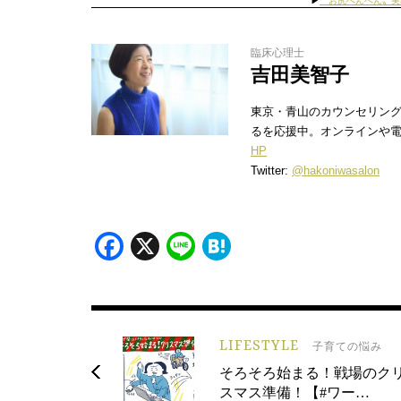
▶︎
〝お尻ぺんぺん〟実
臨床心理士
吉田美智子
東京・青山のカウンセリン
るを応援中。オンラインや
HP
Twitter:
@hakoniwasalon
Facebook
X
Line
Hatena
LIFESTYLE
子育ての悩み
そろそろ始まる！戦場のク
スマス準備！【#ワー…