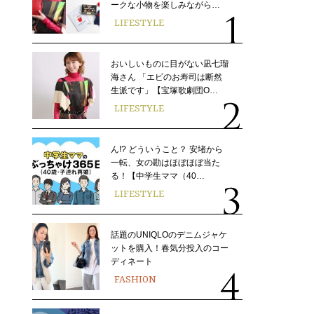
ークな小物を楽しみながら…
LIFESTYLE
おいしいものに目がない凪七瑠
海さん 「エビのお寿司は断然
生派です」【宝塚歌劇団O…
LIFESTYLE
ん!? どういうこと？ 安堵から
一転、女の勘はほぼほぼ当た
る！【中学生ママ（40…
LIFESTYLE
話題のUNIQLOのデニムジャケ
ットを購入！春気分投入のコー
ディネート
FASHION