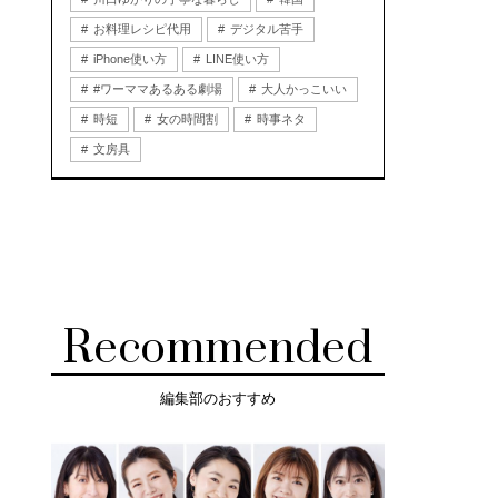
お料理レシピ代用
デジタル苦手
iPhone使い方
LINE使い方
#ワーママあるある劇場
大人かっこいい
時短
女の時間割
時事ネタ
文房具
Recommended
編集部のおすすめ