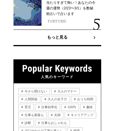
当たりすぎて怖い！あなたの今
週の運勢（2/23〜3/1）を数秘
術占いで占います
FORTUNE
もっと見る
人気のキーワード
今さら聞けない
大人のマナー
人間関係
大人の女子力
おうち時間
育児
仕事効率化
100均
趣味
仕事も家庭も
夫婦
キャリアアップ
診断
仕事もおしゃれも
川口ゆかりの丁寧な暮らし
韓国