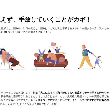
抱えず、手放していくことがカギ！
に正解のない悩みや、出口が見えない悩みは、どんどんと蓄積されストレスが溜まる一方。次々とや
う処理していけば良いのか吉田さんに伺いました。
キーワードになると思います。親は
〝大人になっても恥ずかしくない態度やマナーを子どものうちか
、親子関係に悪影響が出ることもしばしば見かけます。もし大人同様の態度・マナーが完璧な子ども
、徐々にできれば大丈夫と、
ストレスを少し手放せる
と思います。また、
しつけに大切なのは親の言
と見てるので、お手本となるよう心がけたいですね」