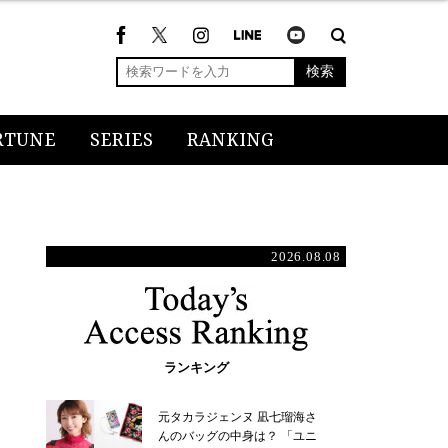
検索
RTUNE
SERIES
RANKING
2026.08.08
ランキング
元タカラジェンヌ 凪七瑠海さ
んのバッグの中身は？ 「ユニ