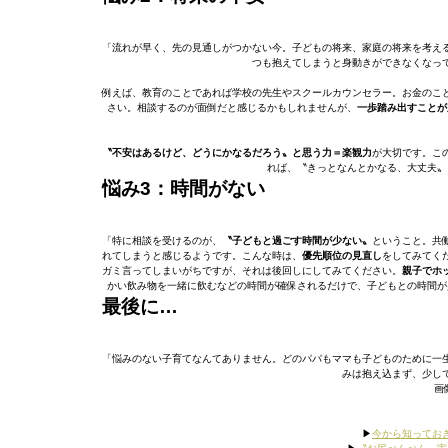
「流れが早く、先の見通しがつかない今。子どもの将来、家庭の将来を考え
つも抱えてしまうと身動きができなくなっ
例えば、教育のことであれば学校の先生やスクールカウンセラー。お金のこ
さい。相談するのが面倒だと感じるかもしれませんが、
一歩踏み出すことが
〝不安はあるけど、どうにかなるだろう〟と思う力＝楽観力
が大切です。こ
れば、〝きっとなんとかなる、大丈夫〟
悩み3：時間がない
「特に相談を受けるのが、
〝子どもと過ごす時間が少ない〟
ということ。共
れてしまうと感じるようです。こんな時は、
優先順位の見直し
をしてみてく
ガミ言ってしまいがちですが、それは後回しにしてみてください。
親子でホ
かい飲み物を一緒に飲むなどの時間が確保されるだけで、子どもとの時間が
最後に…
「悩みのない子育てなんてありません。どのパパもママも子どものために一
みは抱え込まず、少し
画像
▶︎
今から知ってお