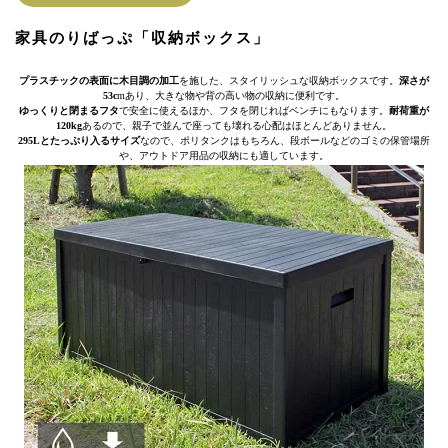
家具のりばっぷ「収納ボックス」
プラスチックの表面に木目調の加工
を施した、スタイリッシュな収納ボックスです。
深さが
53c
mあり、大きな物や背の高い物の収納に便利です。
ゆっくりと閉まるフタ
で安全に使えるほか、フタを閉じればベンチにもなります。
耐荷重が
120kg
あるので、親子で並んで座っても壊れる心配はほとんどありません。
295Lとたっぷり入るサイズ
なので、ポリタンクはもちろん、段ボールなどのゴミの保管場所
や、アウトドア用品の収納にも適しています。