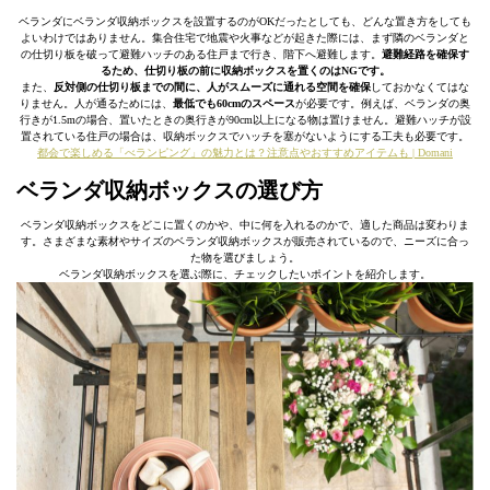
ベランダにベランダ収納ボックスを設置するのがOKだったとしても、どんな置き方をしても
よいわけではありません。集合住宅で地震や火事などが起きた際には、まず隣のベランダと
の仕切り板を破って避難ハッチのある住戸まで行き、階下へ避難します。
避難経路を確保す
るため、仕切り板の前に収納ボックスを置くのはNGです。
また、
反対側の仕切り板までの間に、人がスムーズに通れる空間を確保
しておかなくてはな
りません。人が通るためには、
最低でも60cmのスペース
が必要です。例えば、ベランダの奥
行きが1.5mの場合、置いたときの奥行きが90cm以上になる物は置けません。避難ハッチが設
置されている住戸の場合は、収納ボックスでハッチを塞がないようにする工夫も必要です。
都会で楽しめる「べランピング」の魅力とは？注意点やおすすめアイテムも | Domani
ベランダ収納ボックスの選び方
ベランダ収納ボックスをどこに置くのかや、中に何を入れるのかで、適した商品は変わりま
す。さまざまな素材やサイズのベランダ収納ボックスが販売されているので、ニーズに合っ
た物を選びましょう。
ベランダ収納ボックスを選ぶ際に、チェックしたいポイントを紹介します。