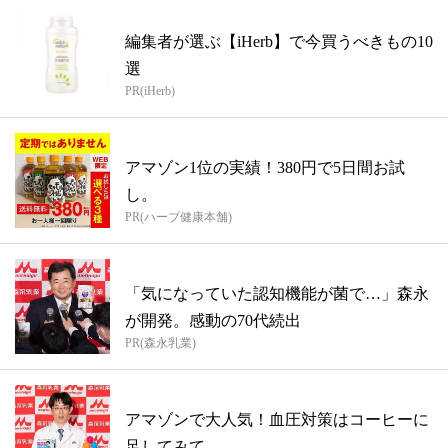
編集者が選ぶ【iHerb】で今買うべきもの10
選
PR(iHerb)
アマゾン1位の実績！380円で5日間お試
し。
PR(ハーブ健康本舗)
「気になっていた認知機能が菌で…」森永
が開発。感動の70代続出
PR(森永乳業)
アマゾンで大人気！血圧対策はコーヒーに
足してみて