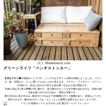
（C）Shutterstock.com
グリーンライフ「ベンチストッカー」
丈夫なアルミ製
の収納ボックスです。シンプルなデザインが家の外観によくなじみ、ベラン
ダ・庭・玄関など、どこに置いてもおしゃれに見えます。ブラウン・アイボリー・グリーン
の3色から、好みに合わせて好きな色を選べる点も人気の理由です。
フタにゴムパッキンが付いている
ので、多少雨がかかっても中の物がぬれません。別売の南
京錠を取り付ける穴があり、防犯も可能です。
奥行き46cm×高さ48.5cm、幅が54〜174cmまで全8種類のサイズ展開があり、多様なニーズに
対応できます。幅54cmのタイプは、ちょっとした隙間に設置するにもピッタリです。