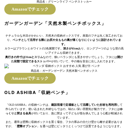
商品名：グリーンライフ ベンチストッカー
Amazonでチェック
ガーデンガーデン「天然木製ベンチボックス」
ナチュラルな木目がかわいい、天然木の収納ボックスです。座面のフチは丸く加工されてお
り、
ベンチとして活用する際にお尻や太ももの裏が痛くなりにくいように設計されていま
す。
カラーはブラウンとホワイトの2色展開です。
深さが41cm
あり、ロングブーツのような背の高
いアイテムも収納できます。
奥行きの外寸は31cmとスリム
なので、狭いベランダにも置きやすいでしょう。フタには
開け
た状態で固定できるストッパー
が付いていて、中の物を安全に出し入れできます。
商品名：ガーデンガーデン 天然木製ベンチボックス
Amazonでチェック
OLD ASHIBA「収納ベンチ」
「OLD ASHIBA」の収納ベンチは、
建設現場で足場板として活躍していた杉材を再利用
して
作られています。使い込まれた木材ならではの、味わい深い雰囲気が魅力です。フタには
ゆ
っくりと閉まる金具
が付いており、急に閉まって子どもが指を挟んでしまう心配が軽減され
ています。
また、通常は壁際に収納ボックスを置く場合、フタの厚みの分だけ壁から離す必要がありま
すが、「
壁際オプション
」を選べば壁にピッタリとくっつけて設置できるようになります。