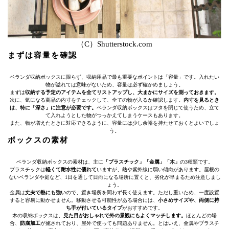
（C）Shutterstock.com
まずは容量を確認
ベランダ収納ボックスに限らず、収納用品で最も重要なポイントは「容量」です。入れたい
物が溢れては意味がないため、容量は必ず確かめましょう。
まずは
収納する予定のアイテムを全てリストアップし、大まかにサイズを測っておきます。
次に、気になる商品の内寸をチェックして、全ての物が入るか確認します。
内寸を見るとき
は、特に「深さ」に注意が必要です。
ベランダ収納ボックスはフタを閉じて使うため、立て
て入れようとした物がつっかえてしまうケースもあります。
また、物が増えたときに対応できるように、容量には少し余裕を持たせておくとよいでしょ
う。
ボックスの素材
ベランダ収納ボックスの素材は、主に
「プラスチック」「金属」「木」
の3種類です。
プラスチックは
軽くて耐水性に優れて
いますが、熱や紫外線に弱い傾向があります。屋根の
ないベランダや庭など、1日を通して日向になる場所に置くと、劣化が早まるため注意しまし
ょう。
金属は
丈夫で熱にも強い
ので、置き場所を問わず長く使えます。ただし重いため、一度設置
すると容易に動かせません。移動させる可能性がある場合には、
小さめサイズや、両側に持
ち手が付いているタイプ
がおすすめです。
木の収納ボックスは、
見た目がおしゃれで外の景観にもよくマッチします。
ほとんどの場
合、
防腐加工
が施されており、屋外で使っても問題ありません。とはいえ、金属やプラスチ