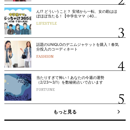
ん!? どういうこと？ 安堵から一転、女の勘はほ
ぼほぼ当たる！【中学生ママ（40…
LIFESTYLE
話題のUNIQLOのデニムジャケットを購入！春気
分投入のコーディネート
FASHION
当たりすぎて怖い！あなたの今週の運勢
（2/23〜3/1）を数秘術占いで占います
FORTUNE
もっと見る