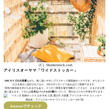
（C）Shutterstock.com
アイリスオーヤマ「ワイドストッカー」
100Lサイズの大容量
ながら、軽く扱いやすいプラスチック製収納ボックスです。ポリタンク
が入る高さに設計されており、20Lのポリタンクであれば三つ収納できます。
別売の南京錠を付けられる穴もあり、ゴミの一時置き場や宅配ボックスなど、さまざまな用
途に使えます。フタには
丈夫なバックルが2個
付いていて、雨やホコリから中身を守ります。
商品名：アイリスオーヤマ ワイドストッカー WY-780
Amazonでチェック