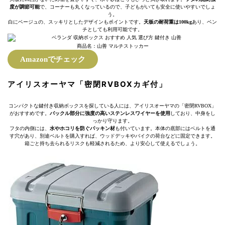
度が調節可能
で、コーナーも丸くなっているので、子どもがいても安全に使いやすいでしょ
う。
白にベージュの、スッキリとしたデザインもポイントです。
天板の耐荷重は100kg
あり、ベン
チとしても利用可能です。
商品名：山善 マルチストッカー
Amazonでチェック
アイリスオーヤマ「密閉RVBOXカギ付」
コンパクトな鍵付き収納ボックスを探している人には、アイリスオーヤマの「密閉RVBOX」
がおすすめです。
バックル部分に強度の高いステンレスワイヤーを使用
しており、中身をし
っかり守ります。
フタの内側には、
水やホコリを防ぐパッキン材
も付いています。本体の底部にはベルトを通
す穴があり、別途ベルトを購入すれば、ウッドデッキやバイクの荷台などに固定できます。
箱ごと持ち去られるリスクも軽減されるため、より安心して使えるでしょう。