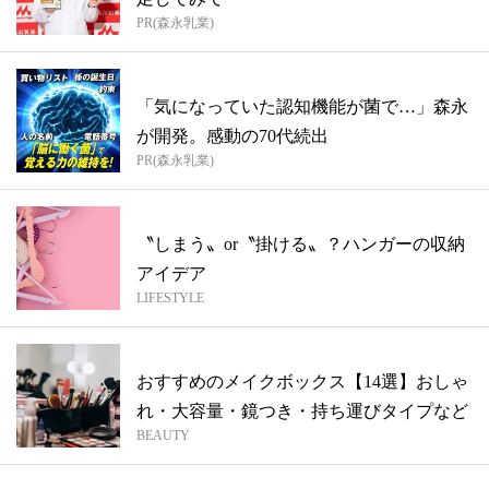
PR(森永乳業)
「気になっていた認知機能が菌で…」森永
が開発。感動の70代続出
PR(森永乳業)
〝しまう〟or〝掛ける〟？ハンガーの収納
アイデア
LIFESTYLE
おすすめのメイクボックス【14選】おしゃ
れ・大容量・鏡つき・持ち運びタイプなど
BEAUTY