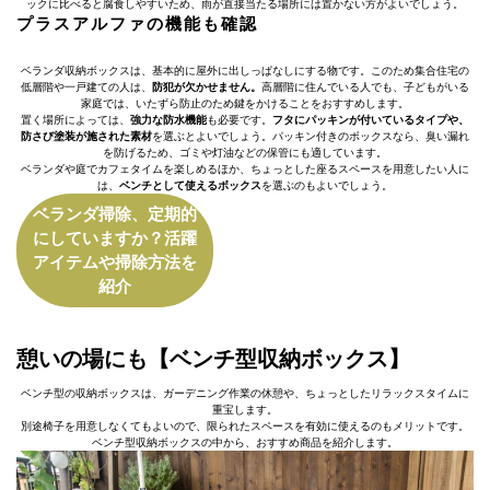
ックに比べると腐食しやすいため、雨が直接当たる場所には置かない方がよいでしょう。
プラスアルファの機能も確認
ベランダ収納ボックスは、基本的に屋外に出しっぱなしにする物です。このため集合住宅の
低層階や一戸建ての人は、
防犯が欠かせません。
高層階に住んでいる人でも、子どもがいる
家庭では、いたずら防止のため鍵をかけることをおすすめします。
置く場所によっては、
強力な防水機能
も必要です。
フタにパッキンが付いているタイプや、
防さび塗装が施された素材
を選ぶとよいでしょう。パッキン付きのボックスなら、臭い漏れ
を防げるため、ゴミや灯油などの保管にも適しています。
ベランダや庭でカフェタイムを楽しめるほか、ちょっとした座るスペースを用意したい人に
は、
ベンチとして使えるボックス
を選ぶのもよいでしょう。
ベランダ掃除、定期的
にしていますか？活躍
アイテムや掃除方法を
紹介
憩いの場にも【ベンチ型収納ボックス】
ベンチ型の収納ボックスは、ガーデニング作業の休憩や、ちょっとしたリラックスタイムに
重宝します。
別途椅子を用意しなくてもよいので、限られたスペースを有効に使えるのもメリットです。
ベンチ型収納ボックスの中から、おすすめ商品を紹介します。