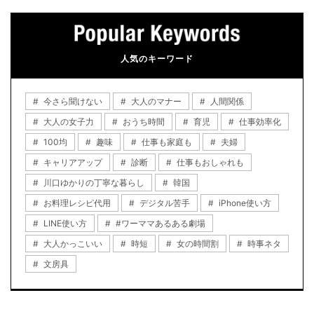
人気のキーワード
今さら聞けない
大人のマナー
人間関係
大人の女子力
おうち時間
育児
仕事効率化
100均
趣味
仕事も家庭も
夫婦
キャリアアップ
診断
仕事もおしゃれも
川口ゆかりの丁寧な暮らし
韓国
お料理レシピ代用
デジタル苦手
iPhone使い方
LINE使い方
#ワーママあるある劇場
大人かっこいい
時短
女の時間割
時事ネタ
文房具