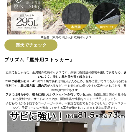
商品名：家具のりばっぷ 収納ボックス
楽天でチェック
プリズム「屋外用ストッカー」
丈夫でおしゃれな、金属製の収納ボックスです。鋼板に樹脂焼付塗装を施してあるため、
さ
びにくく、美しい見た目が長く続きます。
200Lの容量
があり、45Lのゴミ袋であれば3袋分が入るため、屋外に置いてゴミを入れるにも
便利です。
底に掃き出し用の穴
があるなど、中を衛生的に保ちやすい工夫もされており、整
理整頓に役立ちます。
フタには持ち手や、後ろに倒れないストッパーが付いている
ため、頻繁に開け閉めする場合
にも便利です。サイドのフックは、掃除道具や小物をつるして活用しましょう。
子どものけがを予防するコーナーガードや、不安定な地面でもぐらぐらしないアジャスター
など、子育て中の人が安心して使える工夫が施されている点も魅力の商品です。