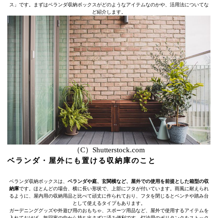
ス」です。まずはベランダ収納ボックスがどのようなアイテムなのかや、活用法についてな
ど紹介します。
（C）Shutterstock.com
ベランダ・屋外にも置ける収納庫のこと
ベランダ収納ボックスは、
ベランダや庭、玄関横など、屋外での使用を前提とした箱型の収
納庫
です。ほとんどの場合、横に長い形状で、上部にフタが付いています。雨風に耐えられ
るように、屋内用の収納用品と比べて頑丈に作られており、フタを閉じるとベンチや踏み台
として使えるタイプもあります。
ガーデニンググッズや外遊び用のおもちゃ、スポーツ用品など、屋外で使用するアイテムを
入れておけば、毎回家の中から持ち出さずに済み便利です。灯油用のポリタンクをストック