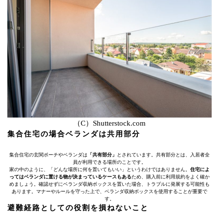
（C）Shutterstock.com
集合住宅の場合ベランダは共用部分
集合住宅の玄関ポーチやベランダは
「共有部分」
とされています。共有部分とは、入居者全
員が利用できる場所のことです。
家の中のように、「どんな場所に何を置いてもいい」というわけではありません。
住宅によ
ってはベランダに置ける物が決まっているケースもある
ため、購入前に利用規約をよく確か
めましょう。確認せずにベランダ収納ボックスを置いた場合、トラブルに発展する可能性も
あります。マナーやルールを守った上で、ベランダ収納ボックスを使用することが重要で
す。
避難経路としての役割を損ねないこと