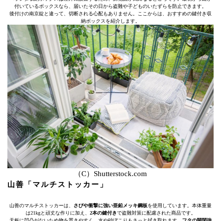
付いているボックスなら、届いたその日から盗難や子どものいたずらを防止できます。
後付けの南京錠と違って、切断される心配もありません。ここからは、おすすめの鍵付き収
納ボックスを紹介します。
（C）Shutterstock.com
山善「マルチストッカー」
山善のマルチストッカーは、
さびや衝撃に強い亜鉛メッキ鋼板
を使用しています。本体重量
は21kgと頑丈な作りに加え、
2本の鍵付き
で盗難対策に配慮された商品です。
天板に凹凸がないため物を置きやすく、水や砂ぼこりもさっと拭き取れます。
フタの開閉強