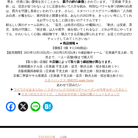
導き、仔虎に強い愛情を注ぐことから、
親子の絆の象徴
とされています。「壬寅歳 干支土
鈴」は、厄災が近づかないように正面を向いて八方を睨み、特別なパワーを持つ四神の白虎
は、西方を守護し長命といわれています。さらに、スターバックスグリーン模様の「八方睨
み白虎」が魔を払い、家内安全と開運を祈念。あなたの2022年を、きっといい年にしてくれ
るお守りとなること請け合いのアイテムです！
頼もしい寅のチャーム以外にも、「這児」は幼児の厄払いや魔除けに、「駒犬」は安産、育
児、女性の守護に、「招き猫」は人や黒字、福を招いてくれるなど…どれが手元にやってき
ても、かわいらしく心強い縁起物です。購入できる店舗は限られますが、お近くの方はぜひ
チェックしてみてくださいね！
■ 商品情報 ■
【価格】1個 ￥2,530(税込)
【販売期間】2021年12月13日(月)～2022年2月3日(木) ※縁起物チャーム「壬寅歳干支土鈴」完
売まで、一人一店舗3個まで購入可
【取り扱い店舗】
※店舗によって取り扱う縁起物が異なります。
京都祇園ホテル店（壬寅歳 干支土鈴・這児・駒犬土鈴・招き猫土鈴ミケ）
京阪祇園四条駅店（壬寅歳 干支土鈴・這児・駒犬土鈴・招き猫土鈴シロ）
京都二寧坂ヤサカ茶屋店（壬寅歳 干支土鈴・這児・駒犬土鈴・招き猫土鈴クロ）
スターバックス JIMOTO made Series
あわせて読みたい
▶
ワクワクが止まらない！スターバックスのホリデーシーズンが今年もやってきた！
▶
スタバのカスタマイズ、これがおすすめ！注目の裏メニューもチェック
Facebook
X
Line
Hatena
FASHION
小物