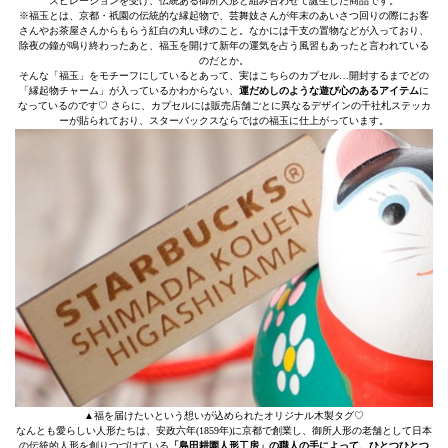
スピレーションを受け、伝統ある御所人形と組み合わせて誕生した商品です。
※福玉とは、京都・祇園の伝統的な縁起物で、芸舞妓さんが年末のあいさつ回りの際にお客
さんやお茶屋さんからもらう紅白の丸い球のこと。なかには干支の置物などが入っており、
除夜の鐘が鳴り終わったあと、福玉を開けて新年の運気を占う風習もあったと言われている
のだとか。
そんな「福玉」をモチーフにしているとあって、実はこちらのカプセル…開封するまでどの
「縁起物チャーム」が入っているかわからない、
運だめしのような遊び心のあるアイテム
に
なっているのです♡ さらに、カプセルには販売店舗ごとに異なるデザインの千社札ステッカ
ーが貼られており、スターバックスならではの福玉に仕上がっています。
▲福を届けたいという想いが込められたオリジナル木製タグ♡
なんとも愛らしい人形たちは、安政六年(1859年)に京都で創業し、御所人形の老舗として日本
の伝統的人形を創りつづけている
「島田耕園人形工房」の職人の手によって、ひとつひとつ