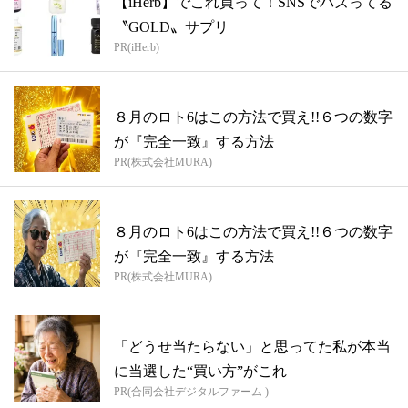
【iHerb】でこれ買って！SNSでバズってる
〝GOLD〟サプリ
PR(iHerb)
８月のロト6はこの方法で買え!!６つの数字
が『完全一致』する方法
PR(株式会社MURA)
８月のロト6はこの方法で買え!!６つの数字
が『完全一致』する方法
PR(株式会社MURA)
「どうせ当たらない」と思ってた私が本当
に当選した“買い方”がこれ
PR(合同会社デジタルファーム )