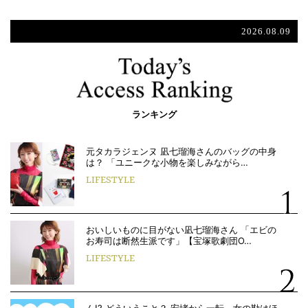
2026.08.09
ランキング
元タカラジェンヌ 凪七瑠海さんのバッグの中身
は？ 「ユニークな小物を楽しみながら…
LIFESTYLE
おいしいものに目がない凪七瑠海さん 「エビの
お寿司は断然生派です」【宝塚歌劇団O…
LIFESTYLE
ん!? どういうこと？ 安堵から一転、女の勘はほ