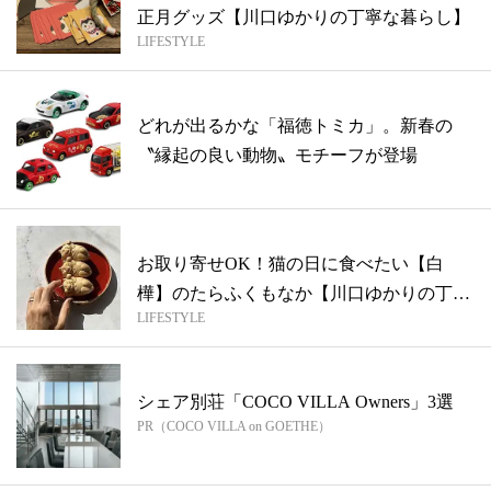
正月グッズ【川口ゆかりの丁寧な暮らし】
LIFESTYLE
どれが出るかな「福徳トミカ」。新春の
〝縁起の良い動物〟モチーフが登場
お取り寄せOK！猫の日に食べたい【白
樺】のたらふくもなか【川口ゆかりの丁寧
LIFESTYLE
な暮ら...
シェア別荘「COCO VILLA Owners」3選
PR（COCO VILLA on GOETHE）