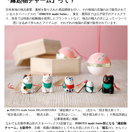
『縁起物チャーム』って？
日本各地の地元産業、素材を取り入れた商品開発を行い、その地域の店舗のみで販売されて
いるスターバックスの
「JIMOTO made Series」
。東京・墨田区では江戸切子のアイスグラ
ス、奈良では特産の蚊帳織を使用したブランケットなど、地元の職人の方によって一つ一つ
思いを込めて作られたアイテムが、それぞれの地域の店舗で販売されています。
▲JIMOTO made Series HIGASHIYAMA 『縁起物チャーム』 （左から「招き猫土鈴ミケ」、
「招き猫土鈴シロ」、「駒犬土鈴」、「這児(はいこ)」、「招き猫土鈴クロ」）※商品詳細は
記事最後尾に掲載
なかでも京都市東山区のスターバックス3店舗では、
JIMOTO made Series初となる「縁起物
チャーム」を販売中
。京都・祇園の風物詩として今も大切にされている「
福玉
(※)」からイン