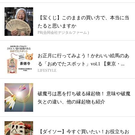
【宝くじ】このままの買い方で、本当に当
たると思いますか
PR(合同会社デジタルファーム )
お正月に行ってみよう！かわいい絵馬のあ
る「おめでたスポット」vol.1 【東京・...
LIFESTYLE
破魔弓は悪を打ち破る縁起物！ 意味や破魔
矢との違い、他の縁起物も紹介
【ダイソー】今すぐ買いたい！お役立ちお