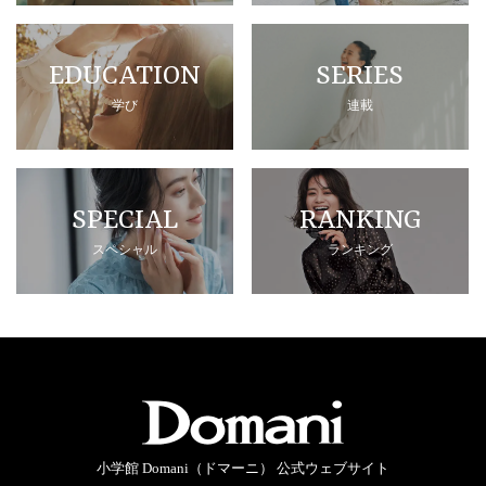
EDUCATION
SERIES
学び
連載
SPECIAL
RANKING
スペシャル
ランキング
小学館 Domani（ドマーニ） 公式ウェブサイト