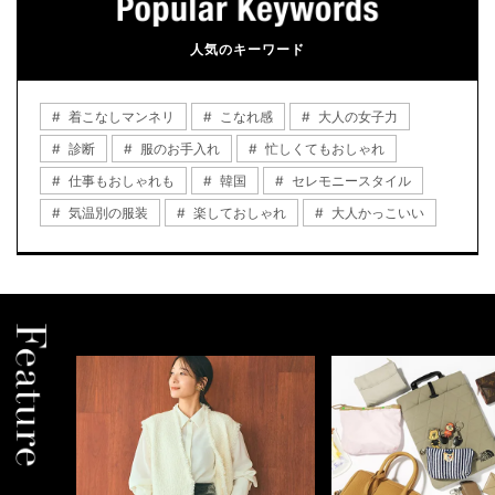
人気のキーワード
着こなしマンネリ
こなれ感
大人の女子力
診断
服のお手入れ
忙しくてもおしゃれ
仕事もおしゃれも
韓国
セレモニースタイル
気温別の服装
楽しておしゃれ
大人かっこいい