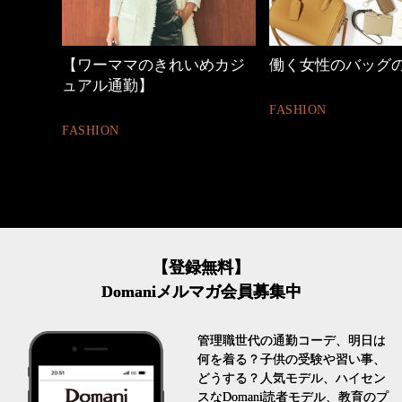
めカジ
働く女性のバッグの中身
心地よくいられる
とは
FASHION
FASHION
【登録無料】
Domaniメルマガ会員募集中
管理職世代の通勤コーデ、明日は
何を着る？子供の受験や習い事、
どうする？人気モデル、ハイセン
スなDomani読者モデル、教育のプ