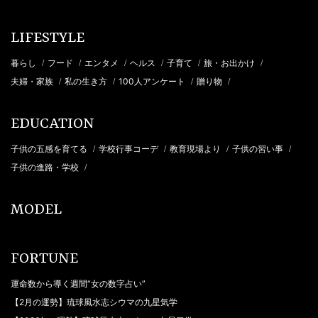
LIFESTYLE
暮らし
フード
エンタメ
ヘルス
子育て
旅・お出かけ
/
/
/
/
/
/
夫婦・家族
私の生き方
100人アンケート
贈り物
/
/
/
/
EDUCATION
子供の五感を育てる
学校行事コーデ
教育現場より
子供の習い事
/
/
/
/
子供の進路・学校
/
MODEL
FORTUNE
運命数から導く週間“女の数字占い”
【2月の運勢】琉球風水志シウマの九星気学