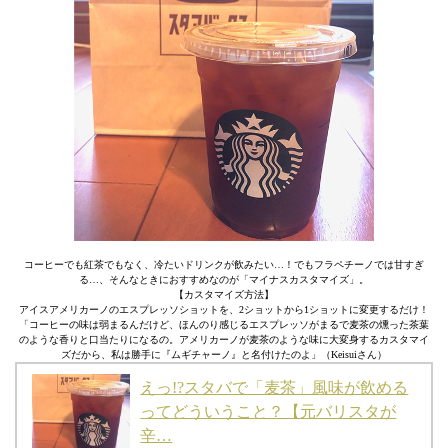
コーヒーでも紅茶でもなく、冷たいドリンクが飲みたい…！でもフラペチーノでは甘すぎ
る…、そんなときにおすすめなのが「マイナスカスタマイズ」。
【カスタマイズ方法】
アイスアメリカーノのエスプレッソショットを、2ショットから1ショットに変更するだけ！
「コーヒーの味は弱まるんだけど、ほんのり感じるエスプレッソがまるで麦茶の燻った茶葉
のような香りと口当たりになるの。アメリカーノが麦茶のような味に大変身するカスタマイ
ズだから、私は勝手に『ムギチャーノ』と名付けたのよ」（Keisuiさん）
えっ!?スタバで「麦茶」風味が飲める
ってどういうこと？【元バリスタが
辛…