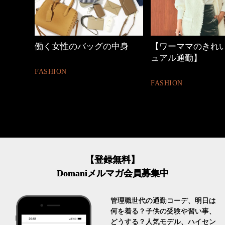
しゃれ
働く女性のバッグの中身
【ワーママのきれ
ュアル通勤】
FASHION
FASHION
【登録無料】
Domaniメルマガ会員募集中
管理職世代の通勤コーデ、明日は
何を着る？子供の受験や習い事、
どうする？人気モデル、ハイセン