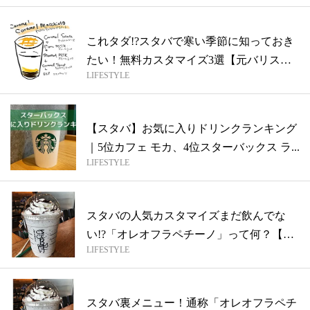
これタダ!?スタバで寒い季節に知っておき
たい！無料カスタマイズ3選【元バリスタ
LIFESTYLE
が...
【スタバ】お気に入りドリンクランキング
｜5位カフェ モカ、4位スターバックス ラ...
LIFESTYLE
スタバの人気カスタマイズまだ飲んでな
い!?「オレオフラペチーノ」って何？【元
LIFESTYLE
バリ...
スタバ裏メニュー！通称「オレオフラペチ