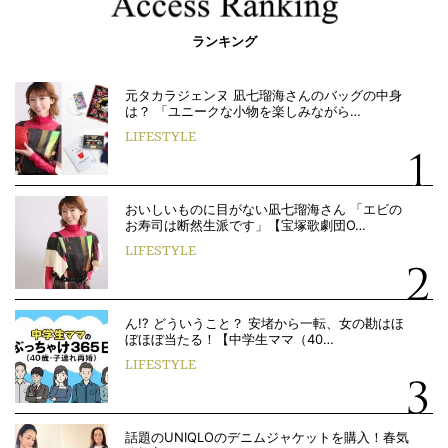
ランキング
元タカラジェンヌ 凪七瑠海さんのバッグの中身
は？ 「ユニークな小物を楽しみながら…
LIFESTYLE
おいしいものに目がない凪七瑠海さん 「エビの
お寿司は断然生派です」【宝塚歌劇団O…
LIFESTYLE
ん!? どういうこと？ 安堵から一転、女の勘はほ
ぼほぼ当たる！【中学生ママ（40…
LIFESTYLE
話題のUNIQLOのデニムジャケットを購入！春気