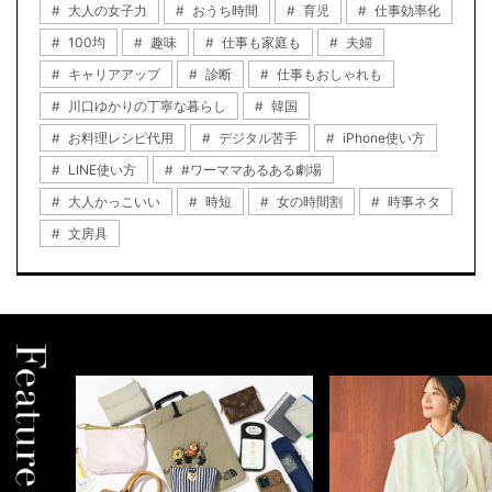
大人の女子力
おうち時間
育児
仕事効率化
100均
趣味
仕事も家庭も
夫婦
キャリアアップ
診断
仕事もおしゃれも
川口ゆかりの丁寧な暮らし
韓国
お料理レシピ代用
デジタル苦手
iPhone使い方
LINE使い方
#ワーママあるある劇場
大人かっこいい
時短
女の時間割
時事ネタ
文房具