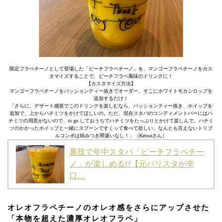
限定フラペチーノとして登場した「ピーチフラペチーノ」を、マンゴーフラペチーノをカス
タマイズすることで、ピーチフラペ風味のドリンクに！
【カスタマイズ方法】
マンゴーフラペチーノをパッションティー抜きでオーダー。そこにホワイトモカシロップを
追加するだけ！
「さらに、デザート感覚でこのドリンクを楽しむなら、パッションティー抜き、ホイップを
追加で、上からハチミツをかけてほしいの。ただ、現在スタバのコンディメントバーにはハ
チミツの用意がないので、to go しておうちでハチミツをたっぷりとかけて楽しんで。ハチミ
ツのかかったホイップと一緒にスプーンですくって食べて欲しい。なんとも言えないトリプ
ルコンボは病みつき間違いなし！」（Keisuiさん）
裏技で年中スタバ「ピーチフラペチー
ノ」が楽しめる!?【元バリスタが辛
口…
オレオフラペチーノのオレオ感をさらにアップさせた
「本物を超えた濃厚オレオフラペ」