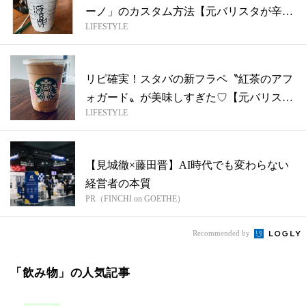
ーノ」のカスタム方法【元バリスタが辛口
LIFESTYLE
で本...
リピ確実！スタバの新フラペ〝紅茶のアフ
ォガード〟が美味しすぎた♡【元バリスタ
LIFESTYLE
が辛...
【見城徹×藤田晋】AI時代でも変わらない
経営者の本質
PR（FINCHI on GOETHE）
Recommended by
「飲み物」の人気記事