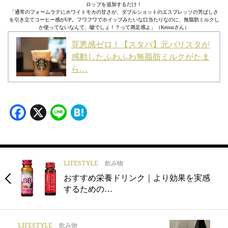
ロップを追加するだけ！
「通常のフォームラテにホワイトモカの甘さが、ダブルショットのエスプレッソの芳ばしさ
を引き立てコーヒー感がUP。フワフワでホイップみたいな口当たりなのに、無脂肪ミルクし
か使ってないなんて、嘘でしょ！？って満足感よ」（Keisuiさん）
罪悪感ゼロ！【スタバ】元バリスタが
感動したふわふわ無脂肪ミルクがたま
ら…
Facebook
X
Line
Hatena
LIFESTYLE
飲み物
おすすめ栄養ドリンク｜より効果を実感
するための…
LIFESTYLE
飲み物