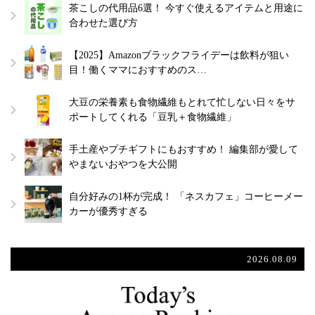
茶こしの代用品6選！ 今すぐ使えるアイテムと用途に
合わせた選び方
【2025】Amazonブラックフライデーは飲料が狙い
目！働くママにおすすめのス…
大豆の栄養素も食物繊維もとれて忙しない日々をサ
ポートしてくれる「豆乳＋食物繊維」
手土産やプチギフトにもおすすめ！ 編集部が愛して
やまないおやつを大公開
自分好みの1杯が完成！ 「ネスカフェ」コーヒーメー
カーが優秀すぎる
2026.08.09