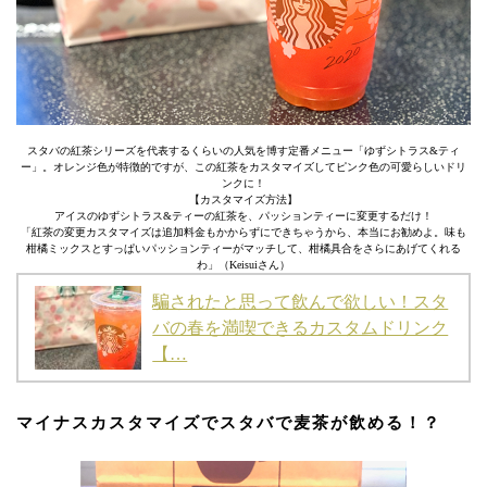
スタバの紅茶シリーズを代表するくらいの人気を博す定番メニュー「ゆずシトラス&ティ
ー」。オレンジ色が特徴的ですが、この紅茶をカスタマイズしてピンク色の可愛らしいドリ
ンクに！
【カスタマイズ方法】
アイスのゆずシトラス&ティーの紅茶を、パッションティーに変更するだけ！
「紅茶の変更カスタマイズは追加料金もかからずにできちゃうから、本当にお勧めよ。味も
柑橘ミックスとすっぱいパッションティーがマッチして、柑橘具合をさらにあげてくれる
わ」（Keisuiさん）
騙されたと思って飲んで欲しい！スタ
バの春を満喫できるカスタムドリンク
【…
マイナスカスタマイズでスタバで麦茶が飲める！？