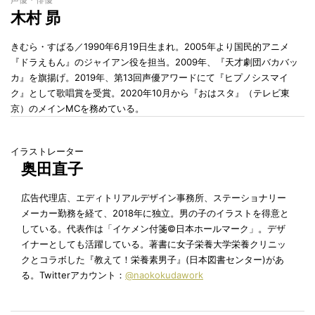
声優・俳優
木村 昴
きむら・すばる／1990年6月19日生まれ。2005年より国民的アニメ
『ドラえもん』のジャイアン役を担当。2009年、『天才劇団バカバッ
カ』を旗揚げ。2019年、第13回声優アワードにて『ヒプノシスマイ
ク』として歌唱賞を受賞。2020年10月から『おはスタ』（テレビ東
京）のメインMCを務めている。
イラストレーター
奥田直子
広告代理店、エディトリアルデザイン事務所、ステーショナリー
メーカー勤務を経て、2018年に独立。男の子のイラストを得意と
している。代表作は「イケメン付箋©︎日本ホールマーク」。デザ
イナーとしても活躍している。著書に女子栄養大学栄養クリニッ
クとコラボした『教えて！栄養素男子』(日本図書センター)があ
る。Twitterアカウント：
@naokokudawork