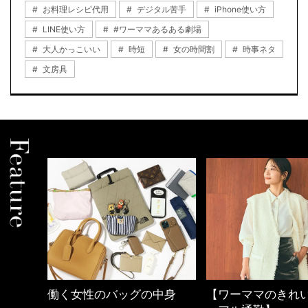
お料理レシピ代用
デジタル苦手
iPhone使い方
LINE使い方
#ワーママあるある劇場
大人かっこいい
時短
女の時間割
時事ネタ
文房具
中身
【ワーママのきれいめカジ
優木まおみさん「