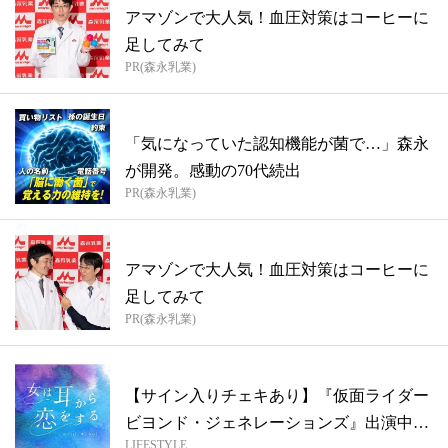
アマゾンで大人気！血圧対策はコーヒーに
足してみて
PR(森永乳業)
「気になっていた認知機能が菌で…」森永
が開発。感動の70代続出
PR(森永乳業)
アマゾンで大人気！血圧対策はコーヒーに
足してみて
PR(森永乳業)
【サイン入りチェキあり】『仮面ライダー
ビヨンド・ジェネレーションズ』出演中！
LIFESTYLE