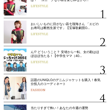
LIFESTYLE
おいしいものに目がない凪七瑠海さん 「エビの
お寿司は断然生派です」【宝塚歌劇団O…
LIFESTYLE
ん!? どういうこと？ 安堵から一転、女の勘はほ
ぼほぼ当たる！【中学生ママ（40…
LIFESTYLE
話題のUNIQLOのデニムジャケットを購入！春気
分投入のコーディネート
FASHION
当たりすぎて怖い！あなたの今週の運勢