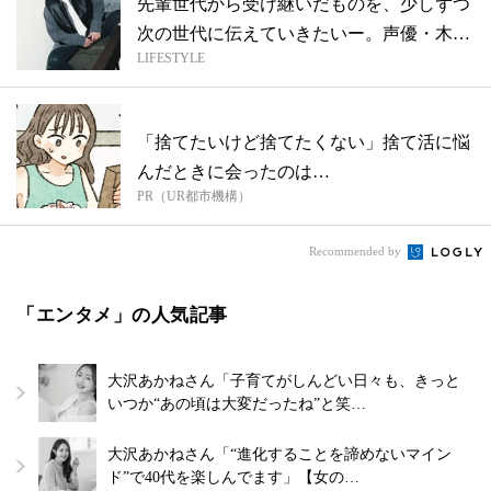
先輩世代から受け継いだものを、少しずつ
次の世代に伝えていきたいー。声優・木村
LIFESTYLE
昴...
「捨てたいけど捨てたくない」捨て活に悩
んだときに会ったのは…
PR（UR都市機構）
Recommended by
「エンタメ」の人気記事
大沢あかねさん「子育てがしんどい日々も、きっと
いつか“あの頃は大変だったね”と笑…
大沢あかねさん「“進化することを諦めないマイン
ド”で40代を楽しんでます」【女の…