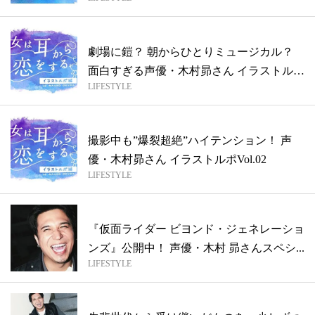
...
劇場に鎧？ 朝からひとりミュージカル？
面白すぎる声優・木村昴さん イラストル
LIFESTYLE
ポ...
撮影中も”爆裂超絶”ハイテンション！ 声
優・木村昴さん イラストルポVol.02
LIFESTYLE
『仮面ライダー ビヨンド・ジェネレーショ
ンズ』公開中！ 声優・木村 昴さんスペシ...
LIFESTYLE