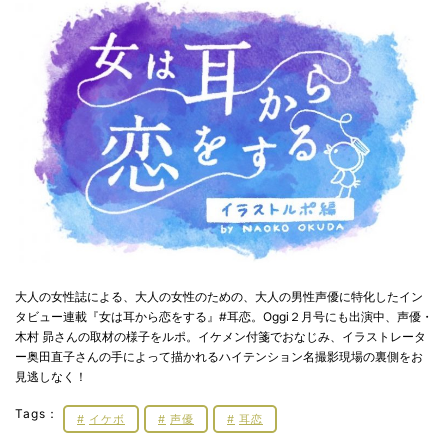
大人の女性誌による、大人の女性のための、大人の男性声優に特化したイン
タビュー連載『女は耳から恋をする』#耳恋。Oggi２月号にも出演中、声優・
木村 昴さんの取材の様子をルポ。イケメン付箋でおなじみ、イラストレータ
ー奥田直子さんの手によって描かれるハイテンション名撮影現場の裏側をお
見逃しなく！
Tags：
イケボ
声優
耳恋