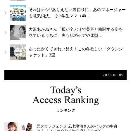
それはナシ!!ありえない裏切りに、あのマネージャー
も意気消沈。【中学生ママ（40…
大沢あかねさん「私が全ぶりで美容と格闘する姿を
見ているうちに、夫も肌のケアや体型…
あったかくてきれい見え！この冬欲しい「ダウンジ
ャケット」3選
2026.08.09
ランキング
元タカラジェンヌ 凪七瑠海さんのバッグの中身
は？ 「ユニークな小物を楽しみながら…