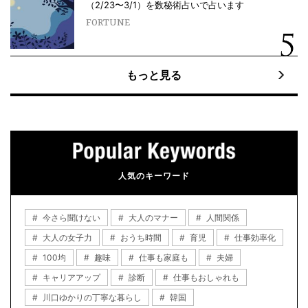
（2/23〜3/1）を数秘術占いで占います
FORTUNE
もっと見る
人気のキーワード
今さら聞けない
大人のマナー
人間関係
大人の女子力
おうち時間
育児
仕事効率化
100均
趣味
仕事も家庭も
夫婦
キャリアアップ
診断
仕事もおしゃれも
川口ゆかりの丁寧な暮らし
韓国