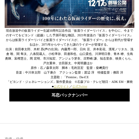
現在放送中の仮面ライダー生誕50周年記念作品「仮面ライダーリバイス」を中心に、今まで
のすべてをビヨンド（超越）した予測不能な物語。2021年放送の『仮面ライダーリバイス』
からは仮面ライダーリバイと仮面ライダーバイスが、『仮面ライダー』からは初代が登場す
るほか、2071年からやってきた謎のライダーが登場する。
出演：前田拳太郎、木村 昴(声の出演)、内藤秀一郎、日向 亘、井本彩花、濱尾ノリタカ、浅
倉 唯、関 隼汰、八条院蔵人、小松準弥、田邊和也、山口貴也、川津明日香、青木 瞭、生島
勇輝、富樫慧士、岡 宏明、市川知宏、アンジェラ芽衣、庄野崎 謙、知念里奈、映美くらら、
戸次重幸、古田新太、中尾明慶ほか
原作：石ノ森章太郎 脚本：毛利亘宏 監督：柴﨑貴行
音楽：中川幸太郎 山下康介 アクション監督：渡辺 淳 特撮監督：佛田 洋
主題歌：「Promise」Da-iCE
「ビヨンド・ジェネレーションズ」製作委員会 ©石森プロ・テレビ朝日・ADK EM・東映
■
公式サイト
／
公式Twitter
耳恋バックナンバー