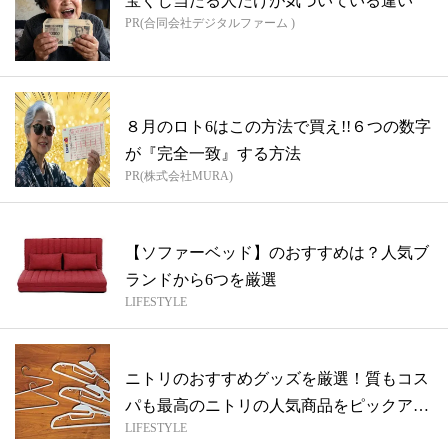
宝くじ当たる人だけが気づいている違い
PR(合同会社デジタルファーム )
８月のロト6はこの方法で買え!!６つの数字
が『完全一致』する方法
PR(株式会社MURA)
【ソファーベッド】のおすすめは？人気ブ
ランドから6つを厳選
LIFESTYLE
ニトリのおすすめグッズを厳選！質もコス
パも最高のニトリの人気商品をピックアッ
LIFESTYLE
プ