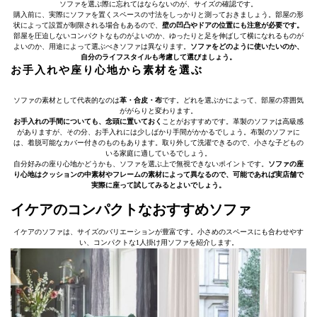
ソファを選ぶ際に忘れてはならないのが、サイズの確認です。
購入前に、実際にソファを置くスペースの寸法をしっかりと測っておきましょう。部屋の形
状によって設置が制限される場合もあるので、
壁の凹凸やドアの位置にも注意が必要です。
部屋を圧迫しないコンパクトなものがよいのか、ゆったりと足を伸ばして横になれるものが
よいのか、用途によって選ぶべきソファは異なります。
ソファをどのように使いたいのか、
自分のライフスタイルも考慮して選びましょう。
お手入れや座り心地から素材を選ぶ
ソファの素材として代表的なのは
革・合皮・布
です。どれを選ぶかによって、部屋の雰囲気
ががらりと変わります。
お手入れの手間についても、念頭に置いておく
ことがおすすめです。革製のソファは高級感
がありますが、その分、お手入れには少しばかり手間がかかるでしょう。布製のソファに
は、着脱可能なカバー付きのものもあります。取り外して洗濯できるので、小さな子どもの
いる家庭に適しているでしょう。
自分好みの座り心地かどうかも、ソファを選ぶ上で無視できないポイントです。
ソファの座
り心地はクッションの中素材やフレームの素材によって異なるので、可能であれば実店舗で
実際に座って試してみるとよいでしょう。
イケアのコンパクトなおすすめソファ
イケアのソファは、サイズのバリエーションが豊富です。小さめのスペースにも合わせやす
い、コンパクトな1人掛け用ソファを紹介します。