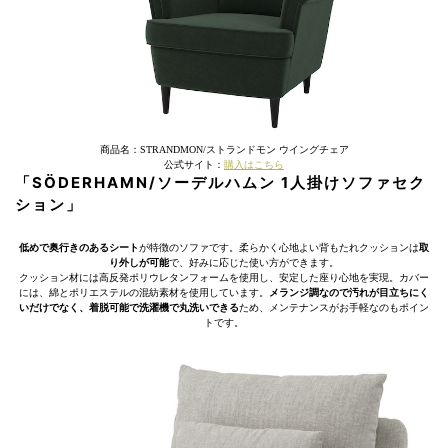
商品名：STRANDMON/ストランドモン ウイングチェア
公式サイト：
購入はこちら
「SÖDERHAMN/ソーデルハムン 1人掛けソファセク
ション」
低めで奥行きのあるシート
が特徴のソファです。柔らかく心地よい背もたれクッションは
取
り外しが可能
で、好みに応じた使い方ができます。
クッション材には高反発ポリウレタンフォームを使用し、安定した座り心地を実現。カバー
には、綿とポリエステルの混紡素材を使用しています。
メランジ調なので汚れが目立ちにく
いだけでなく、着脱可能で洗濯機で丸洗いできる
ため、メンテナンスがお手軽なのもポイン
トです。