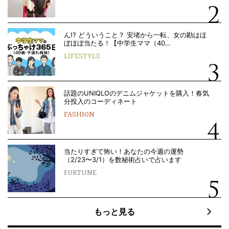
ん!? どういうこと？ 安堵から一転、女の勘はほ
ぼほぼ当たる！【中学生ママ（40…
LIFESTYLE
話題のUNIQLOのデニムジャケットを購入！春気
分投入のコーディネート
FASHION
当たりすぎて怖い！あなたの今週の運勢
（2/23〜3/1）を数秘術占いで占います
FORTUNE
もっと見る