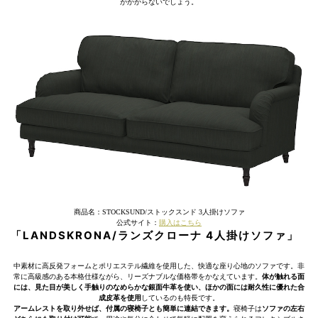
がかからないでしょう。
商品名：STOCKSUND/ストックスンド 3人掛けソファ
公式サイト：
購入はこちら
「LANDSKRONA/ランズクローナ 4人掛けソファ」
中素材に高反発フォームとポリエステル繊維を使用した、快適な座り心地のソファです。非
常に高級感のある本格仕様ながら、リーズナブルな価格帯をかなえています。
体が触れる面
には、見た目が美しく手触りのなめらかな銀面牛革を使い、ほかの面には耐久性に優れた合
成皮革を使用
しているのも特長です。
アームレストを取り外せば、付属の寝椅子とも簡単に連結できます。
寝椅子は
ソファの左右