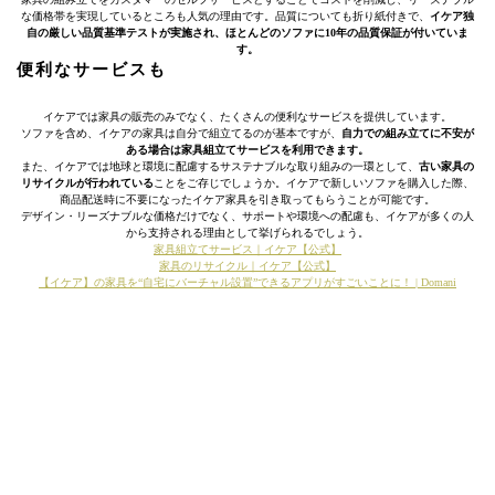
な価格帯を実現しているところも人気の理由です。品質についても折り紙付きで、
イケア独
自の厳しい品質基準テストが実施され、ほとんどのソファに10年の品質保証が付いていま
す。
便利なサービスも
イケアでは家具の販売のみでなく、たくさんの便利なサービスを提供しています。
ソファを含め、イケアの家具は自分で組立てるのが基本ですが、
自力での組み立てに不安が
ある場合は家具組立てサービスを利用できます。
また、イケアでは地球と環境に配慮するサステナブルな取り組みの一環として、
古い家具の
リサイクルが行われている
ことをご存じでしょうか。イケアで新しいソファを購入した際、
商品配送時に不要になったイケア家具を引き取ってもらうことが可能です。
デザイン・リーズナブルな価格だけでなく、サポートや環境への配慮も、イケアが多くの人
から支持される理由として挙げられるでしょう。
家具組立てサービス｜イケア【公式】
家具のリサイクル｜イケア【公式】
【イケア】の家具を“自宅にバーチャル設置”できるアプリがすごいことに！ | Domani