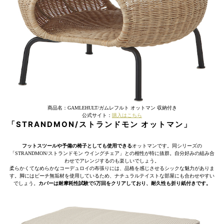
商品名：GAMLEHULT/ガムレフルト オットマン 収納付き
公式サイト：
購入はこちら
「STRANDMON/ストランドモン オットマン」
フットスツールや予備の椅子としても使用できる
オットマンです。同シリーズの
「STRANDMON/ストランドモン ウイングチェア」との相性が特に抜群。自分好みの組み合
わせでアレンジするのも楽しいでしょう。
柔らかくてなめらかなコーデュロイの布張りには、品格を感じさせるシックな魅力がありま
す。脚にはビーチ無垢材を使用しているため、ナチュラルテイストな部屋にも合わせやすい
でしょう。
カバーは耐摩耗性試験で5万回をクリアしており、耐久性も折り紙付きです。