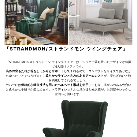
「STRANDMON/ストランドモン ウイングチェア」
「STRANDMON/ストランドモン ウイングチェア」は、シックで落ち着いたデザインが特徴
の1人掛けソファです。
高めの背もたれが首をしっかりとサポートしてくれる
ので、コンパクトなサイズでありなが
らゆったりとくつろげます。
柔らかなラインと丸みのあるアームレスト
が、安らぎのひと時
を約束してくれるでしょう。
カバーには
伝統的な織り技法を用いたベルベット素材を使用
しており、温かみのある色合い
と柔らかな手触りが楽しめます。トラディショナルな見た目と光沢感が、お部屋をシックな
空間へと誘います。