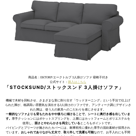
商品名：EKTORP/エークトルプ 3人掛けソファ 寝椅子付き
公式サイト：
購入はこちら
「STOCKSUND/ストックスンド 3人掛けソファ」
機械で木材を回転させ、さまざまな形に削り出す「ウッドターニング」という手法で仕上げ
られた脚が、格調高い雰囲気を演出する3人掛けのソファです。アンティーク調にデザインさ
れた脚は、使う人の家具へのこだわりを感じさせます。
一般的なソファよりも背もたれをやや後ろに傾けることで、シートに奥行き感を出していま
す。
厚手クッションにはポケットスプリングを、上層にはカットフォームとポリエステルを
使用し、
固さとやわらかさを両立している
ところもポイントです。
パイピングとプリーツが施されたカバーには、耐摩耗性に優れた厚手の混紡素材が採用され
ています。
おしゃれでありながら丈夫で
、
取り外して洗濯も可能
なので、お手入れにも手間