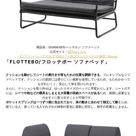
商品名：HAMMARN/ハッマルン ソファベッド
公式サイト：
購入はこちら
【ソファーベッド】のおすすめは？人気ブランドから6つを厳選 | Domani
「FLOTTEBO/フロッテボー ソファベッド」
クッションを動かしてシートの奥行きや背もたれの位置を調節できる
、フレキシブルなソフ
ァベッドです。クッションの底部には滑りにくい素材を使用しているため、もたれかかって
もずれにくく、安心して体を預けられます。
さらに、クッションを取り外せば、ゆったりサイズのベッドに早変わりします。シートの下
には、
シーツや枕などの寝具をしまえる大容量の収納スペースがある
ため、就寝に必要なも
のをすぐに取り出すことが可能です。
ポケットスプリングは一つずつ袋に包まれており、体の動きに合わせて独立して動く
ため、
寝ている人・座っている人それぞれの体制の変化に柔軟に対応し、相手の邪魔をしません。