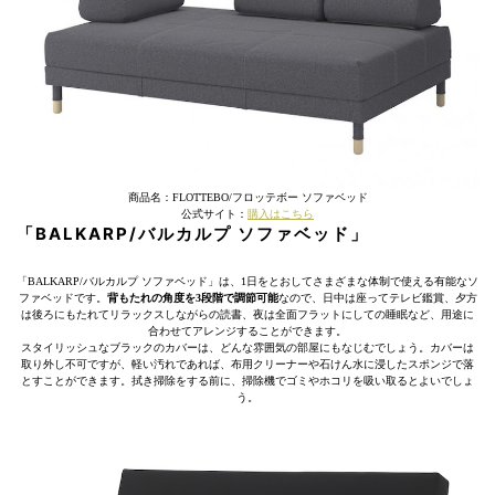
商品名：FLOTTEBO/フロッテボー ソファベッド
公式サイト：
購入はこちら
「BALKARP/バルカルプ ソファベッド」
「BALKARP/バルカルプ ソファベッド」は、1日をとおしてさまざまな体制で使える有能なソ
ファベッドです。
背もたれの角度を3段階で調節可能
なので、日中は座ってテレビ鑑賞、夕方
は後ろにもたれてリラックスしながらの読書、夜は全面フラットにしての睡眠など、用途に
合わせてアレンジすることができます。
スタイリッシュなブラックのカバーは、どんな雰囲気の部屋にもなじむでしょう。カバーは
取り外し不可ですが、軽い汚れであれば、布用クリーナーや石けん水に浸したスポンジで落
とすことができます。拭き掃除をする前に、掃除機でゴミやホコリを吸い取るとよいでしょ
う。