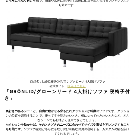
どちらにも取り付け可能
で、用途や気分に合わせて気軽に配置を変えられるフレキシブルさ
も魅力です。
商品名：LANDSKRONA/ランズクローナ 4人掛けソファ
公式サイト：
購入はこちら
「GRÖNLID/グローンリード 4人掛けソファ 寝椅子付
き」
奥行きのあるシートと、自由に動かせる背もたれクッションが特徴
のソファです。クッショ
ンの位置を調節することで、座って本を読みたいとき、横になって休みたいときなど、どん
なシーンでも心地よく使用できるでしょう。
セクションを動かせば、そのときどきのニーズに合わせてサイズや形状をアレンジすること
も可能
です。ソファの左右どちらにも取り付け可能な付属の寝椅子も、カスタムの幅を広げ
てくれるでしょう。