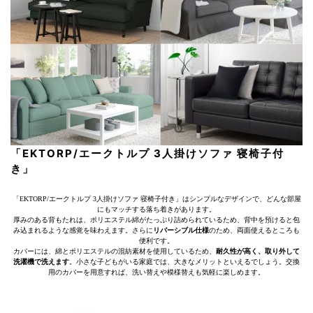
「EKTORP/エークトルプ 3人掛けソファ 寝椅子付
き」
「EKTORP/エークトルプ 3人掛けソファ 寝椅子付き」はシンプルなデザインで、どんな部屋
にもマッチする落ち着きがあります。
厚みのある背もたれは、ポリエステル綿がたっぷり詰められているため、背中を預けると包
み込まれるような感覚を味わえます。さらに
リバーシブル仕様
のため、両面使えるところも
便利です。
カバーには、綿とポリエステルの混紡素材を使用しているため、
耐久性が高く、取り外して
洗濯機で洗えます
。小さな子どもがいる家庭では、大きなメリットといえるでしょう。交換
用のカバーを用意すれば、洗い替えや模様替えも気軽に楽しめます。