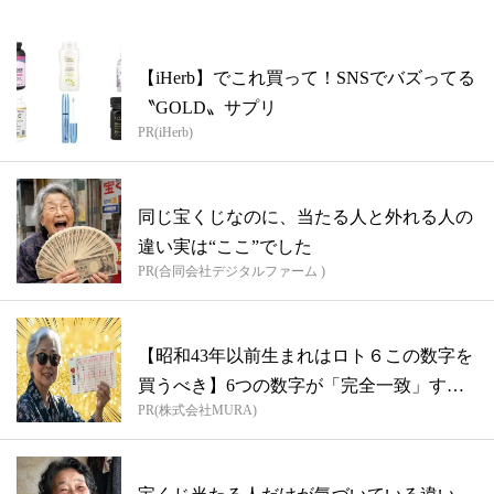
【iHerb】でこれ買って！SNSでバズってる
〝GOLD〟サプリ
PR(iHerb)
同じ宝くじなのに、当たる人と外れる人の
違い実は“ここ”でした
PR(合同会社デジタルファーム )
【昭和43年以前生まれはロト６この数字を
買うべき】6つの数字が「完全一致」する
PR(株式会社MURA)
方...