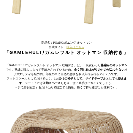
商品名：POÄNG/ポエング オットマン
公式サイト：
購入はこちら
「GAMLEHULT/ガムレフルト オットマン 収納付き」
「GAMLEHULT/ガムレフルト オットマン 収納付き」は、一風変わった
籐編みのオットマン
です。熟練の職人によって手編みされているため、
全く同じ仕上がりのものが二つとないオ
リジナリティ
も魅力的。部屋の中に自然の息吹を取り入れられるアイテムです。
フットスツールとしてだけでなく、
1人掛けの椅子として、サイドテーブルとしても使えま
す
。シート下には
収納スペース
もあり、使い勝手はピカイチでしょう。
ネジで脚を固定するだけなので組立ても簡単、軽くて持ち運びにも便利です。