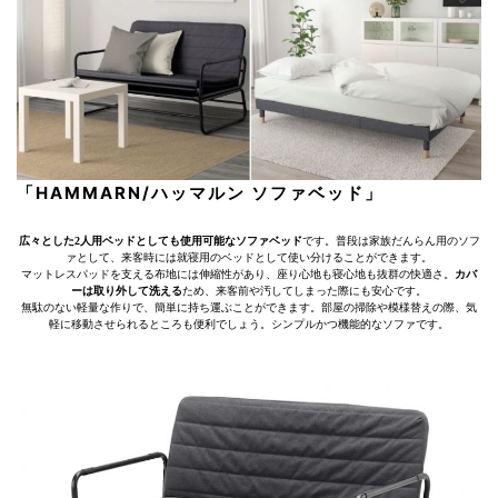
「HAMMARN/ハッマルン ソファベッド」
広々とした2人用ベッドとしても使用可能なソファベッド
です。普段は家族だんらん用のソフ
ァとして、来客時には就寝用のベッドとして使い分けることができます。
マットレスパッドを支える布地には伸縮性があり、座り心地も寝心地も抜群の快適さ。
カバ
ーは取り外して洗える
ため、来客前や汚してしまった際にも安心です。
無駄のない軽量な作りで、簡単に持ち運ぶことができます。部屋の掃除や模様替えの際、気
軽に移動させられるところも便利でしょう。シンプルかつ機能的なソファです。