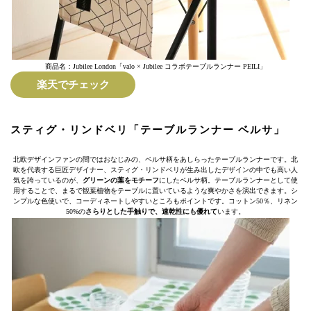
商品名：Jubilee London「valo × Jubilee コラボテーブルランナー PEILI」
楽天でチェック
スティグ・リンドベリ「テーブルランナー ベルサ」
北欧デザインファンの間ではおなじみの、ベルサ柄をあしらったテーブルランナーです。北
欧を代表する巨匠デザイナー、スティグ・リンドベリが生み出したデザインの中でも高い人
気を誇っているのが、
グリーンの葉をモチーフ
にしたベルサ柄。テーブルランナーとして使
用することで、まるで観葉植物をテーブルに置いているような爽やかさを演出できます。シ
ンプルな色使いで、コーディネートしやすいところもポイントです。コットン50％、リネン
50%の
さらりとした手触りで、速乾性にも優れて
います。