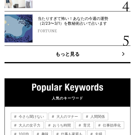
当たりすぎて怖い！あなたの今週の運勢
（2/23〜3/1）を数秘術占いで占います
FORTUNE
もっと見る
人気のキーワード
今さら聞けない
大人のマナー
人間関係
大人の女子力
おうち時間
育児
仕事効率化
100均
趣味
仕事も家庭も
夫婦