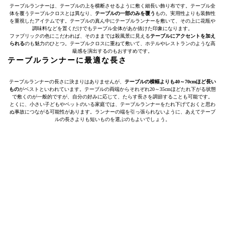
テーブルランナーは、テーブルの上を横断させるように敷く細長い飾り布です。テーブル全
体を覆うテーブルクロスとは異なり、
テーブルの一部のみを覆う
もの。実用性よりも装飾性
を重視したアイテムです。テーブルの真ん中にテーブルランナーを敷いて、その上に花瓶や
調味料などを置くだけでもテーブル全体があか抜けた印象になります。
ファブリックの色にこだわれば、そのままでは殺風景に見える
テーブルにアクセントを加え
られる
のも魅力のひとつ。テーブルクロスに重ねて敷いて、ホテルやレストランのような高
級感を演出するのもおすすめです。
テーブルランナーに最適な長さ
テーブルランナーの長さに決まりはありませんが、
テーブルの横幅よりも40～70cmほど長い
もの
がベストといわれています。テーブルの両端からそれぞれ20～35cmほどたれ下がる状態
で敷くのが一般的ですが、自分の好みに応じて、たらす長さを調節することも可能です。
とくに、小さい子どもやペットのいる家庭では、テーブルランナーをたれ下げておくと思わ
ぬ事故につながる可能性があります。ランナーの端を引っ張られないように、あえてテーブ
ルの長さよりも短いものを選ぶのもよいでしょう。