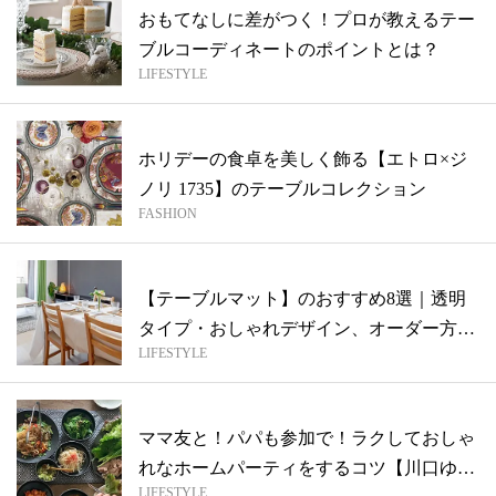
おもてなしに差がつく！プロが教えるテー
ブルコーディネートのポイントとは？
LIFESTYLE
ホリデーの食卓を美しく飾る【エトロ×ジ
ノリ 1735】のテーブルコレクション
FASHION
【テーブルマット】のおすすめ8選｜透明
タイプ・おしゃれデザイン、オーダー方法
LIFESTYLE
も
ママ友と！パパも参加で！ラクしておしゃ
れなホームパーティをするコツ【川口ゆか
LIFESTYLE