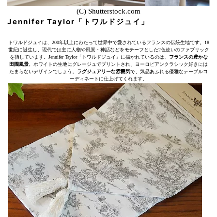
(C) Shutterstock.com
Jennifer Taylor「トワルドジュイ」
トワルドジュイは、200年以上にわたって世界中で愛されているフランスの伝統生地です。18
世紀に誕生し、現代では主に人物や風景・神話などをモチーフとした2色使いのファブリック
を指しています。Jennifer Taylor「トワルドジュイ」に描かれているのは、
フランスの豊かな
田園風景
。ホワイトの生地にグレージュでプリントされ、ヨーロピアンクラシック好きには
たまらないデザインでしょう。
ラグジュアリーな雰囲気
で、気品あふれる優雅なテーブルコ
ーディネートに仕上げてくれます。