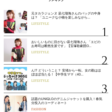
元タカラジェンヌ 凪七瑠海さんのバッグの中身
は？ 「ユニークな小物を楽しみながら…
LIFESTYLE
おいしいものに目がない凪七瑠海さん 「エビの
お寿司は断然生派です」【宝塚歌劇団O…
LIFESTYLE
ん!? どういうこと？ 安堵から一転、女の勘はほ
ぼほぼ当たる！【中学生ママ（40…
LIFESTYLE
話題のUNIQLOのデニムジャケットを購入！春気
分投入のコーディネート
FASHION