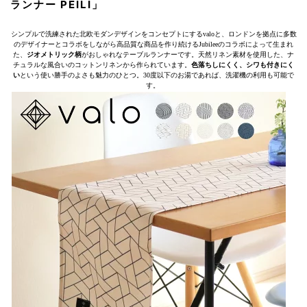
ランナー PEILI」
シンプルで洗練された北欧モダンデザインをコンセプトにするvaloと、ロンドンを拠点に多数
のデザイナーとコラボをしながら高品質な商品を作り続けるJubileeのコラボによって生まれ
た、
ジオメトリック柄
がおしゃれなテーブルランナーです。天然リネン素材を使用した、ナ
チュラルな風合いのコットンリネンから作られています。
色落ちしにくく、シワも付きにく
い
という使い勝手のよさも魅力のひとつ。30度以下のお湯であれば、洗濯機の利用も可能で
す。