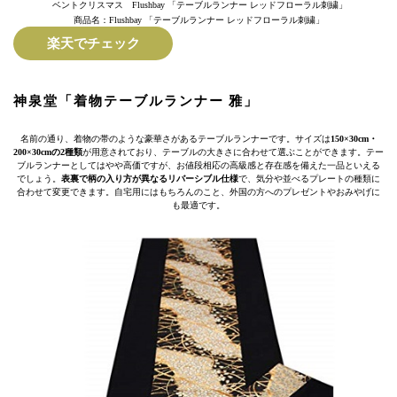
商品名：Flushbay 「テーブルランナー レッドフローラル刺繍」
楽天でチェック
神泉堂「着物テーブルランナー 雅」
名前の通り、着物の帯のような豪華さがあるテーブルランナーです。サイズは
150×30cm・
200×30cmの2種類
が用意されており、テーブルの大きさに合わせて選ぶことができます。テー
ブルランナーとしてはやや高価ですが、お値段相応の高級感と存在感を備えた一品といえる
でしょう。
表裏で柄の入り方が異なるリバーシブル仕様
で、気分や並べるプレートの種類に
合わせて変更できます。自宅用にはもちろんのこと、外国の方へのプレゼントやおみやげに
も最適です。