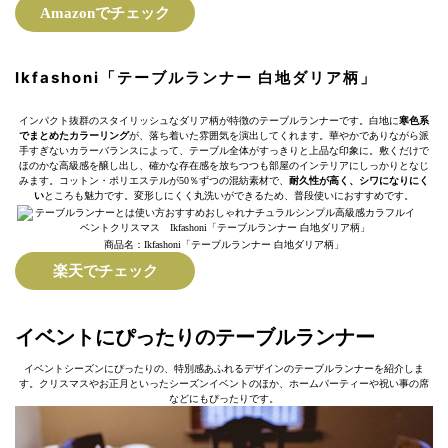
Amazonでチェック
Ikfashoni「テーブルランナー 白地ダリア柄」
インパクト抜群のスタイリッシュなダリア柄が特徴のテーブルランナーです。白地に
寒色系
でまとめたカラーリング
が、落ち着いた雰囲気を演出してくれます。華やかでありながら派
手すぎないカラーバランスによって、テーブル全体がすっきりと上品な印象に。敷くだけで
ほのかな高級感を醸し出し、確かな存在感を放ちつつも部屋のインテリアにしっかりとなじ
みます。コットン・ポリエステルが50％ずつの混紡素材で、
耐久性が高く、シワになりにく
い
ところも魅力です。変形しにくく丸洗いができるため、普段使いにおすすめです。
商品名：Ikfashoni「テーブルランナー 白地ダリア柄」
楽天でチェック
イベントにぴったりのテーブルランナー
イベントシーズンにぴったりの、特別感あふれるデザインのテーブルランナーを紹介しま
す。クリスマスやお正月といったシーズンイベントのほか、ホームパーティーや祝い事の席
などにもぴったりです。