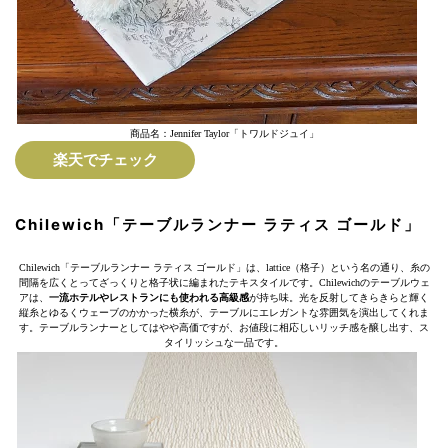
商品名：Jennifer Taylor「トワルドジュイ」
楽天でチェック
Chilewich「テーブルランナー ラティス ゴールド」
Chilewich「テーブルランナー ラティス ゴールド」は、lattice（格子）という名の通り、糸の
間隔を広くとってざっくりと格子状に編まれたテキスタイルです。Chilewichのテーブルウェ
アは、
一流ホテルやレストランにも使われる高級感
が持ち味。光を反射してきらきらと輝く
縦糸とゆるくウェーブのかかった横糸が、テーブルにエレガントな雰囲気を演出してくれま
す。テーブルランナーとしてはやや高価ですが、お値段に相応しいリッチ感を醸し出す、ス
タイリッシュな一品です。