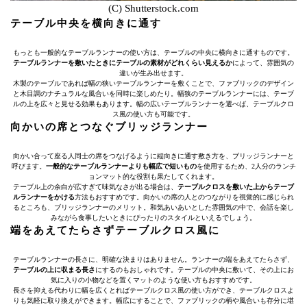
(C) Shutterstock.com
テーブル中央を横向きに通す
もっとも一般的なテーブルランナーの使い方は、テーブルの中央に横向きに通すものです。
テーブルランナーを敷いたときにテーブルの素材がどれくらい見えるか
によって、雰囲気の
違いが生み出せます。
木製のテーブルであれば幅の狭いテーブルランナーを敷くことで、ファブリックのデザイン
と木目調のナチュラルな風合いを同時に楽しめたり。幅狭のテーブルランナーには、テーブ
ルの上を広々と見せる効果もあります。幅の広いテーブルランナーを選べば、テーブルクロ
ス風の使い方も可能です。
向かいの席とつなぐブリッジランナー
向かい合って座る人同士の席をつなげるように縦向きに通す敷き方を、ブリッジランナーと
呼びます。
一般的なテーブルランナーよりも幅広で短いもの
を使用するため、2人分のランチ
ョンマット的な役割も果たしてくれます。
テーブル上の余白が広すぎて味気なさが出る場合は、
テーブルクロスを敷いた上からテーブ
ルランナーをかける
方法もおすすめです。向かいの席の人とのつながりを視覚的に感じられ
るところも、ブリッジランナーのメリット。和気あいあいとした雰囲気の中で、会話を楽し
みながら食事したいときにぴったりのスタイルといえるでしょう。
端をあえてたらさずテーブルクロス風に
テーブルランナーの長さに、明確な決まりはありません。ランナーの端をあえてたらさず、
テーブルの上に収まる長さ
にするのもおしゃれです。テーブルの中央に敷いて、その上にお
気に入りの小物などを置くマットのような使い方もおすすめです。
長さを抑える代わりに幅を広くとればテーブルクロス風の使い方ができ、テーブルクロスよ
りも気軽に取り換えができます。幅広にすることで、ファブリックの柄や風合いも存分に堪