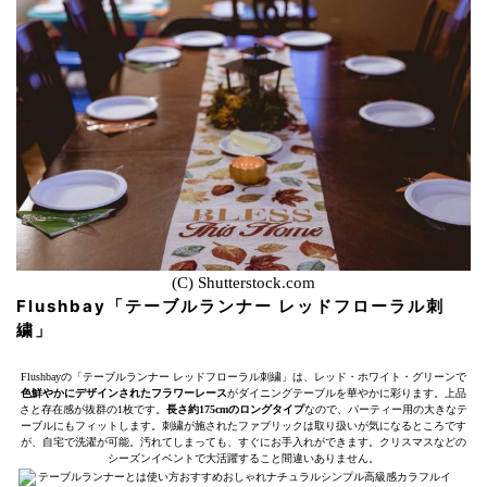
(C) Shutterstock.com
Flushbay「テーブルランナー レッドフローラル刺
繍」
Flushbayの「テーブルランナー レッドフローラル刺繍」は、レッド・ホワイト・グリーンで
色鮮やかにデザインされたフラワーレース
がダイニングテーブルを華やかに彩ります。上品
さと存在感が抜群の1枚です。
長さ約175cmのロングタイプ
なので、パーティー用の大きなテ
ーブルにもフィットします。刺繍が施されたファブリックは取り扱いが気になるところです
が、自宅で洗濯が可能。汚れてしまっても、すぐにお手入れができます。クリスマスなどの
シーズンイベントで大活躍すること間違いありません。