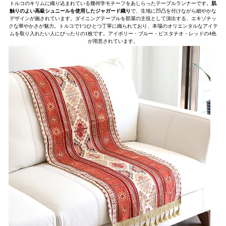
トルコのキリムに織り込まれている幾何学モチーフをあしらったテーブルランナーです。
肌
触りのよい高級シュニールを使用したジャガード織り
で、生地に凹凸を付けながら細やかな
デザインが施されています。ダイニングテーブルを部屋の主役として演出する、エキゾチッ
クな華やかさが魅力。トルコで1つひとつ丁寧に織られており、本場のオリエンタルなアイテ
ムを取り入れたい人にぴったりの1枚です。アイボリー・ブルー・ピスタチオ・レッドの4色
が用意されています。