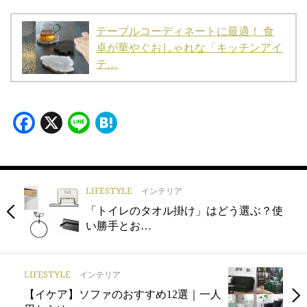
テーブルコーディネートに最適！ 食
卓が華やぐおしゃれな「キッチンアイ
テ…
Facebook
X
Line
Hatena
LIFESTYLE
インテリア
「トイレのタオル掛け」はどう選ぶ？使
い勝手とお…
LIFESTYLE
インテリア
【イケア】ソファのおすすめ12選｜一人