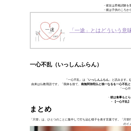
・彼女は昇格試験を
・彼は子供のころか
「一途」とはどういう意
一心不乱（いっしんふらん）
「一心不乱」は「
いっしんふらん
」と読みます。
由来は仏教用語です。「我体を捨て、
南無阿弥陀仏と独一なるを一心不乱と
「一心不
・
彼は食事もとら
・【一心不乱】
まとめ
「只管」は、ひとつのことに集中して打ち込む様子を表す言葉です。「只管
のイ