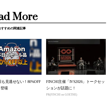
ad More
おすすめの関連記事
今日も見逃せない！80%OFF
FINCHI主催「IVS2026」トークセッ
々登場
ションが話題に！
PR(FINCHI on GOETHE)