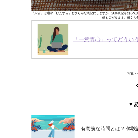
「只管」は通常「ひたすら」とひらがな表記にしますが、漢字表記も知って
幅も広がります。例文も
「一意専心」ってどうい
写真・イラ
▼
有意義な時間とは？ 体験