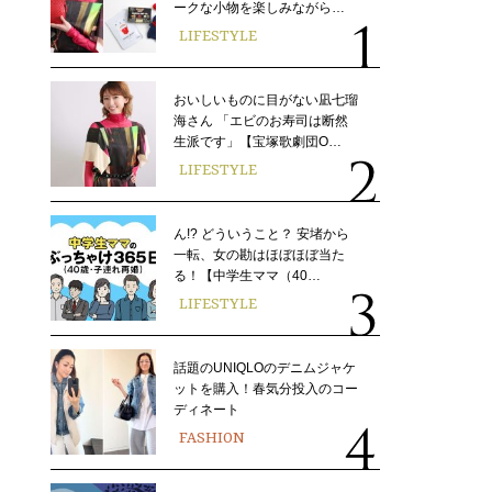
ークな小物を楽しみながら…
LIFESTYLE
おいしいものに目がない凪七瑠
海さん 「エビのお寿司は断然
生派です」【宝塚歌劇団O…
LIFESTYLE
ん!? どういうこと？ 安堵から
一転、女の勘はほぼほぼ当た
る！【中学生ママ（40…
LIFESTYLE
話題のUNIQLOのデニムジャケ
ットを購入！春気分投入のコー
ディネート
FASHION