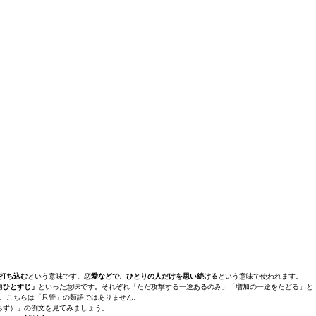
打ち込む
という意味です。恋
愛などで、ひとりの人だけを思い続ける
という意味で使われます。
向ひとすじ」
といった意味です。それぞれ「ただ攻撃する一途あるのみ」「増加の一途をたどる」と
。こちらは「只管」の類語ではありません。
ちず）」の例文を見てみましょう。