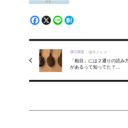
Facebook
X
Line
Hatena
WORK
漢字クイズ
「粗目」には２通りの読み
があるって知ってた？…