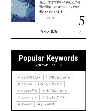
当たりすぎて怖い！あなたの今
週の運勢（2/23〜3/1）を数秘
術占いで占います
FORTUNE
もっと見る
人気のキーワード
今さら聞けない
仕事もおしゃれも
こなれ感
着こなしマンネリ
大人の女子力
働く私にごほうび
大人のマナー
ほめられアイテム
Domanist
おうち時間