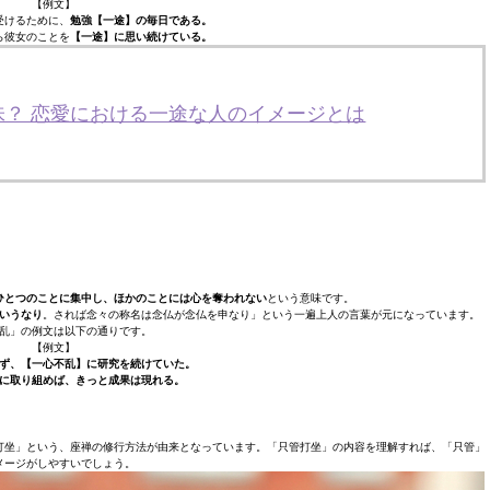
【例文】
受けるために、
勉強【一途】の毎日である。
ら彼女のことを
【一途】に思い続けている。
味？ 恋愛における一途な人のイメージとは
ひとつのことに集中し、ほかのことには心を奪われない
という意味です。
いうなり
。されば念々の称名は念仏が念仏を申なり」という一遍上人の言葉が元になっています。
乱」の例文は以下の通りです。
【例文】
ず、【一心不乱】に研究を続けていた。
に取り組めば、きっと成果は現れる。
打坐」という、座禅の修行方法が由来となっています。「只管打坐」の内容を理解すれば、「只管」
メージがしやすいでしょう。