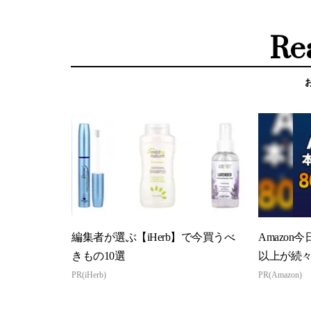
Re
編集者が選ぶ【iHerb】で今買うべ
Amazon
きもの10選
以上が続
PR(iHerb)
PR(Amazon)