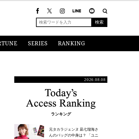
検索
RTUNE
SERIES
RANKING
2026.08.08
ランキング
元タカラジェンヌ 凪七瑠海さ
んのバッグの中身は？ 「ユニ