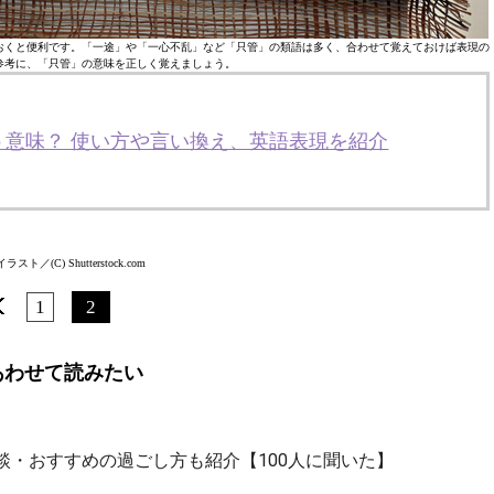
おくと便利です。「一途」や「一心不乱」など「只管」の類語は多く、合わせて覚えておけば表現の
参考に、「只管」の意味を正しく覚えましょう。
う意味？ 使い方や言い換え、英語表現を紹介
スト／(C) Shutterstock.com
1
2
あわせて読みたい
談・おすすめの過ごし方も紹介【100人に聞いた】