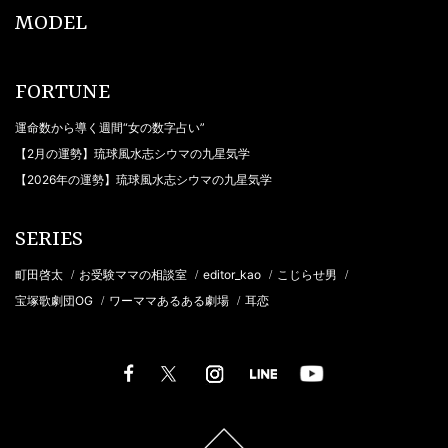
MODEL
FORTUNE
運命数から導く週間“女の数字占い”
【2月の運勢】琉球風水志シウマの九星気学
【2026年の運勢】琉球風水志シウマの九星気学
SERIES
町田啓太
お受験ママの相談室
editor_kao
こじらせ男
/
/
/
/
宝塚歌劇団OG
ワーママあるある劇場
耳恋
/
/