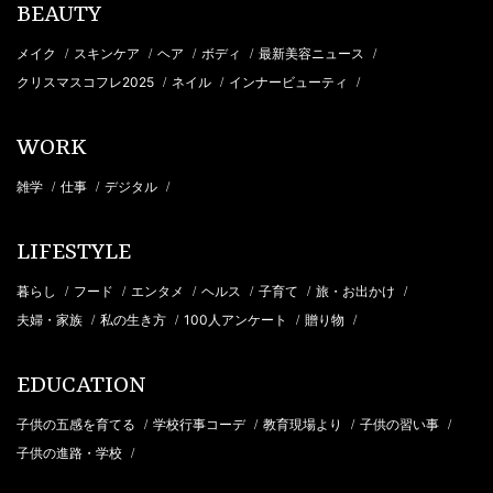
BEAUTY
メイク
スキンケア
ヘア
ボディ
最新美容ニュース
/
/
/
/
/
クリスマスコフレ2025
ネイル
インナービューティ
/
/
/
WORK
雑学
仕事
デジタル
/
/
/
LIFESTYLE
暮らし
フード
エンタメ
ヘルス
子育て
旅・お出かけ
/
/
/
/
/
/
夫婦・家族
私の生き方
100人アンケート
贈り物
/
/
/
/
EDUCATION
子供の五感を育てる
学校行事コーデ
教育現場より
子供の習い事
/
/
/
/
子供の進路・学校
/