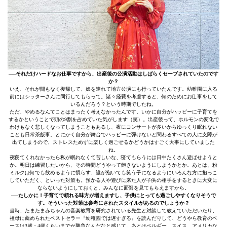
──それだけハードなお仕事ですから、出産後の公演活動はしばらくセーブされていたのです
か？
いえ、それが間もなく復帰して、娘を連れて地方公演にも行っていたんです。幼稚園に入る
前にはシッターさんに同行してもらって。諸々経費を考慮すると、何のためにお仕事をして
いるんだろう？という時期でしたね。
ただ、やめるなんてことはまったく考えなかったんです。いかに自分がハッピーに子育てを
するかということで頭の9割を占めていた気がします（笑）。出産後って、ホルモンの変化で
わけもなく悲しくなってしまうこともあるし、夜にコンサートが多いからゆっくり眠れない
ことも日常茶飯事。とにかく自分が舞台でハッピーに弾けないと関わるすべての人に支障が
出てしまうので、ストレスためずに楽しく過ごせるかどうかはすごく大事にしていました
ね。
夜寝てくれなかったら私が眠れなくて苦しいな、寝てもらうには日中たくさん遊ばせようと
か。明日は練習したいから、その時間どうやって飽きないようにしようかとか。あとは、粉
ミルクは何でも飲めるように慣らす、誰が抱いても笑う子になるようにいろんな方に抱っこ
していただく、といった対策も。預かる人や遊びに来た人が子供の相手をするときに大変に
ならないようにしておくと、みんなに面倒を見てもらえますから。
──たしかに！子育てで頼れる味方が増えますし、子供にとっても過ごしやすくなりそうで
す。そういった対策は参考にされたスタイルがあるのでしょうか？
当時、たまたま赤ちゃんの音楽教育を研究されている先生と対談して教えていただいたり、
祖母に薦められたベストセラー『幼稚園では遅すぎる』を読んだりして、どうやら教育のベ
ースは3歳・4歳くらいまでが勝負なんだなと感じて。あとはベルギー、スイス、アメリカな