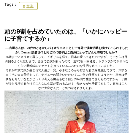
Tags：
音楽
頭の9割を占めていたのは、「いかにハッピー
に子育てするか」
──吉田さんは、20代のときからバイオリニストとして海外で演奏活動を続けてこられました
が、Domani読者世代と同じ30代後半はご自身にとってどんな時期でしたか？
26歳までアメリカで暮らして、イギリスを経て、日本に戻ってきたのですが、そこからは目
の回るような忙しさで。全国で公演があったので、週5で羽田を通る、トランプができそうな
くらい新幹線のチケットを持っている…みたいな生活を送っていました。
それが37歳で娘が生まれて人生が一変。小さなころから好きな音楽を勉強してきて、大学を
出てそのまま留学をして、デビューの話をいただいて…、何の仕事をしようとか、将来は子
供をもちたいなとかじっくり考える機会もなく自分の時間で生きてきたものですから、子供
がひとり増えるだけでこんなに生活が変わるんだ！ 働きながら子育てをしている方はこん
なに大変なんだ…と気づかされましたね。