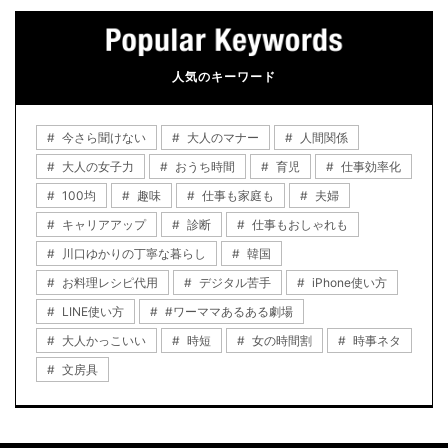
人気のキーワード
今さら聞けない
大人のマナー
人間関係
大人の女子力
おうち時間
育児
仕事効率化
100均
趣味
仕事も家庭も
夫婦
キャリアアップ
診断
仕事もおしゃれも
川口ゆかりの丁寧な暮らし
韓国
お料理レシピ代用
デジタル苦手
iPhone使い方
LINE使い方
#ワーママあるある劇場
大人かっこいい
時短
女の時間割
時事ネタ
文房具