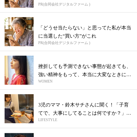
PR(合同会社デジタルファーム )
「どうせ当たらない」と思ってた私が本当
に当選した“買い方”がこれ
PR(合同会社デジタルファーム )
挫折しても予測できない事態が起きても、
強い精神をもって、本当に大変なときに人
WOMEN
に優...
3児のママ・鈴木サチさんに聞く！「子育
てで、大事にしてることは何ですか？」
LIFESTYLE
【モデ...