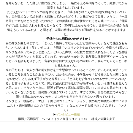
を知らないと、ただ難しい曲に感じてしまう。一緒に考える時間をつくって、紐解いてから
演奏するようにしています。
たとえばベートーヴェンの話をするときに、「彼は耳が聴こえない状態で曲をつくってい
た。目が見えないで絵を描くと想像してみたらどう？」と投げかけてみる。さらに、「一度
絶望して命を絶とうと思ったけれど、その後書いた曲が後世にたくさん残っている」「母国
ドイツだけに受け入れられるんじゃなくて、200年以上たった今でも、世界中の人が彼から勇
気をもらってるんだよ」と聞けば、人間の精神力の強さや可能性を知ることができますよ
ね。
──子供たちの反応はいかがですか？
目の輝きが変わりますね。「まったく期待してなかったけど面白かった」なんて感想をもら
うこともあります（笑）。他には、「受験でレスリングをやめていたけど、今日もう1回レス
リングを頑張ってみようと思った」といった声や、不登校で教室に入れなかったような生徒
さんが「聴きたい」と参加してくれて、それがきっかけで、数年後に服飾デザイナーになっ
たというお話もありました。音楽で何か目に見えないものが動いて、喜んでもらえると、私
も救われますね。
今の子たちは、大人が目の前で何かを一生懸命やっているところや、古いものも大切にして
いるところを見たことがあまりない。だからなのか、小学生から「どうせ大した人間になれ
ないけど、とりあえず子供がひとり欲しい」「とりあえず食べていけるサラリーマンにな
る」と言う子も珍しくなくて。何かに必死に打ち込むのが恥ずかしいという感情もあるんだ
と思います。そういうときに、間近で汗かいて真剣に楽器を弾いている大人を見るだけでも
いいんじゃないかなと。自発性って生きていくうえで、すごく大事。自分の意思でやらない
限り本物にはならないから、人に何かを与えたりできないと思っています。
インタビュー後編のテーマは、子供とのコミュニケーション。実の娘で10歳の天才バイオリ
ニスト・吉村妃鞠さんとの「目からうろこ！」なエピソードも盛りだくさんです。（つづ
く）
▶︎
インタビュー後編
撮影／石田祥平 ヘア＆メイク／久保フユミ（ROI） 構成／佐藤久美子