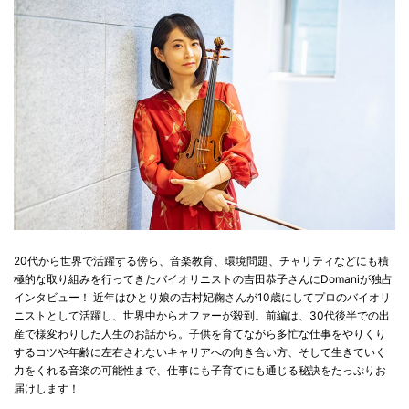
20代から世界で活躍する傍ら、音楽教育、環境問題、チャリティなどにも積
極的な取り組みを行ってきたバイオリニストの吉田恭子さんにDomaniが独占
インタビュー！ 近年はひとり娘の吉村妃鞠さんが10歳にしてプロのバイオリ
ニストとして活躍し、世界中からオファーが殺到。前編は、30代後半での出
産で様変わりした人生のお話から。子供を育てながら多忙な仕事をやりくり
するコツや年齢に左右されないキャリアへの向き合い方、そして生きていく
力をくれる音楽の可能性まで、仕事にも子育てにも通じる秘訣をたっぷりお
届けします！