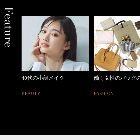
働く女性のバッグの中身
優木まおみさん「
割。」
FASHION
LIFESTYLE