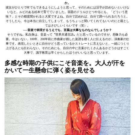
か。
彼女がひとりで何でもできるようにしようと思って、そのためには活字が読めないといけな
いなと。ルビのある絵本で育てていました。宿題のドリルひとつやるにも、「どういう意
味？」とその都度聞かれると大変ですよね。自分で読めれば、自分で調べられるだろうと。
そうしたら、今は本当に自立してしまって、もうちょっと聞いてくれてもいいのにと親とし
てはさびしいくらいです（笑）。
──音楽で表現するうえでも、言葉は大事なものなんでしょうか？
そうですね。私自身は、音楽って〝世界共通言語〟だと思っているのですが、想像力も必
要。今はいない、100年、200年前に作曲家が残した楽譜を聴く人に伝えるのが、演奏家の仕
事です。表現したいときに自分がどう思っているかストレートに言えないと、一緒につくり
上げる人にも伝わらない。そのためにも、自分の中に言葉がたくさんあるかどうかはすごく
大事で、識字教育は早くからしたほうがいいなと思っています。
多感な時期の子供にこそ音楽を。大人が汗を
かいて一生懸命に弾く姿を見せる