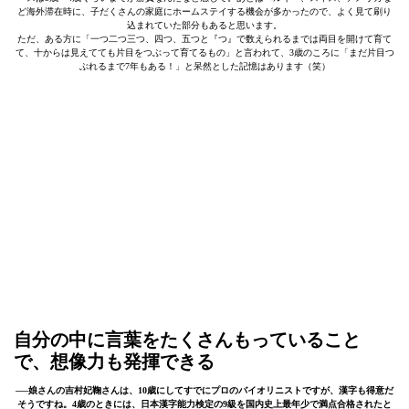
ど海外滞在時に、子だくさんの家庭にホームステイする機会が多かったので、よく見て刷り
込まれていた部分もあると思います。
ただ、ある方に「一つ二つ三つ、四つ、五つと『つ』で数えられるまでは両目を開けて育て
て、十からは見えてても片目をつぶって育てるもの」と言われて、3歳のころに「まだ片目つ
ぶれるまで7年もある！」と呆然とした記憶はあります（笑）
自分の中に言葉をたくさんもっていること
で、想像力も発揮できる
──娘さんの吉村妃鞠さんは、10歳にしてすでにプロのバイオリニストですが、漢字も得意だ
そうですね。4歳のときには、日本漢字能力検定の9級を国内史上最年少で満点合格されたと