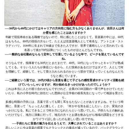
──30代から40代にかけてはキャリアの方向性に悩む方も少なくありませんが、吉田さんは何
か壁を感じたことはありますか？
年齢で現役寿命がある職種ではないので、特に感じたことはなくて。音楽家の中には、60代
はもちろん、80代の現役の方もいて。たとえば弦楽器職人として有名な、アントニオ・スト
ラディバリ。1644年に生まれて90歳まで生きた人ですが、世界で素晴らしいと言われている
名器って彼が70代以降につくったものがほとんどなんですね。
──一般的な会社勤めならもう定年して引退しているような年で、ピークを迎えているんです
ね。
そうなんです。指揮者でも30代だとまだまだで、40代、50代になってやっとキャリアが熟成
してくる。そういう人たちが身近にいるから、ただ技術があるだけではダメで、人として何
を理解して、経験して、そして受け入れられるのかという部分で深まっていくものなんだろ
うなと感じています。
──ご経験という面では、20代の頃から音楽を通じて子どもの感性育成やチャリティ活動を続
けていらっしゃいますが、何か始めるきっかけがあったのでしょうか？
これは本当に人との巡り合わせなんですけれど、企業のCSR活動の一環で声をかけていただ
いたり、私の小学生時代に担任だった恩師が公立学校の校長先生になっていて相談を受けた
り。
多感な時期の子供には、言葉で言っても聞く耳をもたないことがありますよね。そういう時
期に、音楽って「ちょっと人に優しく」とか、「何かやる気を起こしたい」とか、変化のき
っかけになる。私にできることで何か力になれたらという思いでした。子供たちとの触れあ
いだけでなく、地方に演奏に行って、地元の方々とお酒を飲みながら地域の課題をどうする
かワイワイ話し合ったのも楽しい思い出ですね。
──子供たちに音楽の魅力を伝えるうえで、大事にされていることはありますか？
悲しいことに今は音楽の授業でもクラシックとの接点が減っているので、バックグラウンド