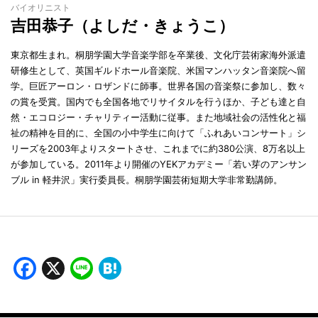
バイオリニスト
吉田恭子（よしだ・きょうこ）
東京都生まれ。桐朋学園大学音楽学部を卒業後、文化庁芸術家海外派遣
研修生として、英国ギルドホール音楽院、米国マンハッタン音楽院へ留
学。巨匠アーロン・ロザンドに師事。世界各国の音楽祭に参加し、数々
の賞を受賞。国内でも全国各地でリサイタルを行うほか、子ども達と自
然・エコロジー・チャリティー活動に従事。また地域社会の活性化と福
祉の精神を目的に、全国の小中学生に向けて「ふれあいコンサート」シ
リーズを2003年よりスタートさせ、これまでに約380公演、8万名以上
が参加している。2011年より開催のYEKアカデミー「若い芽のアンサン
ブル in 軽井沢」実行委員長。桐朋学園芸術短期大学非常勤講師。
Facebook
X
Line
Hatena