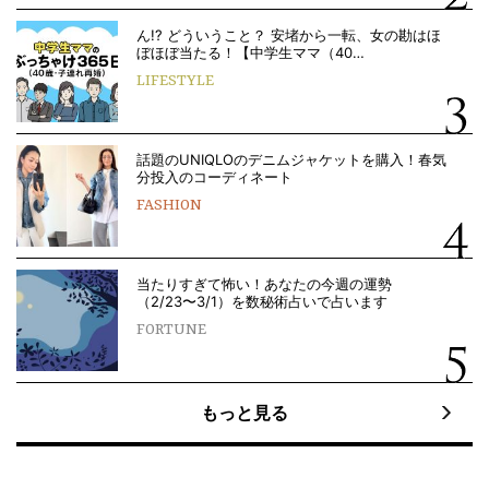
ん!? どういうこと？ 安堵から一転、女の勘はほ
ぼほぼ当たる！【中学生ママ（40…
LIFESTYLE
話題のUNIQLOのデニムジャケットを購入！春気
分投入のコーディネート
FASHION
当たりすぎて怖い！あなたの今週の運勢
（2/23〜3/1）を数秘術占いで占います
FORTUNE
もっと見る