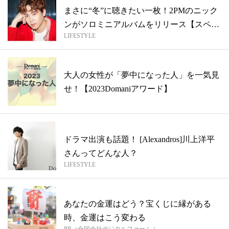
まさに“冬”に聴きたい一枚！2PMのニック
ンがソロミニアルバムをリリース【スペ
LIFESTYLE
シ...
大人の女性が「夢中になった人」を一気見
せ！【2023Domaniアワード】
ドラマ出演も話題！ [Alexandros]川上洋平
さんってどんな人？
LIFESTYLE
あなたの金運はどう？宝くじに縁がある
時、金運はこう変わる
PR（合同会社デジタルファーム ）