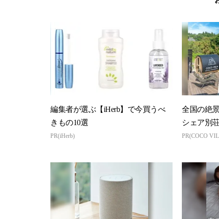
編集者が選ぶ【iHerb】で今買うべ
全国の絶
きもの10選
シェア別
PR(iHerb)
PR(COCO VIL