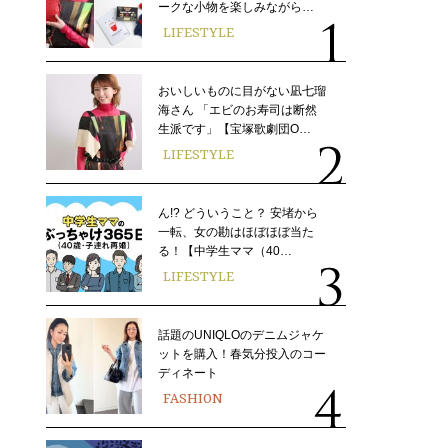
ークな小物を楽しみながら…
LIFESTYLE
おいしいものに目がない凪七瑠
海さん 「エビのお寿司は断然
生派です」【宝塚歌劇団O…
LIFESTYLE
ん!? どういうこと？ 安堵から
一転、女の勘はほぼほぼ当た
る！【中学生ママ（40…
LIFESTYLE
話題のUNIQLOのデニムジャケ
ットを購入！春気分投入のコー
ディネート
FASHION