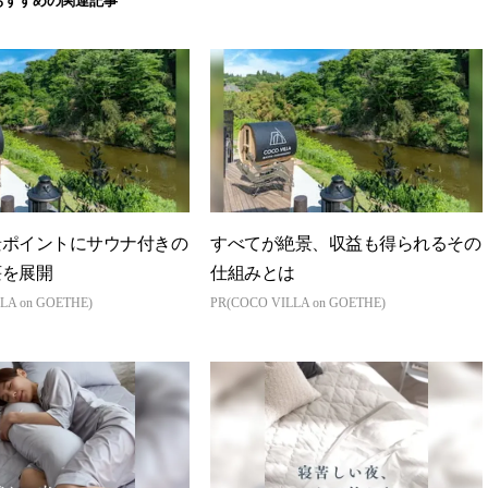
おすすめの関連記事
景ポイントにサウナ付きの
すべてが絶景、収益も得られるその
荘を展開
仕組みとは
LA on GOETHE)
PR(COCO VILLA on GOETHE)