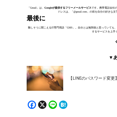
「Gmail」は、
Googleが提供するフリーメールサービス
です。携帯電話会社
ドレスは、「@gmail.com」の前を自分の好
最後に
難しそうに聞こえるIT専門用語「GMS」。自分とは無関係と思っていて
するサービスを上手
▼
【LINEのパスワード変
Facebook
X
Line
Hatena