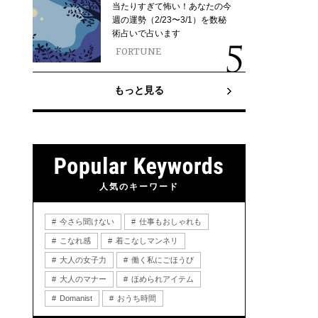
当たりすぎて怖い！あなたの今
週の運勢（2/23〜3/1）を数秘
術占いで占います
FORTUNE
もっと見る
人気のキーワード
今さら聞けない
仕事もおしゃれも
こなれ感
着こなしマンネリ
大人の女子力
働く私にごほうび
大人のマナー
ほめられアイテム
Domanist
おうち時間