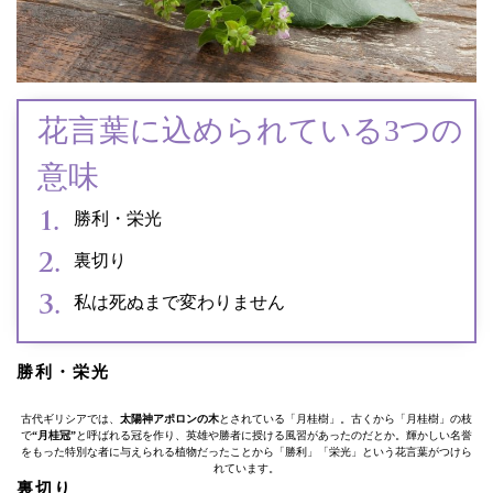
花言葉に込められている3つの
意味
勝利・栄光
裏切り
私は死ぬまで変わりません
勝利・栄光
古代ギリシアでは、
太陽神アポロンの木
とされている「月桂樹」。古くから「月桂樹」の枝
で
“月桂冠”
と呼ばれる冠を作り、英雄や勝者に授ける風習があったのだとか。輝かしい名誉
をもった特別な者に与えられる植物だったことから「勝利」「栄光」という花言葉がつけら
れています。
裏切り