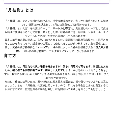
「月桂樹」とは
「月桂樹」は、クスノキ科の常緑小高木。地中海地域原産で、古くから栽培されている植物
です。樹高は10m以上あり、5月には淡黄色の花を咲かせます。
「月桂樹」といえば、その葉は
ローリエ、ローレルと呼ばれ、
臭み消しのハーブとして煮込
み料理に使用されることで有名。艶々とした濃い緑色の葉には、月桂油、シネオール、オイ
ゲノールなどの成分が含まれ薬用としても使われます。
日本には明治末期に渡来し、各地で栽培されました。日露戦争の戦勝記念樹として採用され
たことから有名になり、記念樹や生垣として使われることが多い樹木です。主な品種には、
美しい黄色の葉が特徴的な「
オーレア
」、緑の葉にクリーム色の斑模様が入る「
斑入り月桂
樹
」、細い形の葉が特徴の「
アングスティフォリア
」などがあります。
育て方
「月桂樹」は、
日当たりの良い場所を好みますが、明るい日陰でも育ちます
。耐暑性もある
ため、
初心者でも比較的育てやすい樹木といえるでしょう
。水はけのいい土地でよく育ちま
すが、乾燥にも強いため土質にこだわる必要もありません。植え付けは4月中旬〜下旬、また
は9月頃が最適です。
ただし、移植には弱いため、庭や鉢植えに植え替える場合は、根を傷つけないように注意し
ましょう。また、「月桂樹」の葉枝は繁りやすいので、気になる場合はこまめに剪定するの
がおすすめです。剪定は真冬の時期は避け、枝を間引いて風通しを良くしてあげましょう。