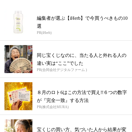
編集者が選ぶ【iHerb】で今買うべきもの10
選
PR(iHerb)
同じ宝くじなのに、当たる人と外れる人の
違い実は“ここ”でした
PR(合同会社デジタルファーム )
８月のロト6はこの方法で買え!!６つの数字
が『完全一致』する方法
PR(株式会社MURA)
宝くじの買い方、気づいた人から結果が変