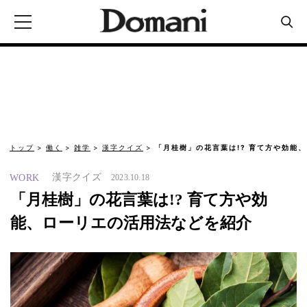
トップ
働く
雑学
漢字クイズ
「月桂樹」の花言葉は!? 育て方や効能
漢字クイズ
WORK
2023.10.18
「月桂樹」の花言葉は!? 育て方や効
能、ローリエの活用法などを紹介