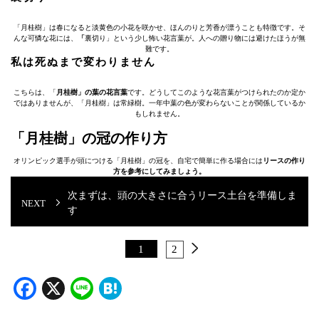
「月桂樹」は春になると淡黄色の小花を咲かせ、ほんのりと芳香が漂うことも特徴です。そ
んな可憐な花には、
「
裏切り」という少し怖い花言葉が。人への贈り物には避けたほうが無
難です。
私は死ぬまで変わりません
こちらは、「
月桂樹」の葉の花言葉
です。どうしてこのような花言葉がつけられたのか定か
ではありませんが、「月桂樹」は常緑樹。一年中葉の色が変わらないことが関係しているか
もしれません。
「月桂樹」の冠の作り方
オリンピック選手が頭につける「月桂樹」の冠を、自宅で簡単に作る場合には
リースの作り
方を参考にしてみましょう。
次まずは、頭の大きさに合うリース土台を準備しま
す
1
2
Facebook
X
Line
Hatena