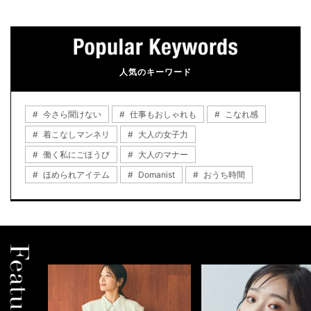
人気のキーワード
今さら聞けない
仕事もおしゃれも
こなれ感
着こなしマンネリ
大人の女子力
働く私にごほうび
大人のマナー
ほめられアイテム
Domanist
おうち時間