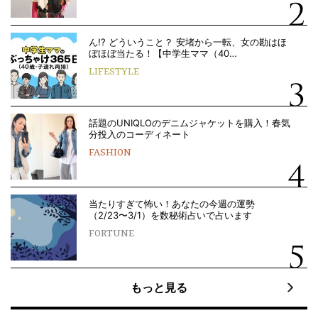
ん!? どういうこと？ 安堵から一転、女の勘はほ
ぼほぼ当たる！【中学生ママ（40…
LIFESTYLE
話題のUNIQLOのデニムジャケットを購入！春気
分投入のコーディネート
FASHION
当たりすぎて怖い！あなたの今週の運勢
（2/23〜3/1）を数秘術占いで占います
FORTUNE
もっと見る