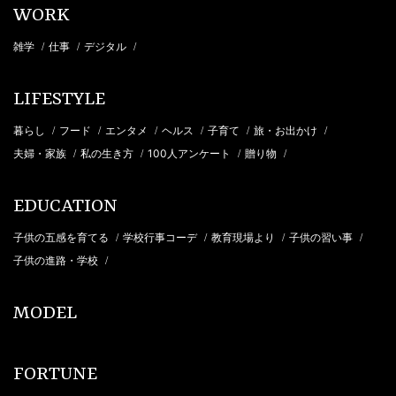
WORK
雑学
仕事
デジタル
/
/
/
LIFESTYLE
暮らし
フード
エンタメ
ヘルス
子育て
旅・お出かけ
/
/
/
/
/
/
夫婦・家族
私の生き方
100人アンケート
贈り物
/
/
/
/
EDUCATION
子供の五感を育てる
学校行事コーデ
教育現場より
子供の習い事
/
/
/
/
子供の進路・学校
/
MODEL
FORTUNE