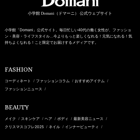
小学館 Domani（ドマーニ） 公式ウェブサイト
小学館「Domani」公式サイト。毎日忙しい40代の働く女性が、ファッショ
ン・美容・ライフスタイル…今よりもっと楽しくなれる！元気になれる！気
持ちよくなれる！こと限定でお届けするメディアです。
FASHION
コーディネート
ファッションコラム
おすすめアイテム
/
/
/
ファッションニュース
/
BEAUTY
メイク
スキンケア
ヘア
ボディ
最新美容ニュース
/
/
/
/
/
クリスマスコフレ2025
ネイル
インナービューティ
/
/
/